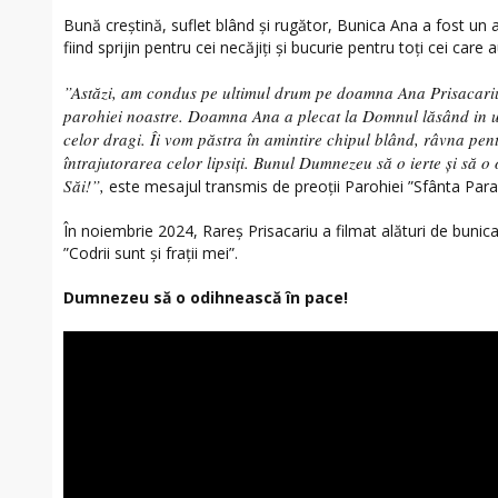
Bună creștină, suflet blând și rugător, Bunica Ana a fost un
fiind sprijin pentru cei necăjiți și bucurie pentru toți cei care
”Astăzi, am condus pe ultimul drum pe doamna Ana Prisacariu
parohiei noastre. Doamna Ana a plecat la Domnul lăsând in ur
celor dragi. Îi vom păstra în amintire chipul blând, râvna pent
întrajutorarea celor lipsiți. Bunul Dumnezeu să o ierte și să o
Săi!”,
este mesajul transmis de preoții Parohiei ”Sfânta Para
În noiembrie 2024, Rareș Prisacariu a filmat alături de bunica
”Codrii sunt și frații mei”.
Dumnezeu să o odihnească în pace!