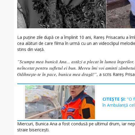
La puține zile după ce a împlinit 10 ani, Rareș Prisacariu a î
cea alături de care filma în urmă cu un an videoclipul melodiei 
stins din viață.
”Scumpa mea bunică Ana... astăzi a plecat în lumea îngerilor
neîncetat pentru sufletul ei bun. Mereu îmi voi aminti zâmbetul e
Odihnește-te în pace, bunica mea dragă!”,
a scris Rareș Pris
CITEȘTE ȘI:
"O 
în Ambulanță cel
Miercuri, Bunica Ana a fost condusă pe ultimul drum, iar nepot
straie bisericești.