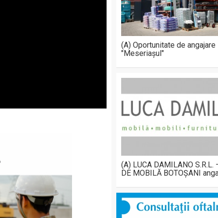
(A) Oportunitate de angajare
"Meseriașul"
(A) LUCA DAMILANO S.R.L.
DE MOBILĂ BOTOȘANI anga