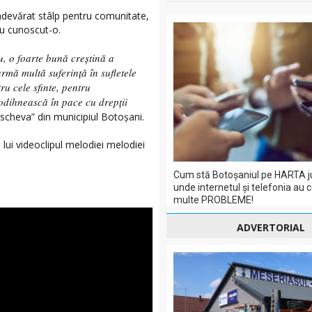
 adevărat stâlp pentru comunitate,
 au cunoscut-o.
, o foarte bună creștină a
mă multă suferință în sufletele
ru cele sfinte, pentru
 odihnească în pace cu drepții
scheva” din municipiul Botoșani.
 lui videoclipul melodiei melodiei
Cum stă Botoșaniul pe HARTA j
unde internetul și telefonia au 
multe PROBLEME!
ADVERTORIAL