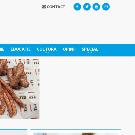
CONTACT
IE
EDUCAȚIE
CULTURĂ
OPINII
SPECIAL