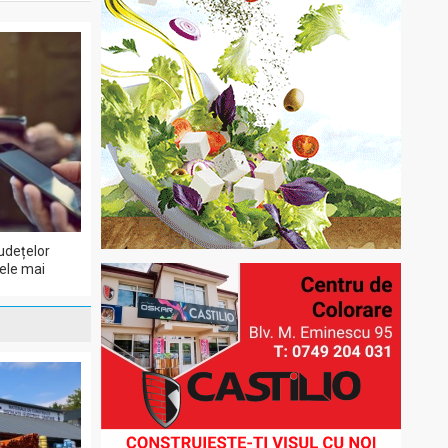
udețelor
cele mai