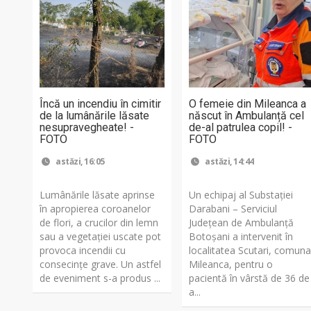
Încă un incendiu în cimitir
O femeie din Mileanca a
de la lumânările lăsate
născut în Ambulanță cel
nesupravegheate! -
de-al patrulea copil! -
FOTO
FOTO
astăzi, 16:05
astăzi, 14:44
Lumânările lăsate aprinse
Un echipaj al Substației
în apropierea coroanelor
Darabani – Serviciul
de flori, a crucilor din lemn
Județean de Ambulanță
sau a vegetației uscate pot
Botoșani a intervenit în
provoca incendii cu
localitatea Scutari, comun
consecințe grave. Un astfel
Mileanca, pentru o
de eveniment s-a produs ...
pacientă în vârstă de 36 de
a...