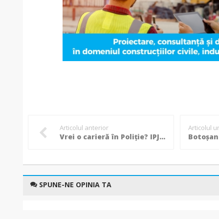
Articolul anterior
Articolul 
Vrei o carieră în Poliție? IPJ Botoșani face recrutări pentru școlile de agenți de poliție!
SPUNE-NE OPINIA TA