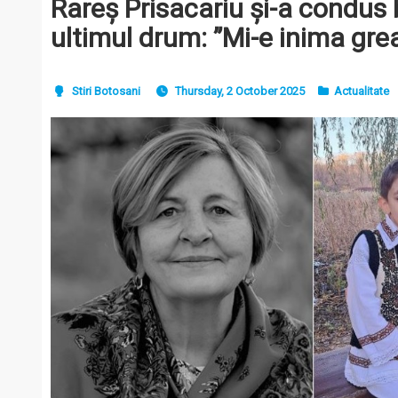
Rareș Prisacariu și-a condus
ultimul drum: ”Mi-e inima grea
Stiri Botosani
Thursday, 2 October 2025
Actualitate