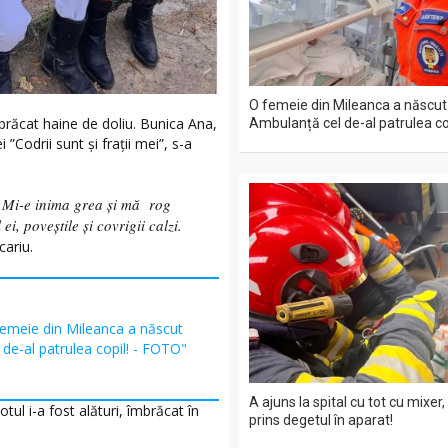
O femeie din Mileanca a născut
mbrăcat haine de doliu. Bunica Ana,
Ambulanță cel de-al patrulea co
”Codrii sunt și frații mei”, s-a
. Mi-e inima grea și mă rog
i, poveștile și covrigii calzi.
acariu.
femeie din Mileanca a născut
 de-al patrulea copil! - FOTO"
A ajuns la spital cu tot cu mixer,
ul i-a fost alături, îmbrăcat în
prins degetul în aparat!