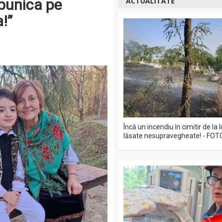
 bunica pe
ACTUALITATE
!”
Încă un incendiu în cimitir de la
lăsate nesupravegheate! - FOT