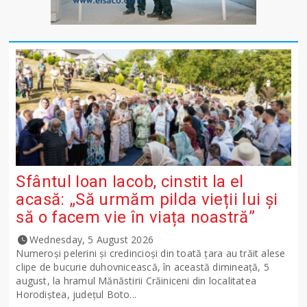
Sfântul Ioan Iacob, cinstit la el
acasă: „Să urmăm pilda vieții lui și
să o facem vie în viața noastră”
Wednesday, 5 August 2026
Numeroși pelerini și credincioși din toată țara au trăit alese
clipe de bucurie duhovnicească, în această dimineață, 5
august, la hramul Mănăstirii Crăiniceni din localitatea
Horodiștea, județul Boto...