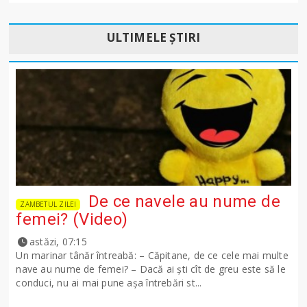
ULTIMELE ȘTIRI
De ce navele au nume de
ZAMBETUL ZILEI
femei? (Video)
astăzi, 07:15
Un marinar tânăr întreabă: – Căpitane, de ce cele mai multe
nave au nume de femei? – Dacă ai şti cît de greu este să le
conduci, nu ai mai pune așa întrebări st...