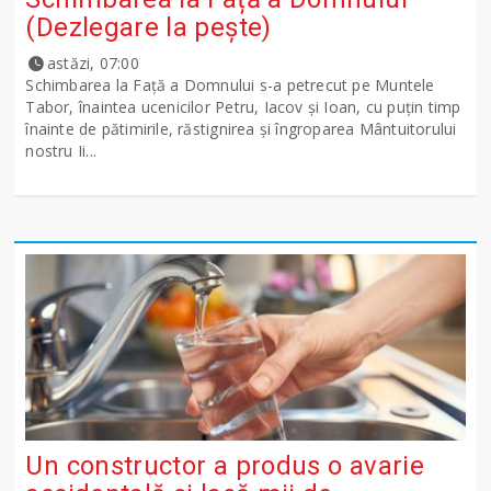
(Dezlegare la peşte)
astăzi, 07:00
Schimbarea la Față a Domnului s-a petrecut pe Muntele
Tabor, înaintea ucenicilor Petru, Iacov și Ioan, cu puțin timp
înainte de pătimirile, răstignirea și îngroparea Mântuitorului
nostru Ii...
Un constructor a produs o avarie