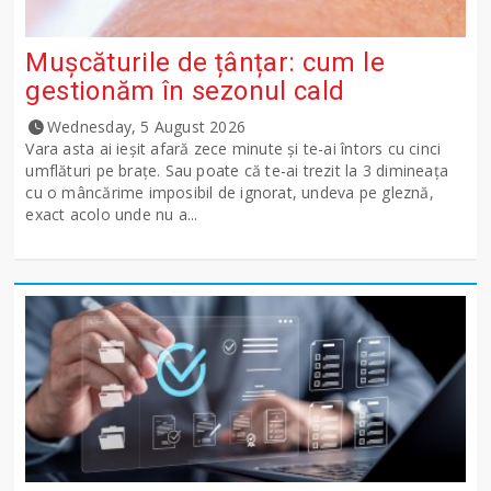
Mușcăturile de țânțar: cum le
gestionăm în sezonul cald
Wednesday, 5 August 2026
Vara asta ai ieșit afară zece minute și te-ai întors cu cinci
umflături pe brațe. Sau poate că te-ai trezit la 3 dimineața
cu o mâncărime imposibil de ignorat, undeva pe gleznă,
exact acolo unde nu a...