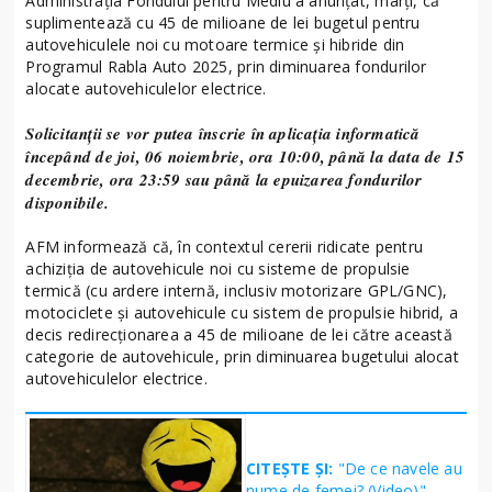
Administraţia Fondului pentru Mediu a anunţat, marţi, că
suplimentează cu 45 de milioane de lei bugetul pentru
autovehiculele noi cu motoare termice şi hibride din
Programul Rabla Auto 2025, prin diminuarea fondurilor
alocate autovehiculelor electrice.
Solicitanţii se vor putea înscrie în aplicaţia informatică
începând de joi, 06 noiembrie, ora 10:00, până la data de 15
decembrie, ora 23:59 sau până la epuizarea fondurilor
disponibile.
AFM informează că, în contextul cererii ridicate pentru
achiziţia de autovehicule noi cu sisteme de propulsie
termică (cu ardere internă, inclusiv motorizare GPL/GNC),
motociclete şi autovehicule cu sistem de propulsie hibrid, a
decis redirecționarea a 45 de milioane de lei către această
categorie de autovehicule, prin diminuarea bugetului alocat
autovehiculelor electrice.
CITEȘTE ȘI:
"De ce navele au
nume de femei? (Video)"