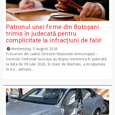
Patronul unei firme din Botoșani
trimis în judecată pentru
complicitate la infracțiuni de fals!
Wednesday, 5 August 2026
Procurorii din cadrul Direcției Naționale Anticorupție –
Serviciul Teritorial Suceava au dispus trimiterea în judecată
la data de 09 iulie 2026, în stare de libertate, a inculpatului
N.V.G., adminis...