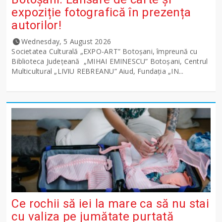
expoziție fotografică în prezența
autorilor!
Wednesday, 5 August 2026
Societatea Culturală „EXPO-ART” Botoșani, împreună cu
Biblioteca Județeană „MIHAI EMINESCU” Botoșani, Centrul
Multicultural „LIVIU REBREANU” Aiud, Fundația „IN...
Ce rochii să iei la mare ca să nu stai
cu valiza pe jumătate purtată