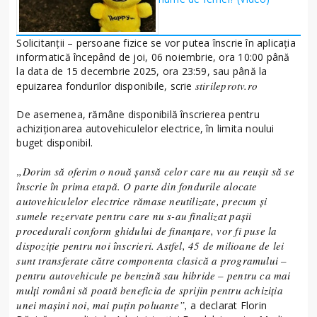
Solicitanţii – persoane fizice se vor putea înscrie în aplicaţia
informatică începând de joi, 06 noiembrie, ora 10:00 până
la data de 15 decembrie 2025, ora 23:59, sau până la
stirileprotv.ro
epuizarea fondurilor disponibile, scrie
De asemenea, rămâne disponibilă înscrierea pentru
achiziţionarea autovehiculelor electrice, în limita noului
buget disponibil.
„Dorim să oferim o nouă şansă celor care nu au reuşit să se
înscrie în prima etapă. O parte din fondurile alocate
autovehiculelor electrice rămase neutilizate, precum şi
sumele rezervate pentru care nu s-au finalizat paşii
procedurali conform ghidului de finanţare, vor fi puse la
dispoziţie pentru noi înscrieri. Astfel, 45 de milioane de lei
sunt transferate către componenta clasică a programului –
pentru autovehicule pe benzină sau hibride – pentru ca mai
mulţi români să poată beneficia de sprijin pentru achiziţia
unei maşini noi, mai puţin poluante”,
a declarat Florin