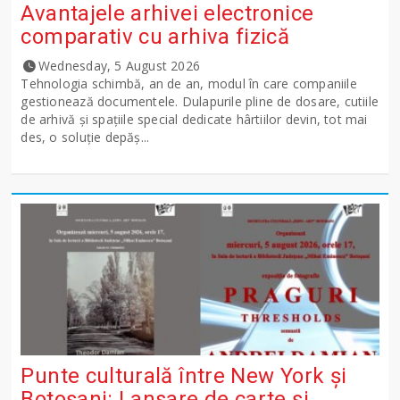
Avantajele arhivei electronice
comparativ cu arhiva fizică
Wednesday, 5 August 2026
Tehnologia schimbă, an de an, modul în care companiile
gestionează documentele. Dulapurile pline de dosare, cutiile
de arhivă și spațiile special dedicate hârtiilor devin, tot mai
des, o soluție depăș...
Punte culturală între New York și
Botoșani: Lansare de carte și