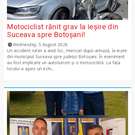
Motociclist rănit grav la ieșire din
Suceava spre Botoșani!
Wednesday, 5 August 2026
Un accident rutier a avut loc, miercuri după-amiază, la ieșire
din municipiul Suceava spre județul Botoșani. În eveniment
au fost implicate un autoturism și o motocicletă. La fața
locului a ajuns un echi...