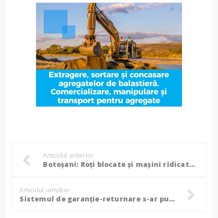
Articolul anterior
Botoșani: Roți blocate și mașini ridicate de polițiștii locali, șoferi amendați pe capete!
Articolul următor
Sistemul de garanție-returnare s-ar putea extinde. Pentru ce alte tipuri de ambalaje ar putea fi introdusă garanția de 50 de bani!