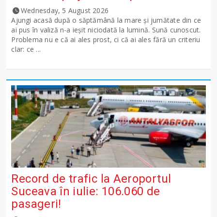
Wednesday, 5 August 2026
Ajungi acasă după o săptămână la mare și jumătate din ce
ai pus în valiză n-a ieșit niciodată la lumină. Sună cunoscut.
Problema nu e că ai ales prost, ci că ai ales fără un criteriu
clar: ce ...
Record de trafic la Aeroportul
Suceava în iulie: 106.060 de
pasageri!