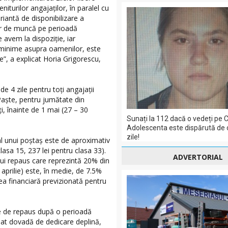
niturilor angajaţilor, în paralel cu
antă de disponibilizare a
or de muncă pe perioadă
 avem la dispoziţie, iar
 minime asupra oamenilor, este
”, a explicat Horia Grigorescu,
de 4 zile pentru toți angajații
Paște, pentru jumătate din
ți, înainte de 1 mai (27 – 30
Sunați la 112 dacă o vedeți pe C
Adolescenta este dispărută de 
zile!
 al unui poștaș este de aproximativ
lasa 15, 237 lei pentru clasa 33).
ADVERTORIAL
ui repaus care reprezintă 20% din
i aprilie) este, în medie, de 7.5%
ea financiară previzionată pentru
le de repaus după o perioadă
dat dovadă de dedicare deplină,