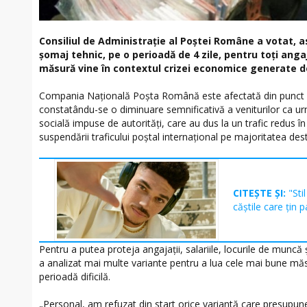
Consiliul de Administrație al Poștei Române a votat, a
șomaj tehnic, pe o perioadă de 4 zile, pentru toți ang
măsură vine în contextul crizei economice generate 
Compania Națională Poșta Română este afectată din punct
constatându-se o diminuare semnificativă a veniturilor ca u
socială impuse de autorități, care au dus la un trafic redus în 
suspendării traficului poștal internațional pe majoritatea desti
CITEȘTE ȘI:
"Sti
căștile care țin p
Pentru a putea proteja angajații, salariile, locurile de muncă
a analizat mai multe variante pentru a lua cele mai bune măs
perioadă dificilă.
„Personal, am refuzat din start orice variantă care presupun