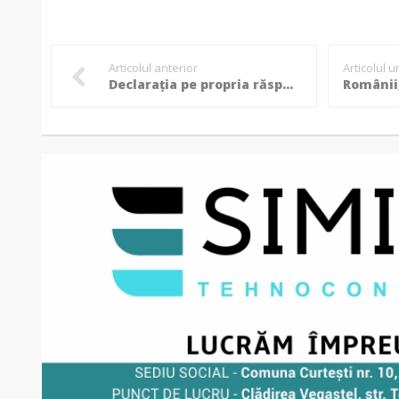
Articolul anterior
Articolul 
Declarația pe propria răspundere poate fi refolosită. Modificarea datei este permisă