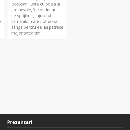
Botoșani luptă cu boala și
are nevoie, în continuare,
de sprijinul și ajutorul
e
semenilor care pot dona
sânge pentru ea. Își petrece
majoritatea tim...
Prezentari