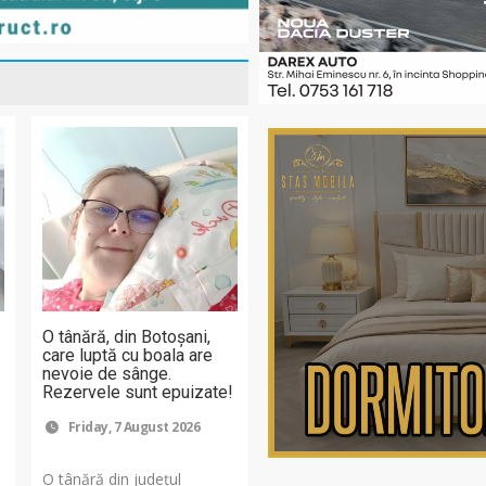
O tânără, din Botoșani,
care luptă cu boala are
nevoie de sânge.
Rezervele sunt epuizate!
Friday, 7 August 2026
O tânără din județul