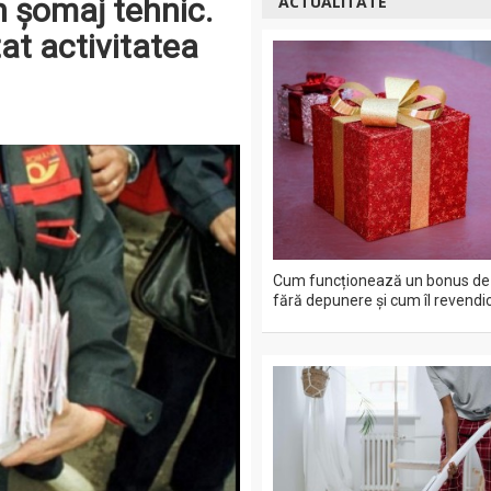
în şomaj tehnic.
ACTUALITATE
at activitatea
Cum funcționează un bonus de 
fără depunere și cum îl revendic