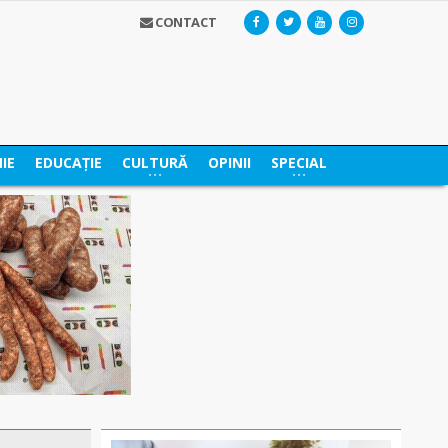
CONTACT
IE
EDUCAȚIE
CULTURĂ
OPINII
SPECIAL