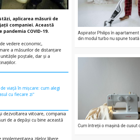
stăzi, aplicarea măsurii de
ajații companiei. Această
de pandemia COVID-19.
Aspirator Philips în apartament
din modul turbo nu spune toat
 de vedere economic,
rmare a măsurilor de distanțare
unitățile poștale, dar și a
națiilor.
l de viață în mișcare: cum alegi
asul cu fiecare zi"
 și dezvoltarea viitoare, compania
uri de a depăși cu bine această
Cum întreții o mașină de cusut 
e implementarea zilelor libere