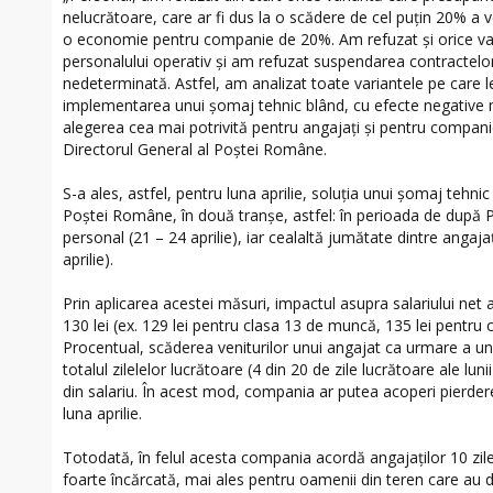
nelucrătoare, care ar fi dus la o scădere de cel puţin 20% a ve
o economie pentru companie de 20%. Am refuzat şi orice vari
personalului operativ şi am refuzat suspendarea contractel
nedeterminată. Astfel, am analizat toate variantele pe care le
implementarea unui şomaj tehnic blând, cu efecte negative
alegerea cea mai potrivită pentru angajaţi şi pentru companie
Directorul General al Poştei Române.
S-a ales, astfel, pentru luna aprilie, soluția unui șomaj tehnic 
Poștei Române, în două tranșe, astfel: în perioada de după 
personal (21 – 24 aprilie), iar cealaltă jumătate dintre angaja
aprilie).
Prin aplicarea acestei măsuri, impactul asupra salariului net
130 lei (ex. 129 lei pentru clasa 13 de muncă, 135 lei pentru c
Procentual, scăderea veniturilor unui angajat ca urmare a un
totalul zilelelor lucrătoare (4 din 20 de zile lucrătoare ale luni
din salariu. În acest mod, compania ar putea acoperi pierder
luna aprilie.
Totodată, în felul acesta compania acordă angajaților 10 zi
foarte încărcată, mai ales pentru oamenii din teren care au 