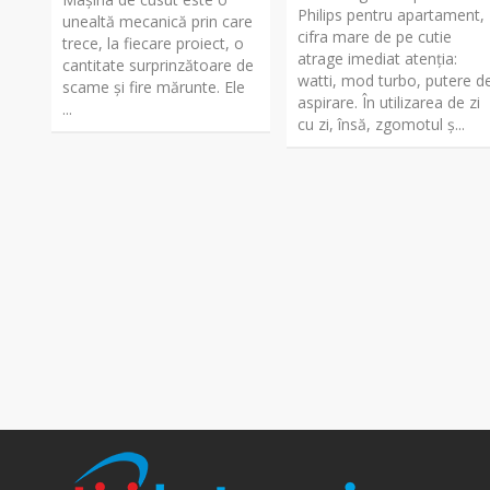
Philips pentru apartament,
unealtă mecanică prin care
cifra mare de pe cutie
trece, la fiecare proiect, o
atrage imediat atenția:
cantitate surprinzătoare de
watti, mod turbo, putere d
scame și fire mărunte. Ele
aspirare. În utilizarea de zi
...
cu zi, însă, zgomotul ș...