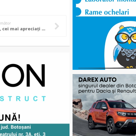
următor
Românii, cei mai apreciați fermieri din Europa. După nemți, și Irlanda vrea să trimită chartere pentru a-i aduce pe români la muncă