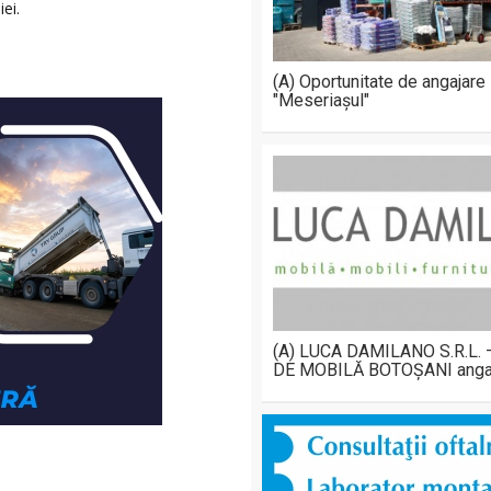
ei.
(A) Oportunitate de angajare
"Meseriașul"
(A) LUCA DAMILANO S.R.L.
DE MOBILĂ BOTOȘANI anga