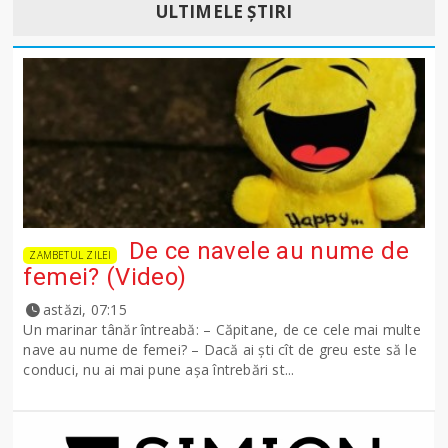
ULTIMELE ȘTIRI
De ce navele au nume de
ZAMBETUL ZILEI
femei? (Video)
astăzi, 07:15
Un marinar tânăr întreabă: – Căpitane, de ce cele mai multe
nave au nume de femei? – Dacă ai şti cît de greu este să le
conduci, nu ai mai pune așa întrebări st...