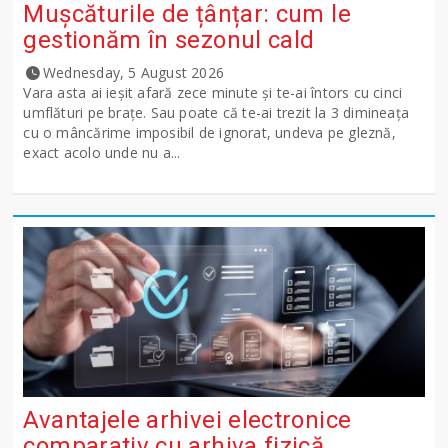
Mușcăturile de țânțar: cum le
gestionăm în sezonul cald
Wednesday, 5 August 2026
Vara asta ai ieșit afară zece minute și te-ai întors cu cinci
umflături pe brațe. Sau poate că te-ai trezit la 3 dimineața
cu o mâncărime imposibil de ignorat, undeva pe gleznă,
exact acolo unde nu a...
Avantajele arhivei electronice
comparativ cu arhiva fizică