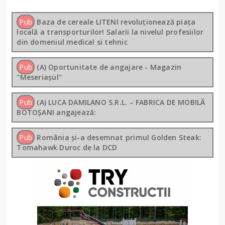
Pub
Baza de cereale LITENI revoluționează piața
locală a transporturilor! Salarii la nivelul profesiilor
din domeniul medical si tehnic
Pub
(A) Oportunitate de angajare - Magazin
"Meseriașul"
Pub
(A) LUCA DAMILANO S.R.L. – FABRICA DE MOBILĂ
BOTOȘANI angajează:
Pub
România și-a desemnat primul Golden Steak:
Tomahawk Duroc de la DCD