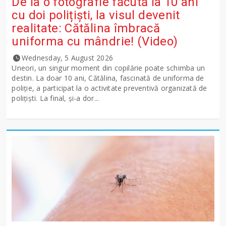
De la o fotografie făcută la 10 ani
cu doi polițiști, la visul devenit
realitate: Cătălina îmbracă
uniforma cu mândrie! (Video)
Wednesday, 5 August 2026
Uneori, un singur moment din copilărie poate schimba un
destin. La doar 10 ani, Cătălina, fascinată de uniforma de
poliție, a participat la o activitate preventivă organizată de
polițiști. La final, și-a dor...