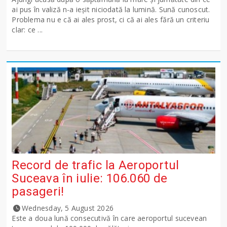
ai pus în valiză n-a ieșit niciodată la lumină. Sună cunoscut.
Problema nu e că ai ales prost, ci că ai ales fără un criteriu
clar: ce ...
Record de trafic la Aeroportul
Suceava în iulie: 106.060 de
pasageri!
Wednesday, 5 August 2026
Este a doua lună consecutivă în care aeroportul sucevean