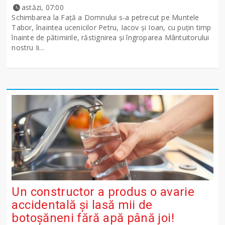
astăzi, 07:00
Schimbarea la Față a Domnului s-a petrecut pe Muntele
Tabor, înaintea ucenicilor Petru, Iacov și Ioan, cu puțin timp
înainte de pătimirile, răstignirea și îngroparea Mântuitorului
nostru Ii...
Un constructor a produs o avarie
accidentală și lasă mii de
botoșăneni fără apă până joi!