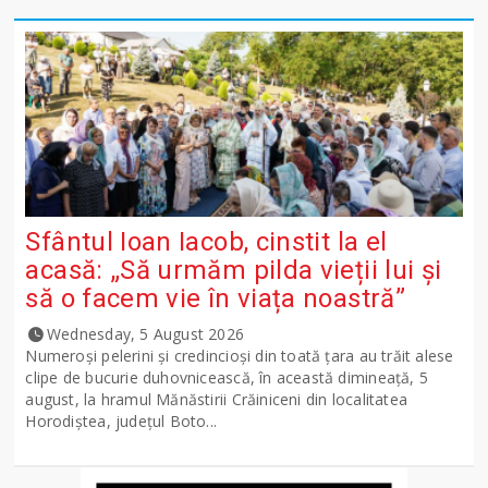
Sfântul Ioan Iacob, cinstit la el
acasă: „Să urmăm pilda vieții lui și
să o facem vie în viața noastră”
Wednesday, 5 August 2026
Numeroși pelerini și credincioși din toată țara au trăit alese
clipe de bucurie duhovnicească, în această dimineață, 5
august, la hramul Mănăstirii Crăiniceni din localitatea
Horodiștea, județul Boto...