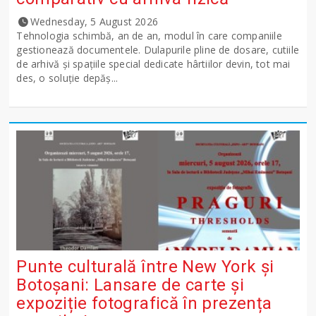
Wednesday, 5 August 2026
Tehnologia schimbă, an de an, modul în care companiile
gestionează documentele. Dulapurile pline de dosare, cutiile
de arhivă și spațiile special dedicate hârtiilor devin, tot mai
des, o soluție depăș...
Punte culturală între New York și
Botoșani: Lansare de carte și
expoziție fotografică în prezența