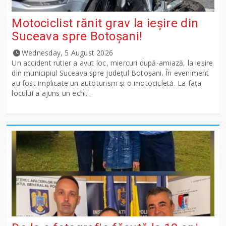
Motociclist rănit grav la ieșire din
Suceava spre Botoșani!
Wednesday, 5 August 2026
Un accident rutier a avut loc, miercuri după-amiază, la ieșire
din municipiul Suceava spre județul Botoșani. În eveniment
au fost implicate un autoturism și o motocicletă. La fața
locului a ajuns un echi...