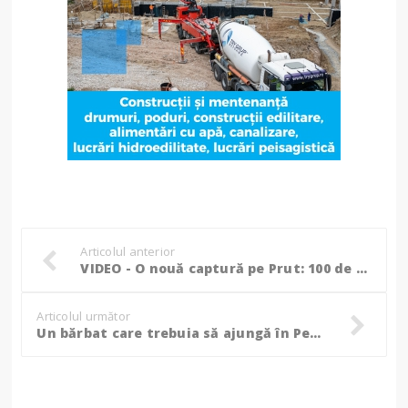
Articolul anterior
VIDEO - O nouă captură pe Prut: 100 de metri de plase ilegale scoase din apă
Articolul următor
Un bărbat care trebuia să ajungă în Penitenciarul Botoșani a sărit pe geam și a fugit în pădure, cu polițiștii după el!