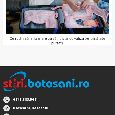
Ce rochii să iei la mare ca să nu stai cu valiza pe jumătate
purtată
0748.883.507
Botosani, Botosani