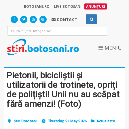
BOTOSANI.RO
LIVE BOTOȘANI
ANUNȚURI
CONTACT
MENIU
Pietonii, bicicliștii și
utilizatorii de trotinete, opriți
de polițiști! Unii nu au scăpat
fără amenzi! (Foto)
Stiri Botosani
Thursday, 21 May 2026
Actualitate