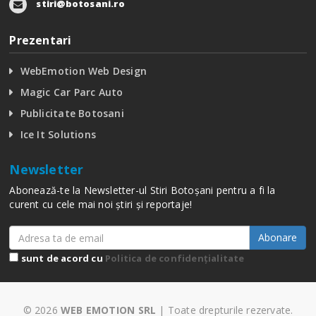
stiri@botosani.ro
Prezentari
WebEmotion Web Design
Magic Car Parc Auto
Publicitate Botosani
Ice It Solutions
Newsletter
Abonează-te la Newsletter-ul Stiri Botoșani pentru a fi la
curent cu cele mai noi știri și reportaje!
Abonare
sunt de acord cu
Politica de confidențialitate
© 2026
WEB EMOTION SRL
| Toate drepturile rezervate.