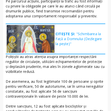
Pe parcursul acțiunii, participanții la trafic au fost informați
cu privire la obligațiile pe care le au atunci când circulă pe
drumurile publice, fiind transmise recomandări pentru
adoptarea unui comportament responsabil și preventiv.
CITEȘTE ȘI:
"Schimbarea la
Față a Domnului (Dezlegare
la peşte)"
Polițiștii au atras atenția asupra importanței respectării
regulilor de circulație, utilizării echipamentelor de protecție
și deplasării prudente, mai ales în zonele aglomerate sau cu
vizibilitate redusă.
De asemenea, au fost legitimate 100 de persoane și oprite
pentru verificare, 50 de autoturisme, iar în urma neregulilor
constatate, au fost aplicate 56 de sancțiuni
contravenționale în valoare de peste 10.000 de lei.
Dintre sancțiuni, 12 au fost aplicate bicicliștilor și