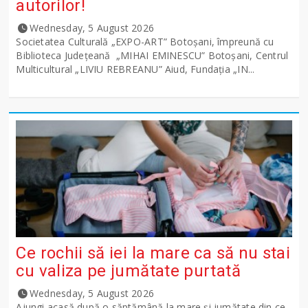
autorilor!
Wednesday, 5 August 2026
Societatea Culturală „EXPO-ART” Botoșani, împreună cu
Biblioteca Județeană „MIHAI EMINESCU” Botoșani, Centrul
Multicultural „LIVIU REBREANU” Aiud, Fundația „IN...
Ce rochii să iei la mare ca să nu stai
cu valiza pe jumătate purtată
Wednesday, 5 August 2026
Ajungi acasă după o săptămână la mare și jumătate din ce