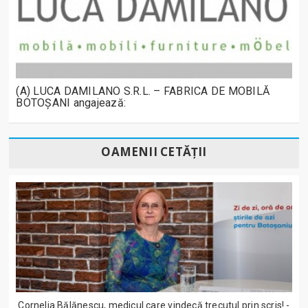
(A) LUCA DAMILANO S.R.L. – FABRICA DE MOBILĂ
BOTOȘANI angajează:
OAMENII CETĂȚII
Cornelia Bălănescu, medicul care vindecă trecutul prin scris! -