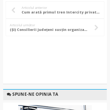
Articolul anterior
Cum arată primul tren Intercity privat Suceava-București la care botoșănenii au cu greu acces! - FOTO
Articolul următor
(Și) Consilierii județeni susțin organizarea Concursului de Matematică „Dimitrie Pompeiu” la Botoșani!
SPUNE-NE OPINIA TA