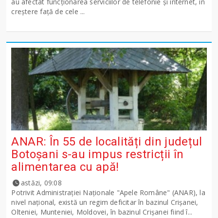
au afectat funcționarea serviciilor de telefonie și internet, în
creștere față de cele ...
ANAR: În 55 de localități din județul
Botoșani s-au impus restricții în
alimentarea cu apă!
astăzi, 09:08
Potrivit Administraţiei Naţionale "Apele Române" (ANAR), la
nivel naţional, există un regim deficitar în bazinul Crişanei,
Olteniei, Munteniei, Moldovei, în bazinul Crişanei fiind î...