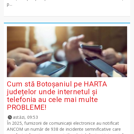
p...
Cum stă Botoșaniul pe HARTA
județelor unde internetul și
telefonia au cele mai multe
PROBLEME!
astăzi, 09:53
În 2025, furnizorii de comunicații electronice au notificat
ANCOM un număr de 938 de incidente semnificative care