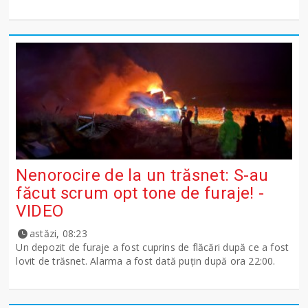
Nenorocire de la un trăsnet: S-au
făcut scrum opt tone de furaje! -
VIDEO
astăzi, 08:23
Un depozit de furaje a fost cuprins de flăcări după ce a fost
lovit de trăsnet. Alarma a fost dată puțin după ora 22:00.