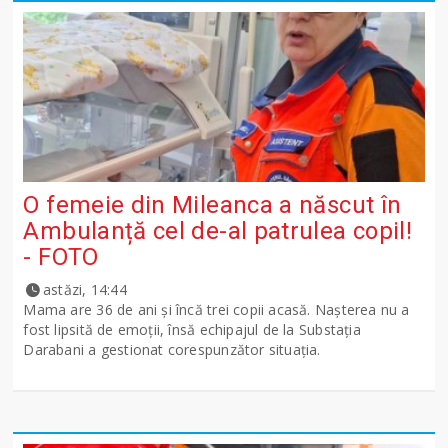
O femeie din Mileanca a născut în
Ambulanță cel de-al patrulea copil!
- FOTO
astăzi, 14:44
Mama are 36 de ani și încă trei copii acasă. Nașterea nu a
fost lipsită de emoții, însă echipajul de la Substația
Darabani a gestionat corespunzător situația.