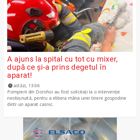
A ajuns la spital cu tot cu mixer,
după ce și-a prins degetul în
aparat!
astăzi, 13:06
Pompierii din Dorohoi au fost solicitați la o intervenție
neobișnuită, pentru a elibera mâna unei tinere gospodine
dintr-un aparat casnic.