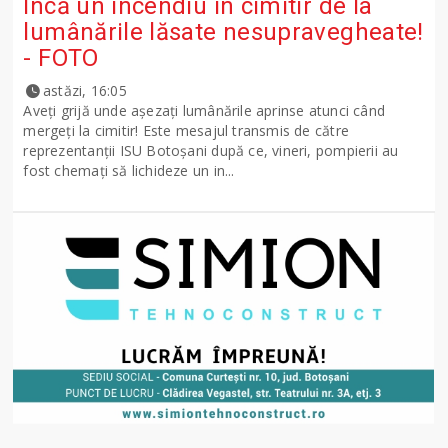
Încă un incendiu în cimitir de la
lumânările lăsate nesupravegheate!
- FOTO
astăzi, 16:05
Aveți grijă unde așezați lumânările aprinse atunci când
mergeți la cimitir! Este mesajul transmis de către
reprezentanții ISU Botoșani după ce, vineri, pompierii au
fost chemați să lichideze un in...