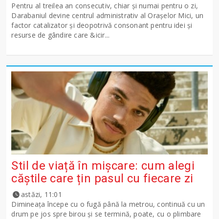
Pentru al treilea an consecutiv, chiar și numai pentru o zi,
Darabaniul devine centrul administrativ al Orașelor Mici, un
factor catalizator și deopotrivă consonant pentru idei și
resurse de gândire care &icir...
Stil de viață în mișcare: cum alegi
căștile care țin pasul cu fiecare zi
astăzi, 11:01
Dimineața începe cu o fugă până la metrou, continuă cu un
drum pe jos spre birou și se termină, poate, cu o plimbare