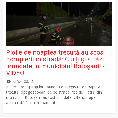
Ploile de noaptea trecută au scos
pompierii în stradă: Curți și străzi
inundate în municipiul Botoșani! -
VIDEO
astăzi, 08:15
În urma precipitațiilor abundente înregistrate noaptea
trecută, opt gospodării de pe strada Pod de Piatră, din
municipiul Botoșani, au fost inundate. Ulterior, apa
acumulată în curțile oamenil...