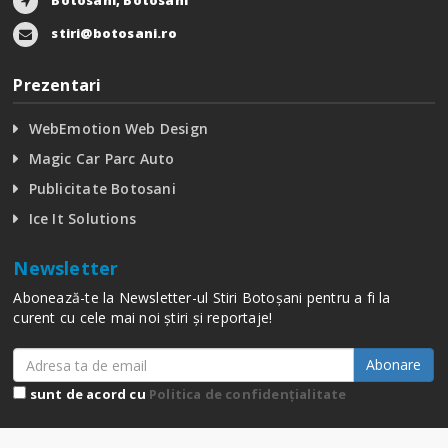
Botosani, Botosani
stiri@botosani.ro
Prezentari
WebEmotion Web Design
Magic Car Parc Auto
Publicitate Botosani
Ice It Solutions
Newsletter
Abonează-te la Newsletter-ul Stiri Botoșani pentru a fi la
curent cu cele mai noi știri și reportaje!
Abonare
sunt de acord cu
Politica de confidențialitate