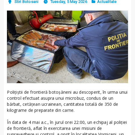
Stiri Botosani
Tuesday, 5 May 2026
Actualitate
Polițiștii de frontieră botoșăneni au descoperit, în urma unui
control efectuat asupra unui microbuz, condus de un
bărbat, cetățean ucrainean, cantitatea totală de 350 de
kilograme de preparate din carne.
În data de 4 mai a.c., în jurul orei 22:00, un echipaj al poliției
de frontieră, aflat în exercitarea unei misiuni de
supraveghere și control, a oprit în localitatea Vorniceni, un