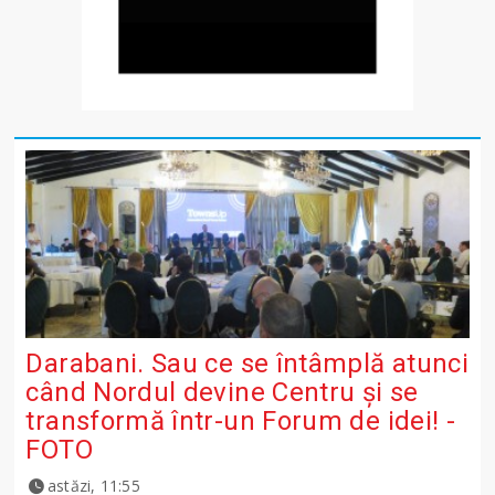
Darabani. Sau ce se întâmplă atunci
când Nordul devine Centru și se
transformă într-un Forum de idei! -
FOTO
astăzi, 11:55