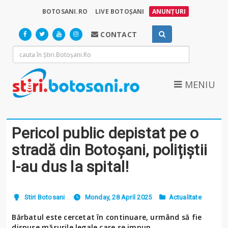
BOTOSANI.RO
LIVE BOTOȘANI
ANUNȚURI
CONTACT
MENIU
Pericol public depistat pe o
stradă din Botoșani, polițiștii
l-au dus la spital!
Stiri Botosani
Monday, 28 April 2025
Actualitate
Bărbatul este cercetat în continuare, urmând să fie
dispuse măsurile legale care se impun.