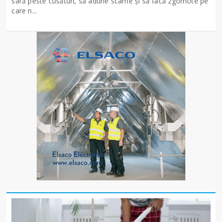
sară peste cusături, să adune scame și să facă zgomote pe
care n...