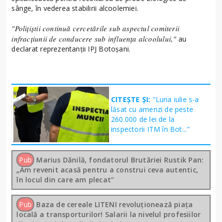
sânge, în vederea stabilirii alcoolemiei.
"Polițiștii continuă cercetările sub aspectul comiterii
infracțiunii de conducere sub influența alcoolului,"
au
declarat reprezentanții IPJ Botoșani.
CITEȘTE ȘI:
"Luna iulie s-a
lăsat cu amenzi de peste
260.000 de lei de la
inspectorii ITM în Bot..."
Pub
Marius Dănilă, fondatorul Brutăriei Rustik Pan:
„Am revenit acasă pentru a construi ceva autentic,
în locul din care am plecat”
Pub
Baza de cereale LITENI revoluționează piața
locală a transporturilor! Salarii la nivelul profesiilor