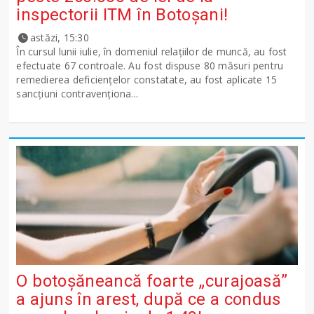
inspectorii ITM în Botoșani!
astăzi, 15:30
În cursul lunii iulie, în domeniul relațiilor de muncă, au fost
efectuate 67 controale. Au fost dispuse 80 măsuri pentru
remedierea deficiențelor constatate, au fost aplicate 15
sancţiuni contravenționa...
O botoșăneancă foarte „curajoasă”
a ajuns în arest, după ce a condus