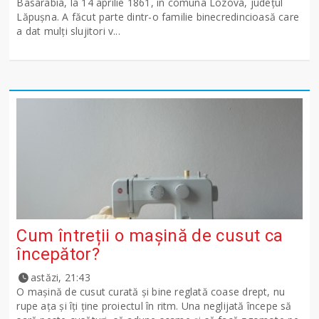
Basarabia, la 14 aprilie 1861, în comuna Lozova, județul
Lăpușna. A făcut parte dintr-o familie binecredincioasă care
a dat mulți slujitori v...
Cum întreții o mașină de cusut ca
începător?
astăzi, 21:43
O mașină de cusut curată și bine reglată coase drept, nu
rupe ața și îți ține proiectul în ritm. Una neglijată începe să