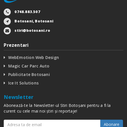
0748.883.507
Botosani, Botosani
stiri@botosani.ro
Prezentari
WebEmotion Web Design
Magic Car Parc Auto
Publicitate Botosani
Ice It Solutions
Newsletter
Abonează-te la Newsletter-ul Stiri Botoșani pentru a fi la
curent cu cele mai noi știri și reportaje!
Abonare