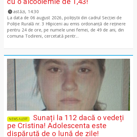
cu o alcoolemie de 1,43!
astăzi, 14:30
La data de 06 august 2026, polițiștii din cadrul Secției de
Poliție Rurală nr. 3 Hlipiceni au emis ordonanță de reținere
pentru 24 de ore, pe numele unei femei, de 49 de ani, din
comuna Todireni, cercetată pentr...
Sunați la 112 dacă o vedeți
NEWS ALERT
pe Cristina! Adolescenta este
dispărută de o lună de zile!