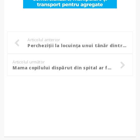
Articolul anterior
Percheziții la locuința unui tânăr dintr-o comună botoșăneană, ce au descoperit polițiștii!
Articolul următor
Mama copilului dispărut din spital ar fi fost de acord cu vânzarea bebelușului pentru suma de 5.000 de lei!