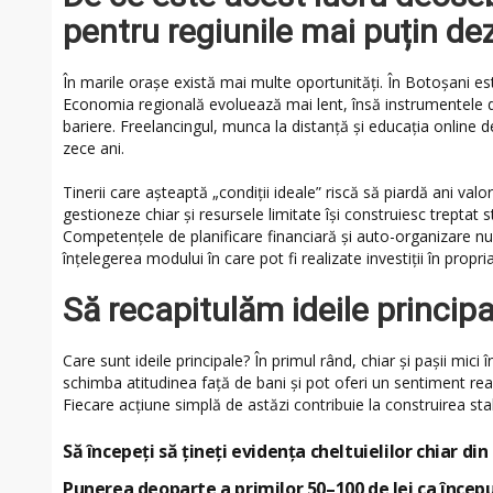
pentru regiunile mai puțin de
În marile orașe există mai multe oportunități. În Botoșani est
Economia regională evoluează mai lent, însă instrumentele di
bariere. Freelancingul, munca la distanță și educația online 
zece ani.
Tinerii care așteaptă „condiții ideale” riscă să piardă ani valo
gestioneze chiar și resursele limitate își construiesc treptat 
Competențele de planificare financiară și auto-organizare nu 
înțelegerea modului în care pot fi realizate investiții în propri
Să recapitulăm ideile principa
Care sunt ideile principale? În primul rând, chiar și pașii mici 
schimba atitudinea față de bani și pot oferi un sentiment real
Fiecare acțiune simplă de astăzi contribuie la construirea sta
Să începeți să țineți evidența cheltuielilor chiar din
Punerea deoparte a primilor 50–100 de lei ca începu