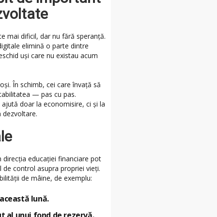
zvoltate
e mai dificil, dar nu fără speranță.
gitale elimină o parte dintre
deschid uși care nu existau acum
roși. În schimb, cei care învață să
stabilitatea — pas cu pas.
ajută doar la economisire, ci și la
a dezvoltare.
le
în direcția educației financiare pot
 de control asupra propriei vieți.
bilității de mâine, de exemplu:
 această lună.
t al unui fond de rezervă.