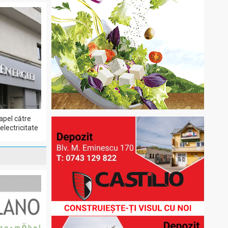
apel către
lectricitate