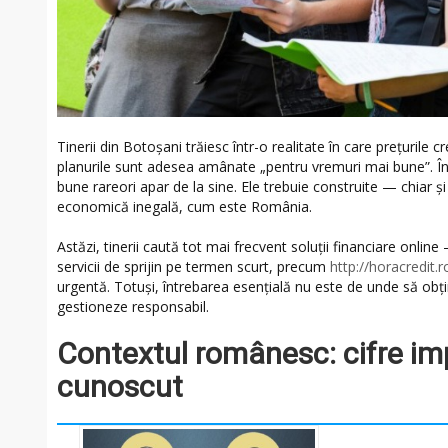
Tinerii din Botoșani trăiesc într-o realitate în care prețurile cr
planurile sunt adesea amânate „pentru vremuri mai bune”. În
bune rareori apar de la sine. Ele trebuie construite — chiar și
economică inegală, cum este România.
Astăzi, tinerii caută tot mai frecvent soluții financiare onlin
servicii de sprijin pe termen scurt, precum
http://horacredit.r
urgentă. Totuși, întrebarea esențială nu este de unde să obțin
gestioneze responsabil.
Contextul românesc: cifre im
cunoscut