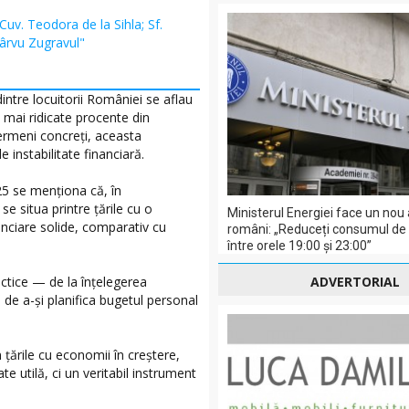
 Cuv. Teodora de la Sihla; Sf.
Pârvu Zugravul"
ntre locuitorii României se aflau
e mai ridicate procente din
ermeni concreți, aceasta
 instabilitate financiară.
25 se menționa că, în
e situa printre țările cu o
Ministerul Energiei face un nou 
nciare solide, comparativ cu
români: „Reduceți consumul de e
între orele 19:00 și 23:00”
actice — de la înțelegerea
ADVERTORIAL
a de a-și planifica bugetul personal
 țările cu economii în creștere,
e utilă, ci un veritabil instrument