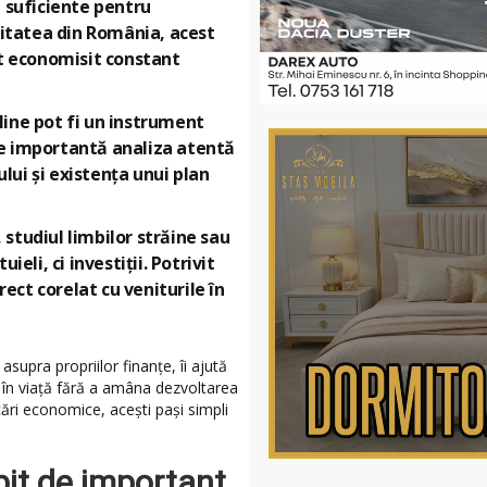
 suficiente pentru
ealitatea din România, acest
nit economisit constant
line pot fi un instrument
ste importantă analiza atentă
ului și existența unui plan
studiul limbilor străine sau
eli, ci investiții. Potrivit
rect corelat cu veniturile în
supra propriilor finanțe, îi ajută
eri în viață fără a amâna dezvoltarea
cări economice, acești pași simpli
bit de important