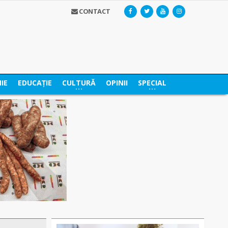
CONTACT
IE
EDUCAȚIE
CULTURĂ
OPINII
SPECIAL