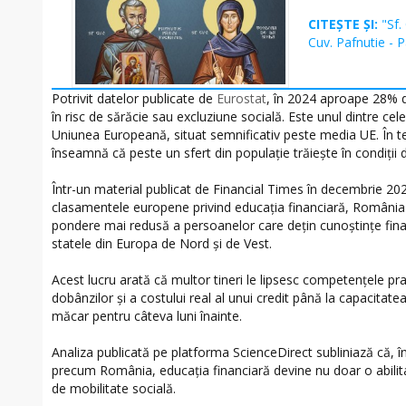
CITEȘTE ȘI:
"Sf.
Cuv. Pafnutie - 
Potrivit datelor publicate de
Eurostat
, în 2024 aproape 28% di
în risc de sărăcie sau excluziune socială. Este unul dintre cel
Uniunea Europeană, situat semnificativ peste media UE. În t
înseamnă că peste un sfert din populație trăiește în condiții de
Într-un material publicat de Financial Times în decembrie 20
clasamentele europene privind educația financiară, România s
pondere mai redusă a persoanelor care dețin cunoștințe fina
statele din Europa de Nord și de Vest.
Acest lucru arată că multor tineri le lipsesc competențele pr
dobânzilor și a costului real al unui credit până la capacitate
măcar pentru câteva luni înainte.
Analiza publicată pe platforma ScienceDirect subliniază că, în
precum România, educația financiară devine nu doar o abilitat
de mobilitate socială.