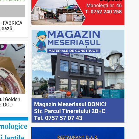
 – FABRICA
jează:
ul Golden
la DCD