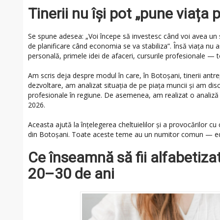
Tinerii nu își pot „pune viața
Se spune adesea: „Voi începe să investesc când voi avea un s
de planificare când economia se va stabiliza”. Însă viața nu 
personală, primele idei de afaceri, cursurile profesionale — to
Am scris deja despre modul în care, în Botoșani, tinerii antr
dezvoltare, am analizat situația de pe piața muncii și am di
profesionale în regiune. De asemenea, am realizat o analiză a n
2026.
Aceasta ajută la înțelegerea cheltuielilor și a provocărilor cu c
din Botoșani. Toate aceste teme au un numitor comun — edu
Ce înseamnă să fii alfabetizat
20–30 de ani