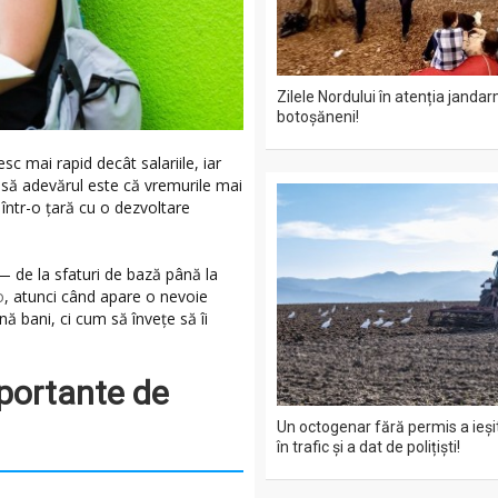
Zilele Nordului în atenția jandar
botoșăneni!
esc mai rapid decât salariile, iar
să adevărul este că vremurile mai
 într-o țară cu o dezvoltare
e — de la sfaturi de bază până la
o
, atunci când apare o nevoie
ă bani, ci cum să învețe să îi
portante de
Un octogenar fără permis a ieșit
în trafic și a dat de polițiști!