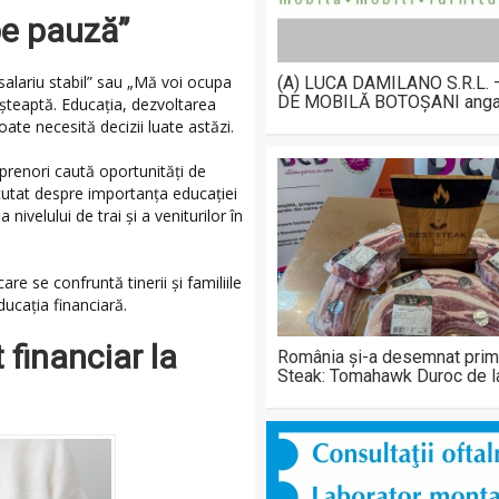
 pe pauză”
alariu stabil” sau „Mă voi ocupa
(A) LUCA DAMILANO S.R.L.
DE MOBILĂ BOTOȘANI anga
așteaptă. Educația, dezvoltarea
ate necesită decizii luate astăzi.
eprenori caută oportunități de
scutat despre importanța educației
ivelului de trai și a veniturilor în
are se confruntă tinerii și familiile
cația financiară.
 financiar la
România și-a desemnat prim
Steak: Tomahawk Duroc de 