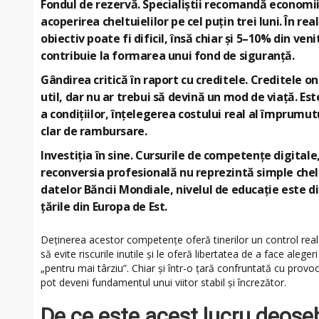
Fondul de rezervă.
Specialiștii recomandă economii
acoperirea cheltuielilor pe cel puțin trei luni. În r
obiectiv poate fi dificil, însă chiar și 5–10% din ve
contribuie la formarea unui fond de siguranță.
Gândirea critică în raport cu creditele.
Creditele on
util, dar nu ar trebui să devină un mod de viață. E
a condițiilor, înțelegerea costului real al împrumut
clar de rambursare.
Investiția în sine.
Cursurile de competențe digitale, 
reconversia profesională nu reprezintă simple cheltui
datelor Băncii Mondiale, nivelul de educație este di
țările din Europa de Est.
Deținerea acestor competențe oferă tinerilor un control real a
să evite riscurile inutile și le oferă libertatea de a face aleg
„pentru mai târziu”. Chiar și într-o țară confruntată cu provo
pot deveni fundamentul unui viitor stabil și încrezător.
De ce este acest lucru deose