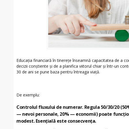
Educația financiară în tinerețe înseamnă capacitatea de a con
decizii conștiente și de a planifica viitorul chiar și într-un con
30 de ani se pune baza pentru întreaga viață.
De exemplu:
Controlul fluxului de numerar.
Regula 50/30/20 (50
— nevoi personale, 20% — economii) poate funcționa
modest. Esențială este consecvența.