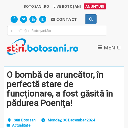
BOTOSANI.RO
LIVE BOTOȘANI
ANUNȚURI
CONTACT
MENIU
O bombă de aruncător, în
perfectă stare de
funcționare, a fost găsită în
pădurea Poenița!
Stiri Botosani
Monday, 30 December 2024
Actualitate