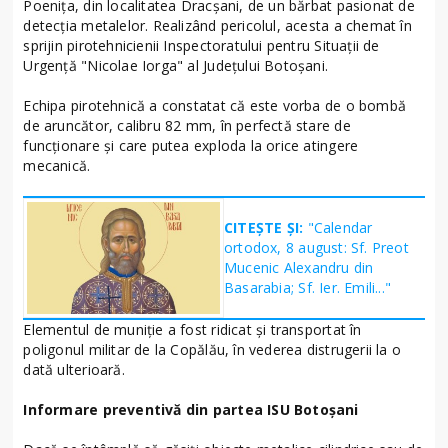
Poenița, din localitatea Dracșani, de un bărbat pasionat de
detecția metalelor. Realizând pericolul, acesta a chemat în
sprijin pirotehnicienii Inspectoratului pentru Situații de
Urgență "Nicolae Iorga" al Județului Botoșani.
Echipa pirotehnică a constatat că este vorba de o bombă
de aruncător, calibru 82 mm, în perfectă stare de
funcționare și care putea exploda la orice atingere
mecanică.
CITEȘTE ȘI:
"Calendar
ortodox, 8 august: Sf. Preot
Mucenic Alexandru din
Basarabia; Sf. Ier. Emili..."
Elementul de muniție a fost ridicat și transportat în
poligonul militar de la Copălău, în vederea distrugerii la o
dată ulterioară.
Informare preventivă din partea ISU Botoșani