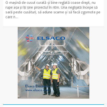
O mașină de cusut curată și bine reglată coase drept, nu
rupe ața și îți ține proiectul în ritm. Una neglijată începe să
sară peste cusături, să adune scame și să facă zgomote pe
care n...