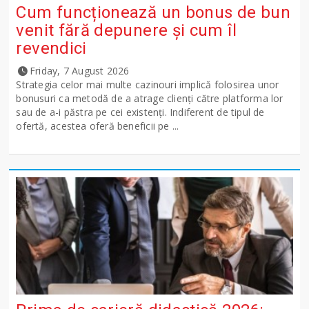
Cum funcționează un bonus de bun
venit fără depunere și cum îl
revendici
Friday, 7 August 2026
Strategia celor mai multe cazinouri implică folosirea unor
bonusuri ca metodă de a atrage clienți către platforma lor
sau de a-i păstra pe cei existenți. Indiferent de tipul de
ofertă, acestea oferă beneficii pe ...