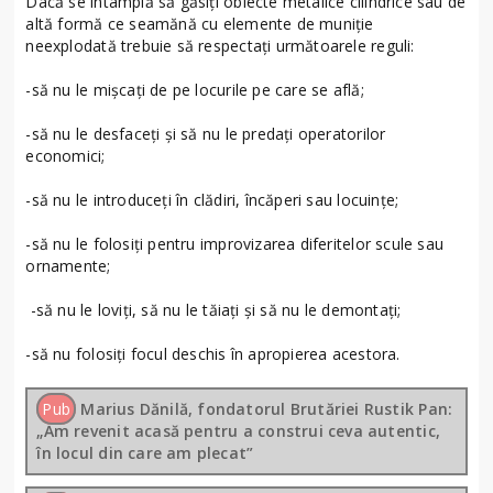
Dacă se întâmplă să găsiți obiecte metalice cilindrice sau de
altă formă ce seamănă cu elemente de muniție
neexplodată trebuie să respectați următoarele reguli:
-să nu le mișcați de pe locurile pe care se află;
-să nu le desfaceți şi să nu le predați operatorilor
economici;
-să nu le introduceți în clădiri, încăperi sau locuințe;
-să nu le folosiți pentru improvizarea diferitelor scule sau
ornamente;
-să nu le loviți, să nu le tăiați şi să nu le demontați;
-să nu folosiți focul deschis în apropierea acestora.
Pub
Marius Dănilă, fondatorul Brutăriei Rustik Pan:
„Am revenit acasă pentru a construi ceva autentic,
în locul din care am plecat”