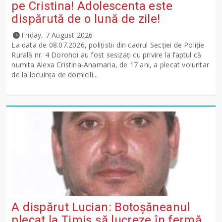
pe Cristina! Adolescenta este
dispărută de o lună de zile!
Friday, 7 August 2026
La data de 08.07.2026, polițistii din cadrul Secției de Poliție
Rurală nr. 4 Dorohoi au fost sesizați cu privire la faptul că
numita Alexa Cristina-Anamaria, de 17 ani, a plecat voluntar
de la locuința de domicili...
A dispărut Lucian: Botoșăneanul
plecat la Timiș să lucreze în fermă