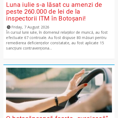
Luna iulie s-a lăsat cu amenzi de
peste 260.000 de lei de la
inspectorii ITM în Botoșani!
Friday, 7 August 2026
În cursul lunii iulie, în domeniul relațiilor de muncă, au fost
efectuate 67 controale. Au fost dispuse 80 măsuri pentru
remedierea deficiențelor constatate, au fost aplicate 15
sancţiuni contravenționa...