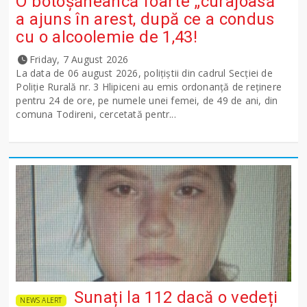
O botoșăneancă foarte „curajoasă”
a ajuns în arest, după ce a condus
cu o alcoolemie de 1,43!
Friday, 7 August 2026
La data de 06 august 2026, polițiștii din cadrul Secției de
Poliție Rurală nr. 3 Hlipiceni au emis ordonanță de reținere
pentru 24 de ore, pe numele unei femei, de 49 de ani, din
comuna Todireni, cercetată pentr...
Sunați la 112 dacă o vedeți
NEWS ALERT