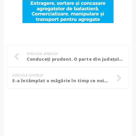
Articolul anterior
Conduceți prudent. O parte din județul Botoșani este sub avertizare Cod Galben de ceață și polei!
Articolul următor
S-a întâmplat o măgărie în timp ce noi ne odihneam de sărbători!