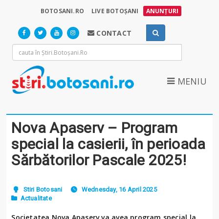
BOTOSANI.RO
LIVE BOTOȘANI
ANUNȚURI
CONTACT
MENIU
Nova Apaserv – Program
special la casierii, în perioada
Sărbătorilor Pascale 2025!
Stiri Botosani
Wednesday, 16 April 2025
Actualitate
Societatea Nova Apaserv va avea program special la