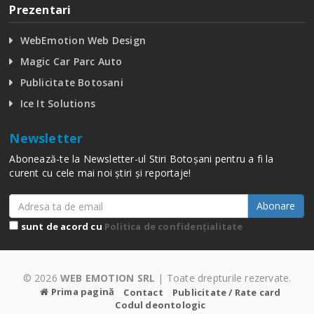
Prezentari
WebEmotion Web Design
Magic Car Parc Auto
Publicitate Botosani
Ice It Solutions
Newsletter
Abonează-te la Newsletter-ul Stiri Botoșani pentru a fi la
curent cu cele mai noi știri și reportaje!
Abonare
sunt de acord cu
Politica de confidențialitate
© 2026
WEB EMOTION SRL
| Toate drepturile rezervate.
Prima pagină
Contact
Publicitate / Rate card
Codul deontologic