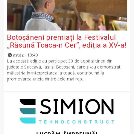
Botoșăneni premiați la Festivalul
„Răsună Toaca-n Cer”, ediția a XV-a!
astăzi, 10:40
La această ediție au participat 30 de copii și tineri din
județele Suceava, Iași și Botoșani, care și-au demonstrat
măiestria în interpretarea la toacă, contribuind la
promovarea uneia dintre cele mai rep...