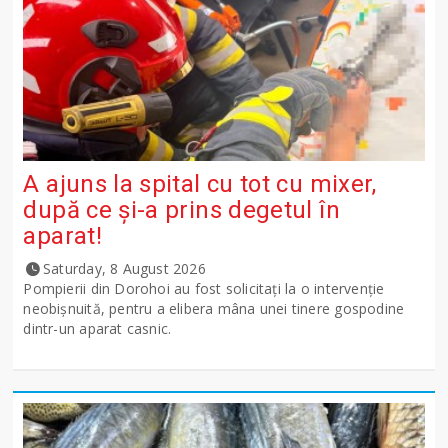
A ajuns la spital cu tot cu mixer,
după ce și-a prins degetul în
aparat!
Saturday, 8 August 2026
Pompierii din Dorohoi au fost solicitați la o intervenție
neobișnuită, pentru a elibera mâna unei tinere gospodine
dintr-un aparat casnic.