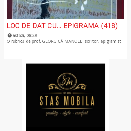
LOC DE DAT CU… EPIGRAMA (418)
astăzi, 08:29
O rubrică de prof. GEORGICĂ MANOLE, scriitor, epigramist