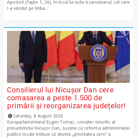
Apostoli (Fapte 1, 26), în locul lui Iuda Iscarioteanul, cel care
l-a vândut pe M&a...
Consilierul lui Nicușor Dan cere
comasarea a peste 1.500 de
primării și reorganizarea județelor!
Saturday, 8 August 2026
Europarlamentarul Eugen Tomac, consilier onorific al
președintelui Nicușor Dan, susține că reforma administrației
publice locale trebuie să devină „prioritatea zero” a