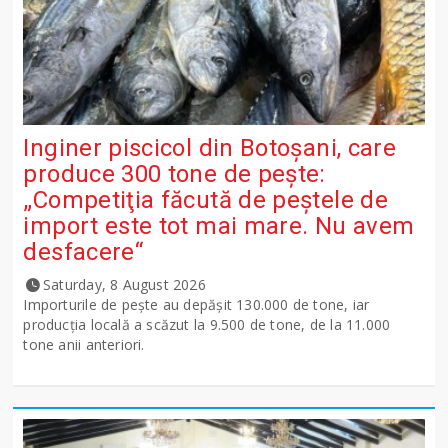
Inginer piscicol din Botoşani, care
produce 300 tone de peşte:
„Competiţia făcută de peştele de
import este tot mai mare. Nu avem
desfacere“
Saturday, 8 August 2026
Importurile de peşte au depăşit 130.000 de tone, iar
producţia locală a scăzut la 9.500 de tone, de la 11.000
tone anii anteriori.