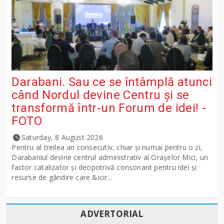
Darabani. Sau ce se întâmplă atunci
când Nordul devine Centru și se
transformă într-un Forum de idei! -
FOTO
Saturday, 8 August 2026
Pentru al treilea an consecutiv, chiar și numai pentru o zi,
Darabaniul devine centrul administrativ al Orașelor Mici, un
factor catalizator și deopotrivă consonant pentru idei și
resurse de gândire care &icir...
ADVERTORIAL