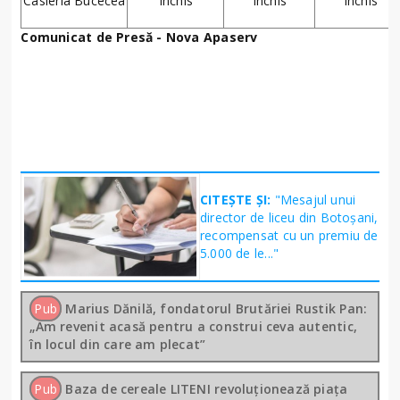
Casieria Bucecea
Închis
Închis
Închis
Comunicat de Presă - Nova Apaserv
CITEȘTE ȘI:
"Mesajul unui
director de liceu din Botoșani,
recompensat cu un premiu de
5.000 de le..."
Pub
Marius Dănilă, fondatorul Brutăriei Rustik Pan:
„Am revenit acasă pentru a construi ceva autentic,
în locul din care am plecat”
Pub
Baza de cereale LITENI revoluționează piața