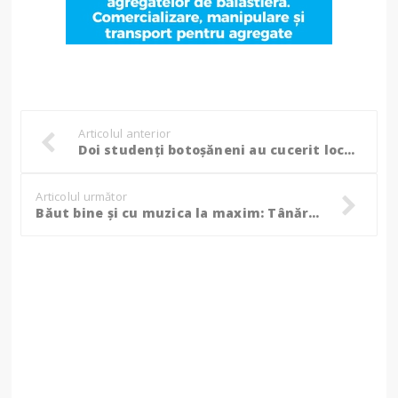
Articolul anterior
Doi studenți botoșăneni au cucerit locul I în Clasamentul General al Cupei Dacia – Prima etapă a CNR 2025! (Foto)
Articolul următor
Băut bine și cu muzica la maxim: Tânăr din Botoșani, amendat de jandarmi!