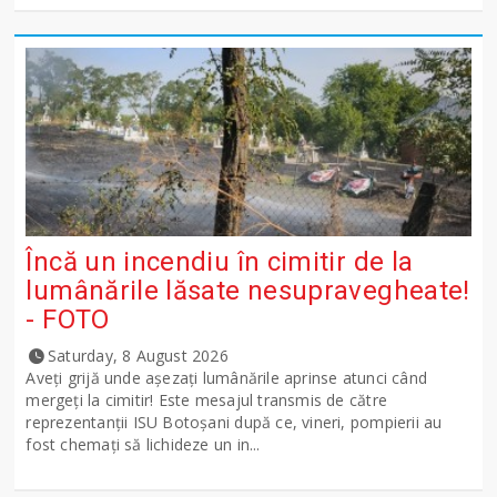
Încă un incendiu în cimitir de la
lumânările lăsate nesupravegheate!
- FOTO
Saturday, 8 August 2026
Aveți grijă unde așezați lumânările aprinse atunci când
mergeți la cimitir! Este mesajul transmis de către
reprezentanții ISU Botoșani după ce, vineri, pompierii au
fost chemați să lichideze un in...