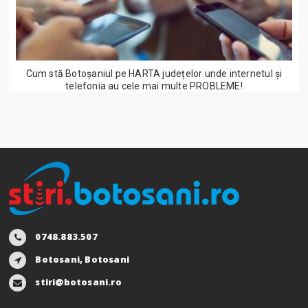
Cum stă Botoșaniul pe HARTA județelor unde internetul și
telefonia au cele mai multe PROBLEME!
0748.883.507
Botosani, Botosani
stiri@botosani.ro