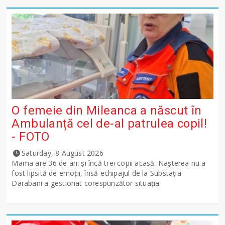
O femeie din Mileanca a născut în
Ambulanță cel de-al patrulea copil!
- FOTO
Saturday, 8 August 2026
Mama are 36 de ani și încă trei copii acasă. Nașterea nu a
fost lipsită de emoții, însă echipajul de la Substația
Darabani a gestionat corespunzător situația.