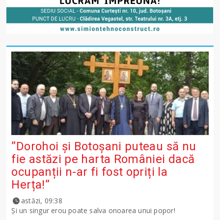
”Dorohoi și Botoșani puteau să nu
fie astăzi pe harta României dacă
ocupanții n-ar fi fost opriți la
Herța!”
astăzi, 09:38
Și un singur erou poate salva onoarea unui popor!