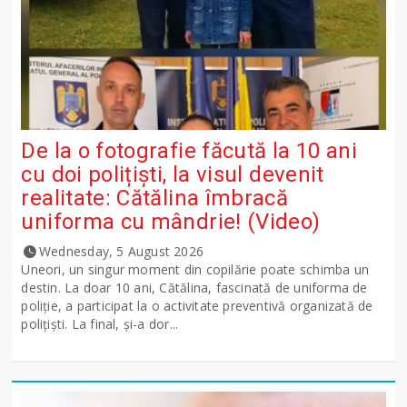
De la o fotografie făcută la 10 ani
cu doi polițiști, la visul devenit
realitate: Cătălina îmbracă
uniforma cu mândrie! (Video)
Wednesday, 5 August 2026
Uneori, un singur moment din copilărie poate schimba un
destin. La doar 10 ani, Cătălina, fascinată de uniforma de
poliție, a participat la o activitate preventivă organizată de
polițiști. La final, și-a dor...