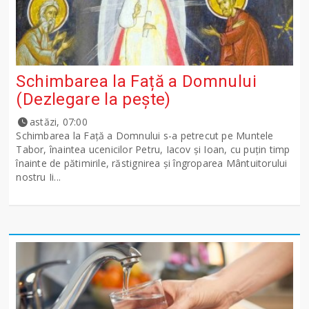
Schimbarea la Față a Domnului
(Dezlegare la peşte)
astăzi, 07:00
Schimbarea la Față a Domnului s-a petrecut pe Muntele
Tabor, înaintea ucenicilor Petru, Iacov și Ioan, cu puțin timp
înainte de pătimirile, răstignirea și îngroparea Mântuitorului
nostru Ii...