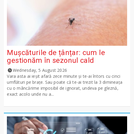
Mușcăturile de țânțar: cum le
gestionăm în sezonul cald
Wednesday, 5 August 2026
Vara asta ai ieșit afară zece minute și te-ai întors cu cinci
umflături pe brațe. Sau poate că te-ai trezit la 3 dimineața
cu o mâncărime imposibil de ignorat, undeva pe gleznă,
exact acolo unde nu a...