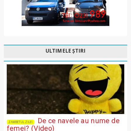
ULTIMELE ȘTIRI
De ce navele au nume de
ZAMBETUL ZILEI
femei? (Video)