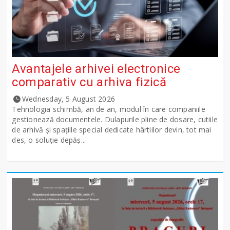
Avantajele arhivei electronice
comparativ cu arhiva fizică
Wednesday, 5 August 2026
Tehnologia schimbă, an de an, modul în care companiile
gestionează documentele. Dulapurile pline de dosare, cutiile
de arhivă și spațiile special dedicate hârtiilor devin, tot mai
des, o soluție depăș...