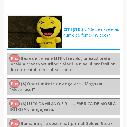
CITEȘTE ȘI:
"De ce navele au
nume de femei? (Video)"
Pub
Baza de cereale LITENI revoluționează piața
locală a transporturilor! Salarii la nivelul profesiilor
din domeniul medical si tehnic
Pub
(A) Oportunitate de angajare - Magazin
"Meseriașul"
Pub
(A) LUCA DAMILANO S.R.L. – FABRICA DE MOBILĂ
BOTOȘANI angajează:
Pub
România și-a desemnat primul Golden Steak: