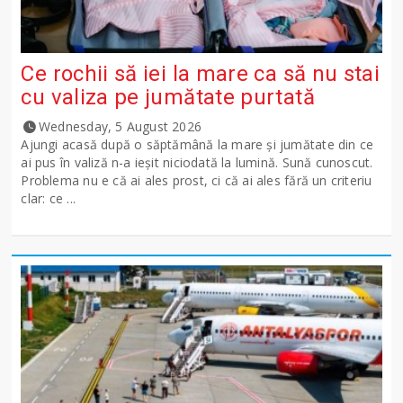
Ce rochii să iei la mare ca să nu stai
cu valiza pe jumătate purtată
Wednesday, 5 August 2026
Ajungi acasă după o săptămână la mare și jumătate din ce
ai pus în valiză n-a ieșit niciodată la lumină. Sună cunoscut.
Problema nu e că ai ales prost, ci că ai ales fără un criteriu
clar: ce ...