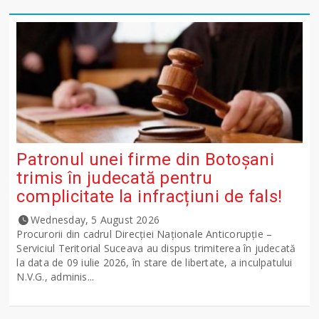
Patronul unei firme din Botoșani
trimis în judecată pentru
complicitate la infracțiuni de fals!
Wednesday, 5 August 2026
Procurorii din cadrul Direcției Naționale Anticorupție –
Serviciul Teritorial Suceava au dispus trimiterea în judecată
la data de 09 iulie 2026, în stare de libertate, a inculpatului
N.V.G., adminis...