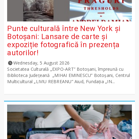
Punte culturală între New York și
Botoșani: Lansare de carte și
expoziție fotografică în prezența
autorilor!
Wednesday, 5 August 2026
Societatea Culturală „EXPO-ART” Botoșani, împreună cu
Biblioteca Județeană „MIHAI EMINESCU” Botoșani, Centrul
Multicultural „LIVIU REBREANU” Aiud, Fundația „IN...