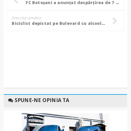
FC Botoșani a anunțat despărțirea de 7 jucători și un antrenor secund!
Articolul următor
Biciclist depistat pe Bulevard cu alcoolemie uriașă, polițiștii l-au amendat și pentru alte nereguli!
SPUNE-NE OPINIA TA