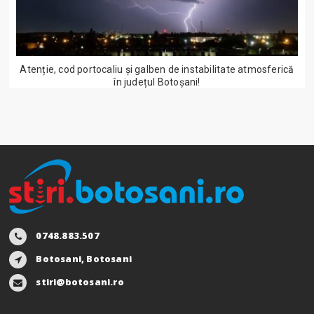
Atenție, cod portocaliu și galben de instabilitate atmosferică
în județul Botoșani!
0748.883.507
Botosani, Botosani
stiri@botosani.ro