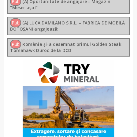
Pub
(A) Oportunitate de angajare - Magazin
"Meseriașul"
Pub
(A) LUCA DAMILANO S.R.L. – FABRICA DE MOBILĂ
BOTOȘANI angajează:
Pub
România și-a desemnat primul Golden Steak:
Tomahawk Duroc de la DCD