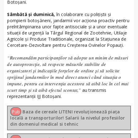
Botoșani.
Sâmbătă și duminică,
în colaborare cu polițiștii și
pompierii botoșăneni, jandarmii vor acționa proactiv pentru
preîntâmpinarea unor fapte antisociale și a unor eventuale
situații de urgență la Târgul Regional de Zootehnie, Utilaje
Agricole și Produse Traditionale, organizat la Stațiunea de
Cercetare-Dezvoltare pentru Creșterea Ovinelor Popauți.
“Recomandăm participanților să adopte un minim de măsuri
de autoprotecție, să respecte măsurile stabilite de
organizatori și indicațiile forțelor de ordine și să solicite
sprijinul jandarmilor în mod direct atunci când situația o
impune, pentru ca intervenția acestora să aibă loc în cel mai
scurt timp și să aibă efectul scontat,”
au transmis
reprezentanții IJJ Botoșani.
Pub
Baza de cereale LITENI revoluționează piața
locală a transporturilor! Salarii la nivelul profesiilor
din domeniul medical si tehnic