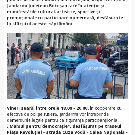
Jandarmi Județean Botoșani are în atenție și
manifestările cultural-artistice, sportive și
promoționale cu participare numeroasă, desfășurate
la sfârșitul acestei săptămâni
Vineri seară, între orele 18.00 - 20.00,
în cooperare cu
efective de poliție rutieră, jandarmii vor întreprinde
demersurile legale pentru ca siguranța participanților la
,,Marșul pentru democrație", desfășurat pe traseul
Piața Revoluției - strada Cuza Vodă - Calea Națională -