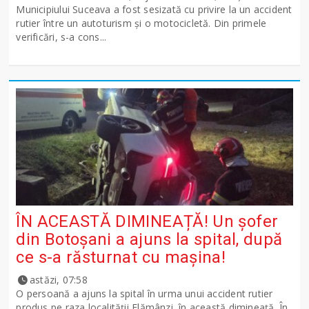
Municipiului Suceava a fost sesizată cu privire la un accident
rutier între un autoturism și o motocicletă. Din primele
verificări, s-a cons...
ÎN ACEASTĂ DIMINEAȚĂ! Un șofer
din Botoșani a ajuns la spital, după
ce s-a răsturnat cu mașina!
astăzi, 07:58
O persoană a ajuns la spital în urma unui accident rutier
produs pe raza localității Flămânzi, în această dimineață. În