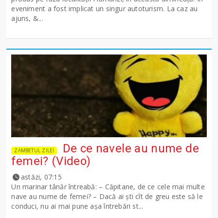
eveniment a fost implicat un singur autoturism. La caz au
ajuns, &...
De ce navele au nume de
ZAMBETUL ZILEI
femei? (Video)
astăzi, 07:15
Un marinar tânăr întreabă: – Căpitane, de ce cele mai multe
nave au nume de femei? – Dacă ai şti cît de greu este să le
conduci, nu ai mai pune așa întrebări st...