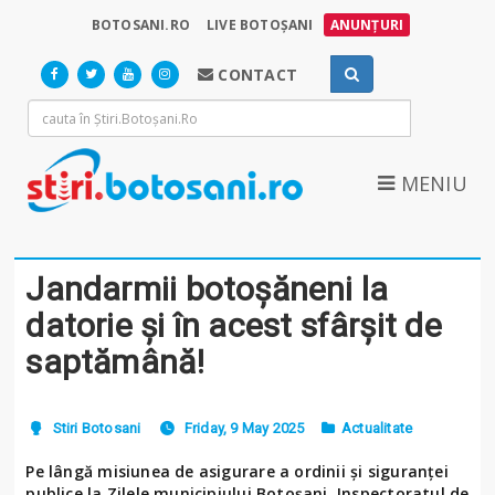
BOTOSANI.RO
LIVE BOTOȘANI
ANUNȚURI
CONTACT
MENIU
Jandarmii botoșăneni la
datorie și în acest sfârșit de
saptămână!
Stiri Botosani
Friday, 9 May 2025
Actualitate
Pe lângă misiunea de asigurare a ordinii și siguranței
publice la Zilele municipiului Botoșani, Inspectoratul de