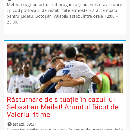
Meteorologii au actualizat prognoza și au emis o avertizare
tip cod portocaliu de instabilitate atmosferică accentuată
pentru județul Botoșani valabilă astăzi, între orele 12:00 –
23:00. Î...
Răsturnare de situație în cazul lui
Sebastian Mailat! Anunțul făcut de
Valeriu Iftime
astăzi, 09:31
Sebastian Mailat ar putea pleca în perioada următoare de la