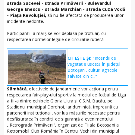
strada Sucevei - strada Primăverii - Bulevardul
George Enescu - strada Marchian - strada Cuza Vodă
- Piața Revoluției,
să nu fie afectată de producerea unor
incidente nedorite.
Participanții la marș se vor deplasa pe trotuar, cu
respectarea normelor legale de circulație rutieră.
CITEȘTE ȘI:
"Incendii de
vegetație uscată în județul
Botoșani, culturi agricole
salvate din c..."
Sâmbătă,
efectivele de jandarmerie vor acționa pentru
respectarea fair-play-ului sportiv la meciul de fotbal de Liga
a III-a dintre echipele Gloria Ultra și C.S.M. Bacău, pe
Stadionul municipal Dorohoi, iar duminică, împreună cu
partenerii instituționali, vor lua măsurile necesare pentru
desfășurarea în condiții de siguranță a evenimentului
,,Retrograda Primăverii", organizat de Filiala Botoșani a
Retromobil Club România în Centrul Vechi din municipiul