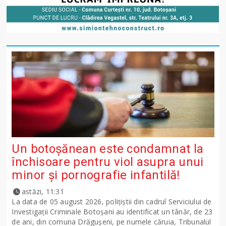
Un botoșănean este condamnat la
închisoare pentru viol asupra unui
minor și pornografie infantilă!
astăzi, 11:31
La data de 05 august 2026, polițiștii din cadrul Serviciului de
Investigații Criminale Botoșani au identificat un tânăr, de 23
de ani, din comuna Drăgușeni, pe numele căruia, Tribunalul