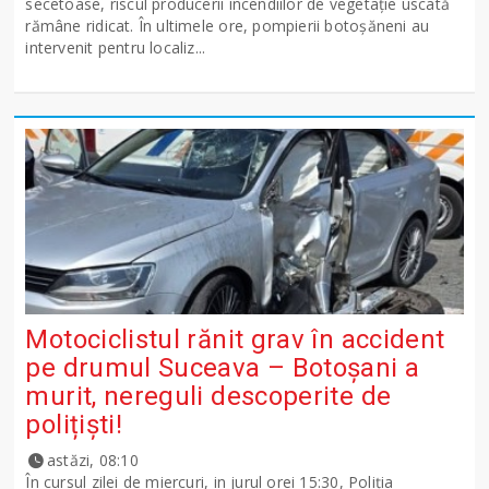
secetoase, riscul producerii incendiilor de vegetație uscată
rămâne ridicat. În ultimele ore, pompierii botoșăneni au
intervenit pentru localiz...
Motociclistul rănit grav în accident
pe drumul Suceava – Botoșani a
murit, nereguli descoperite de
polițiști!
astăzi, 08:10
În cursul zilei de miercuri, in jurul orei 15:30, Poliția