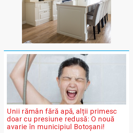
Unii rămân fără apă, alții primesc
doar cu presiune redusă: O nouă
avarie în municipiul Botoșani!