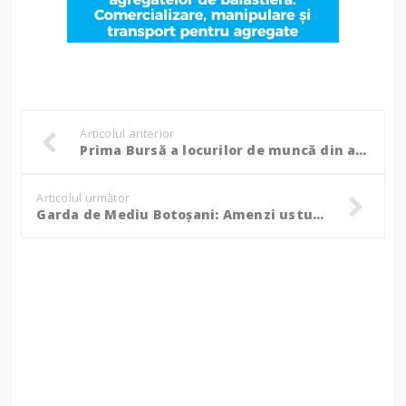
Articolul anterior
Prima Bursă a locurilor de muncă din anul 2025. Când va avea loc evenimentul!
Articolul următor
Garda de Mediu Botoșani: Amenzi usturătoare în urma acțiunilor de inspecție și control!