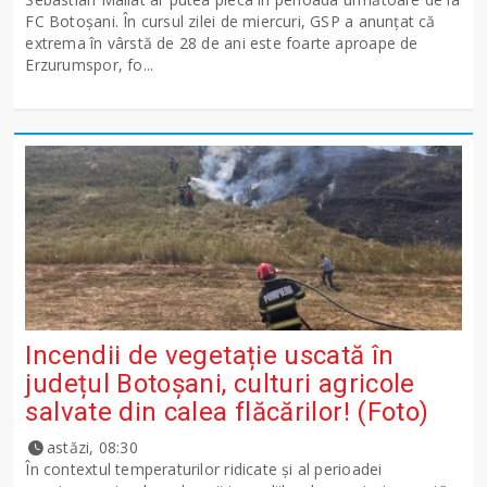
FC Botoșani. În cursul zilei de miercuri, GSP a anunțat că
extrema în vârstă de 28 de ani este foarte aproape de
Erzurumspor, fo...
Incendii de vegetație uscată în
județul Botoșani, culturi agricole
salvate din calea flăcărilor! (Foto)
astăzi, 08:30
În contextul temperaturilor ridicate și al perioadei