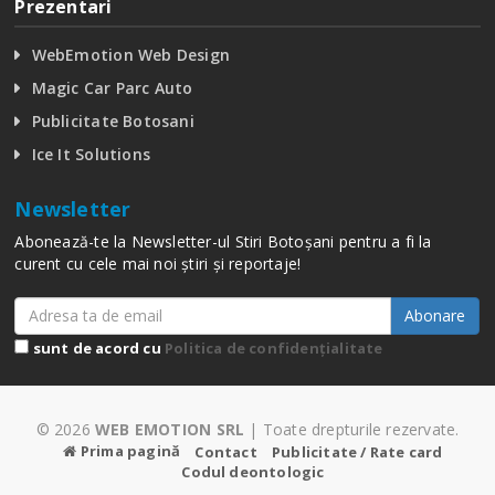
Prezentari
WebEmotion Web Design
Magic Car Parc Auto
Publicitate Botosani
Ice It Solutions
Newsletter
Abonează-te la Newsletter-ul Stiri Botoșani pentru a fi la
curent cu cele mai noi știri și reportaje!
Abonare
sunt de acord cu
Politica de confidențialitate
© 2026
WEB EMOTION SRL
| Toate drepturile rezervate.
Prima pagină
Contact
Publicitate / Rate card
Codul deontologic