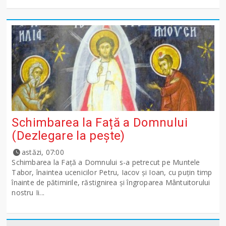
Schimbarea la Față a Domnului
(Dezlegare la peşte)
astăzi, 07:00
Schimbarea la Față a Domnului s-a petrecut pe Muntele
Tabor, înaintea ucenicilor Petru, Iacov și Ioan, cu puțin timp
înainte de pătimirile, răstignirea și îngroparea Mântuitorului
nostru Ii...