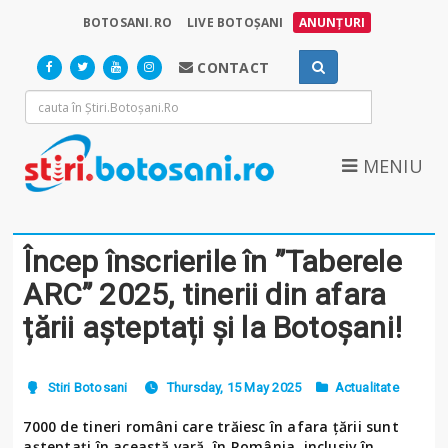
BOTOSANI.RO
LIVE BOTOȘANI
ANUNȚURI
CONTACT
MENIU
Încep înscrierile în ”Taberele
ARC” 2025, tinerii din afara
țării așteptați și la Botoșani!
Stiri Botosani
Thursday, 15 May 2025
Actualitate
7000 de tineri români care trăiesc în afara țării sunt
așteptați în această vară, în România, inclusiv în