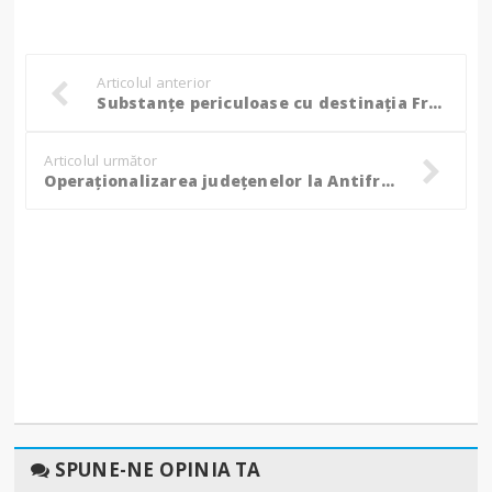
Articolul anterior
Substanțe periculoase cu destinația Franța, oprite la frontiera Rădăuți!
Articolul următor
Operaționalizarea județenelor la Antifraudă: Toți angajații au optat și sunt alocați pe posturi!
SPUNE-NE OPINIA TA