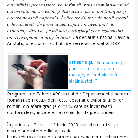
activităților programate, ne dorim să transmitem într-un mod
cât mai plăcut, accesibil și distractiv o parte din tradițiile și
cultura noastră națională. În fiecare dintre cele nouă locații,
cele mai multe de până acum, copiii vor avea parte de
experiențe diverse, pe măsura curiozității și entuziasmului
lor. Îi așteptăm cu drag în țară!”,
a declarat Cristina–Lavinia
Arnăutu, director cu atribuții de secretar de stat al DRP.
CITEȘTE ȘI:
"Și-a amenințat
partenera de viață prin
mesaje, el fiind plecat în
străinătate!..."
Programul de Tabere ARC, inițiat de Departamentul pentru
Românii de Pretutindeni, este destinat elevilor şi tinerilor
români din afara granițelor țării, care se încadrează,
conform legii, în categoria românilor de pretutindeni.
În perioada 15 mai – 15 iunie 2025, cei interesați se pot
înscrie prin intermediul aplicației
https://dprp.arc.inspect.com.ro/. Aplicația permite înscrierea