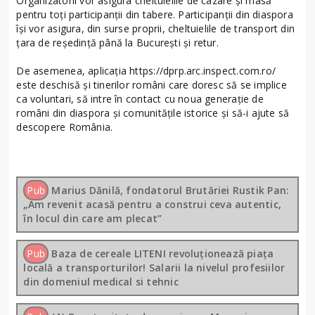
Organizatorii vor asigura cheltuielile de cazare şi masă
pentru toţi participanții din tabere. Participanţii din diaspora
îşi vor asigura, din surse proprii, cheltuielile de transport din
ţara de reşedinţă până la Bucureşti şi retur.
De asemenea, aplicația https://dprp.arc.inspect.com.ro/
este deschisă și tinerilor români care doresc să se implice
ca voluntari, să intre în contact cu noua generație de
români din diaspora și comunitățile istorice și să-i ajute să
descopere România.
Pub
Marius Dănilă, fondatorul Brutăriei Rustik Pan:
„Am revenit acasă pentru a construi ceva autentic,
în locul din care am plecat”
Pub
Baza de cereale LITENI revoluționează piața
locală a transporturilor! Salarii la nivelul profesiilor
din domeniul medical si tehnic