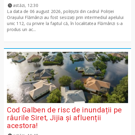
astăzi, 12:30
La data de 06 august 2026, polițiștii din cadrul Poliției
Orașului Flămânzi au fost sesizați prin intermediul apelului
unic 112, cu privire la faptul că, în localitatea Flămânzi s-a
produs un ac...
Cod Galben de risc de inundații pe
râurile Siret, Jijia și afluenții
acestora!