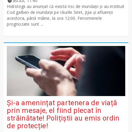
astăzi, 11:40
Hidrologii au anunțat că există risc de inundații și au instituit
Cod galben de inundații pe râurile Siret, Jijia și afluenții
acestora, până mâine, la ora 12:00. Fenomenele
prognozate sunt ...
Și-a amenințat partenera de viață
prin mesaje, el fiind plecat în
străinătate! Polițiștii au emis ordin
de protecție!