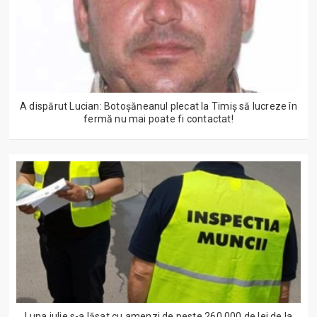
A dispărut Lucian: Botoșăneanul plecat la Timiș să lucreze în
fermă nu mai poate fi contactat!
Luna iulie s-a lăsat cu amenzi de peste 260.000 de lei de la