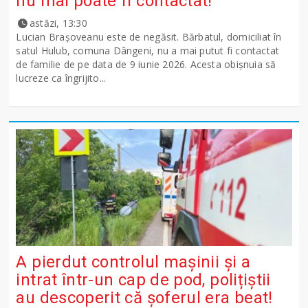
nu mai poate fi contactat!
astăzi, 13:30
Lucian Brașoveanu este de negăsit. Bărbatul, domiciliat în
satul Hulub, comuna Dângeni, nu a mai putut fi contactat
de familie de pe data de 9 iunie 2026. Acesta obișnuia să
lucreze ca îngrijito...
A pierdut controlul mașinii și a
intrat într-un cap de pod, polițiștii
au descoperit că șoferul era beat!