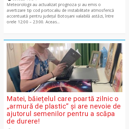
Meteorologii au actualizat prognoza și au emis o
avertizare tip cod portocaliu de instabilitate atmosferică
accentuată pentru județul Botoșani valabilă astăzi, între
orele 12:00 – 23:00. Aceas...
Matei, băiețelul care poartă zilnic o
„armură de plastic” și are nevoie de
ajutorul semenilor pentru a scăpa
de durere!