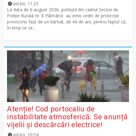
astăzi, 11:25
La data de 6 august 2026, polițiștii din cadrul Secției de
Poliție Rurală nr. 8 Flămânzi au emis ordin de protecție
provizoriu față de un bărbat, de 46 de ani, pentru faptul că,
în timp ce se...
Atenție! Cod portocaliu de
instabilitate atmosferică: Se anunță
vijelii și descărcări electrice!
astăzi, 10:54