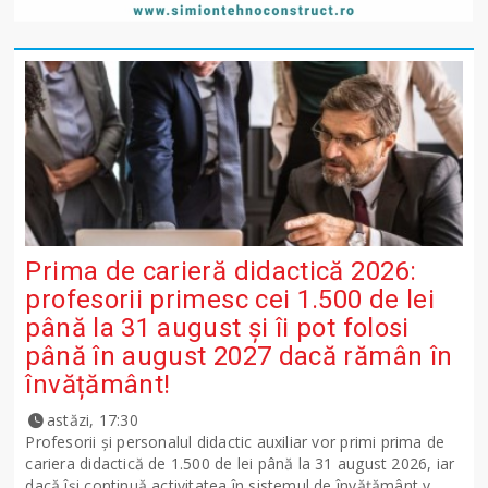
Prima de carieră didactică 2026:
profesorii primesc cei 1.500 de lei
până la 31 august și îi pot folosi
până în august 2027 dacă rămân în
învățământ!
astăzi, 17:30
Profesorii și personalul didactic auxiliar vor primi prima de
cariera didactică de 1.500 de lei până la 31 august 2026, iar
dacă își continuă activitatea în sistemul de învățământ v...