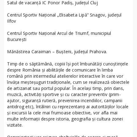
Satul de vacanță IC Ponor Padiș, județul Cluj
Centrul Sportiv Național „Elisabeta Lipă” Snagov, județul
Ilfov
Centrul Sportiv Național Arcul de Triumf, municipiul
București
Mănăstirea Caraiman – Bușteni, județul Prahova.
Timp de o săptămână, copiii își pot îmbunătăți cunoștințele
despre România și abilitățile de comunicare în limba
română prin intermediul atelierelor interactive în care vor
învăța meșteșuguri tradiționale, cum se realizează obiectele
de artizanat sau portul popular. În același timp, prin dans,
muzică, activități sportive și cu caracter preventiv (prim-
ajutor, siguranță rutieră, prevenirea incendiilor, campanii
antidrog etc), întâlniri cu reprezentanți ai autorităților locale
și excursii la cele mai frumoase obiective, vor afla mai
multe informații despre istoria, geografia și cultura zonei
vizitate.