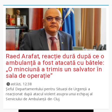
Raed Arafat, reacție dură după ce o
ambulanță a fost atacată cu bâtele:
„O minciună a trimis un salvator în
sala de operație”
astăzi, 12:38
Șeful Departamentului pentru Situații de Urgență a
reacționat după atacul violent asupra unui echipaj al
Serviciului de Ambulanță din Cluj.