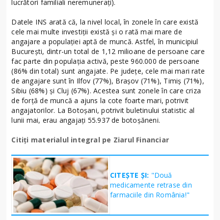
lucrători familiali neremuneraţi).
Datele INS arată că, la nivel local, în zonele în care există
cele mai multe investiţii există şi o rată mai mare de
angajare a populaţiei aptă de muncă. Astfel, în municipiul
Bucureşti, dintr-un total de 1,12 milioane de persoane care
fac parte din populaţia activă, peste 960.000 de persoane
(86% din total) sunt angajate. Pe judeţe, cele mai mari rate
de angajare sunt în Ilfov (77%), Braşov (71%), Timiş (71%),
Sibiu (68%) şi Cluj (67%). Acestea sunt zonele în care criza
de forţă de muncă a ajuns la cote foarte mari, potrivit
angajatorilor. La Botoşani, potrivit buletinului statistic al
lunii mai, erau angajaţi 55.937 de botoşăneni.
Citiţi materialul integral pe Ziarul Financiar
CITEȘTE ȘI:
"Două
medicamente retrase din
farmaciile din România!"