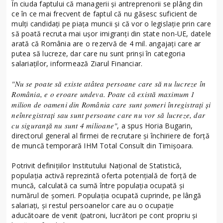
În ciuda faptului că managerii şi antreprenorii se plâng din
ce în ce mai frecvent de faptul că nu găsesc suficient de
mulţi candidaţi pe piaţa muncii şi că vor o legislaţie prin care
să poată re­cru­ta mai uşor imi­granţi din state non-UE, datele
arată că Ro­mânia are o rezervă de 4 mil. an­gajaţi care ar
putea să lucreze, dar care nu sunt prinşi în categoria
salariaţilor, informează Ziarul Financiar.
"Nu se poate să existe atâtea persoane care să nu lucreze în
România, e o eroare undeva. Poate că există maximum 1
milion de oameni din România care sunt şomeri înregistraţi şi
neînregistraţi sau sunt persoane care nu vor să lucreze, dar
cu siguranţă nu sunt 4 milioane"
, a spus Horia Bugarin,
directorul general al firmei de recrutare şi închiriere de forţă
de muncă temporară IHM Total Consult din Timişoara.
Potrivit definiţiilor Institutului Naţional de Statistică,
populaţia activă reprezintă oferta potenţială de forţă de
muncă, calculată ca sumă între populaţia ocupată şi
numărul de şomeri. Populaţia ocupată cuprinde, pe lângă
salariaţi, şi restul persoanelor care au o ocupaţie
aducătoare de venit (patroni, lucrători pe cont propriu şi