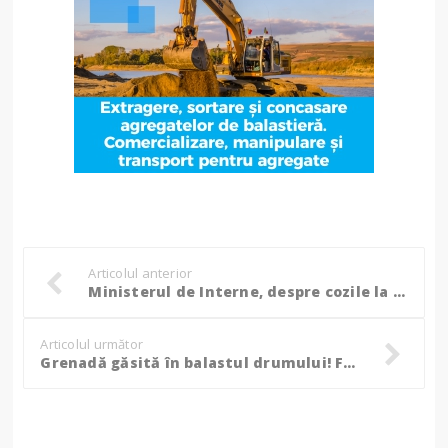
Articolul anterior
Ministerul de Interne, despre cozile la paşapoarte: Lipsa de personal se resimte şi în aceste servicii
Articolul următor
Grenadă găsită în balastul drumului! FOTO