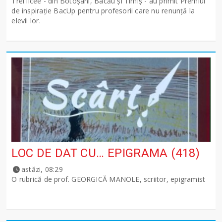
Trei licee - din Botoșani, Bacău și Timiș - au primit Premiul
de inspirație BacUp pentru profesorii care nu renunță la
elevii lor.
LOC DE DAT CU… EPIGRAMA (418)
astăzi, 08:29
O rubrică de prof. GEORGICĂ MANOLE, scriitor, epigramist