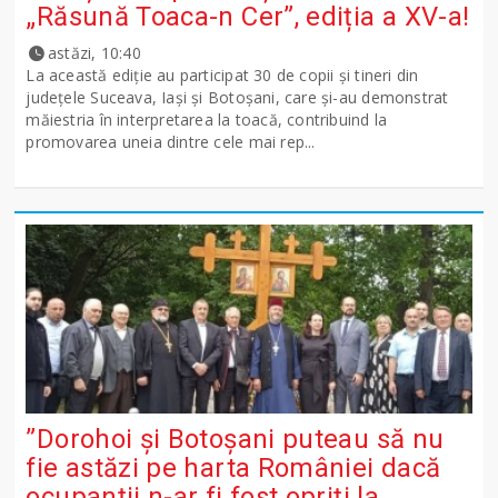
„Răsună Toaca-n Cer”, ediția a XV-a!
astăzi, 10:40
La această ediție au participat 30 de copii și tineri din
județele Suceava, Iași și Botoșani, care și-au demonstrat
măiestria în interpretarea la toacă, contribuind la
promovarea uneia dintre cele mai rep...
”Dorohoi și Botoșani puteau să nu
fie astăzi pe harta României dacă
ocupanții n-ar fi fost opriți la