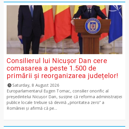
Consilierul lui Nicușor Dan cere
comasarea a peste 1.500 de
primării și reorganizarea județelor!
Saturday, 8 August 2026
Europarlamentarul Eugen Tomac, consilier onorific al
președintelui Nicușor Dan, susține că reforma administrației
publice locale trebuie să devină „prioritatea zero” a
României și afirmă că pe...