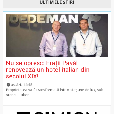
ULTIMELE ȘTIRI
Nu se opresc: Frații Pavăl
renovează un hotel italian din
secolul XIX!
astăzi, 14:48
Proprietatea va fi transformată într-o stațiune de lux, sub
brandul Hilton.