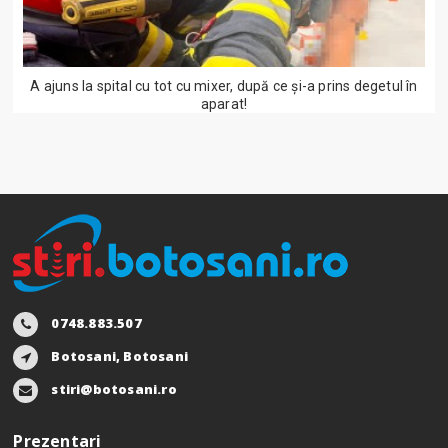
A ajuns la spital cu tot cu mixer, după ce și-a prins degetul în
aparat!
0748.883.507
Botosani, Botosani
stiri@botosani.ro
Prezentari