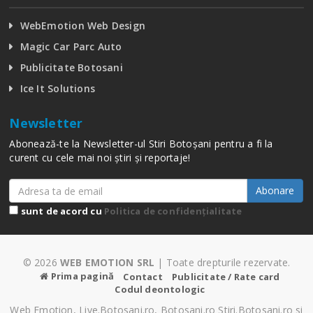
WebEmotion Web Design
Magic Car Parc Auto
Publicitate Botosani
Ice It Solutions
Newsletter
Abonează-te la Newsletter-ul Stiri Botoșani pentru a fi la
curent cu cele mai noi știri și reportaje!
Abonare
sunt de acord cu
Politica de confidențialitate
© 2026
WEB EMOTION SRL
| Toate drepturile rezervate.
Prima pagină
Contact
Publicitate / Rate card
Codul deontologic
Web Emotion, Live.Botosani.ro, Botosani.ro Stiri.Botosani.ro si