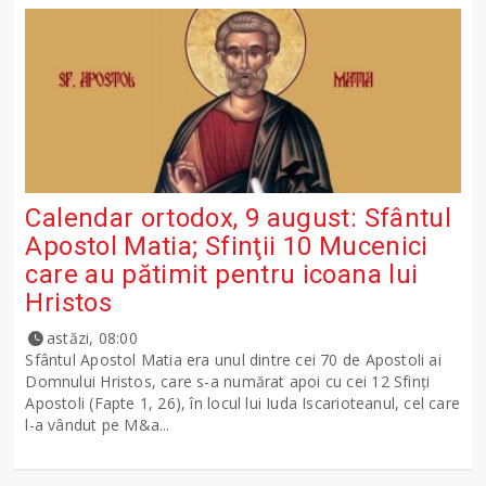
Calendar ortodox, 9 august: Sfântul
Apostol Matia; Sfinţii 10 Mucenici
care au pătimit pentru icoana lui
Hristos
astăzi, 08:00
Sfântul Apostol Matia era unul dintre cei 70 de Apostoli ai
Domnului Hristos, care s-a numărat apoi cu cei 12 Sfinţi
Apostoli (Fapte 1, 26), în locul lui Iuda Iscarioteanul, cel care
l-a vândut pe M&a...