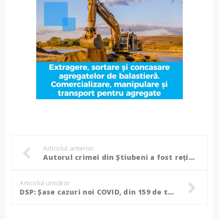
Articolul anterior
Autorul crimei din Știubeni a fost reținut de procurori
Articolul următor
DSP: Șase cazuri noi COVID, din 159 de teste. Încă un pacient dializat pe lista pozitivilor