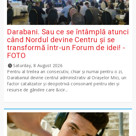
Darabani. Sau ce se întâmplă atunci
când Nordul devine Centru și se
transformă într-un Forum de idei! -
FOTO
Saturday, 8 August 2026
Pentru al treilea an consecutiv, chiar și numai pentru o zi,
Darabaniul devine centrul administrativ al Orașelor Mici, un
factor catalizator și deopotrivă consonant pentru idei și
resurse de gândire care &icir...