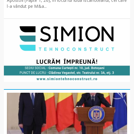
Apostoli (Fapte 1, 26), în locul lui Iuda Iscarioteanul, cel care
l-a vândut pe M&a...