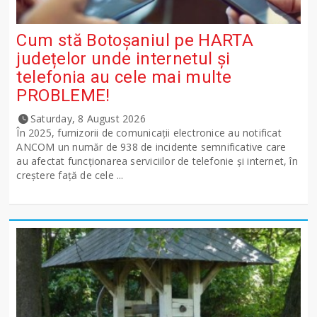
Cum stă Botoșaniul pe HARTA
județelor unde internetul și
telefonia au cele mai multe
PROBLEME!
Saturday, 8 August 2026
În 2025, furnizorii de comunicații electronice au notificat
ANCOM un număr de 938 de incidente semnificative care
au afectat funcționarea serviciilor de telefonie și internet, în
creștere față de cele ...