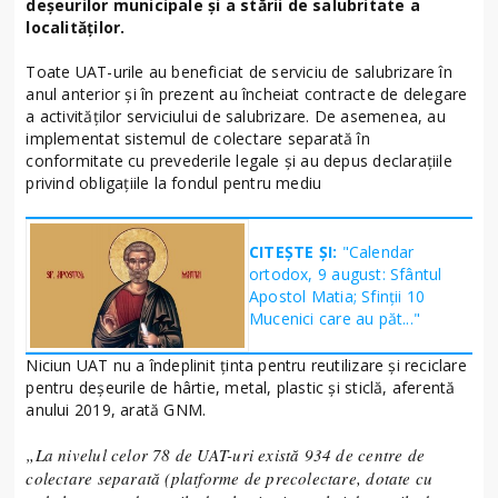
deșeurilor municipale și a stării de salubritate a
localităților.
Toate UAT-urile au beneficiat de serviciu de salubrizare în
anul anterior și în prezent au încheiat contracte de delegare
a activităților serviciului de salubrizare. De asemenea, au
implementat sistemul de colectare separată în
conformitate cu prevederile legale și au depus declarațiile
privind obligațiile la fondul pentru mediu
CITEȘTE ȘI:
"Calendar
ortodox, 9 august: Sfântul
Apostol Matia; Sfinţii 10
Mucenici care au păt..."
Niciun UAT nu a îndeplinit ținta pentru reutilizare și reciclare
pentru deșeurile de hârtie, metal, plastic și sticlă, aferentă
anului 2019, arată GNM.
„La nivelul celor 78 de UAT-uri există 934 de centre de
colectare separată (platforme de precolectare, dotate cu