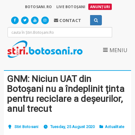
BOTOSANI.RO
LIVE BOTOȘANI
ANUNȚURI
CONTACT
MENIU
GNM: Niciun UAT din
Botoșani nu a îndeplinit ținta
pentru reciclare a deșeurilor,
anul trecut
Stiri Botosani
Tuesday, 25 August 2020
Actualitate