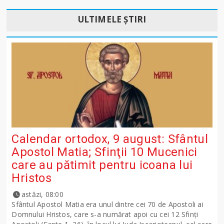
ULTIMELE ȘTIRI
Calendar ortodox, 9 august: Sfântul
Apostol Matia; Sfinţii 10 Mucenici
care au pătimit pentru icoana lui
Hristos
astăzi, 08:00
Sfântul Apostol Matia era unul dintre cei 70 de Apostoli ai
Domnului Hristos, care s-a numărat apoi cu cei 12 Sfinţi