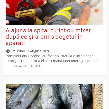
A ajuns la spital cu tot cu mixer,
după ce și-a prins degetul în
aparat!
Saturday, 8 August 2026
Pompierii din Dorohoi au fost solicitați la o intervenție
neobișnuită, pentru a elibera mâna unei tinere gospodine
dintr-un aparat casnic.