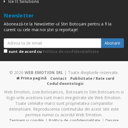
Ice It Solutions
Newsletter
Abonează-te la Newsletter-ul Stiri Botoșani pentru a fi la
curent cu cele mai noi știri și reportaje!
Abonare
sunt de acord cu
Politica de confidențialitate
© 2026
WEB EMOTION SRL
| Toate drepturile rezervate.
Prima pagină
Contact
Publicitate / Rate card
Codul deontologic
Web Emotion, Live.Botosani.ro, Botosani.ro Stiri.Botosani.ro si
logo-urile acestora sunt marci inregistrate ale Web Emotion.
Toate celelalte marci sunt proprietatea companiilor
detinatoare. Reproducerea continutului din acest site este
permisa numai cu acordul Web Emotion.
Termeni și condiții
|
Politica de confidențialitate
|
Despre
Cookie-uri
|
Setări cookie-uri