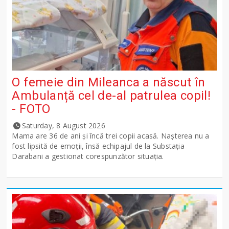
O femeie din Mileanca a născut în
Ambulanță cel de-al patrulea copil!
- FOTO
Saturday, 8 August 2026
Mama are 36 de ani și încă trei copii acasă. Nașterea nu a
fost lipsită de emoții, însă echipajul de la Substația
Darabani a gestionat corespunzător situația.