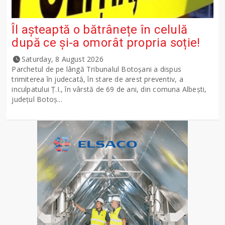
Îl așteaptă o bătrânețe în celulă
după ce și-a omorât propria soție!
Saturday, 8 August 2026
Parchetul de pe lângă Tribunalul Botoşani a dispus
trimiterea în judecată, în stare de arest preventiv, a
inculpatului Ț.I., în vârstă de 69 de ani, din comuna Albești,
județul Botoș...