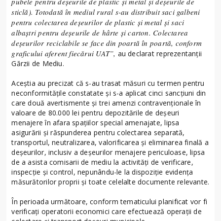
pubele pentru deșeurile de plastic și metal și deșeurile de
sticlă). Totodată în mediul rural s-au distribuit saci galbeni
pentru colectarea deșeurilor de plastic și metal și saci
albaștri pentru deșeurile de hârte și carton. Colectarea
deșeurilor reciclabile se face din poartă în poartă, conform
graficului aferent fiecărui UAT”,
au declarat reprezentanții
Gărzii de Mediu.
Aceștia au precizat că s-au trasat măsuri cu termen pentru
neconformitățile constatate și s-a aplicat cinci sancțiuni din
care două avertismente și trei amenzi contravenționale în
valoare de 80.000 lei pentru depozitările de deșeuri
menajere în afara spațiilor special amenajate, lipsa
asigurării şi răspunderea pentru colectarea separată,
transportul, neutralizarea, valorificarea şi eliminarea finală a
deşeurilor, inclusiv a deşeurilor menajere periculoase, lipsa
de a asista comisarii de mediu la activităţi de verificare,
inspecţie şi control, nepunându-le la dispoziţie evidenţa
măsurătorilor proprii şi toate celelalte documente relevante.
În perioada următoare, conform tematicului planificat vor fi
verificați operatorii economici care efectuează operații de