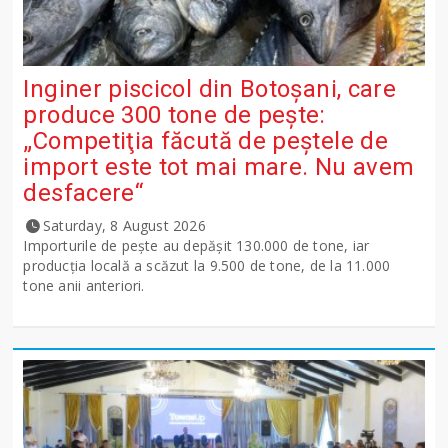
Inginer piscicol din Botoşani, care
produce 300 tone de peşte:
„Competiţia făcută de peştele de
import este tot mai mare. Nu avem
desfacere“
Saturday, 8 August 2026
Importurile de peşte au depăşit 130.000 de tone, iar
producţia locală a scăzut la 9.500 de tone, de la 11.000
tone anii anteriori.