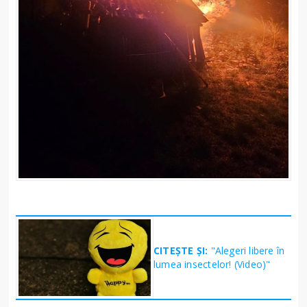
CITEȘTE ȘI:
"Alegeri libere în
lumea insectelor! (Video)"