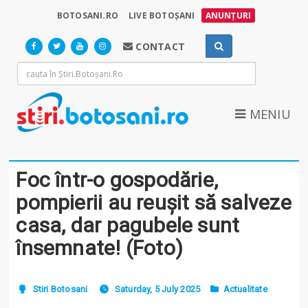
BOTOSANI.RO
LIVE BOTOȘANI
ANUNȚURI
CONTACT
MENIU
Foc într-o gospodărie,
pompierii au reușit să salveze
casa, dar pagubele sunt
însemnate! (Foto)
Stiri Botosani
Saturday, 5 July 2025
Actualitate