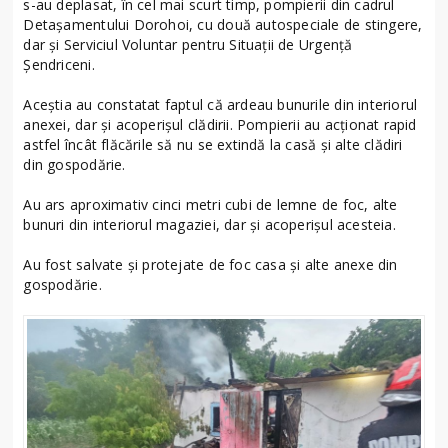
s-au deplasat, în cel mai scurt timp, pompierii din cadrul
Detașamentului Dorohoi, cu două autospeciale de stingere,
dar și Serviciul Voluntar pentru Situații de Urgență
Șendriceni.
Aceștia au constatat faptul că ardeau bunurile din interiorul
anexei, dar și acoperișul clădirii. Pompierii au acționat rapid
astfel încât flăcările să nu se extindă la casă și alte clădiri
din gospodărie.
Au ars aproximativ cinci metri cubi de lemne de foc, alte
bunuri din interiorul magaziei, dar și acoperișul acesteia.
Au fost salvate și protejate de foc casa și alte anexe din
gospodărie.