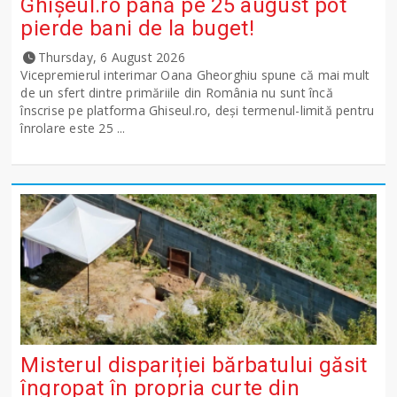
Ghişeul.ro până pe 25 august pot
pierde bani de la buget!
Thursday, 6 August 2026
Vicepremierul interimar Oana Gheorghiu spune că mai mult
de un sfert dintre primăriile din România nu sunt încă
înscrise pe platforma Ghiseul.ro, deși termenul-limită pentru
înrolare este 25 ...
Misterul dispariției bărbatului găsit
îngropat în propria curte din