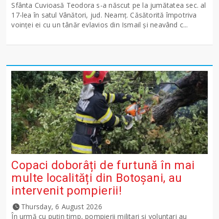
Sfânta Cuvioasă Teodora s-a născut pe la jumătatea sec. al
17-lea în satul Vânători, jud. Neamţ. Căsătorită împotriva
voinţei ei cu un tânăr evlavios din Ismail şi neavând c...
Copaci doborâți de furtună în mai
multe localități din Botoșani, au
intervenit pompierii!
Thursday, 6 August 2026
În urmă cu puțin timp, pompierii militari și voluntari au