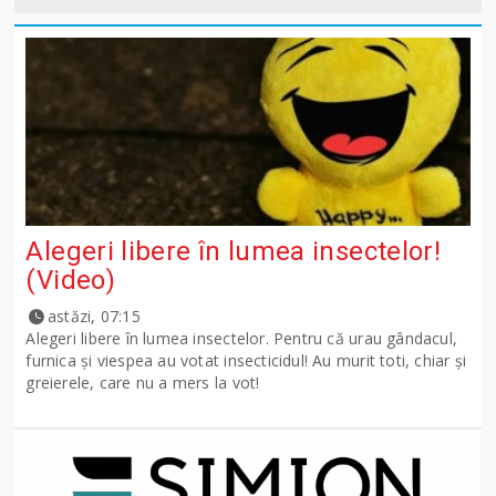
Alegeri libere în lumea insectelor!
(Video)
astăzi, 07:15
Alegeri libere în lumea insectelor. Pentru că urau gândacul,
furnica și viespea au votat insecticidul! Au murit toti, chiar și
greierele, care nu a mers la vot!