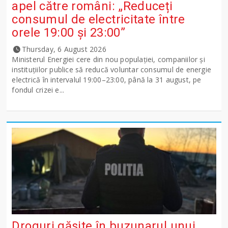
apel către români: „Reduceți
consumul de electricitate între
orele 19:00 și 23:00”
Thursday, 6 August 2026
Ministerul Energiei cere din nou populației, companiilor și
instituțiilor publice să reducă voluntar consumul de energie
electrică în intervalul 19:00–23:00, până la 31 august, pe
fondul crizei e...
Droguri găsite în buzunarul unui