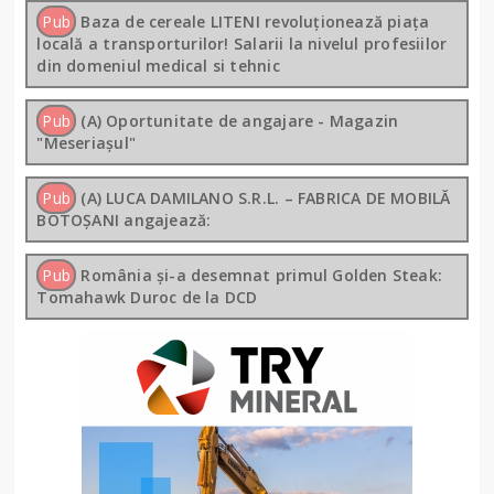
Pub
Baza de cereale LITENI revoluționează piața
locală a transporturilor! Salarii la nivelul profesiilor
din domeniul medical si tehnic
Pub
(A) Oportunitate de angajare - Magazin
"Meseriașul"
Pub
(A) LUCA DAMILANO S.R.L. – FABRICA DE MOBILĂ
BOTOȘANI angajează:
Pub
România și-a desemnat primul Golden Steak:
Tomahawk Duroc de la DCD