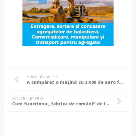
Articolul anterior
A cumpărat o mașină cu 3.000 de euro fără să știe că era căutată pentru confiscare, șofer oprit în Vama Racovăț!
Articolul următor
Cum funcționa „fabrica de români” de la Săveni și cum era împărțită șpaga. Populația orașului s-a dublat peste noapte, dar doar în acte!