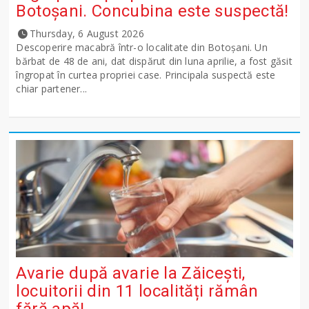
Botoșani. Concubina este suspectă!
Thursday, 6 August 2026
Descoperire macabră într-o localitate din Botoșani. Un
bărbat de 48 de ani, dat dispărut din luna aprilie, a fost găsit
îngropat în curtea propriei case. Principala suspectă este
chiar partener...
Avarie după avarie la Zăicești,
locuitorii din 11 localități rămân
fără apă!