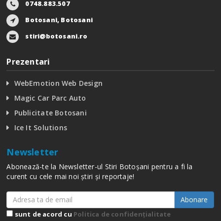
0748.883.507
Botosani, Botosani
stiri@botosani.ro
Prezentari
WebEmotion Web Design
Magic Car Parc Auto
Publicitate Botosani
Ice It Solutions
Newsletter
Abonează-te la Newsletter-ul Stiri Botoșani pentru a fi la
curent cu cele mai noi știri și reportaje!
Abonare
sunt de acord cu
Politica de confidențialitate