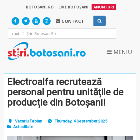
BOTOSANI.RO
LIVE BOTOȘANI
ANUNȚURI
CONTACT
MENIU
Electroalfa recrutează
personal pentru unitățile de
producție din Botoșani!
Vacariu Fabian
Thursday, 4 September 2025
Actualitate