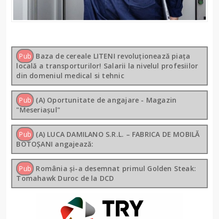
Pub
Baza de cereale LITENI revoluționează piața
locală a transporturilor! Salarii la nivelul profesiilor
din domeniul medical si tehnic
Pub
(A) Oportunitate de angajare - Magazin
"Meseriașul"
Pub
(A) LUCA DAMILANO S.R.L. – FABRICA DE MOBILĂ
BOTOȘANI angajează:
Pub
România și-a desemnat primul Golden Steak:
Tomahawk Duroc de la DCD