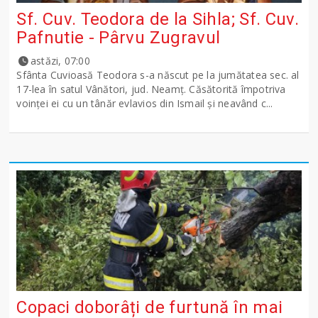
Sf. Cuv. Teodora de la Sihla; Sf. Cuv.
Pafnutie - Pârvu Zugravul
astăzi, 07:00
Sfânta Cuvioasă Teodora s-a născut pe la jumătatea sec. al
17-lea în satul Vânători, jud. Neamţ. Căsătorită împotriva
voinţei ei cu un tânăr evlavios din Ismail şi neavând c...
Copaci doborâți de furtună în mai