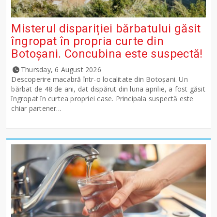
Misterul dispariției bărbatului găsit
îngropat în propria curte din
Botoșani. Concubina este suspectă!
Thursday, 6 August 2026
Descoperire macabră într-o localitate din Botoșani. Un
bărbat de 48 de ani, dat dispărut din luna aprilie, a fost găsit
îngropat în curtea propriei case. Principala suspectă este
chiar partener...