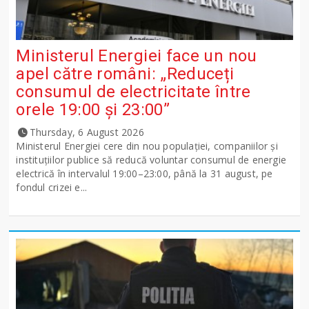
Ministerul Energiei face un nou
apel către români: „Reduceți
consumul de electricitate între
orele 19:00 și 23:00”
Thursday, 6 August 2026
Ministerul Energiei cere din nou populației, companiilor și
instituțiilor publice să reducă voluntar consumul de energie
electrică în intervalul 19:00–23:00, până la 31 august, pe
fondul crizei e...