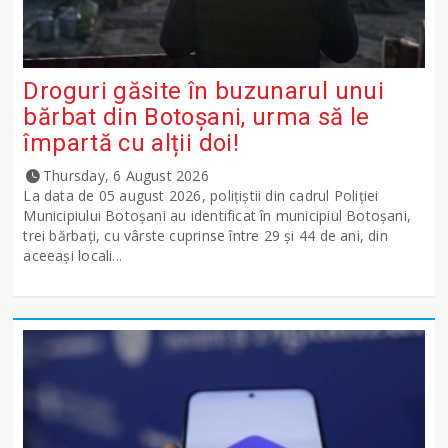
Droguri găsite în buzunarul unui
bărbat din Botoșani, urma să le
împartă cu alții doi!
Thursday, 6 August 2026
La data de 05 august 2026, polițiștii din cadrul Poliției
Municipiului Botoșani au identificat în municipiul Botoșani,
trei bărbați, cu vârste cuprinse între 29 și 44 de ani, din
aceeași locali...