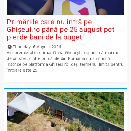
Primăriile care nu intră pe
Ghişeul.ro până pe 25 august pot
pierde bani de la buget!
Thursday, 6 August 2026
Vicepremierul interimar Oana Gheorghiu spune că mai mult
de un sfert dintre primăriile din România nu sunt încă
înscrise pe platforma Ghiseul.ro, deși termenul-limită pentru
înrolare este 25 ...