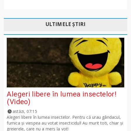
ULTIMELE ȘTIRI
Alegeri libere în lumea insectelor!
(Video)
astăzi, 07:15
Alegeri libere în lumea insectelor. Pentru că urau gândacul,
furnica și viespea au votat insecticidul! Au murit toti, chiar și
greierele, care nu a mers la vot!