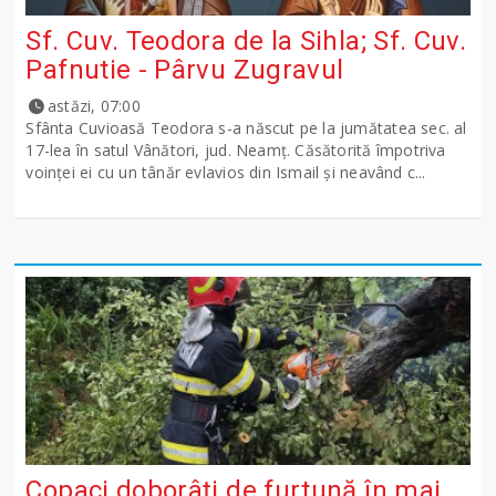
Sf. Cuv. Teodora de la Sihla; Sf. Cuv.
Pafnutie - Pârvu Zugravul
astăzi, 07:00
Sfânta Cuvioasă Teodora s-a născut pe la jumătatea sec. al
17-lea în satul Vânători, jud. Neamţ. Căsătorită împotriva
voinţei ei cu un tânăr evlavios din Ismail şi neavând c...
Copaci doborâți de furtună în mai