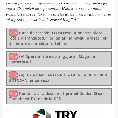
cineva pe inimă. Copleșit de îngrijorare din cauza absenței
sau a distanțării unei persoane. Mintea ta este continuu
ocupată cu prezentarea mesajului de duminica viitoare - cum
să îl predici, ce să înveți, cum să îl aplici?”.
Pub
Baza de cereale LITENI revoluționează piața
locală a transporturilor! Salarii la nivelul profesiilor
din domeniul medical si tehnic
Pub
(A) Oportunitate de angajare - Magazin
"Meseriașul"
Pub
(A) LUCA DAMILANO S.R.L. – FABRICA DE MOBILĂ
BOTOȘANI angajează:
Pub
România și-a desemnat primul Golden Steak:
Tomahawk Duroc de la DCD