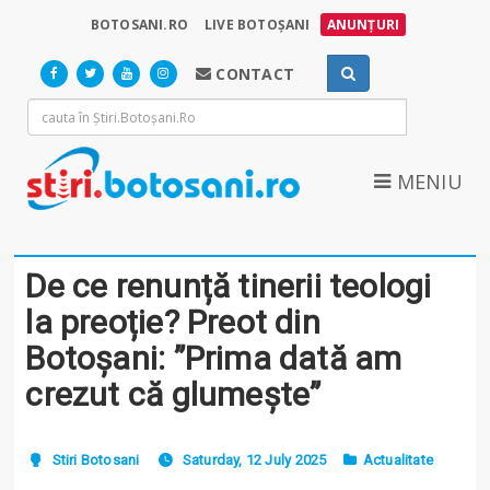
BOTOSANI.RO
LIVE BOTOȘANI
ANUNȚURI
CONTACT
MENIU
De ce renunță tinerii teologi
la preoție? Preot din
Botoșani: ”Prima dată am
crezut că glumește”
Stiri Botosani
Saturday, 12 July 2025
Actualitate