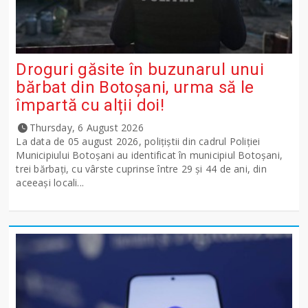
Droguri găsite în buzunarul unui
bărbat din Botoșani, urma să le
împartă cu alții doi!
Thursday, 6 August 2026
La data de 05 august 2026, polițiștii din cadrul Poliției
Municipiului Botoșani au identificat în municipiul Botoșani,
trei bărbați, cu vârste cuprinse între 29 și 44 de ani, din
aceeași locali...