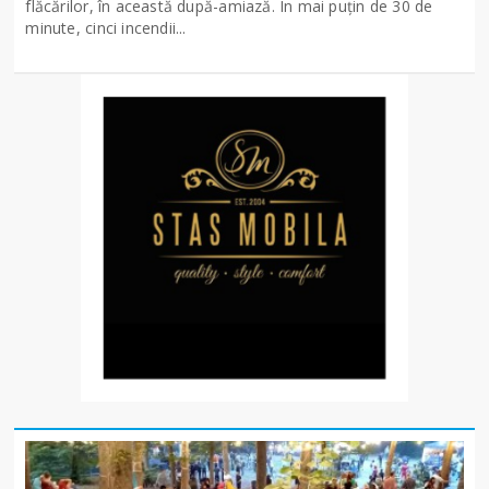
flăcărilor, în această după-amiază. În mai puțin de 30 de
minute, cinci incendii...