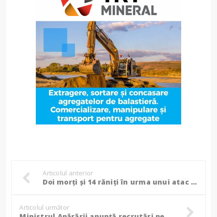
Articolul anterior
Doi morți și 14 răniți în urma unui atac rusesc cu drone și rachete asupra orașului Cernăuți! (Foto)
Articolul următor
Ministrul Apărării anunță recrutări pe bandă rulantă: „E nevoie de mai multă lume!”. Ce spune despre armata obligatorie