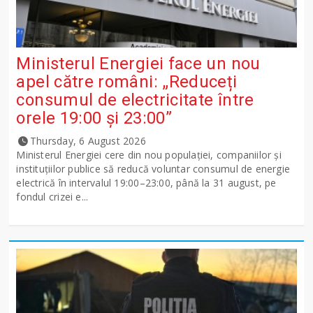
Ministerul Energiei face un nou
apel către români: „Reduceți
consumul de electricitate între
orele 19:00 și 23:00”
Thursday, 6 August 2026
Ministerul Energiei cere din nou populației, companiilor și
instituțiilor publice să reducă voluntar consumul de energie
electrică în intervalul 19:00–23:00, până la 31 august, pe
fondul crizei e...