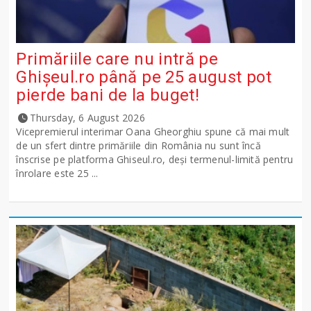
Primăriile care nu intră pe
Ghişeul.ro până pe 25 august pot
pierde bani de la buget!
Thursday, 6 August 2026
Vicepremierul interimar Oana Gheorghiu spune că mai mult
de un sfert dintre primăriile din România nu sunt încă
înscrise pe platforma Ghiseul.ro, deși termenul-limită pentru
înrolare este 25 ...