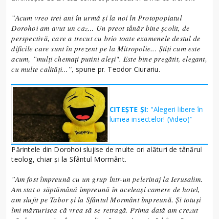
”Acum vreo trei ani în urmă și la noi în Protopopiatul
Dorohoi am avut un caz... Un preot tânăr bine școlit, de
perspectivă, care a trecut cu brio toate examenele destul de
dificile care sunt în prezent pe la Mitropolie... Știți cum este
acum, ”mulți chemați putini aleși". Este bine pregătit, elegant,
cu multe calități...”,
spune pr. Teodor Ciurariu.
CITEȘTE ȘI:
"Alegeri libere în
lumea insectelor! (Video)"
Părintele din Dorohoi slujise de multe ori alături de tânărul
teolog, chiar și la Sfântul Mormânt.
”Am fost împreună cu un grup într-un pelerinaj la Ierusalim.
Am stat o săptămână împreună în aceleași camere de hotel,
am slujit pe Tabor și la Sfântul Mormânt împreună. Și totuși
îmi mărturisea că vrea să se retragă. Prima dată am crezut