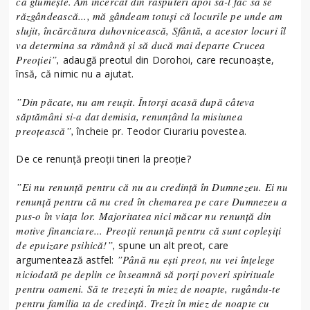
că glumește. Am încercat din răsputeri apoi să-l fac să se
răzgândească..., mă gândeam totuși că locurile pe unde am
slujit, încărcătura duhovnicească, Sfântă, a acestor locuri îl
va determina sa rămână și să ducă mai departe Crucea
Preoției”,
adaugă preotul din Dorohoi, care recunoaște,
însă, că nimic nu a ajutat.
”Din păcate, nu am reușit. Întorși acasă după câteva
săptămâni si-a dat demisia, renunțând la misiunea
preoțească”,
încheie pr. Teodor Ciurariu povestea.
De ce renunță preoții tineri la preoție?
”Ei nu renunță pentru că nu au credință în Dumnezeu. Ei nu
renunță pentru că nu cred în chemarea pe care Dumnezeu a
pus-o în viața lor. Majoritatea nici măcar nu renunță din
motive financiare... Preoții renunță pentru că sunt copleșiți
de epuizare psihică!”,
spune un alt preot, care
”Până nu ești preot, nu vei înțelege
argumentează astfel:
niciodată pe deplin ce înseamnă să porți poveri spirituale
pentru oameni. Să te trezești în miez de noapte, rugându-te
pentru familia ta de credință. Trezit în miez de noapte cu