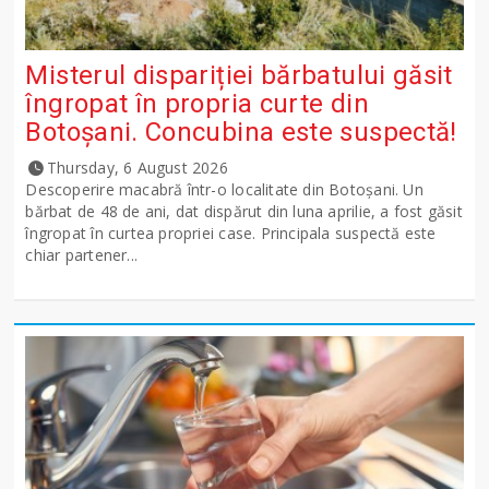
Misterul dispariției bărbatului găsit
îngropat în propria curte din
Botoșani. Concubina este suspectă!
Thursday, 6 August 2026
Descoperire macabră într-o localitate din Botoșani. Un
bărbat de 48 de ani, dat dispărut din luna aprilie, a fost găsit
îngropat în curtea propriei case. Principala suspectă este
chiar partener...