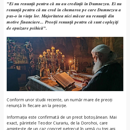
”Ei nu renunță pentru că nu au credință în Dumnezeu. Ei nu
renunță pentru că nu cred în chemarea pe care Dumnezeu a
pus-o în viața lor. Majoritatea nici măcar nu renunță din
motive financiare... Preoții renunță pentru că sunt copleșiți
de epuizare psihică”.
Conform unor studii recente, un număr mare de preoți
renunță în fiecare an la preoție.
Informația este confirmată de un preot botoșănean. Mai
exact, părintele Teodor Ciurariu, de la Dorohoi, care
amintește de un caz concret petrecut în urmă cu trei ani.