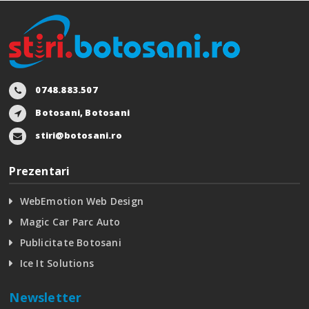
0748.883.507
Botosani, Botosani
stiri@botosani.ro
Prezentari
WebEmotion Web Design
Magic Car Parc Auto
Publicitate Botosani
Ice It Solutions
Newsletter