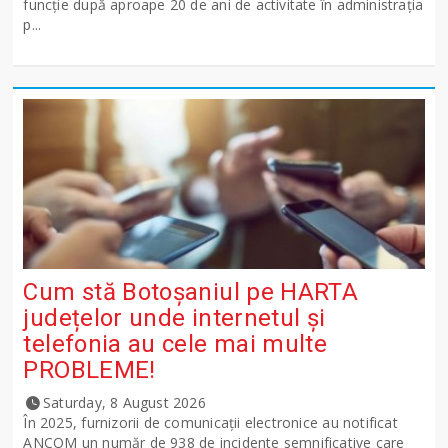
funcție după aproape 20 de ani de activitate în administrația
p...
Cum stă Botoșaniul pe HARTA
județelor unde internetul și
telefonia au cele mai multe
PROBLEME!
Saturday, 8 August 2026
În 2025, furnizorii de comunicații electronice au notificat
ANCOM un număr de 938 de incidente semnificative care