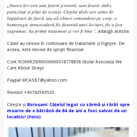
Starea lor este una foarte proastă, sunt foarte slabi,
„
parazitați și plini de scaieți. Cățelul târât are urme de
înțepături de furcă sau alt obiect contondent pe corp, o
hemoragie intraoculară fie datorită unei lovituri, fie a fost
sugrumat. Au primit tratament și vor fi bine”,
adaugă aceștia.
Cățeii au nevoie în continuare de tratament și îngrijire. De
aceea, este nevoie de sprijin financiar.
Cont RO69RZBR0000060018778836 titular Asociația We
Care About Strays
Paypal WCASBT@yahoo.com
Revolut +40742569535.
Citește și
Botoșani: Cățelul legat cu sârmă și târât spre
moarte de o bătrână de 84 de ani a fost salvat de un
localnic! (Foto)