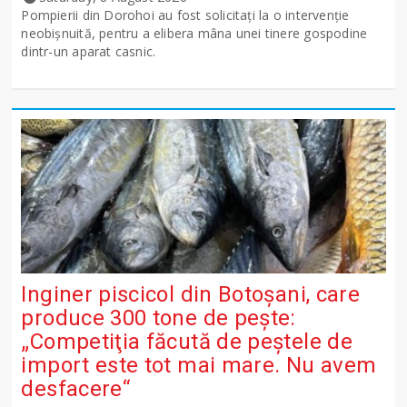
Pompierii din Dorohoi au fost solicitați la o intervenție
neobișnuită, pentru a elibera mâna unei tinere gospodine
dintr-un aparat casnic.
Inginer piscicol din Botoşani, care
produce 300 tone de peşte:
„Competiţia făcută de peştele de
import este tot mai mare. Nu avem
desfacere“