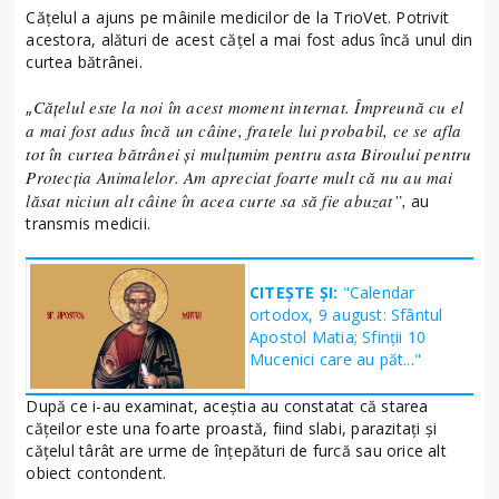
Cățelul a ajuns pe mâinile medicilor de la TrioVet. Potrivit
acestora, alături de acest cățel a mai fost adus încă unul din
curtea bătrânei.
Cățelul este la noi în acest moment internat. Împreună cu el
„
a mai fost adus încă un câine, fratele lui probabil, ce se afla
tot în curtea bătrânei și mulțumim pentru asta Biroului pentru
Protecția Animalelor. Am apreciat foarte mult că nu au mai
lăsat niciun alt câine în acea curte sa să fie abuzat”,
au
transmis medicii.
CITEȘTE ȘI:
"Calendar
ortodox, 9 august: Sfântul
Apostol Matia; Sfinţii 10
Mucenici care au păt..."
După ce i-au examinat, aceștia au constatat că starea
cățeilor este una foarte proastă, fiind slabi, parazitați și
cățelul târât are urme de înțepături de furcă sau orice alt
obiect contondent.