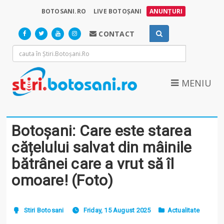
BOTOSANI.RO
LIVE BOTOȘANI
ANUNȚURI
CONTACT
MENIU
Botoșani: Care este starea
cățelului salvat din mâinile
bătrânei care a vrut să îl
omoare! (Foto)
Stiri Botosani
Friday, 15 August 2025
Actualitate