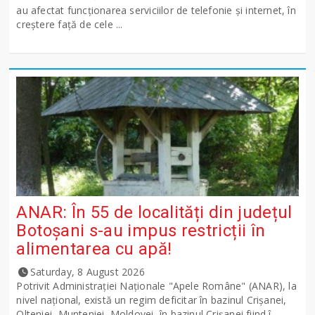
au afectat funcționarea serviciilor de telefonie și internet, în
creștere față de cele ...
ANAR: În 55 de localități din județul
Botoșani s-au impus restricții în
alimentarea cu apă!
Saturday, 8 August 2026
Potrivit Administraţiei Naţionale "Apele Române" (ANAR), la
nivel naţional, există un regim deficitar în bazinul Crişanei,
Olteniei, Munteniei, Moldovei, în bazinul Crişanei fiind î...