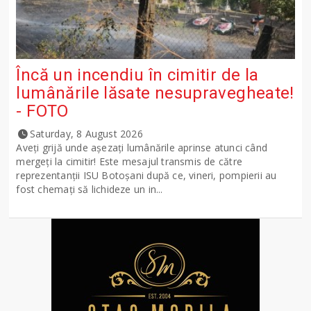
Încă un incendiu în cimitir de la
lumânările lăsate nesupravegheate!
- FOTO
Saturday, 8 August 2026
Aveți grijă unde așezați lumânările aprinse atunci când
mergeți la cimitir! Este mesajul transmis de către
reprezentanții ISU Botoșani după ce, vineri, pompierii au
fost chemați să lichideze un in...