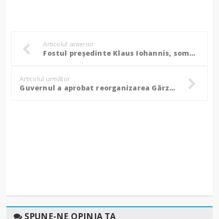
Articolul anterior
Fostul președinte Klaus Iohannis, somat de ANAF să returneze aproape un milion de euro!
Articolul următor
Guvernul a aprobat reorganizarea Gărzii Naționale de Mediu!
SPUNE-NE OPINIA TA