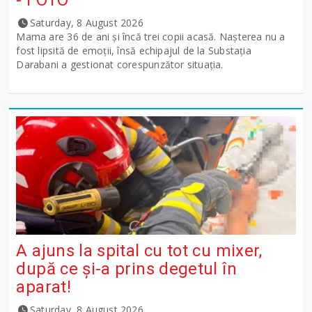
- FOTO
Saturday, 8 August 2026
Mama are 36 de ani și încă trei copii acasă. Nașterea nu a
fost lipsită de emoții, însă echipajul de la Substația
Darabani a gestionat corespunzător situația.
A ajuns la spital cu tot cu mixer,
după ce și-a prins degetul în
aparat!
Saturday, 8 August 2026