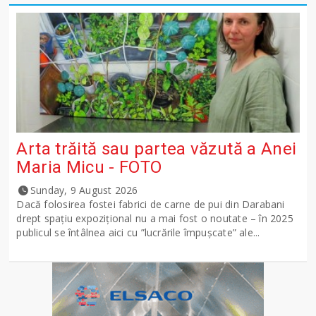
Arta trăită sau partea văzută a Anei
Maria Micu - FOTO
Sunday, 9 August 2026
Dacă folosirea fostei fabrici de carne de pui din Darabani
drept spațiu expozițional nu a mai fost o noutate – în 2025
publicul se întâlnea aici cu ”lucrările împușcate” ale...