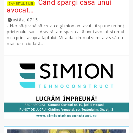
Când spargi casa unui
ZAMBETUL ZILEI
avocat…
astăzi, 07:15
- N-o să-ţi vină să crezi ce ghinion am avut!, îi spune un hoţ
prietenului sau... Aseară, am spart casă unui avocat şi omul
m-a prins asupra faptului. Mi-a dat drumul şi mi-a zis să nu
mai fur niciodată...