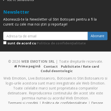
Newsletter
Abonează-te la Newsletter-ul Stiri Botoșani pentru a fi la
curent cu cele mai noi știri și reportaje!
Abonare
sunt de acord cu
Politica de confidențialitate
© 2026
WEB EMOTION SRL
| Toate drepturile rezervate.
Prima pagină
Contact
Publicitate / Rate card
Codul deontologic
Web Emotion, Live.Botosani.ro, Botosani.ro Stiri.Botosani.ro si
logo-urile acestora sunt marci inregistrate ale Web Emotion.
Toate celelalte marci sunt proprietatea companiilor
detinatoare. Reproducerea continutului din acest site este
permisa numai cu acordul Web Emotion.
Termeni și condiții
|
Politica de confidențialitate
|
Despre
Cookie-uri
|
Setări cookie-uri