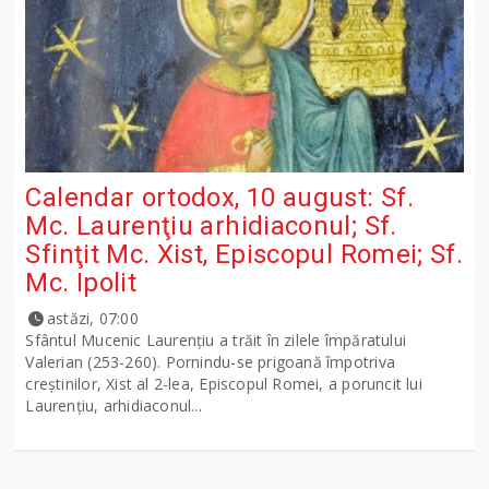
Calendar ortodox, 10 august: Sf.
Mc. Laurenţiu arhidiaconul; Sf.
Sfinţit Mc. Xist, Episcopul Romei; Sf.
Mc. Ipolit
astăzi, 07:00
Sfântul Mucenic Laurenţiu a trăit în zilele împăratului
Valerian (253-260). Pornindu-se prigoană împotriva
creştinilor, Xist al 2-lea, Episcopul Romei, a poruncit lui
Laurenţiu, arhidiaconul...