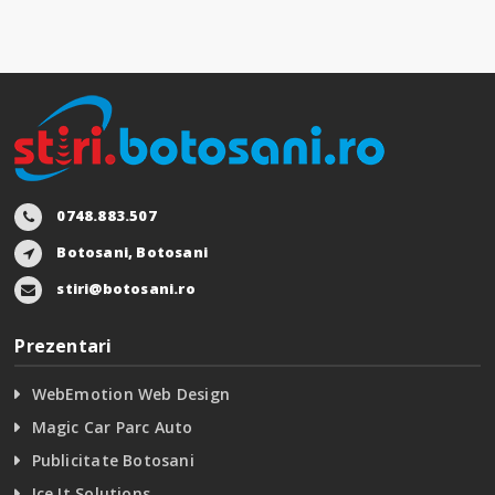
0748.883.507
Botosani, Botosani
stiri@botosani.ro
Prezentari
WebEmotion Web Design
Magic Car Parc Auto
Publicitate Botosani
Ice It Solutions