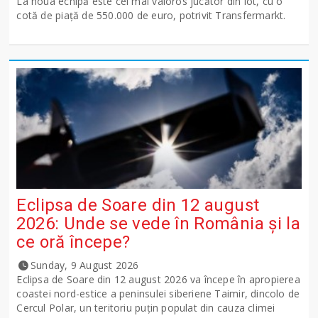
La noua echipă este cel mai valoros jucător din lot, cu o
cotă de piață de 550.000 de euro, potrivit Transfermarkt.
Eclipsa de Soare din 12 august
2026: Unde se vede în România și la
ce oră începe?
Sunday, 9 August 2026
Eclipsa de Soare din 12 august 2026 va începe în apropierea
coastei nord-estice a peninsulei siberiene Taimir, dincolo de
Cercul Polar, un teritoriu puțin populat din cauza climei