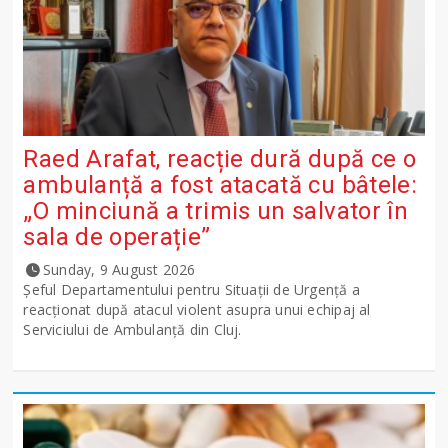
Raed Arafat, reacție dură după ce o
ambulanță a fost atacată cu bâtele:
„O minciună a trimis un salvator în
sala de operație”
Sunday, 9 August 2026
Șeful Departamentului pentru Situații de Urgență a
reacționat după atacul violent asupra unui echipaj al
Serviciului de Ambulanță din Cluj.