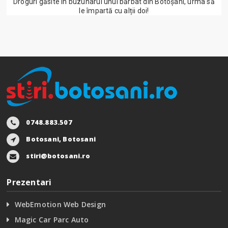
Droguri găsite în buzunarul unui bărbat din Botoșani, urma să
le împartă cu alții doi!
0748.883.507
Botosani, Botosani
stiri@botosani.ro
Prezentari
WebEmotion Web Design
Magic Car Parc Auto