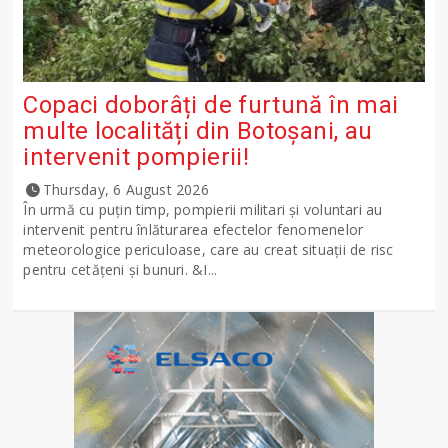
Copaci doborâți de furtună în mai
multe localități din Botoșani, au
intervenit pompierii!
Thursday, 6 August 2026
În urmă cu puțin timp, pompierii militari și voluntari au
intervenit pentru înlăturarea efectelor fenomenelor
meteorologice periculoase, care au creat situații de risc
pentru cetățeni și bunuri. &I...