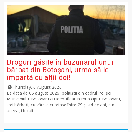
Droguri găsite în buzunarul unui
bărbat din Botoșani, urma să le
împartă cu alții doi!
Thursday, 6 August 2026
La data de 05 august 2026, polițiștii din cadrul Poliției
Municipiului Botoșani au identificat în municipiul Botoșani,
trei bărbați, cu vârste cuprinse între 29 și 44 de ani, din
aceeași locali...