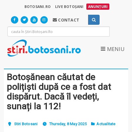
BOTOSANI.RO
LIVE BOTOȘANI
ANUNȚURI
CONTACT
MENIU
Botoșănean căutat de
polițiști după ce a fost dat
dispărut. Dacă îl vedeți,
sunați la 112!
Stiri Botosani
Thursday, 8 May 2025
Actualitate