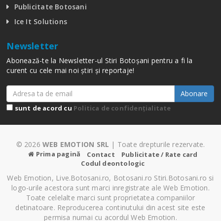
Publicitate Botosani
Ice It Solutions
Newsletter
Abonează-te la Newsletter-ul Stiri Botoșani pentru a fi la
curent cu cele mai noi știri și reportaje!
Abonare
sunt de acord cu
Politica de confidențialitate
© 2026
WEB EMOTION SRL
| Toate drepturile rezervate.
Prima pagină
Contact
Publicitate / Rate card
Codul deontologic
Web Emotion, Live.Botosani.ro, Botosani.ro Stiri.Botosani.ro si
logo-urile acestora sunt marci inregistrate ale Web Emotion.
Toate celelalte marci sunt proprietatea companiilor
detinatoare. Reproducerea continutului din acest site este
permisa numai cu acordul Web Emotion.