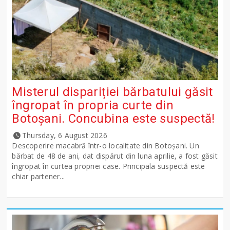
Misterul dispariției bărbatului găsit
îngropat în propria curte din
Botoșani. Concubina este suspectă!
Thursday, 6 August 2026
Descoperire macabră într-o localitate din Botoșani. Un
bărbat de 48 de ani, dat dispărut din luna aprilie, a fost găsit
îngropat în curtea propriei case. Principala suspectă este
chiar partener...