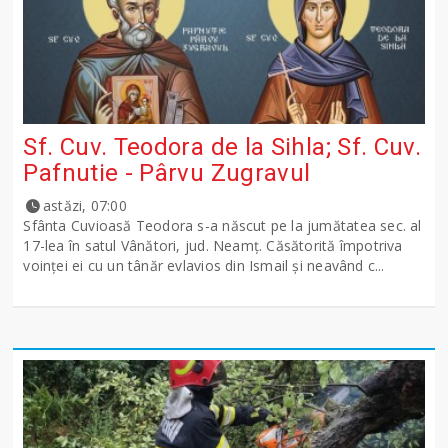
Sf. Cuv. Teodora de la Sihla; Sf. Cuv.
Pafnutie - Pârvu Zugravul
astăzi, 07:00
Sfânta Cuvioasă Teodora s-a născut pe la jumătatea sec. al
17-lea în satul Vânători, jud. Neamţ. Căsătorită împotriva
voinţei ei cu un tânăr evlavios din Ismail şi neavând c...