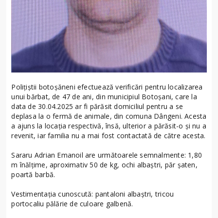
Polițiștii botoșăneni efectuează verificări pentru localizarea
unui bărbat, de 47 de ani, din municipiul Botoșani, care la
data de 30.04.2025 ar fi părăsit domiciliul pentru a se
deplasa la o fermă de animale, din comuna Dângeni. Acesta
a ajuns la locația respectivă, însă, ulterior a părăsit-o și nu a
revenit, iar familia nu a mai fost contactată de către acesta.
Sararu Adrian Emanoil are următoarele semnalmente: 1,80
m înălțime, aproximativ 50 de kg, ochi albaștri, păr șaten,
poartă barbă.
Vestimentația cunoscută: pantaloni albaștri, tricou
portocaliu pălărie de culoare galbenă.