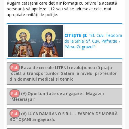
Rugăm cetățenii care dețin informații cu privire la această
persoană să apeleze 112 sau să se adreseze celei mai
apropiate unități de poliție.
CITEȘTE ȘI:
"Sf. Cuv. Teodora
de la Sihla; Sf. Cuv. Pafnutie -
Pârvu Zugravul"
Pub
Baza de cereale LITENI revoluționează piața
locală a transporturilor! Salarii la nivelul profesiilor
din domeniul medical si tehnic
Pub
(A) Oportunitate de angajare - Magazin
"Meseriașul"
Pub
(A) LUCA DAMILANO S.R.L. – FABRICA DE MOBILĂ
BOTOȘANI angajează: