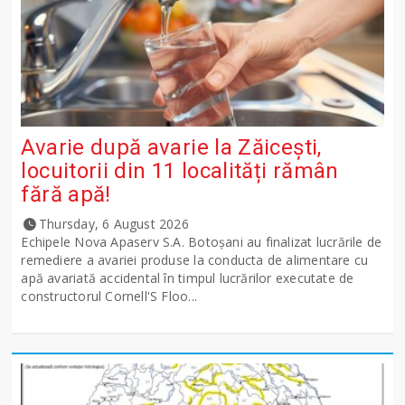
Avarie după avarie la Zăicești,
locuitorii din 11 localități rămân
fără apă!
Thursday, 6 August 2026
Echipele Nova Apaserv S.A. Botoșani au finalizat lucrările de
remediere a avariei produse la conducta de alimentare cu
apă avariată accidental în timpul lucrărilor executate de
constructorul Cornell'S Floo...