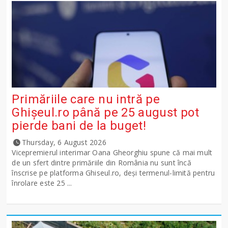
Primăriile care nu intră pe
Ghişeul.ro până pe 25 august pot
pierde bani de la buget!
Thursday, 6 August 2026
Vicepremierul interimar Oana Gheorghiu spune că mai mult
de un sfert dintre primăriile din România nu sunt încă
înscrise pe platforma Ghiseul.ro, deși termenul-limită pentru
înrolare este 25 ...