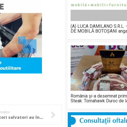
(A) LUCA DAMILANO S.R.L.
DE MOBILĂ BOTOȘANI anga
România și-a desemnat prim
Steak: Tomahawk Duroc de 
următor
Zece viitori salvatori au început stagiul de practică la ISU Botoșani!