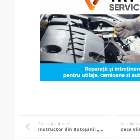
Articolul anterior
Articolul 
Instructor din Botoșani: „De frică să nu ne amendeze Poliția!” Siguranță pe patru roți, alături de cei mai dragi pasageri! (Foto, Video)