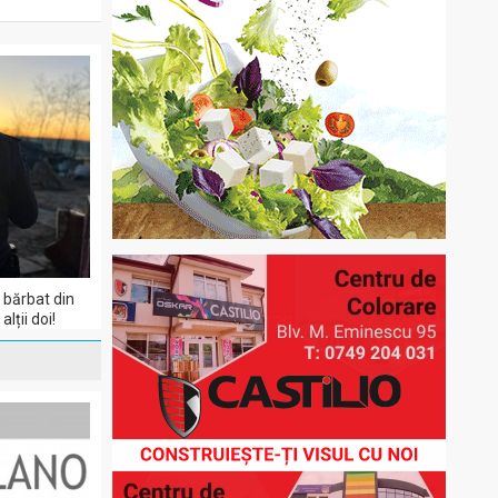
 bărbat din
lții doi!