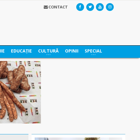
CONTACT
IE
EDUCAȚIE
CULTURĂ
OPINII
SPECIAL