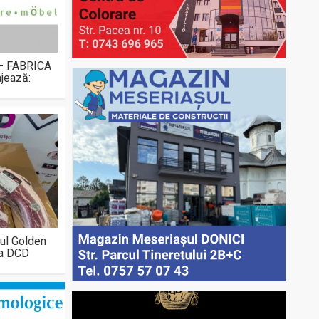
 – FABRICA
jează:
ul Golden
la DCD