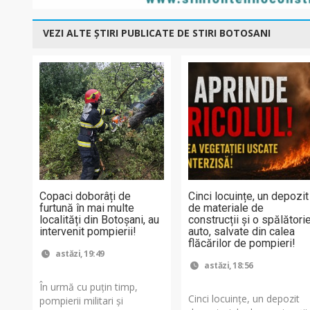
VEZI ALTE ȘTIRI PUBLICATE DE STIRI BOTOSANI
Copaci doborâți de
Cinci locuințe, un depozit
furtună în mai multe
de materiale de
localități din Botoșani, au
construcții și o spălători
intervenit pompierii!
auto, salvate din calea
flăcărilor de pompieri!
astăzi, 19:49
astăzi, 18:56
În urmă cu puțin timp,
Cinci locuințe, un depozit
pompierii militari și