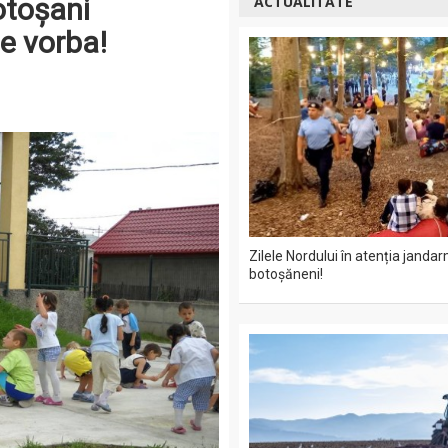
otoșani
ACTUALITATE
e vorba!
Zilele Nordului în atenția jandar
botoșăneni!