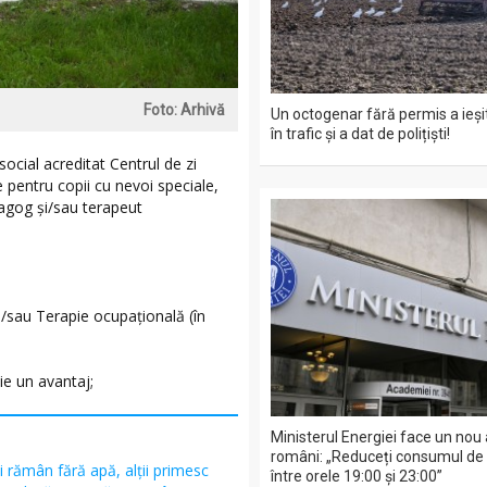
Foto: Arhivă
Un octogenar fără permis a ieșit
în trafic și a dat de polițiști!
social acreditat Centrul de zi
re pentru copii cu nevoi speciale,
agog și/sau terapeut
i/sau Terapie ocupațională (în
ie un avantaj;
Ministerul Energiei face un nou 
români: „Reduceți consumul de e
i rămân fără apă, alții primesc
între orele 19:00 și 23:00”