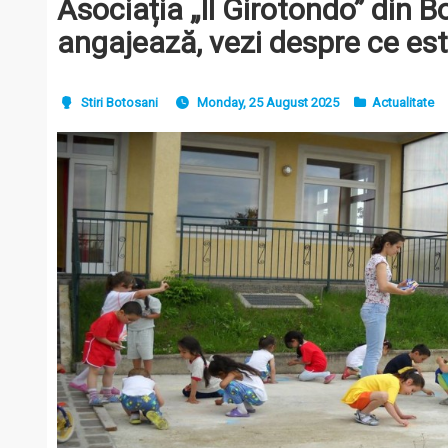
Asociația „Il Girotondo” din B
angajează, vezi despre ce est
Stiri Botosani
Monday, 25 August 2025
Actualitate