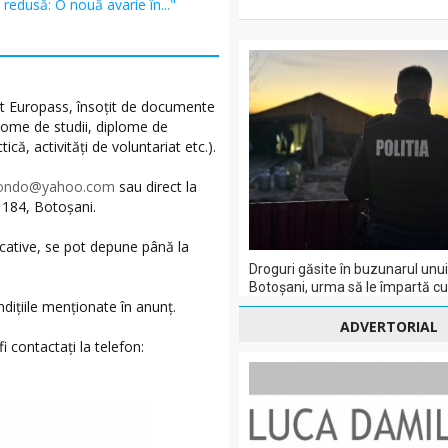
redusă: O nouă avarie în..."
t Europass, însoțit de documente
iplome de studii, diplome de
ă, activități de voluntariat etc.).
otondo@yahoo.com
sau direct la
. 184, Botoșani.
icative, se pot depune până la
Droguri găsite în buzunarul unui
Botoșani, urma să le împartă cu a
ndițiile menționate în anunț.
ADVERTORIAL
i contactați la telefon: