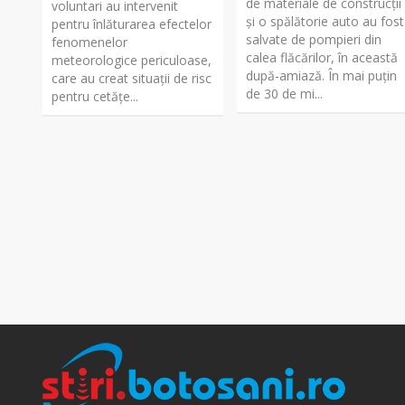
de materiale de construcții
voluntari au intervenit
și o spălătorie auto au fost
pentru înlăturarea efectelor
salvate de pompieri din
fenomenelor
calea flăcărilor, în această
meteorologice periculoase,
după-amiază. În mai puțin
care au creat situații de risc
de 30 de mi...
pentru cetățe...