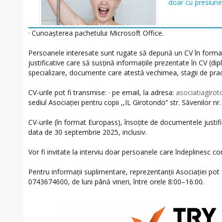
doar cu presiune 
· Cunoașterea pachetului Microsoft Office.
Persoanele interesate sunt rugate să depună un CV în forma
justificative care să susțină informațiile prezentate în CV (d
specializare, documente care atestă vechimea, stagii de practic
CV-urile pot fi transmise: · pe email, la adresa:
asociatiagir
sediul Asociației pentru copii ,,IL Girotondo” str. Săvenilor nr
CV-urile (în format Europass), însoțite de documentele justif
data de 30 septembrie 2025, inclusiv.
Vor fi invitate la interviu doar persoanele care îndeplinesc co
Pentru informații suplimentare, reprezentanții Asociației pot f
0743674600, de luni până vineri, între orele 8:00–16:00.