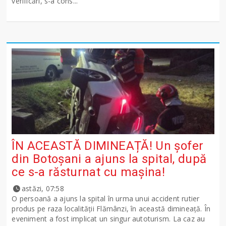
verificări, s-a cons...
ÎN ACEASTĂ DIMINEAȚĂ! Un șofer
din Botoșani a ajuns la spital, după
ce s-a răsturnat cu mașina!
astăzi, 07:58
O persoană a ajuns la spital în urma unui accident rutier
produs pe raza localității Flămânzi, în această dimineață. În
eveniment a fost implicat un singur autoturism. La caz au