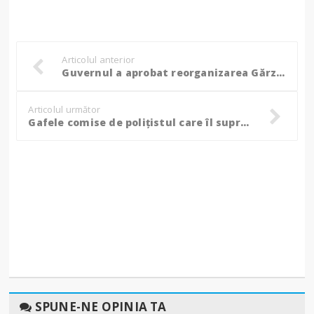
Articolul anterior
Guvernul a aprobat reorganizarea Gărzii Naționale de Mediu!
Articolul următor
Gafele comise de polițistul care îl supraveghea pe deținutul evadat din Botoșani!
SPUNE-NE OPINIA TA