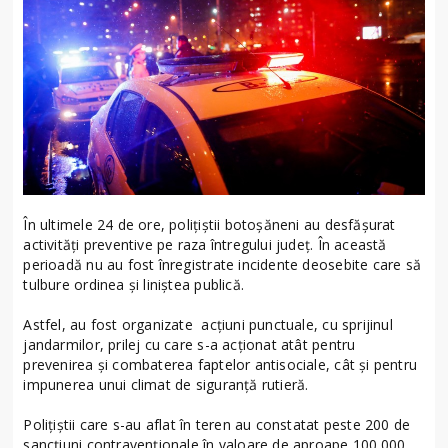
În ultimele 24 de ore, polițiștii botoșăneni au desfășurat
activități preventive pe raza întregului județ. În această
perioadă nu au fost înregistrate incidente deosebite care să
tulbure ordinea și liniștea publică.
Astfel, au fost organizate acțiuni punctuale, cu sprijinul
jandarmilor, prilej cu care s-a acționat atât pentru
prevenirea și combaterea faptelor antisociale, cât și pentru
impunerea unui climat de siguranță rutieră.
Polițiștii care s-au aflat în teren au constatat peste 200 de
sancțiuni contravenționale în valoare de aproape 100.000