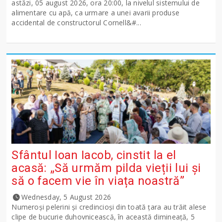
astăzi, 05 august 2026, ora 20:00, la nivelul sistemului de
alimentare cu apă, ca urmare a unei avarii produse
accidental de constructorul Cornell&#...
Sfântul Ioan Iacob, cinstit la el
acasă: „Să urmăm pilda vieții lui și
să o facem vie în viața noastră”
Wednesday, 5 August 2026
Numeroși pelerini și credincioși din toată țara au trăit alese
clipe de bucurie duhovnicească, în această dimineață, 5