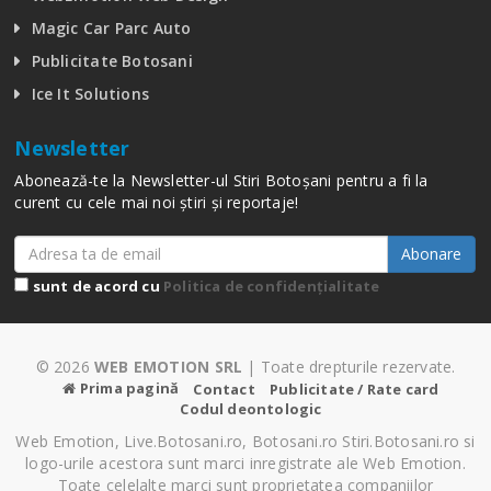
Magic Car Parc Auto
Publicitate Botosani
Ice It Solutions
Newsletter
Abonează-te la Newsletter-ul Stiri Botoșani pentru a fi la
curent cu cele mai noi știri și reportaje!
Abonare
sunt de acord cu
Politica de confidențialitate
© 2026
WEB EMOTION SRL
| Toate drepturile rezervate.
Prima pagină
Contact
Publicitate / Rate card
Codul deontologic
Web Emotion, Live.Botosani.ro, Botosani.ro Stiri.Botosani.ro si
logo-urile acestora sunt marci inregistrate ale Web Emotion.
Toate celelalte marci sunt proprietatea companiilor