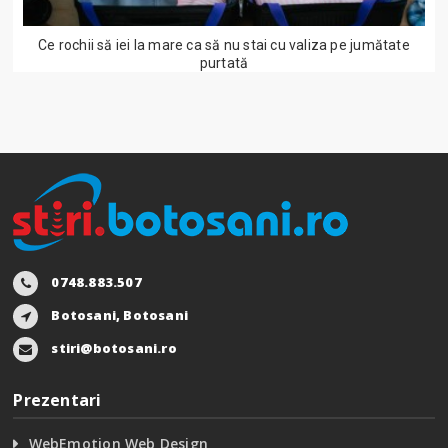
Ce rochii să iei la mare ca să nu stai cu valiza pe jumătate
purtată
0748.883.507
Botosani, Botosani
stiri@botosani.ro
Prezentari
WebEmotion Web Design