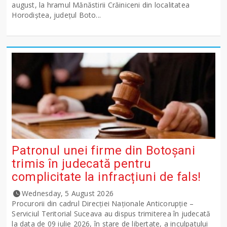
august, la hramul Mănăstirii Crăiniceni din localitatea
Horodiștea, județul Boto...
Patronul unei firme din Botoșani
trimis în judecată pentru
complicitate la infracțiuni de fals!
Wednesday, 5 August 2026
Procurorii din cadrul Direcției Naționale Anticorupție –
Serviciul Teritorial Suceava au dispus trimiterea în judecată
la data de 09 iulie 2026, în stare de libertate, a inculpatului