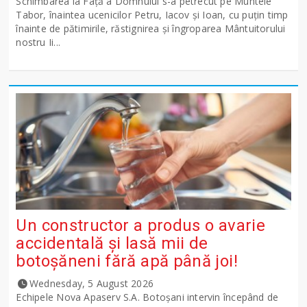
Schimbarea la Față a Domnului s-a petrecut pe Muntele
Tabor, înaintea ucenicilor Petru, Iacov și Ioan, cu puțin timp
înainte de pătimirile, răstignirea și îngroparea Mântuitorului
nostru Ii...
Un constructor a produs o avarie
accidentală și lasă mii de
botoșăneni fără apă până joi!
Wednesday, 5 August 2026
Echipele Nova Apaserv S.A. Botoșani intervin începând de