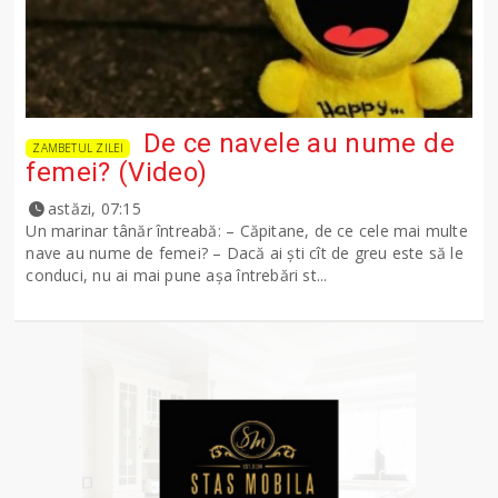
De ce navele au nume de
ZAMBETUL ZILEI
femei? (Video)
astăzi, 07:15
Un marinar tânăr întreabă: – Căpitane, de ce cele mai multe
nave au nume de femei? – Dacă ai şti cît de greu este să le
conduci, nu ai mai pune așa întrebări st...