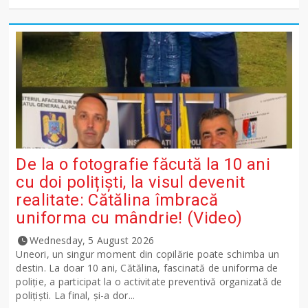
De la o fotografie făcută la 10 ani
cu doi polițiști, la visul devenit
realitate: Cătălina îmbracă
uniforma cu mândrie! (Video)
Wednesday, 5 August 2026
Uneori, un singur moment din copilărie poate schimba un
destin. La doar 10 ani, Cătălina, fascinată de uniforma de
poliție, a participat la o activitate preventivă organizată de
polițiști. La final, și-a dor...