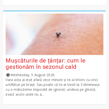
Mușcăturile de țânțar: cum le
gestionăm în sezonul cald
Wednesday, 5 August 2026
Vara asta ai ieșit afară zece minute și te-ai întors cu cinci
umflături pe brațe. Sau poate că te-ai trezit la 3 dimineața
cu o mâncărime imposibil de ignorat, undeva pe gleznă,
exact acolo unde nu a...