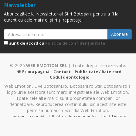
Newsletter
Abonează-te la Newsletter-ul Stiri Botoșani pentru a fi la
curent cu cele mai noi știri și reportaje!
Abonare
sunt de acord cu
Politica de confidențialitate
© 2026
WEB EMOTION SRL
| Toate drepturile rezervate.
Prima pagină
Contact
Publicitate / Rate card
Codul deontologic
Web Emotion, Live.Botosani.ro, Botosani.ro Stiri.Botosani.ro si
logo-urile acestora sunt marci inregistrate ale Web Emotion.
Toate celelalte marci sunt proprietatea companiilor
detinatoare. Reproducerea continutului din acest site este
permisa numai cu acordul Web Emotion.
Termeni și condiții
|
Politica de confidențialitate
|
Despre
Cookie-uri
|
Setări cookie-uri
Pagină generată în 0.61 secunde