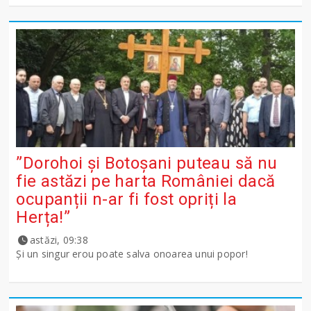
”Dorohoi și Botoșani puteau să nu
fie astăzi pe harta României dacă
ocupanții n-ar fi fost opriți la
Herța!”
astăzi, 09:38
Și un singur erou poate salva onoarea unui popor!