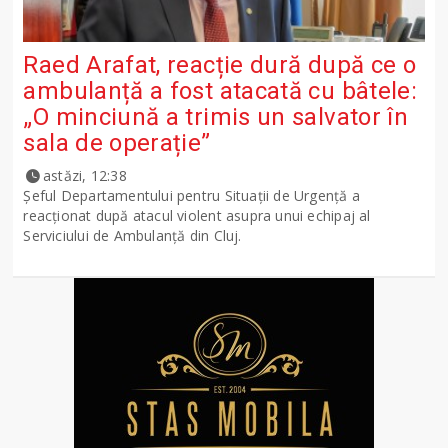
Raed Arafat, reacție dură după ce o
ambulanță a fost atacată cu bâtele:
„O minciună a trimis un salvator în
sala de operație”
astăzi, 12:38
Șeful Departamentului pentru Situații de Urgență a
reacționat după atacul violent asupra unui echipaj al
Serviciului de Ambulanță din Cluj.