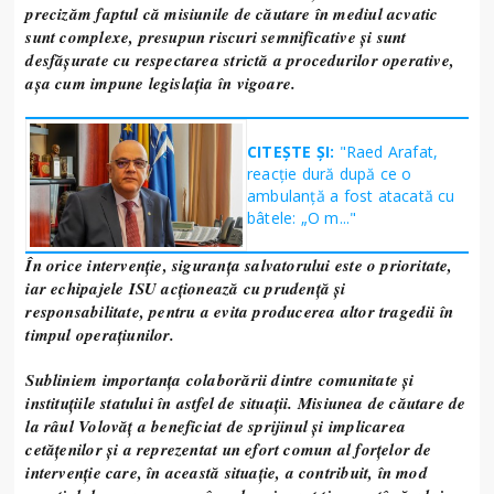
precizăm faptul că misiunile de căutare în mediul acvatic
sunt complexe, presupun riscuri semnificative și sunt
desfășurate cu respectarea strictă a procedurilor operative,
așa cum impune legislația în vigoare.
CITEȘTE ȘI:
"Raed Arafat,
reacție dură după ce o
ambulanță a fost atacată cu
bâtele: „O m..."
În orice intervenție, siguranța salvatorului este o prioritate,
iar echipajele ISU acționează cu prudență și
responsabilitate, pentru a evita producerea altor tragedii în
timpul operațiunilor.
Subliniem importanța colaborării dintre comunitate și
instituțiile statului în astfel de situații. Misiunea de căutare de
la râul Volovăț a beneficiat de sprijinul și implicarea
cetățenilor și a reprezentat un efort comun al forțelor de
intervenție care, în această situație, a contribuit, în mod