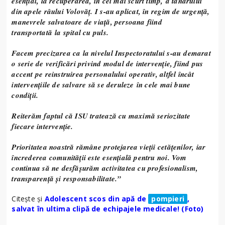
esențial, la recuperarea, în cel mai scurt timp, a tânărului
din apele râului Volovăț. I s-au aplicat, în regim de urgență,
manevrele salvatoare de viață, persoana fiind
transportată la spital cu puls.
Facem precizarea ca la nivelul Inspectoratului s-au demarat
o serie de verificări privind modul de intervenție, fiind pus
accent pe reinstruirea personalului operativ, altfel încât
intervențiile de salvare să se deruleze în cele mai bune
condiții.
Reiterăm faptul că ISU tratează cu maximă seriozitate
fiecare intervenție.
Prioritatea noastră rămâne protejarea vieții cetățenilor, iar
încrederea comunității este esențială pentru noi. Vom
continua să ne desfășurăm activitatea cu profesionalism,
transparență și responsabilitate.”
Citește și
Adolescent scos din apă de
pompieri
,
salvat în ultima clipă de echipajele medicale! (Foto)