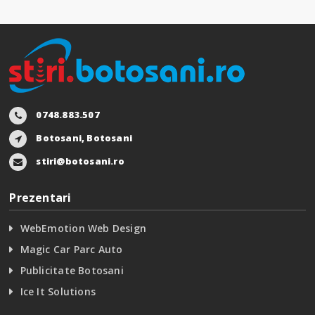
0748.883.507
Botosani, Botosani
stiri@botosani.ro
Prezentari
WebEmotion Web Design
Magic Car Parc Auto
Publicitate Botosani
Ice It Solutions