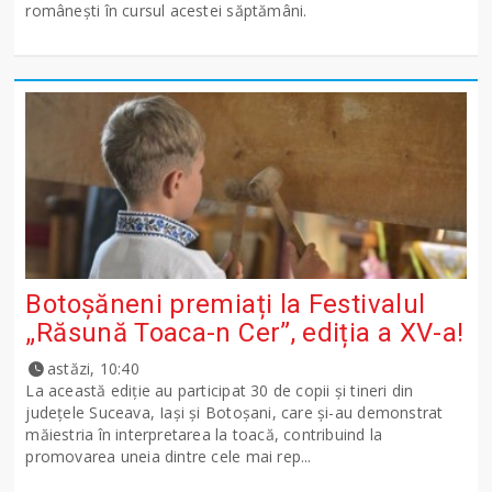
românești în cursul acestei săptămâni.
Botoșăneni premiați la Festivalul
„Răsună Toaca-n Cer”, ediția a XV-a!
astăzi, 10:40
La această ediție au participat 30 de copii și tineri din
județele Suceava, Iași și Botoșani, care și-au demonstrat
măiestria în interpretarea la toacă, contribuind la
promovarea uneia dintre cele mai rep...