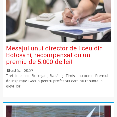
Mesajul unui director de liceu din
Botoșani, recompensat cu un
premiu de 5.000 de lei!
astăzi, 08:57
Trei licee - din Botoșani, Bacău și Timiș - au primit Premiul
de inspirație BacUp pentru profesorii care nu renunță la
elevii lor.