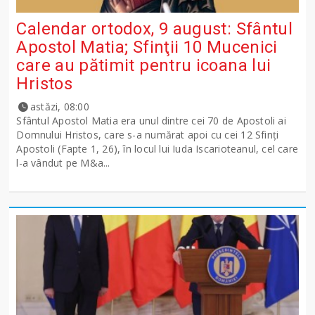
Calendar ortodox, 9 august: Sfântul
Apostol Matia; Sfinţii 10 Mucenici
care au pătimit pentru icoana lui
Hristos
astăzi, 08:00
Sfântul Apostol Matia era unul dintre cei 70 de Apostoli ai
Domnului Hristos, care s-a numărat apoi cu cei 12 Sfinţi
Apostoli (Fapte 1, 26), în locul lui Iuda Iscarioteanul, cel care
l-a vândut pe M&a...