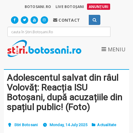
BOTOSANI.RO
LIVE BOTOȘANI
ANUNȚURI
CONTACT
MENIU
Adolescentul salvat din râul
Volovăț: Reacția ISU
Botoșani, după acuzațiile din
spațiul public! (Foto)
Stiri Botosani
Monday, 14 July 2025
Actualitate