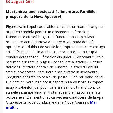
30 august 2011
Mostenirea unei societati falimentare: Familiile
prospere de la Nova Apaserv!
Figureaza in topul societatilor cu cele mai mari datorii, dar
ar putea candida pentru un clasament al firmelor
falimentare cu sefi bogati! Defuncta Apa Grup a lasat
mostenire actualei Nova Apaserv o gramada de sefi,
aproape toti dublati de sotiile lor, impreuna cu care castiga
salarii frumusele... In anul 2010, societatea Apa Grup a
condus detasat topul firmelor din judetul Botosani cu cele
mai mari arierate la bugetul consolidat al statului. Potrivit
datelor Directiei Generale de Finante, la sfarsitul anului
trecut, societatea, care intre timp a intrat in insolventa,
inregistra arierate colosale, de peste 89 de milioane de lei.
Din cate se pare insa acest aspect nu a avut vreun impact
asupra salariilor, cel putin cele ale sefilor, tinand cont ca
sumele incasate lunar ar fi starnit invidia multor salariati
botosaneni. De mentionat ca vechea conducere de la Apa
Grup este si noua conducere de la Nova Apaserv.
Mai
mult...