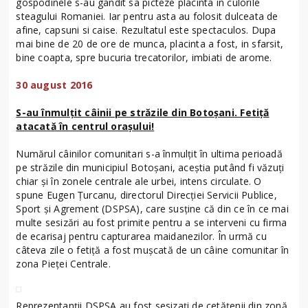
gospodinele s-au gandit sa picteze placinta in culorile
steagului Romaniei. Iar pentru asta au folosit dulceata de
afine, capsuni si caise. Rezultatul este spectaculos. Dupa
mai bine de 20 de ore de munca, placinta a fost, in sfarsit,
bine coapta, spre bucuria trecatorilor, imbiati de arome.
30 august 2016
S-au înmulţit câinii pe străzile din Botoşani. Fetiţă
atacată în centrul oraşului!
Numărul câinilor comunitari s-a înmulţit în ultima perioadă
pe străzile din municipiul Botoşani, aceştia putând fi văzuţi
chiar şi în zonele centrale ale urbei, intens circulate. O
spune Eugen Ţurcanu, directorul Direcţiei Servicii Publice,
Sport şi Agrement (DSPSA), care susţine că din ce în ce mai
multe sesizări au fost primite pentru a se interveni cu firma
de ecarisaj pentru capturarea maidanezilor. În urmă cu
câteva zile o fetiţă a fost muşcată de un câine comunitar în
zona Pieţei Centrale.
Reprezentanţii DSPSA au fost sesizaţi de cetăţenii din zonă