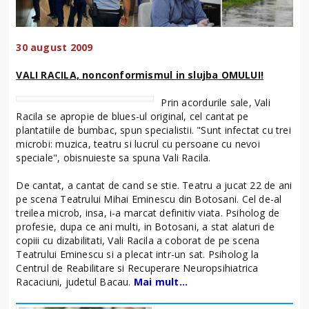
30 august 2009
VALI RACILA, nonconformismul in slujba OMULUI!
Prin acordurile sale, Vali
Racila se apropie de blues-ul original, cel cantat pe
plantatiile de bumbac, spun specialistii. "Sunt infectat cu trei
microbi: muzica, teatru si lucrul cu persoane cu nevoi
speciale", obisnuieste sa spuna Vali Racila.
De cantat, a cantat de cand se stie. Teatru a jucat 22 de ani
pe scena Teatrului Mihai Eminescu din Botosani. Cel de-al
treilea microb, insa, i-a marcat definitiv viata. Psiholog de
profesie, dupa ce ani multi, in Botosani, a stat alaturi de
copiii cu dizabilitati, Vali Racila a coborat de pe scena
Teatrului Eminescu si a plecat intr-un sat. Psiholog la
Centrul de Reabilitare si Recuperare Neuropsihiatrica
Racaciuni, judetul Bacau.
Mai mult...