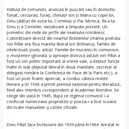
Hăituiţi de comunişti, aruncaţi în puşcării sau în domiciliu
forţat, cenzuraţi, furaţi, chinuiţi! Ion şi Maria cu copiii lor,
Dinu (alături de soţia lui, Cornelia) şi Pia. Monica, fiica lui
Dinu şi a Corneliei, vieţuitoare a timpului prezent. Un
pomelnic din miile de jertfe ale neamului românesc.
Coborâtoare directă din neamul Brătienilor (mama poetului
Ion Pillat era fiica marelui liberal Ion Brătianu), familie de
intelectuali, poeţi, artişti. Familie de mucenici în comunism,
o moştenire ignorată şi aproape distrusă astăzi! Ion Pillat a
fost un om politic important al vremii sale, a deținut funcții
înalte în stat (deputat liberal în două mandate, secretar al
delegații române la Conferința de Pace de la Paris etc.), a
fost un poet foarte apreciat, a condus câteva reviste
literare și în 1936 a primit premiul național pentru literatură,
fiind ales membru corespondent al Academiei Române. Se
stinge din viaţă în 1945, după ce regimul comunist i-a
confiscat numeroase proprietăţi şi poezia i-a fost scoasă
din toate manualele și cărțile oficiale.
Dinu Pillat face închisoare din 1959 până în1964. Arestat în