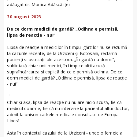
adăugat dr. Monica Adăscăliței.
30 august 2023
De ce dorm medicii de gardă? „Odihna e permisă,
lipsa de reacție - nu!”
Lipsa de reacție a medicilor în timpul gărzilor nu se rezumă
la cazurile recente, de la Urziceni și Botosani, reclamă
pacienți si asociații ale acestora. „În gardă nu dormi”,
subliniază chiar unii medici, în timp ce alții acuză
supraîncărcarea și explică de ce e permisă odihna. De ce
dorm medicii de gardă? „Odihna e permisă, lipsa de reacție
- nu!”
Chiar și așa, lipsa de reacție nu nu are nicio scuză, fie că
medicul doarme, fie că nu intervine la pacientul altui doctor,
admit la unison cadrele medicale consultate de Europa
Liberă.
Asta în contextul cazului de la Urziceni - unde o femeie a