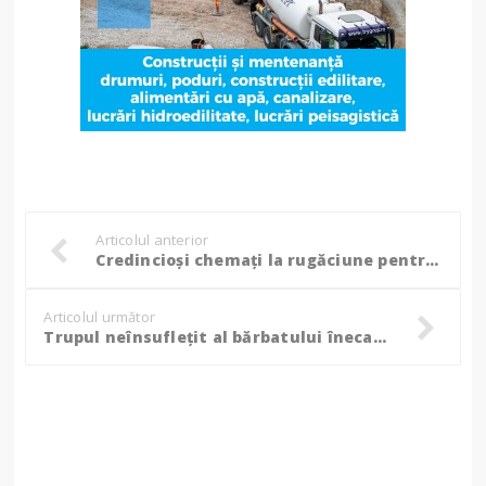
Articolul anterior
Credincioși chemați la rugăciune pentru ploaie într-o localitate din Botoșani: „Vă așteptăm la rugăciune! Doamne ajută!”
Articolul următor
Trupul neînsuflețit al bărbatului înecat în Prut a fost scos la mal