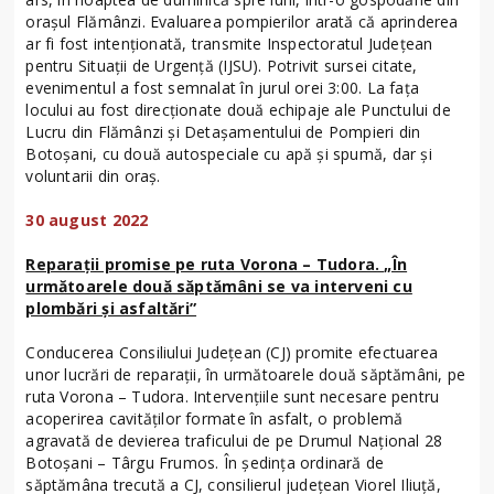
orașul Flămânzi. Evaluarea pompierilor arată că aprinderea
ar fi fost intenționată, transmite Inspectoratul Județean
pentru Situații de Urgență (IJSU). Potrivit sursei citate,
evenimentul a fost semnalat în jurul orei 3:00. La fața
locului au fost direcționate două echipaje ale Punctului de
Lucru din Flămânzi și Detașamentului de Pompieri din
Botoșani, cu două autospeciale cu apă și spumă, dar și
voluntarii din oraș.
30 august 2022
Reparații promise pe ruta Vorona – Tudora. „În
următoarele două săptămâni se va interveni cu
plombări și asfaltări”
Conducerea Consiliului Județean (CJ) promite efectuarea
unor lucrări de reparații, în următoarele două săptămâni, pe
ruta Vorona – Tudora. Intervențiile sunt necesare pentru
acoperirea cavităților formate în asfalt, o problemă
agravată de devierea traficului de pe Drumul Național 28
Botoșani – Târgu Frumos. În ședința ordinară de
săptămâna trecută a CJ, consilierul județean Viorel Iliuță,