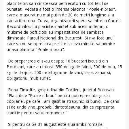
placintelor, sa-i cinsteasca pe trecatori cu tot felul de
bunatati. Vedeta a fost o imensa placinta "Poale-n brau",
care a masurat nu mai putin de 20 de metri lungime si a
cantarit o tona. Cu ea, organizatorii spera sa intre in Cartea
Recordurilor. La placinte inainte! Sub acest indemn, o
multime de pofticiosi au impanzit inca de sambata
dimineata Parcul National din Bucuresti. Si n-a fost unul
care sa nu se opreasca pret de cateva minute sa admire
uriasa placinta "Poale-n brau".
De prepararea ei s-au ocupat 10 bucatari iscusiti din
Botosani, care au folosit 350 de kg de faina, 300 de oua, 15
kg de drojdie, 200 de kilograme de vaci, sare, zahar si,
obligatoriu, mult suflet.
Elena Timofte, gospodina din Tocileni, judetul Botosani:
"Placintele "Poale-n brau" pentru noi reprezinta gustul
copilariei, pe care l-am gasit la strabunici si bunici. De cand
si de unde vine...probabil dintotdeauna, din ce reprezinta
traditie pentru satul romanesc."
Si pentru ca pe 31 august este ziua limbii romane,