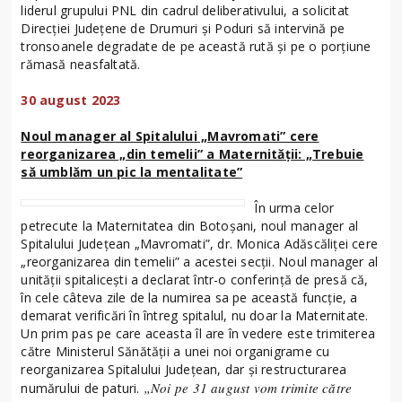
liderul grupului PNL din cadrul deliberativului, a solicitat
Direcției Județene de Drumuri și Poduri să intervină pe
tronsoanele degradate de pe această rută și pe o porțiune
rămasă neasfaltată.
30 august 2023
Noul manager al Spitalului „Mavromati” cere
reorganizarea „din temelii” a Maternității: „Trebuie
să umblăm un pic la mentalitate”
În urma celor
petrecute la Maternitatea din Botoșani, noul manager al
Spitalului Județean „Mavromati”, dr. Monica Adăscăliței cere
„reorganizarea din temelii” a acestei secții. Noul manager al
unității spitalicești a declarat într-o conferință de presă că,
în cele câteva zile de la numirea sa pe această funcție, a
demarat verificări în întreg spitalul, nu doar la Maternitate.
Un prim pas pe care aceasta îl are în vedere este trimiterea
către Ministerul Sănătății a unei noi organigrame cu
reorganizarea Spitalului Județean, dar și restructurarea
„Noi pe 31 august vom trimite către
numărului de paturi.