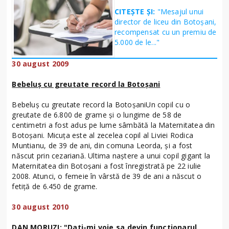
CITEȘTE ȘI:
"Mesajul unui
director de liceu din Botoșani,
recompensat cu un premiu de
5.000 de le..."
30 august 2009
Bebeluş cu greutate record la Botoşani
Bebeluş cu greutate record la BotoşaniUn copil cu o
greutate de 6.800 de grame şi o lungime de 58 de
centimetri a fost adus pe lume sâmbătă la Maternitatea din
Botoşani. Micuţa este al zecelea copil al Liviei Rodica
Muntianu, de 39 de ani, din comuna Leorda, şi a fost
născut prin cezariană. Ultima naştere a unui copil gigant la
Maternitatea din Botoşani a fost înregistrată pe 22 iulie
2008. Atunci, o femeie în vârstă de 39 de ani a născut o
fetiţă de 6.450 de grame.
30 august 2010
DAN MORUZI: "Dati-mi voie sa devin functionarul