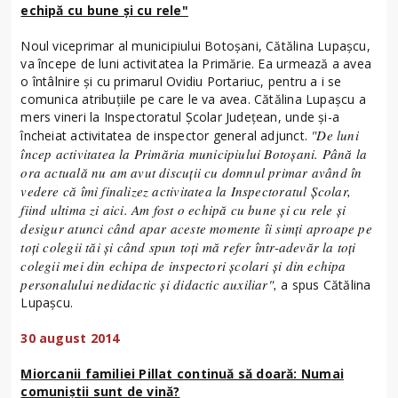
echipă cu bune şi cu rele"
Noul viceprimar al municipiului Botoşani, Cătălina Lupaşcu,
va începe de luni activitatea la Primărie. Ea urmează a avea
o întâlnire şi cu primarul Ovidiu Portariuc, pentru a i se
comunica atribuţiile pe care le va avea. Cătălina Lupaşcu a
mers vineri la Inspectoratul Şcolar Judeţean, unde şi-a
"De luni
încheiat activitatea de inspector general adjunct.
încep activitatea la Primăria municipiului Botoşani. Până la
ora actuală nu am avut discuţii cu domnul primar având în
vedere că îmi finalizez activitatea la Inspectoratul Şcolar,
fiind ultima zi aici. Am fost o echipă cu bune şi cu rele şi
desigur atunci când apar aceste momente îi simţi aproape pe
toţi colegii tăi şi când spun toţi mă refer într-adevăr la toţi
colegii mei din echipa de inspectori şcolari şi din echipa
personalului nedidactic şi didactic auxiliar",
a spus Cătălina
Lupaşcu.
30 august 2014
Miorcanii familiei Pillat continuă să doară: Numai
comuniştii sunt de vină?