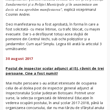
Jandarmeriei şi a Poliţiei Municipale şi în unanimitate am
decis să nu aprobăm manifestarea",
explică viceprimarul
Cosmin Andrei.
Deci manifestarea nu a fost aprobată, în forma în care a
fost solicitată- cu mese întinse, cu trafic blocat, cu maşini
evacuate. Dar s-a desfăşurat totuşi acea slujbă de
pomenire din Centrul Vechi, sub ochii poliţiştilor şi a
jandarmilor. Cum aşa? Simplu. Legea 60 arată la articolul 3
următoarele:
30 august 2017
Postul de inspector școlar adjunct al IȘJ, râvnit de trei
persoane. Cine a fost numit!
Mai multe persoane s-au arătat interesate de ocuparea
celui de-al doilea post de inspector general adjunct al
Inspectoratului Școlar Județean Botoșani. Potrivit unor
surse, la selecția organizată de Ministerul Educației în
vederea ocupării postului, în anul şcolar 2017-2018, până la
organizarea concursului, dar nu mai târziu de sfârşitul anului