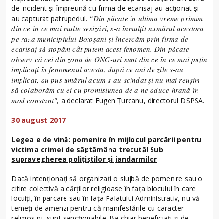
de incident şi împreună cu firma de ecarisaj au acţionat şi
“Din păcate în ultima vreme primim
au capturat patrupedul.
din ce în ce mai multe sesizări, s-a înmulţit numărul acestora
pe raza municipiului Botoşani şi încercăm prin firma de
ecarisaj să stopăm cât putem acest fenomen. Din păcate
observ că cei din zona de ONG-uri sunt din ce în ce mai puţin
implicaţi în fenomenul acesta, după ce ani de zile s-au
implicat, au pus umărul acum s-au scindat şi nu mai reuşim
să colaborăm cu ei cu promisiunea de a ne aduce hrană în
mod constant",
a declarat Eugen Ţurcanu, directorul DSPSA.
30 august 2017
Legea e de vină: pomenire în mijlocul parcării pentru
victima crimei de săptămâna trecută! Sub
supravegherea poliţiştilor şi jandarmilor
Dacă intenţionaţi să organizaţi o slujbă de pomenire sau o
citire colectivă a cărţilor religioase în faţa blocului în care
locuiţi, în parcare sau în faţa Palatului Administrativ, nu vă
temeţi de amenzi pentru că manifestările cu caracter
religios nu sunt sancţionabile. Ba chiar beneficiaţi şi de