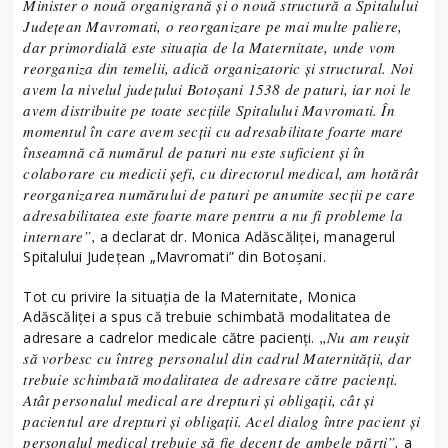
Minister o nouă organigrană și o nouă structură a Spitalului
Județean Mavromati, o reorganizare pe mai multe paliere,
dar primordială este situația de la Maternitate, unde vom
reorganiza din temelii, adică organizatoric și structural. Noi
avem la nivelul județului Botoșani 1538 de paturi, iar noi le
avem distribuite pe toate secțiile Spitalului Mavromati. În
momentul în care avem secții cu adresabilitate foarte mare
înseamnă că numărul de paturi nu este suficient și în
colaborare cu medicii șefi, cu directorul medical, am hotărât
reorganizarea numărului de paturi pe anumite secții pe care
adresabilitatea este foarte mare pentru a nu fi probleme la
internare”,
a declarat dr. Monica Adăscăliței, managerul
Spitalului Județean „Mavromati” din Botoșani.
Tot cu privire la situația de la Maternitate, Monica
Adăscăliței a spus că trebuie schimbată modalitatea de
„Nu am reușit
adresare a cadrelor medicale către pacienți.
să vorbesc cu întreg personalul din cadrul Maternității, dar
trebuie schimbată modalitatea de adresare către pacienți.
Atât personalul medical are drepturi și obligații, cât și
pacientul are drepturi și obligații. Acel dialog între pacient și
personalul medical trebuie să fie decent de ambele părți”,
a