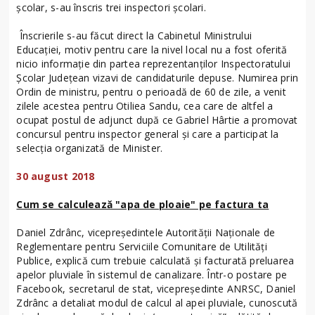
şcolar, s-au înscris trei inspectori școlari.
Înscrierile s-au făcut direct la Cabinetul Ministrului
Educației, motiv pentru care la nivel local nu a fost oferită
nicio informație din partea reprezentanților Inspectoratului
Școlar Județean vizavi de candidaturile depuse. Numirea prin
Ordin de ministru, pentru o perioadă de 60 de zile, a venit
zilele acestea pentru Otiliea Sandu, cea care de altfel a
ocupat postul de adjunct după ce Gabriel Hârtie a promovat
concursul pentru inspector general şi care a participat la
selecţia organizată de Minister.
30 august 2018
Cum se calculează "apa de ploaie" pe factura ta
Daniel Zdrânc, vicepreşedintele Autorităţii Naţionale de
Reglementare pentru Serviciile Comunitare de Utilităţi
Publice, explică cum trebuie calculată şi facturată preluarea
apelor pluviale în sistemul de canalizare. Într-o postare pe
Facebook, secretarul de stat, vicepreşedinte ANRSC, Daniel
Zdrânc a detaliat modul de calcul al apei pluviale, cunoscută