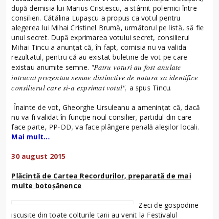
după demisia lui Marius Cristescu, a stârnit polemici între
consilieri. Cătălina Lupașcu a propus ca votul pentru
alegerea lui Mihai Cristinel Brumă, următorul pe listă, să fie
unul secret. După exprimarea votului secret, consilierul
Mihai Tincu a anunțat că, în fapt, comisia nu va valida
rezultatul, pentru că au existat buletine de vot pe care
"Patru voturi au fost anulate
existau anumite semne.
intrucat prezentau semne distinctive de natura sa identifice
consilierul care si-a exprimat votul",
a spus Tincu.
Înainte de vot, Gheorghe Ursuleanu a amenințat că, dacă
nu va fi validat în funcție noul consilier, partidul din care
face parte, PP-DD, va face plângere penală aleșilor locali.
Mai mult...
30 august 2015
Plăcintă de Cartea Recordurilor, preparată de mai
multe botoșănence
Zeci de gospodine
iscusite din toate colturile tarii au venit la Festivalul