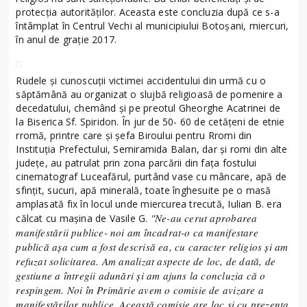
protecţia autorităţilor. Aceasta este concluzia după ce s-a
întâmplat în Centrul Vechi al municipiului Botoşani, miercuri,
în anul de graţie 2017.
Rudele şi cunoscuţii victimei accidentului din urmă cu o
săptămână au organizat o slujbă religioasă de pomenire a
decedatului, chemând şi pe preotul Gheorghe Acatrinei de
la Biserica Sf. Spiridon. În jur de 50- 60 de cetăţeni de etnie
rromă, printre care şi şefa Biroului pentru Rromi din
Instituţia Prefectului, Semiramida Balan, dar şi romi din alte
judeţe, au patrulat prin zona parcării din faţa fostului
cinematograf Luceafărul, purtând vase cu mâncare, apă de
sfinţit, sucuri, apă minerală, toate înghesuite pe o masă
amplasată fix în locul unde miercurea trecută, Iulian B. era
"Ne-au cerut aprobarea
călcat cu maşina de Vasile G.
manifestării publice- noi am încadrat-o ca manifestare
publică aşa cum a fost descrisă ea, cu caracter religios şi am
refuzat solicitarea. Am analizat aspecte de loc, de dată, de
gestiune a întregii adunări şi am ajuns la concluzia că o
respingem. Noi în Primărie avem o comisie de avizare a
manifestărilor publice. Această comisie are loc şi cu prezenţa