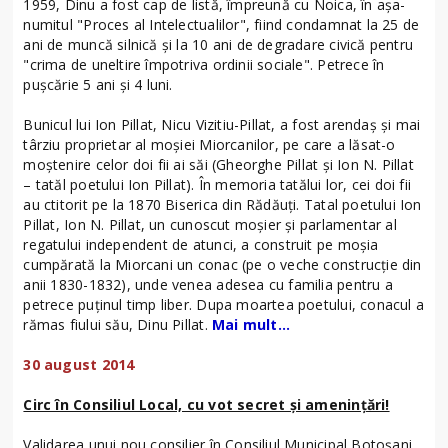
1959, Dinu a fost cap de listă, împreună cu Noica, în aşa-
numitul "Proces al Intelectualilor", fiind condamnat la 25 de
ani de muncă silnică şi la 10 ani de degradare civică pentru
"crima de uneltire împotriva ordinii sociale". Petrece în
puşcărie 5 ani şi 4 luni.
Bunicul lui Ion Pillat, Nicu Vizitiu-Pillat, a fost arendaș și mai
târziu proprietar al moșiei Miorcanilor, pe care a lăsat-o
moștenire celor doi fii ai săi (Gheorghe Pillat și Ion N. Pillat
– tatăl poetului Ion Pillat). În memoria tatălui lor, cei doi fii
au ctitorit pe la 1870 Biserica din Rădăuți. Tatal poetului Ion
Pillat, Ion N. Pillat, un cunoscut moşier şi parlamentar al
regatului independent de atunci, a construit pe moşia
cumpărată la Miorcani un conac (pe o veche construcţie din
anii 1830-1832), unde venea adesea cu familia pentru a
petrece puţinul timp liber. Dupa moartea poetului, conacul a
rămas fiului său, Dinu Pillat.
Mai mult...
30 august 2014
Circ în Consiliul Local, cu vot secret şi ameninţări!
Validarea unui nou consilier în Consiliul Municipal Botoșani,