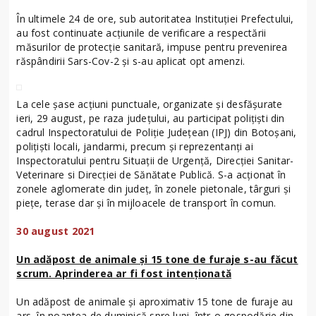
În ultimele 24 de ore, sub autoritatea Instituției Prefectului,
au fost continuate acţiunile de verificare a respectării
măsurilor de protecție sanitară, impuse pentru prevenirea
răspândirii Sars-Cov-2 și s-au aplicat opt amenzi.
La cele șase acțiuni punctuale, organizate și desfășurate
ieri, 29 august, pe raza județului, au participat polițiști din
cadrul Inspectoratului de Poliție Județean (IPJ) din Botoșani,
polițiști locali, jandarmi, precum și reprezentanți ai
Inspectoratului pentru Situații de Urgență, Direcției Sanitar-
Veterinare si Direcției de Sănătate Publică. S-a acționat în
zonele aglomerate din județ, în zonele pietonale, târguri și
piețe, terase dar și în mijloacele de transport în comun.
30 august 2021
Un adăpost de animale și 15 tone de furaje s-au făcut
scrum. Aprinderea ar fi fost intenționată
Un adăpost de animale și aproximativ 15 tone de furaje au
ars, în noaptea de duminică spre luni, într-o gospodărie din