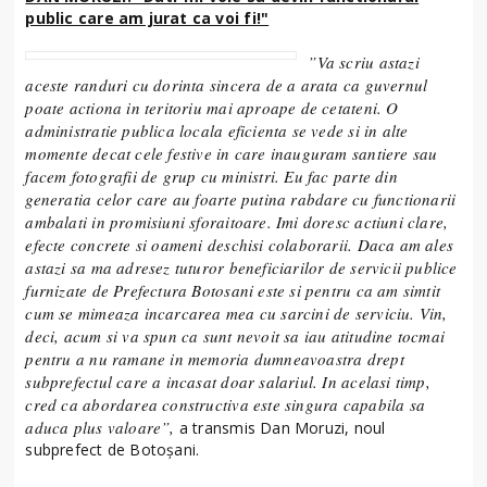
public care am jurat ca voi fi!"
”Va scriu astazi
aceste randuri cu dorinta sincera de a arata ca guvernul
poate actiona in teritoriu mai aproape de cetateni. O
administratie publica locala eficienta se vede si in alte
momente decat cele festive in care inauguram santiere sau
facem fotografii de grup cu ministri. Eu fac parte din
generatia celor care au foarte putina rabdare cu functionarii
ambalati in promisiuni sforaitoare. Imi doresc actiuni clare,
efecte concrete si oameni deschisi colaborarii. Daca am ales
astazi sa ma adresez tuturor beneficiarilor de servicii publice
furnizate de Prefectura Botosani este si pentru ca am simtit
cum se mimeaza incarcarea mea cu sarcini de serviciu. Vin,
deci, acum si va spun ca sunt nevoit sa iau atitudine tocmai
pentru a nu ramane in memoria dumneavoastra drept
subprefectul care a incasat doar salariul. In acelasi timp,
cred ca abordarea constructiva este singura capabila sa
aduca plus valoare”,
a transmis Dan Moruzi, noul
subprefect de Botoșani.