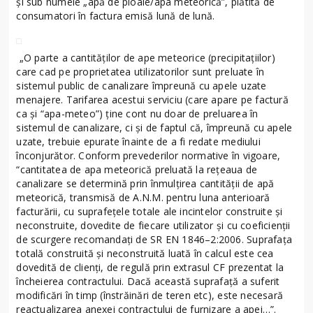
şi sub numele „apă de ploaie/apa meteorică”, plătită de
consumatori în factura emisă lună de lună.
„O parte a cantităţilor de ape meteorice (precipitaţiilor)
care cad pe proprietatea utilizatorilor sunt preluate în
sistemul public de canalizare împreună cu apele uzate
menajere. Tarifarea acestui serviciu (care apare pe factură
ca şi “apa-meteo”) ţine cont nu doar de preluarea în
sistemul de canalizare, ci şi de faptul că, împreună cu apele
uzate, trebuie epurate înainte de a fi redate mediului
înconjurător. Conform prevederilor normative în vigoare,
“cantitatea de apa meteorică preluată la reţeaua de
canalizare se determină prin înmulţirea cantităţii de apă
meteorică, transmisă de A.N.M. pentru luna anterioară
facturării, cu suprafeţele totale ale incintelor construite şi
neconstruite, dovedite de fiecare utilizator şi cu coeficienţii
de scurgere recomandaţi de SR EN 1846–2:2006. Suprafaţa
totală construită şi neconstruită luată în calcul este cea
dovedită de clienţi, de regulă prin extrasul CF prezentat la
încheierea contractului. Dacă această suprafaţă a suferit
modificări în timp (înstrăinări de teren etc), este necesară
reactualizarea anexei contractului de furnizare a apei…”.