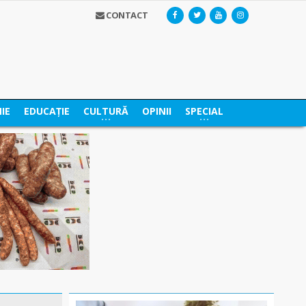
CONTACT
IE
EDUCAȚIE
CULTURĂ
OPINII
SPECIAL