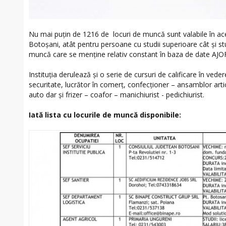
Nu mai puțin de 1216 de locuri de muncă sunt valabile în 
Botoșani, atât pentru persoane cu studii superioare cât și st
muncă care se menține relativ constant în baza de date AJO
Instituția derulează și o serie de cursuri de calificare în vede
securitate, lucrător în comerț, confecționer – ansamblor artico
auto dar și frizer – coafor – manichiurist - pedichiurist.
Iată lista cu locurile de muncă disponibile: