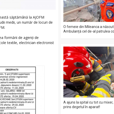
această săptămână la AJOFM
udii medii, un număr de locuri de
O femeie din Mileanca a născut
FM.
Ambulanță cel de-al patrulea co
rea formării de agenți de
le textile, electrician electronist
A ajuns la spital cu tot cu mixer,
prins degetul în aparat!