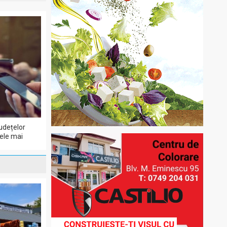
udețelor
cele mai