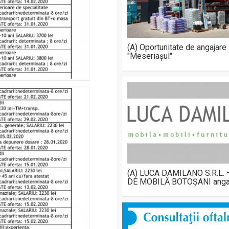
(A) Oportunitate de angajare
"Meseriașul"
(A) LUCA DAMILANO S.R.L.
DE MOBILĂ BOTOȘANI anga