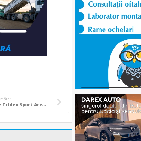
următor
10 ani de Tridex Sport Arena sărbătoriți cu un turneu caritabil! - FOTO, VIDEO