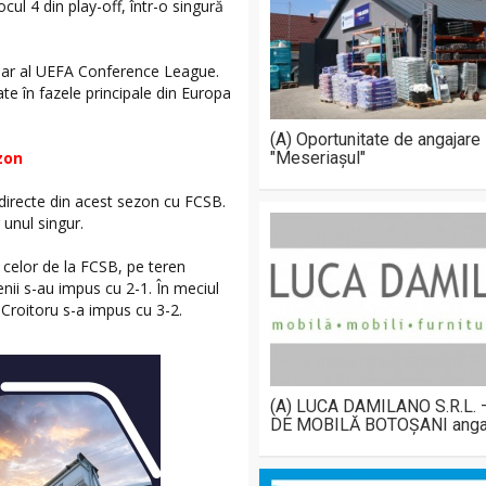
cul 4 din play-off, într-o singură
iminar al UEFA Conference League.
te în fazele principale din Europa
(A) Oportunitate de angajare
ezon
"Meseriașul"
 directe din acest sezon cu FCSB.
 unul singur.
a celor de la FCSB, pe teren
enii s-au impus cu 2-1. În meciul
s Croitoru s-a impus cu 3-2.
(A) LUCA DAMILANO S.R.L.
DE MOBILĂ BOTOȘANI anga