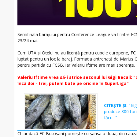
Semifinala barajului pentru Conference League va fi între FC
23/24 mai.
Cum UTA și Oțelul nu au licență pentru cupele europene, FC
luptat pentru un loc la baraj. Formația antrenată de Marius C
pentru partida cu FCSB, iar Valeriu Iftime are mari speranțe.
Valeriu Iftime vrea să-i strice sezonul lui Gigi Becali
încă doi - trei, putem bate pe oricine în SuperLiga"
CITEȘTE ȘI:
"Ing
produce 300 ton
făcu..."
Chiar dacă FC Botoșani pornește cu șansa a doua, din cauza 