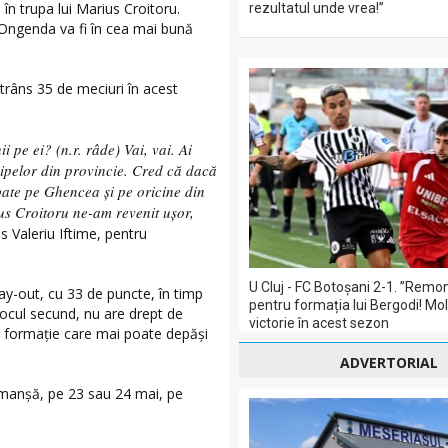
în trupa lui Marius Croitoru.
rezultatul unde vrea!”
 Ongenda va fi în cea mai bună
strâns 35 de meciuri în acest
pe ei? (n.r. râde) Vai, vai. Ai
hipelor din provincie. Cred că dacă
bate pe Ghencea și pe oricine din
us Croitoru ne-am revenit ușor,
us Valeriu Iftime, pentru
U Cluj - FC Botoșani 2-1. ”Remo
ay-out, cu 33 de puncte, în timp
pentru formația lui Bergodi! Mol
locul secund, nu are drept de
victorie în acest sezon
ra formație care mai poate depăși
ADVERTORIAL
ă manșă, pe 23 sau 24 mai, pe