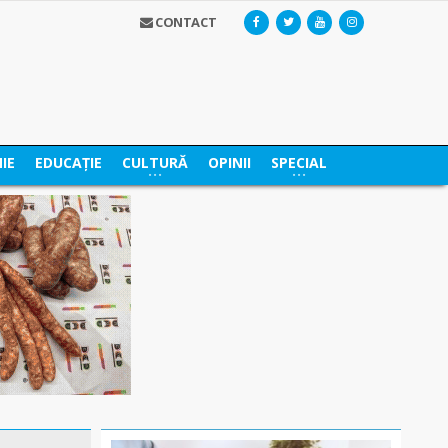
CONTACT
IE
EDUCAȚIE
CULTURĂ
OPINII
SPECIAL