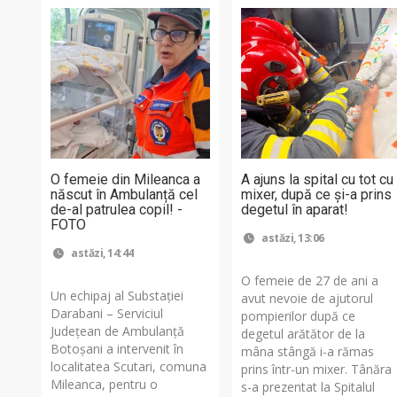
O femeie din Mileanca a
A ajuns la spital cu tot cu
născut în Ambulanță cel
mixer, după ce și-a prins
de-al patrulea copil! -
degetul în aparat!
FOTO
astăzi, 13:06
astăzi, 14:44
O femeie de 27 de ani a
Un echipaj al Substației
avut nevoie de ajutorul
Darabani – Serviciul
pompierilor după ce
Județean de Ambulanță
degetul arătător de la
Botoșani a intervenit în
mâna stângă i-a rămas
localitatea Scutari, comuna
prins într-un mixer. Tânăra
Mileanca, pentru o
s-a prezentat la Spitalul