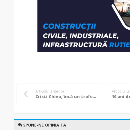
Articolul anterior
Articolul 
Cristi Chivu, încă un trofeu uriaș în Italia. „Îl dedic fiicelor mele care au fost nevoite să suporte că tatăl lor era pus la îndoială”
SPUNE-NE OPINIA TA