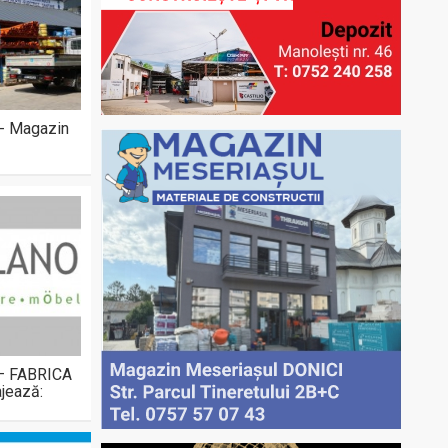
 - Magazin
 – FABRICA
jează: