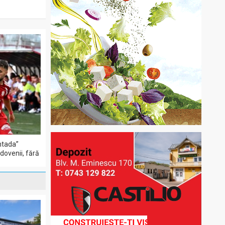
ntada”
dovenii, fără