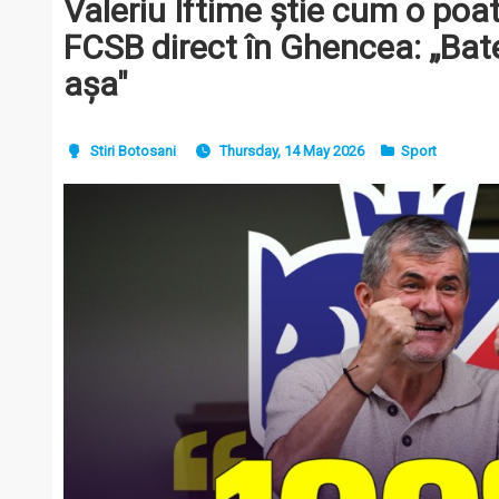
Valeriu Iftime știe cum o poa
FCSB direct în Ghencea: „Bat
așa"
Stiri Botosani
Thursday, 14 May 2026
Sport