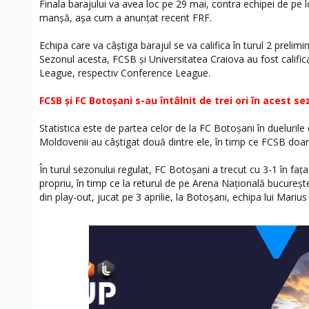
Finala barajului va avea loc pe 29 mai, contra echipei de pe lo
manșă, așa cum a anunțat recent FRF.
Echipa care va câștiga barajul se va califica în turul 2 prel
Sezonul acesta, FCSB și Universitatea Craiova au fost califica
League, respectiv Conference League.
FCSB și FC Botoșani s-au întâlnit de trei ori în acest s
Statistica este de partea celor de la FC Botoșani în duelurile
Moldovenii au câștigat două dintre ele, în timp ce FCSB doar
În turul sezonului regulat, FC Botoșani a trecut cu 3-1 în faț
propriu, în timp ce la returul de pe Arena Națională bucureșt
din play-out, jucat pe 3 aprilie, la Botoșani, echipa lui Mariu