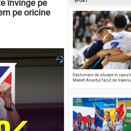
te învinge pe
SPORT
em pe oricine
Răsturnare de situație în cazul 
Mailat! Anunțul făcut de Valeriu