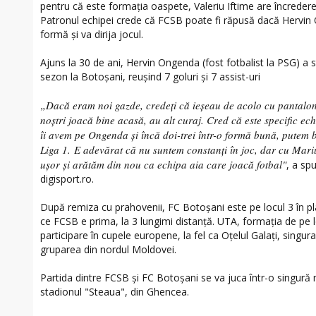
pentru că este formația oaspete, Valeriu Iftime are încredere 
Patronul echipei crede că FCSB poate fi răpusă dacă Hervin
formă și va dirija jocul.
Ajuns la 30 de ani, Hervin Ongenda (fost fotbalist la PSG) a 
sezon la Botoșani, reușind 7 goluri și 7 assist-uri
„Dacă eram noi gazde, credeți că ieșeau de acolo cu pantalonii 
noștri joacă bine acasă, au alt curaj. Cred că este specific ec
îi avem pe Ongenda și încă doi-trei într-o formă bună, putem 
Liga 1. E adevărat că nu suntem constanți în joc, dar cu Mari
ușor și arătăm din nou ca echipa aia care joacă fotbal"
, a sp
digisport.ro.
După remiza cu prahovenii, FC Botoșani este pe locul 3 în pl
ce FCSB e prima, la 3 lungimi distanță. UTA, formația de pe 
participare în cupele europene, la fel ca Oțelul Galați, singu
gruparea din nordul Moldovei.
Partida dintre FCSB și FC Botoșani se va juca într-o singur
stadionul "Steaua", din Ghencea.