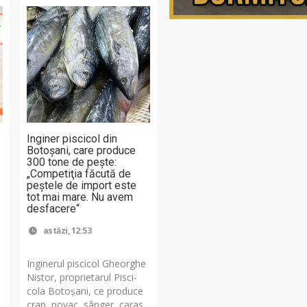
Inginer piscicol din
Botoşani, care produce
300 tone de peşte:
„Competiţia făcută de
peştele de import este
tot mai mare. Nu avem
desfacere“
astăzi, 12:53
Inginerul piscicol Gheorghe
Nistor, proprietarul Pis­ci­
cola Botoşani, ce produce
crap, novac, sânger, caras