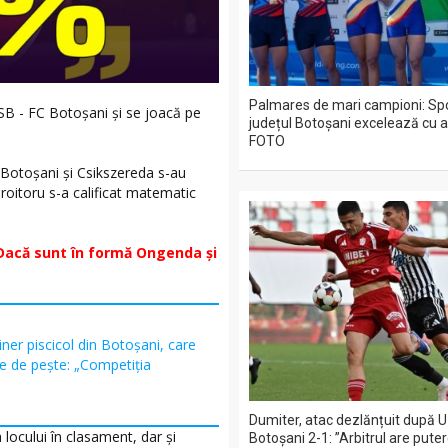
Palmares de mari campioni: Spo
SB - FC Botoșani și se joacă pe
județul Botoșani excelează cu a
FOTO
 Botoșani și Csikszereda s-au
roitoru s-a calificat matematic
: "Dacă sunt în formă Ongenda și
iner piscicol din Botoşani, care
e de peşte: „Competiţia
Dumiter, atac dezlănțuit după U 
locului în clasament, dar și
Botoșani 2-1: ”Arbitrul are pute