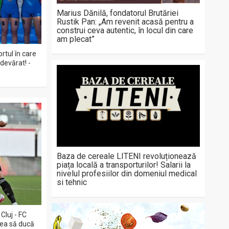
Marius Dănilă, fondatorul Brutăriei
Rustik Pan: „Am revenit acasă pentru a
construi ceva autentic, în locul din care
am plecat”
rtul în care
devărat! -
Baza de cereale LITENI revoluționează
piața locală a transporturilor! Salarii la
nivelul profesiilor din domeniul medical
si tehnic
Cluj - FC
rea să ducă