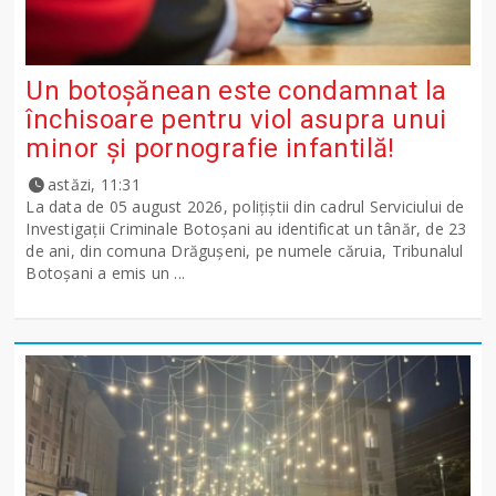
Un botoșănean este condamnat la
închisoare pentru viol asupra unui
minor și pornografie infantilă!
astăzi, 11:31
La data de 05 august 2026, polițiștii din cadrul Serviciului de
Investigații Criminale Botoșani au identificat un tânăr, de 23
de ani, din comuna Drăgușeni, pe numele căruia, Tribunalul
Botoșani a emis un ...