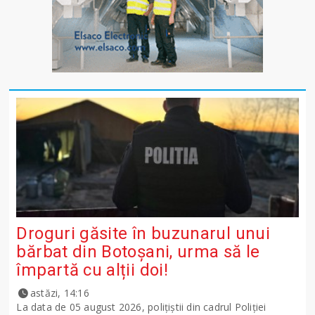
Droguri găsite în buzunarul unui
bărbat din Botoșani, urma să le
împartă cu alții doi!
astăzi, 14:16
La data de 05 august 2026, polițiștii din cadrul Poliției