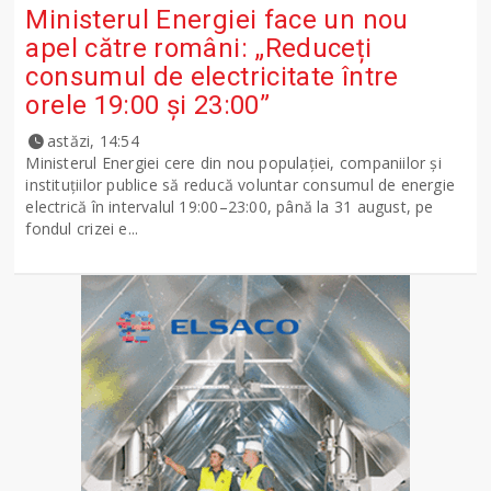
Ministerul Energiei face un nou
apel către români: „Reduceți
consumul de electricitate între
orele 19:00 și 23:00”
astăzi, 14:54
Ministerul Energiei cere din nou populației, companiilor și
instituțiilor publice să reducă voluntar consumul de energie
electrică în intervalul 19:00–23:00, până la 31 august, pe
fondul crizei e...