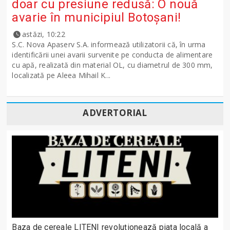
doar cu presiune redusă: O nouă
avarie în municipiul Botoșani!
astăzi, 10:22
S.C. Nova Apaserv S.A. informează utilizatorii că, în urma
identificării unei avarii survenite pe conducta de alimentare
cu apă, realizată din material OL, cu diametrul de 300 mm,
localizată pe Aleea Mihail K...
ADVERTORIAL
Baza de cereale LITENI revoluționează piața locală a