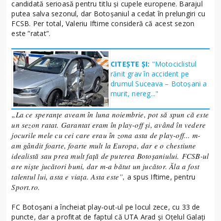
candidată serioasă pentru titlu și cupele europene. Barajul
putea salva sezonul, dar Botoșaniul a cedat în prelungiri cu
FCSB. Per total, Valeriu Iftime consideră că acest sezon
este ”ratat”.
CITEȘTE ȘI:
"Motociclistul
rănit grav în accident pe
drumul Suceava – Botoșani a
murit, nereg..."
„La ce speranțe aveam în luna noiembrie, pot să spun că este
un sezon ratat. Garantat eram în play-off și, având în vedere
jocurile mele cu cei care erau în zona asta de play-off... m-
am gândit foarte, foarte mult la Europa, dar e o chestiune
idealistă sau prea mult față de puterea Botoșaniului. FCSB-ul
are niște jucători buni, dar m-a bătut un jucător. Ăla a fost
talentul lui, asta e viața. Asta este”,
a spus Iftime, pentru
Sport.ro.
FC Botoșani a încheiat play-out-ul pe locul zece, cu 33 de
puncte, dar a profitat de faptul că UTA Arad și Oțelul Galați