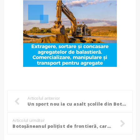
Articolul anterior
Un sport nou ia cu asalt școlile din Botoșani! - FOTO
Articolul următor
Botoșăneanul polițist de frontieră, care participă la EURO 2026 la minifotbal! (Foto)