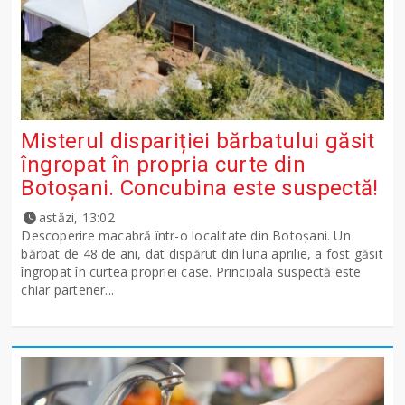
Misterul dispariției bărbatului găsit
îngropat în propria curte din
Botoșani. Concubina este suspectă!
astăzi, 13:02
Descoperire macabră într-o localitate din Botoșani. Un
bărbat de 48 de ani, dat dispărut din luna aprilie, a fost găsit
îngropat în curtea propriei case. Principala suspectă este
chiar partener...