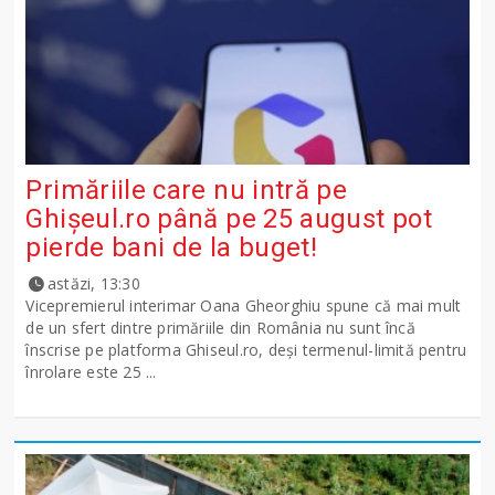
Primăriile care nu intră pe
Ghişeul.ro până pe 25 august pot
pierde bani de la buget!
astăzi, 13:30
Vicepremierul interimar Oana Gheorghiu spune că mai mult
de un sfert dintre primăriile din România nu sunt încă
înscrise pe platforma Ghiseul.ro, deși termenul-limită pentru
înrolare este 25 ...