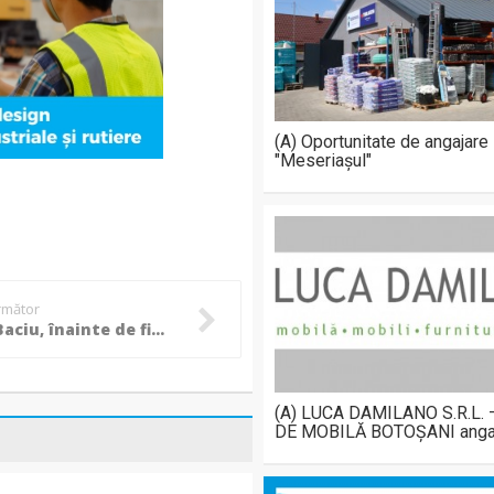
(A) Oportunitate de angajare
"Meseriașul"
următor
Marius Baciu, înainte de finala cu Dinamo: ”Sunt foarte bucuros că am luat trei goluri de la Botoșani!”
(A) LUCA DAMILANO S.R.L.
DE MOBILĂ BOTOȘANI anga