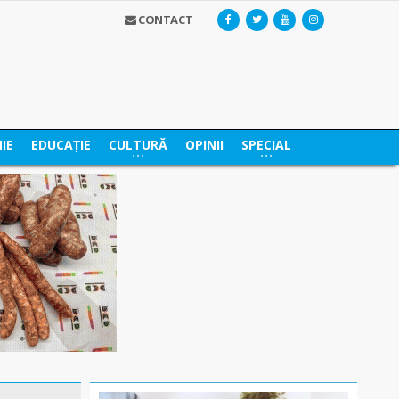
CONTACT
IE
EDUCAȚIE
CULTURĂ
OPINII
SPECIAL