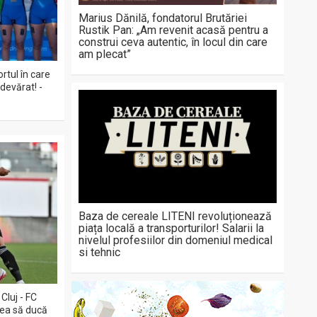
Marius Dănilă, fondatorul Brutăriei
Rustik Pan: „Am revenit acasă pentru a
construi ceva autentic, în locul din care
am plecat”
rtul în care
devărat! -
Baza de cereale LITENI revoluționează
piața locală a transporturilor! Salarii la
nivelul profesiilor din domeniul medical
si tehnic
Cluj - FC
rea să ducă