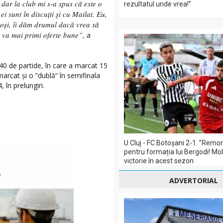
 dar la club mi s-a spus că este o
rezultatul unde vrea!”
i sunt în discuții și cu Mailat. Eu,
ioși, îi dăm drumul dacă vrea să
 va mai primi oferte bune”,
a
40 de partide, în care a marcat 15
marcat și o ”dublă” în semifinala
în prelungiri.
U Cluj - FC Botoșani 2-1. ”Remo
pentru formația lui Bergodi! Mol
victorie în acest sezon
ADVERTORIAL