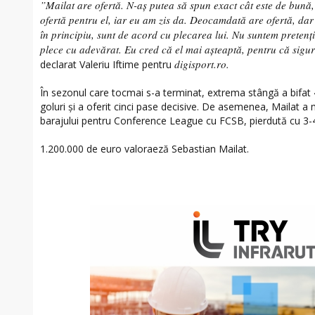
”Mailat are ofertă. N-aș putea să spun exact cât este de bună,
ofertă pentru el, iar eu am zis da. Deocamdată are ofertă, dar e
în principiu, sunt de acord cu plecarea lui. Nu suntem pretenț
plece cu adevărat. Eu cred că el mai așteaptă, pentru că sigur
digisport.ro.
declarat Valeriu Iftime pentru
În sezonul care tocmai s-a terminat, extrema stângă a bifat 
goluri și a oferit cinci pase decisive. De asemenea, Mailat a 
barajului pentru Conference League cu FCSB, pierdută cu 3-4, 
1.200.000 de euro valoraeză Sebastian Mailat.