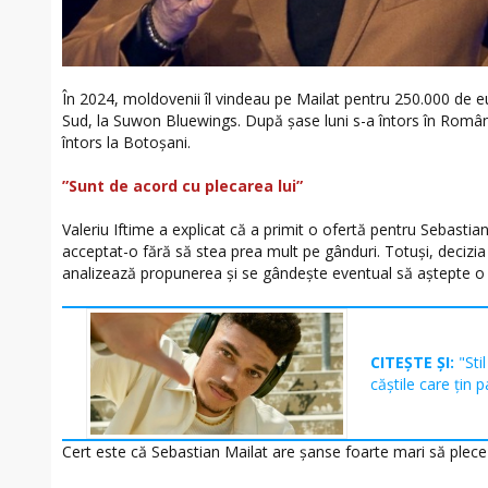
În 2024, moldovenii îl vindeau pe Mailat pentru 250.000 de e
Sud, la Suwon Bluewings. După șase luni s-a întors în România
întors la Botoșani.
”Sunt de acord cu plecarea lui”
Valeriu Iftime a explicat că a primit o ofertă pentru Sebastia
acceptat-o fără să stea prea mult pe gânduri. Totuși, decizia f
analizează propunerea și se gândește eventual să aștepte o
CITEȘTE ȘI:
"Sti
căștile care țin p
Cert este că Sebastian Mailat are șanse foarte mari să plece