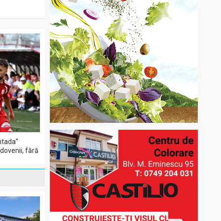
ntada”
dovenii, fără