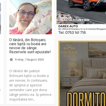
O tânără, din Botoșani,
care luptă cu boala are
nevoie de sânge.
Rezervele sunt epuizate!
Friday, 7 August 2026
O tânără din județul
Botoșani luptă cu boala și
are nevoie, în continuare,
de sprijinul și ajutorul
e
semenilor care pot dona
sânge pentru ea. Își petrece
majoritatea tim...