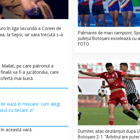
uro în liga secundă a Coreei de
Palmares de mari campioni: Spo
, la Sepsi, iar vara trecută s-a
județul Botoșani excelează cu a
FOTO
n Mailat, pe care patronul a
inală va fi a jucătorului, care
 ofertă mai bună.
l de viață în mișcare: cum alegi
asul cu fiecare zi"
 în această vară.
Dumiter, atac dezlănțuit după U 
Botoșani 2-1: ”Arbitrul are pute