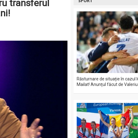
ru transferul
SPORT
ni!
Răsturnare de situație în cazul 
Mailat! Anunțul făcut de Valeriu