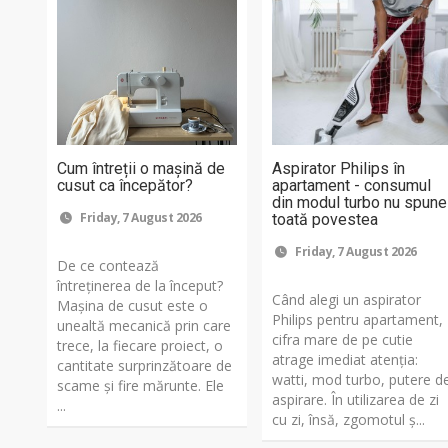
Cum întreții o mașină de
Aspirator Philips în
cusut ca începător?
apartament - consumul
din modul turbo nu spune
Friday, 7 August 2026
toată povestea
Friday, 7 August 2026
De ce contează
întreținerea de la început?
Când alegi un aspirator
Mașina de cusut este o
Philips pentru apartament,
unealtă mecanică prin care
cifra mare de pe cutie
trece, la fiecare proiect, o
atrage imediat atenția:
cantitate surprinzătoare de
watti, mod turbo, putere d
scame și fire mărunte. Ele
aspirare. În utilizarea de zi
...
cu zi, însă, zgomotul ș...