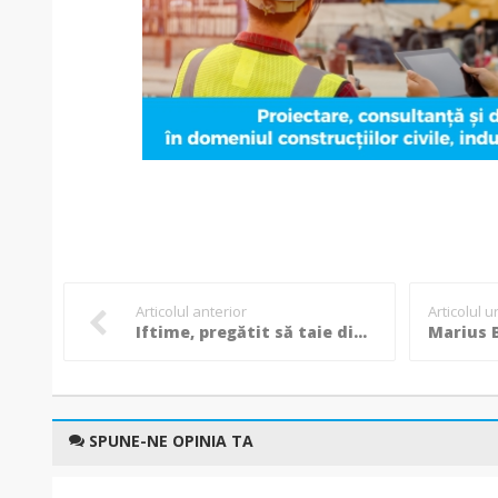
Articolul anterior
Articolul 
Iftime, pregătit să taie din bugetul FC Botoșani: ”E grav, o luăm de la zero!”
SPUNE-NE OPINIA TA