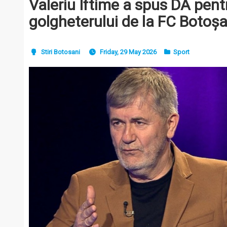
Valeriu Iftime a spus DA pent
golgheterului de la FC Botoșa
Stiri Botosani
Friday, 29 May 2026
Sport