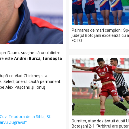
Palmares de mari campioni: Spo
județul Botoșani excelează cu a
FOTO
toph Daum, susţine că unul dintre
are este
Andrei Burcă, fundaş la
după ce Vlad Chiricheş s-a
re. Selecţionerul caută permanent
t pe Alex Paşcanu şi Ionuţ
 Cuv. Teodora de la Sihla; Sf.
Dumiter, atac dezlănțuit după U 
Pârvu Zugravul"
Botoșani 2-1: ”Arbitrul are pute