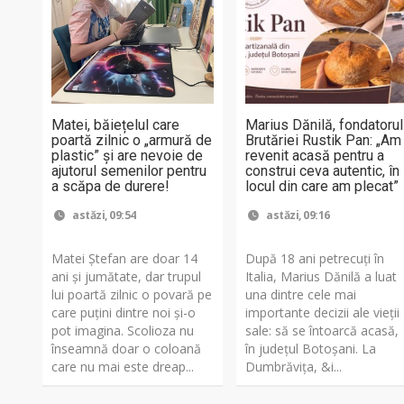
Matei, băiețelul care
Marius Dănilă, fondatorul
poartă zilnic o „armură de
Brutăriei Rustik Pan: „Am
plastic” și are nevoie de
revenit acasă pentru a
ajutorul semenilor pentru
construi ceva autentic, în
a scăpa de durere!
locul din care am plecat”
astăzi, 09:54
astăzi, 09:16
Matei Ștefan are doar 14
După 18 ani petrecuți în
ani și jumătate, dar trupul
Italia, Marius Dănilă a luat
lui poartă zilnic o povară pe
una dintre cele mai
care puțini dintre noi și-o
importante decizii ale vieții
pot imagina. Scolioza nu
sale: să se întoarcă acasă,
înseamnă doar o coloană
în județul Botoșani. La
care nu mai este dreap...
Dumbrăvița, &i...