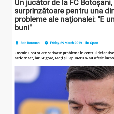
Un jucător de la FC Botoșani, 
surprinzătoare pentru una din
probleme ale naţionalei: "E un
buni"
Stiri Botosani
Friday, 29 March 2019
Sport
Cosmin Contra are serioase probleme în centrul defensivei
accidentat, iar Grigore, Moţi şi Săpunaru n-au oferit încre