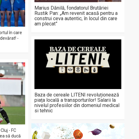
Marius Dănilă, fondatorul Brutăriei
Rustik Pan: „Am revenit acasă pentru a
construi ceva autentic, în locul din care
am plecat”
rtul în care
devărat! -
Baza de cereale LITENI revoluționează
piața locală a transporturilor! Salarii la
nivelul profesiilor din domeniul medical
si tehnic
Cluj - FC
rea să ducă