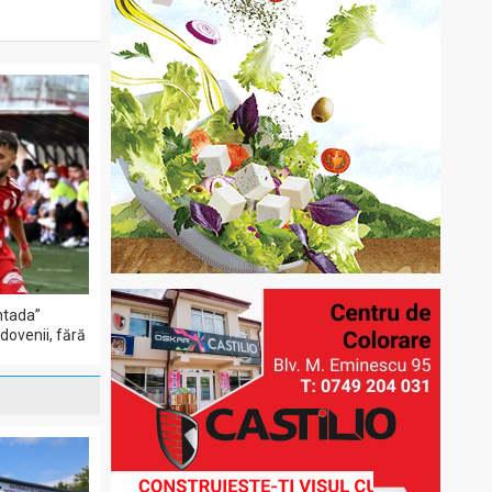
ntada”
dovenii, fără