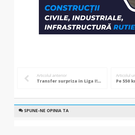
Articolul anterior
Articolul 
Transfer surpriza in Liga I! Ajunge Diego Fabbrini la Dinamo?
SPUNE-NE OPINIA TA