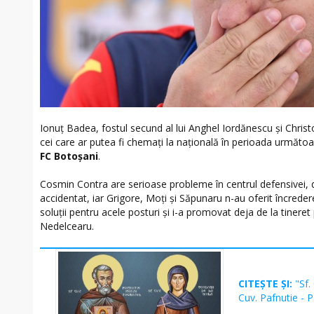
Ionuţ Badea, fostul secund al lui Anghel Iordănescu şi Chris
cei care ar putea fi chemaţi la naţională în perioada următo
FC Botoşani
.
Cosmin Contra are serioase probleme în centrul defensivei, 
accidentat, iar Grigore, Moţi şi Săpunaru n-au oferit încrede
soluţii pentru acele posturi şi i-a promovat deja de la tinere
Nedelcearu.
CITEȘTE ȘI:
"Sf.
Cuv. Pafnutie - 