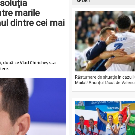
soluţia
SPORT
tre marile
ul dintre cei mai
, după ce Vlad Chiricheş s-a
dere.
Răsturnare de situație în cazul 
Mailat! Anunțul făcut de Valeriu