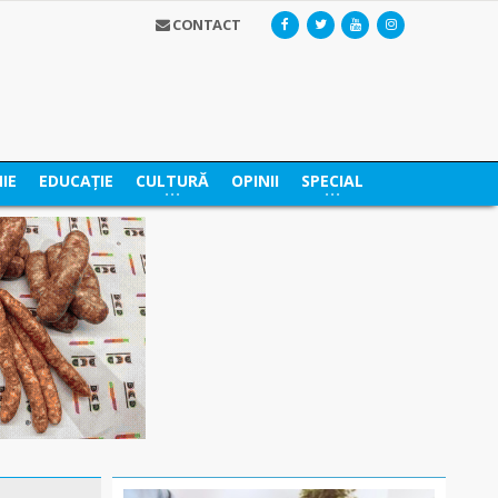
CONTACT
IE
EDUCAȚIE
CULTURĂ
OPINII
SPECIAL