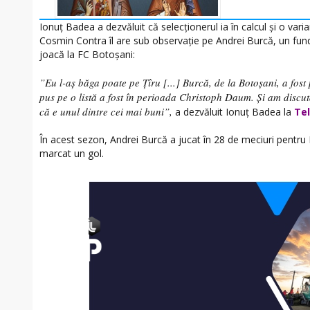
Ionuţ Badea a dezvăluit că selecţionerul ia în calcul şi o vari
Cosmin Contra îl are sub observaţie pe Andrei Burcă, un fund
joacă la FC Botoşani:
”Eu l-aş băga poate pe Ţîru [...] Burcă, de la Botoşani, a fost 
pus pe o listă a fost în perioada Christoph Daum. Şi am discut
că e unul dintre cei mai buni”,
a dezvăluit Ionuţ Badea la
Te
În acest sezon, Andrei Burcă a jucat în 28 de meciuri pentru
marcat un gol.