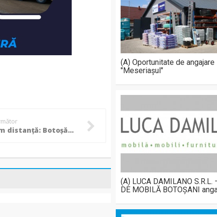
(A) Oportunitate de angajare
"Meseriașul"
următor
Pe 550 km distanţă: Botoșăneanul Alexandru Corneschi aleargă între Los Angeles şi Las Vegas
(A) LUCA DAMILANO S.R.L.
DE MOBILĂ BOTOȘANI anga