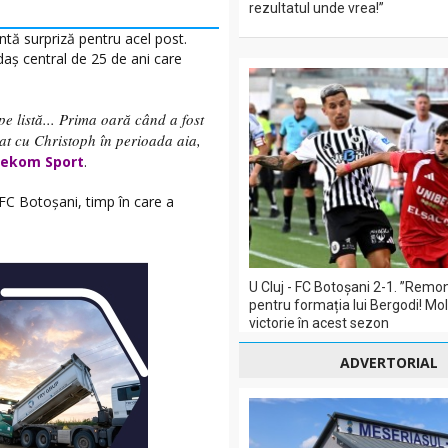
rezultatul unde vrea!”
antă surpriză pentru acel post.
aş central de 25 de ani care
pe listă... Prima oară când a fost
at cu Christoph în perioada aia,
lekom Sport
.
 FC Botoşani, timp în care a
U Cluj - FC Botoșani 2-1. ”Remo
pentru formația lui Bergodi! Mol
victorie în acest sezon
ADVERTORIAL