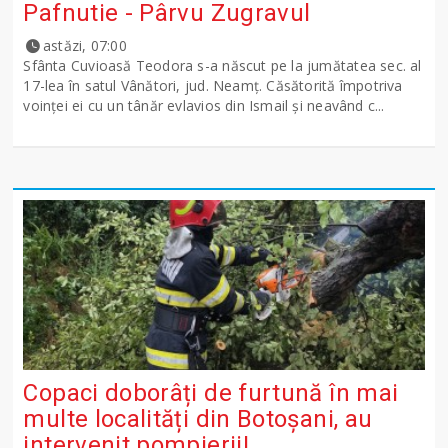
Pafnutie - Pârvu Zugravul
astăzi, 07:00
Sfânta Cuvioasă Teodora s-a născut pe la jumătatea sec. al
17-lea în satul Vânători, jud. Neamţ. Căsătorită împotriva
voinţei ei cu un tânăr evlavios din Ismail şi neavând c...
Copaci doborâți de furtună în mai
multe localități din Botoșani, au
intervenit pompierii!