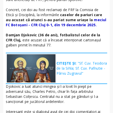
Concret, cei doi au fost reclamați de FRF la Comisia de
Etică și Disciplină, la informările
caselor de pariuri care
au acuzat că atunci s-au pariat sume uriașe la
meciul
FC Botoșani - CFR Cluj 0-1, din 19 decembrie 2025.
Damjan Djokovic (36 de ani), fotbalistul celor de la
CFR Cluj,
este acuzat că a încasat intenționat cartonașul
galben primit în minutul 77.
CITEȘTE ȘI:
"Sf. Cuv. Teodora
de la Sihla; Sf. Cuv. Pafnutie -
Pârvu Zugravul"
Djokovic a luat atunci mingea și l-a lovit în piept pe
adversarul său, Charles Petro, chiar în fața arbitrului
Sebastian Colțescu. Centralul nu a stat pe gânduri și l-a
sancționat pe jucătorul ardelenilor.
Interesant este și dialogul avut de cei doi comentatori ai