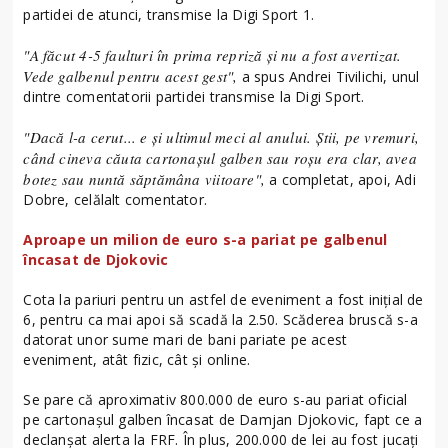
partidei de atunci, transmise la Digi Sport 1.
"A făcut 4-5 faulturi în prima repriză și nu a fost avertizat.
Vede galbenul pentru acest gest",
a spus Andrei Tivilichi, unul
dintre comentatorii partidei transmise la Digi Sport.
"Dacă l-a cerut... e și ultimul meci al anului. Știi, pe vremuri,
când cineva căuta cartonașul galben sau roșu era clar, avea
botez sau nuntă săptămâna viitoare",
a completat, apoi, Adi
Dobre, celălalt comentator.
Aproape un milion de euro s-a pariat pe galbenul
încasat de Djokovic
Cota la pariuri pentru un astfel de eveniment a fost inițial de
6, pentru ca mai apoi să scadă la 2.50. Scăderea bruscă s-a
datorat unor sume mari de bani pariate pe acest
eveniment, atât fizic, cât și online.
Se pare că aproximativ 800.000 de euro s-au pariat oficial
pe cartonașul galben încasat de Damjan Djokovic, fapt ce a
declanșat alerta la FRF. În plus, 200.000 de lei au fost jucați