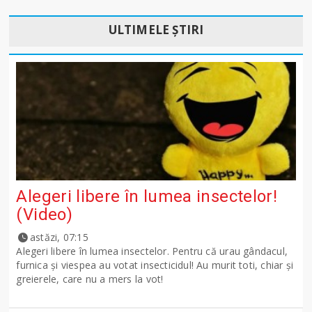
ULTIMELE ȘTIRI
Alegeri libere în lumea insectelor!
(Video)
astăzi, 07:15
Alegeri libere în lumea insectelor. Pentru că urau gândacul,
furnica și viespea au votat insecticidul! Au murit toti, chiar și
greierele, care nu a mers la vot!