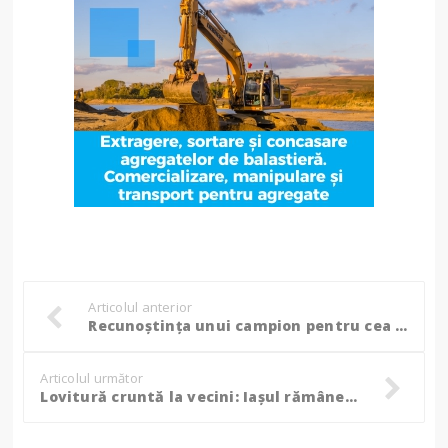
Articolul anterior
Recunoștința unui campion pentru cea care i-a predat cele mai importante lecții: ”M-ați călăuzit să transform alergarea în plăcere și bucurie!”
Articolul următor
Lovitură cruntă la vecini: Iașul rămâne fără fotbal de Liga a II-a!