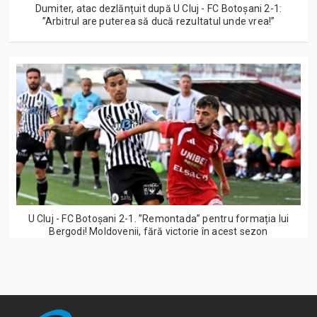
Dumiter, atac dezlănțuit după U Cluj - FC Botoșani 2-1:
”Arbitrul are puterea să ducă rezultatul unde vrea!”
U Cluj - FC Botoșani 2-1. ”Remontada” pentru formația lui
Bergodi! Moldovenii, fără victorie în acest sezon