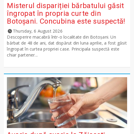
Misterul dispariției bărbatului găsit
îngropat în propria curte din
Botoșani. Concubina este suspectă!
Thursday, 6 August 2026
Descoperire macabră într-o localitate din Botoșani. Un
bărbat de 48 de ani, dat dispărut din luna aprilie, a fost găsit
îngropat în curtea propriei case. Principala suspectă este
chiar partener...