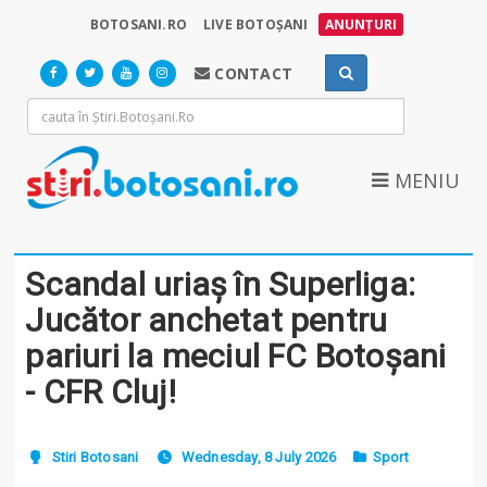
BOTOSANI.RO
LIVE BOTOȘANI
ANUNȚURI
CONTACT
MENIU
Scandal uriaș în Superliga:
Jucător anchetat pentru
pariuri la meciul FC Botoșani
- CFR Cluj!
Stiri Botosani
Wednesday, 8 July 2026
Sport