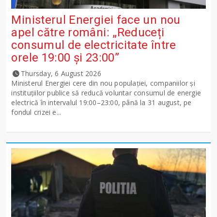
Ministerul Energiei face un nou
apel către români: „Reduceți
consumul de electricitate între
orele 19:00 și 23:00”
Thursday, 6 August 2026
Ministerul Energiei cere din nou populației, companiilor și
instituțiilor publice să reducă voluntar consumul de energie
electrică în intervalul 19:00–23:00, până la 31 august, pe
fondul crizei e...