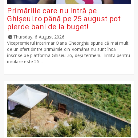
Primăriile care nu intră pe
Ghişeul.ro până pe 25 august pot
pierde bani de la buget!
Thursday, 6 August 2026
Vicepremierul interimar Oana Gheorghiu spune că mai mult
de un sfert dintre primăriile din România nu sunt încă
înscrise pe platforma Ghiseul.ro, deși termenul-limită pentru
înrolare este 25 ...