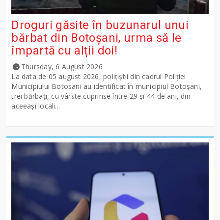
Droguri găsite în buzunarul unui
bărbat din Botoșani, urma să le
împartă cu alții doi!
Thursday, 6 August 2026
La data de 05 august 2026, polițiștii din cadrul Poliției
Municipiului Botoșani au identificat în municipiul Botoșani,
trei bărbați, cu vârste cuprinse între 29 și 44 de ani, din
aceeași locali...