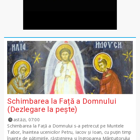
Schimbarea la Față a Domnului
(Dezlegare la peşte)
astăzi, 07:00
Schimbarea la Față a Domnului s-a petrecut pe Muntele
Tabor, înaintea ucenicilor Petru, Iacov și Ioan, cu puțin timp
înainte de pătimirile, răstignirea și îngroparea Mântuitorului