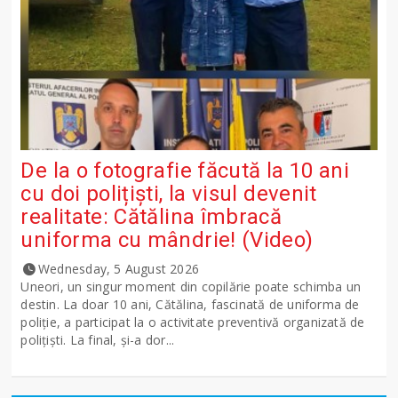
De la o fotografie făcută la 10 ani
cu doi polițiști, la visul devenit
realitate: Cătălina îmbracă
uniforma cu mândrie! (Video)
Wednesday, 5 August 2026
Uneori, un singur moment din copilărie poate schimba un
destin. La doar 10 ani, Cătălina, fascinată de uniforma de
poliție, a participat la o activitate preventivă organizată de
polițiști. La final, și-a dor...