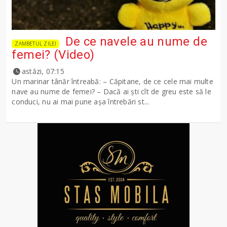
De ce navele au nume de
ZAMBETUL ZILEI
femei? (Video)
astăzi, 07:15
Un marinar tânăr întreabă: – Căpitane, de ce cele mai multe
nave au nume de femei? – Dacă ai şti cît de greu este să le
conduci, nu ai mai pune așa întrebări st...