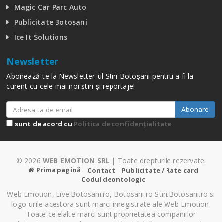
Magic Car Parc Auto
Publicitate Botosani
Ice It Solutions
Newsletter
Abonează-te la Newsletter-ul Stiri Botoșani pentru a fi la
curent cu cele mai noi știri și reportaje!
Abonare
sunt de acord cu
Politica de confidențialitate
© 2026
WEB EMOTION SRL
| Toate drepturile rezervate.
Prima pagină
Contact
Publicitate / Rate card
Codul deontologic
Web Emotion, Live.Botosani.ro, Botosani.ro Stiri.Botosani.ro si
logo-urile acestora sunt marci inregistrate ale Web Emotion.
Toate celelalte marci sunt proprietatea companiilor