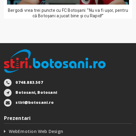
Bergodi vrea trei puncte cu FC Botoșani: ”Nu va fi ușor, pentru
că Botoșani a jucat bine și cu Rapid!”
0748.883.507
Botosani, Botosani
stiri@botosani.ro
Prezentari
WebEmotion Web Design