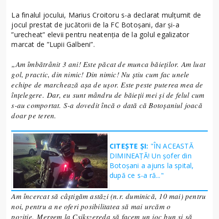
La finalul jocului, Marius Croitoru s-a declarat mulțumit de
jocul prestat de jucătorii de la FC Botoșani, dar și-a
”urecheat” elevii pentru neatenția de la golul egalizator
marcat de ”Lupii Galbeni”.
„Am îmbătrânit 3 ani! Este păcat de munca băieților. Am luat
gol, practic, din nimic! Din nimic! Nu știu cum fac unele
echipe de marchează așa de ușor. Este peste puterea mea de
înțelegere. Dar, eu sunt mândru de băieții mei și de felul cum
s-au comportat. S-a dovedit încă o dată că Botoșaniul joacă
doar pe teren.
CITEȘTE ȘI:
"ÎN ACEASTĂ
DIMINEAȚĂ! Un șofer din
Botoșani a ajuns la spital,
după ce s-a ră..."
Am încercat să câștigăm astăzi (n.r. duminică, 10 mai) pentru
noi, pentru a ne oferi posibilitatea să mai urcăm o
poziție. Mergem la Csikszereda să facem un joc bun și să