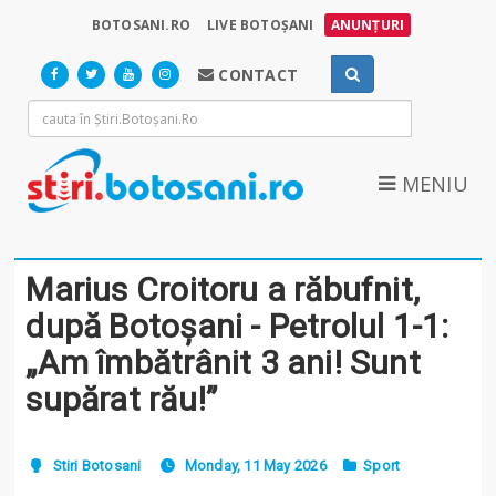
BOTOSANI.RO
LIVE BOTOȘANI
ANUNȚURI
CONTACT
MENIU
Marius Croitoru a răbufnit,
după Botoșani - Petrolul 1-1:
„Am îmbătrânit 3 ani! Sunt
supărat rău!”
Stiri Botosani
Monday, 11 May 2026
Sport