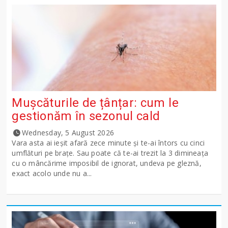
Mușcăturile de țânțar: cum le
gestionăm în sezonul cald
Wednesday, 5 August 2026
Vara asta ai ieșit afară zece minute și te-ai întors cu cinci
umflături pe brațe. Sau poate că te-ai trezit la 3 dimineața
cu o mâncărime imposibil de ignorat, undeva pe gleznă,
exact acolo unde nu a...