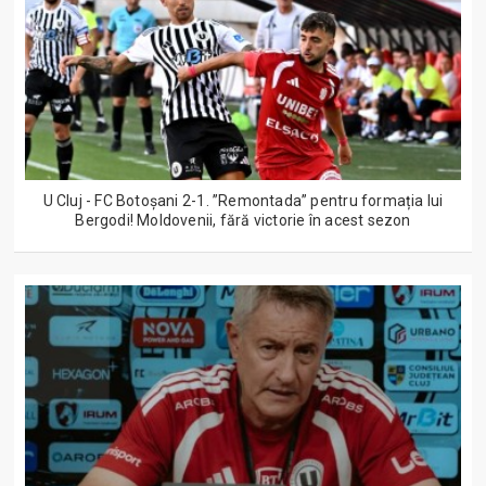
U Cluj - FC Botoșani 2-1. ”Remontada” pentru formația lui
Bergodi! Moldovenii, fără victorie în acest sezon