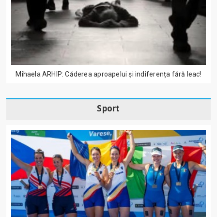
Mihaela ARHIP: Căderea aproapelui și indiferența fără leac!
Sport