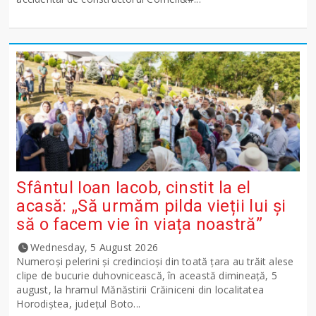
Sfântul Ioan Iacob, cinstit la el
acasă: „Să urmăm pilda vieții lui și
să o facem vie în viața noastră”
Wednesday, 5 August 2026
Numeroși pelerini și credincioși din toată țara au trăit alese
clipe de bucurie duhovnicească, în această dimineață, 5
august, la hramul Mănăstirii Crăiniceni din localitatea
Horodiștea, județul Boto...