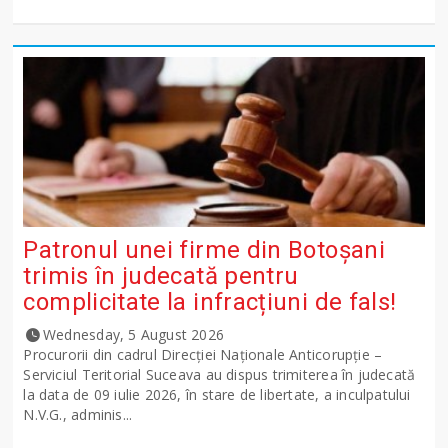
Patronul unei firme din Botoșani
trimis în judecată pentru
complicitate la infracțiuni de fals!
Wednesday, 5 August 2026
Procurorii din cadrul Direcției Naționale Anticorupție –
Serviciul Teritorial Suceava au dispus trimiterea în judecată
la data de 09 iulie 2026, în stare de libertate, a inculpatului
N.V.G., adminis...