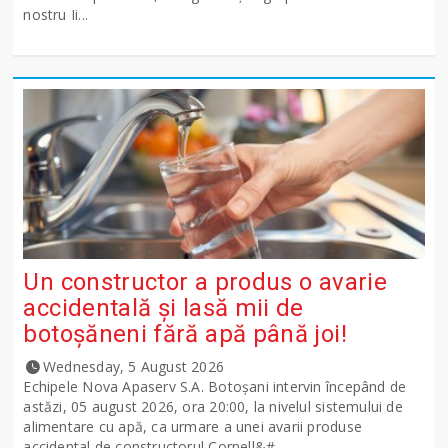
nostru Ii...
Un constructor a produs o avarie
accidentală și lasă mii de
botoșăneni fără apă până joi!
Wednesday, 5 August 2026
Echipele Nova Apaserv S.A. Botoșani intervin începând de
astăzi, 05 august 2026, ora 20:00, la nivelul sistemului de
alimentare cu apă, ca urmare a unei avarii produse
accidental de constructorul Cornell&#...