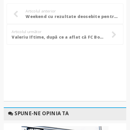
Articolul anterior
Weekend cu rezultate deosebite pentru sportivii CSS Botoșani! (Foto)
Articolul următor
Valeriu Iftime, după ce a aflat că FC Botoșani va juca barajul: ”FCSB nu este o echipă de speriat, chiar dacă are fotbaliști foarte buni!”
SPUNE-NE OPINIA TA