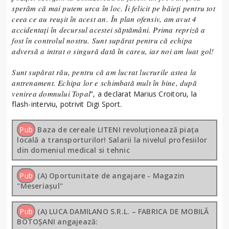
sperăm că mai putem urca în loc. Îi felicit pe băieți pentru tot
ceea ce au reușit în acest an. În plan ofensiv, am avut 4
accidentați în decursul acestei săptămâni. Prima repriză a
fost în controlul nostru. Sunt supărat pentru că echipa
adversă a intrat o singură dată în careu, iar noi am luat gol!
Sunt supărat rău, pentru că am lucrat lucrurile astea la
antrenament. Echipa lor e schimbată mult în bine, după
venirea domnului Topal
”, a declarat Marius Croitoru, la
flash-interviu, potrivit Digi Sport.
Pub
Baza de cereale LITENI revoluționează piața
locală a transporturilor! Salarii la nivelul profesiilor
din domeniul medical si tehnic
Pub
(A) Oportunitate de angajare - Magazin
"Meseriașul"
Pub
(A) LUCA DAMILANO S.R.L. – FABRICA DE MOBILĂ
BOTOȘANI angajează: