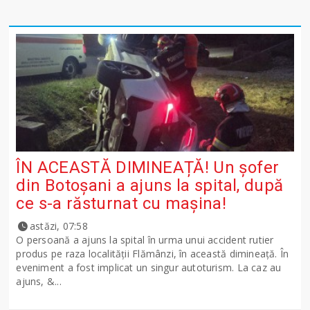
ÎN ACEASTĂ DIMINEAȚĂ! Un șofer
din Botoșani a ajuns la spital, după
ce s-a răsturnat cu mașina!
astăzi, 07:58
O persoană a ajuns la spital în urma unui accident rutier
produs pe raza localității Flămânzi, în această dimineață. În
eveniment a fost implicat un singur autoturism. La caz au
ajuns, &...