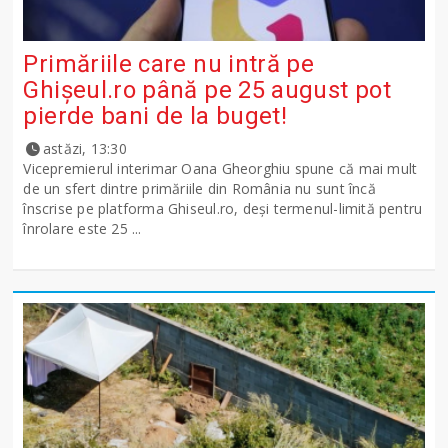
Primăriile care nu intră pe
Ghişeul.ro până pe 25 august pot
pierde bani de la buget!
astăzi, 13:30
Vicepremierul interimar Oana Gheorghiu spune că mai mult
de un sfert dintre primăriile din România nu sunt încă
înscrise pe platforma Ghiseul.ro, deși termenul-limită pentru
înrolare este 25 ...