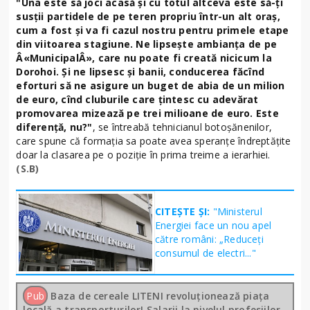
"Una este să joci acasă şi cu totul altceva este să-ţi
susţii partidele de pe teren propriu într-un alt oraş,
cum a fost şi va fi cazul nostru pentru primele etape
din viitoarea stagiune. Ne lipseşte ambianţa de pe
Â«MunicipalÂ», care nu poate fi creată nicicum la
Dorohoi. Şi ne lipsesc şi banii, conducerea făcînd
eforturi să ne asigure un buget de abia de un milion
de euro, cînd cluburile care ţintesc cu adevărat
promovarea mizează pe trei milioane de euro. Este
diferenţă, nu?"
, se întreabă tehnicianul botoşănenilor,
care spune că formaţia sa poate avea speranţe îndreptăţite
doar la clasarea pe o poziţie în prima treime a ierarhiei.
(S.B)
CITEȘTE ȘI:
"Ministerul
Energiei face un nou apel
către români: „Reduceți
consumul de electri..."
Pub
Baza de cereale LITENI revoluționează piața
locală a transporturilor! Salarii la nivelul profesiilor