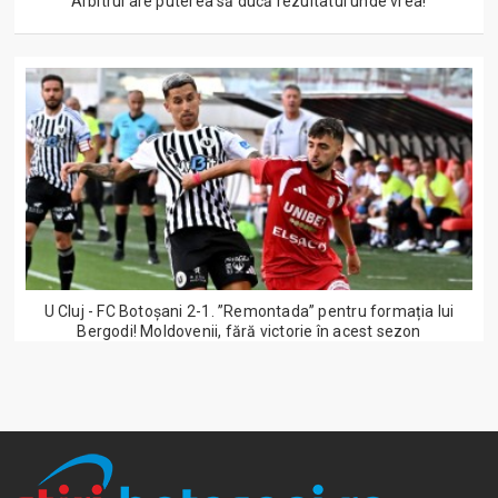
”Arbitrul are puterea să ducă rezultatul unde vrea!”
U Cluj - FC Botoșani 2-1. ”Remontada” pentru formația lui
Bergodi! Moldovenii, fără victorie în acest sezon