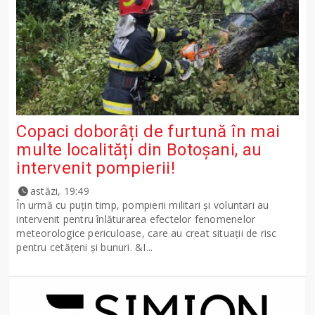
Copaci doborâți de furtună în mai
multe localități din Botoșani, au
intervenit pompierii!
astăzi, 19:49
În urmă cu puțin timp, pompierii militari și voluntari au
intervenit pentru înlăturarea efectelor fenomenelor
meteorologice periculoase, care au creat situații de risc
pentru cetățeni și bunuri. &I...