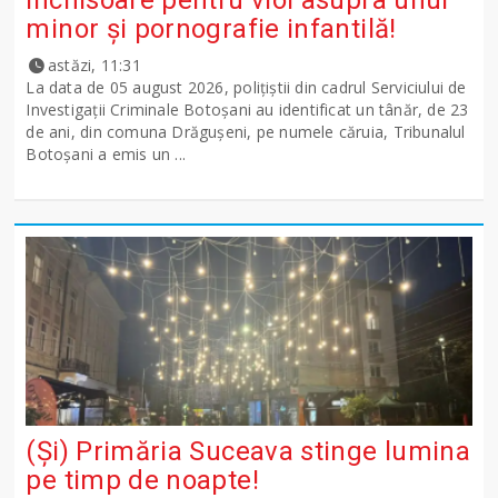
minor și pornografie infantilă!
astăzi, 11:31
La data de 05 august 2026, polițiștii din cadrul Serviciului de
Investigații Criminale Botoșani au identificat un tânăr, de 23
de ani, din comuna Drăgușeni, pe numele căruia, Tribunalul
Botoșani a emis un ...
(Și) Primăria Suceava stinge lumina
pe timp de noapte!