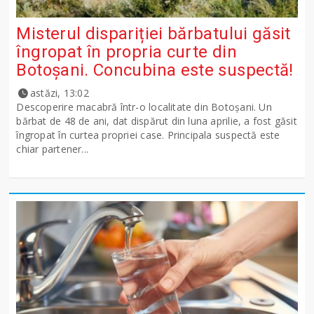
Misterul dispariției bărbatului găsit
îngropat în propria curte din
Botoșani. Concubina este suspectă!
astăzi, 13:02
Descoperire macabră într-o localitate din Botoșani. Un
bărbat de 48 de ani, dat dispărut din luna aprilie, a fost găsit
îngropat în curtea propriei case. Principala suspectă este
chiar partener...