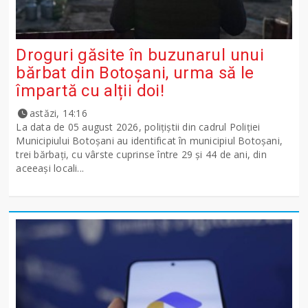
Droguri găsite în buzunarul unui
bărbat din Botoșani, urma să le
împartă cu alții doi!
astăzi, 14:16
La data de 05 august 2026, polițiștii din cadrul Poliției
Municipiului Botoșani au identificat în municipiul Botoșani,
trei bărbați, cu vârste cuprinse între 29 și 44 de ani, din
aceeași locali...