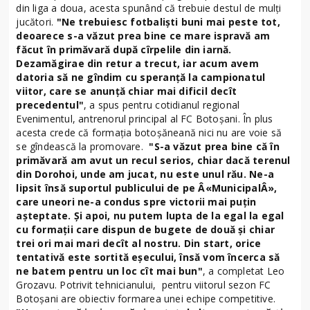
din liga a doua, acesta spunând că trebuie destul de mulţi
jucători.
"Ne trebuiesc fotbalişti buni mai peste tot,
deoarece s-a văzut prea bine ce mare ispravă am
făcut în primăvară după cîrpelile din iarnă.
Dezamăgirae din retur a trecut, iar acum avem
datoria să ne gîndim cu speranţă la campionatul
viitor, care se anunţă chiar mai dificil decît
precedentul"
, a spus pentru cotidianul regional
Evenimentul, antrenorul principal al FC Botoşani. În plus
acesta crede că formaţia botoşăneană nici nu are voie să
se gîndească la promovare.
"S-a văzut prea bine că în
primăvară am avut un recul serios, chiar dacă terenul
din Dorohoi, unde am jucat, nu este unul rău. Ne-a
lipsit însă suportul publicului de pe Â«MunicipalÂ»,
care uneori ne-a condus spre victorii mai puţin
aşteptate. Şi apoi, nu putem lupta de la egal la egal
cu formaţii care dispun de bugete de două şi chiar
trei ori mai mari decît al nostru. Din start, orice
tentativă este sortită eşecului, însă vom încerca să
ne batem pentru un loc cît mai bun"
, a completat Leo
Grozavu. Potrivit tehnicianului, pentru viitorul sezon FC
Botoşani are obiectiv formarea unei echipe competitive.