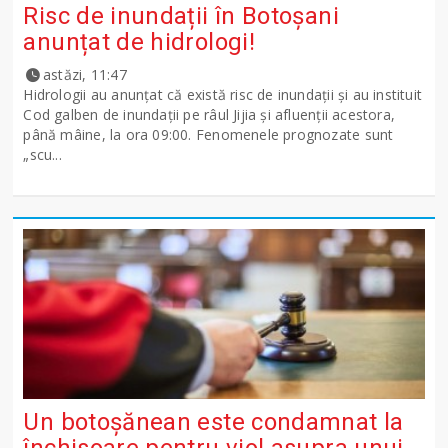
Risc de inundații în Botoșani
anunțat de hidrologi!
astăzi, 11:47
Hidrologii au anunțat că există risc de inundații și au instituit
Cod galben de inundații pe râul Jijia și afluenții acestora,
până mâine, la ora 09:00. Fenomenele prognozate sunt
„scu...
Un botoșănean este condamnat la
închisoare pentru viol asupra unui