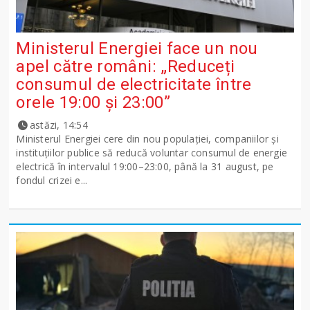
Ministerul Energiei face un nou
apel către români: „Reduceți
consumul de electricitate între
orele 19:00 și 23:00”
astăzi, 14:54
Ministerul Energiei cere din nou populației, companiilor și
instituțiilor publice să reducă voluntar consumul de energie
electrică în intervalul 19:00–23:00, până la 31 august, pe
fondul crizei e...