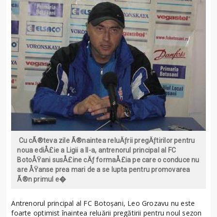
Cu cÃ®teva zile Ã®naintea reluÄƒrii pregÄƒtirilor pentru
noua ediÅ£ie a Ligii a II-a, antrenorul principal al FC
BotoÅŸani susÅ£ine cÄƒ formaÅ£ia pe care o conduce nu
are ÅŸanse prea mari de a se lupta pentru promovarea
Ã®n primul e�
Antrenorul principal al FC Botoşani, Leo Grozavu nu este
foarte optimist înaintea reluării pregătirii pentru noul sezon