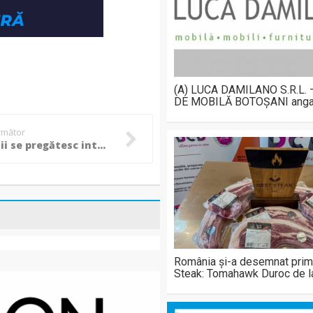
(A) LUCA DAMILANO S.R.L.
DE MOBILĂ BOTOȘANI anga
următor
Sucevenii se pregătesc intens pentru confruntarea amicală cu FC Botoșani!
România și-a desemnat prim
Steak: Tomahawk Duroc de 