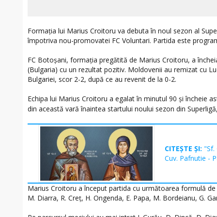
Formația lui Marius Croitoru va debuta în noul sezon al Superli
împotriva nou-promovatei FC Voluntari. Partida este program
FC Botoșani, formația pregătită de Marius Croitoru, a înch
(Bulgaria) cu un rezultat pozitiv. Moldovenii au remizat cu 
Bulgariei, scor 2-2, după ce au revenit de la 0-2.
Echipa lui Marius Croitoru a egalat în minutul 90 și încheie ast
din această vară înaintea startului noului sezon din Superligă
CITEȘTE ȘI:
"Sf.
Cuv. Pafnutie - 
Marius Croitoru a început partida cu următoarea formulă de e
M. Diarra, R. Creț, H. Ongenda, E. Papa, M. Bordeianu, G. Ga