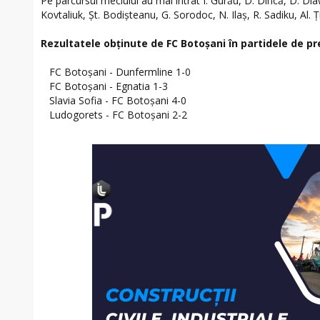
Pe parcursul meciului au mai intrat I. Gurău, D. Dincă, D. Dia
Kovtaliuk, Șt. Bodișteanu, G. Sorodoc, N. Ilaș, R. Sadiku, Al. 
Rezultatele obținute de FC Botoșani în partidele de pr
FC Botoșani - Dunfermline 1-0
FC Botoșani - Egnatia 1-3
Slavia Sofia - FC Botoșani 4-0
Ludogorets - FC Botoșani 2-2