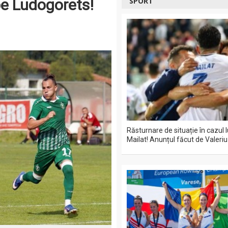
pe Ludogorets!
SPORT
Răsturnare de situație în cazul 
Mailat! Anunțul făcut de Valeriu