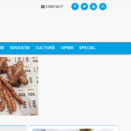
CONTACT
IE
EDUCAȚIE
CULTURĂ
OPINII
SPECIAL