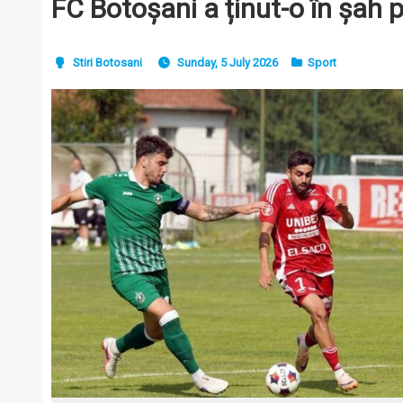
FC Botoșani a ținut-o în șah 
Stiri Botosani
Sunday, 5 July 2026
Sport