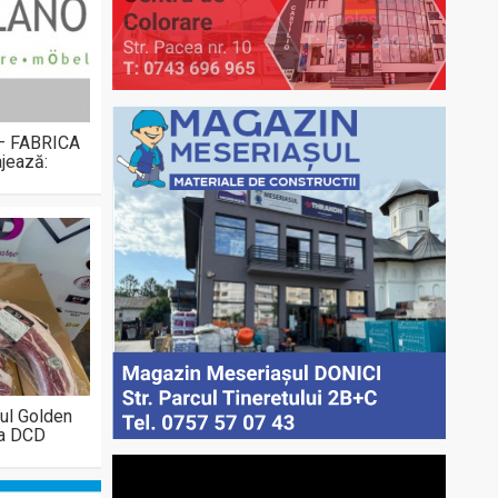
 – FABRICA
jează:
ul Golden
la DCD