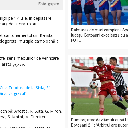
Foto: gsp.ro
gii pe 17 iulie, în deplasare,
ată de la ora 18:30.
Palmares de mari campioni: Spo
eiat cantonamentul din Bansko
județul Botoșani excelează cu a
FOTO
Ludogorets, multipla campioană a
fel seria meciurilor de verificare
gsp.ro.
, arată
 Cuv. Teodora de la Sihla; Sf.
Pârvu Zugravul"
chipă: Anestis, R. Suta, G. Miron,
ma, S. Mailat, A. Dumiter.
Dumiter, atac dezlănțuit după U 
Botoșani 2-1: ”Arbitrul are pute