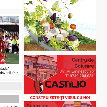
ntada”
dovenii, fără