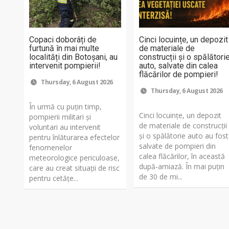
Copaci doborâți de
Cinci locuințe, un depozit
furtună în mai multe
de materiale de
localități din Botoșani, au
construcții și o spălători
intervenit pompierii!
auto, salvate din calea
flăcărilor de pompieri!
Thursday, 6 August 2026
Thursday, 6 August 2026
În urmă cu puțin timp,
Cinci locuințe, un depozit
pompierii militari și
de materiale de construcții
voluntari au intervenit
și o spălătorie auto au fost
pentru înlăturarea efectelor
salvate de pompieri din
fenomenelor
calea flăcărilor, în această
meteorologice periculoase,
după-amiază. În mai puțin
care au creat situații de risc
de 30 de mi...
pentru cetățe...