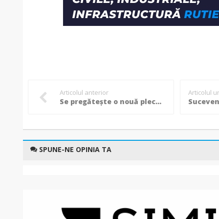
Articolul anterior
Articolul 
Se pregătește o nouă plecare din Superliga: Jucătorul este deja cu gândul la banii din Orientul Mijlociu!
SPUNE-NE OPINIA TA