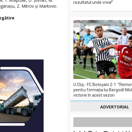
w, T. Afilipoae, D. Ștefan, M.
rezultatul unde vrea!”
Țigănașu, Z. Mitrov și Markovic.
egătire
U Cluj - FC Botoșani 2-1. ”Remo
pentru formația lui Bergodi! Mol
victorie în acest sezon
ADVERTORIAL