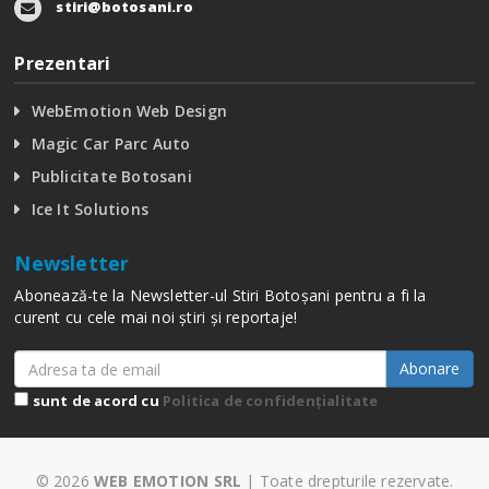
stiri@botosani.ro
Prezentari
WebEmotion Web Design
Magic Car Parc Auto
Publicitate Botosani
Ice It Solutions
Newsletter
Abonează-te la Newsletter-ul Stiri Botoșani pentru a fi la
curent cu cele mai noi știri și reportaje!
Abonare
sunt de acord cu
Politica de confidențialitate
© 2026
WEB EMOTION SRL
| Toate drepturile rezervate.