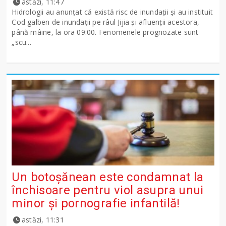
astăzi, 11:47
Hidrologii au anunțat că există risc de inundații și au instituit
Cod galben de inundații pe râul Jijia și afluenții acestora,
până mâine, la ora 09:00. Fenomenele prognozate sunt
„scu...
Un botoșănean este condamnat la
închisoare pentru viol asupra unui
minor și pornografie infantilă!
astăzi, 11:31