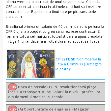
ultima vreme s-a antrenat de unul singur in sala. Cei de la
CFR au incercat continuu in ultimele cinci luni sa-i rezilieze
contractul, dar Baptista s-a tinut tare pe picioare, scrie
ziare.com.
Brazilianul primea un salariu de 40 de mii de euro pe luna la
CFR Cluj si a acceptat cu greu sa-si rezilieze contractul. El
ramane totusi cel mai titrat fotbalist care a ajuns vreodata
in Liga 1, chiar daca fanii fotbalului n-au apucat sa-l vada.
CITEȘTE ȘI:
"Schimbarea la
Față a Domnului (Dezlegare
la peşte)"
Pub
Baza de cereale LITENI revoluționează piața
locală a transporturilor! Salarii la nivelul profesiilor
din domeniul medical si tehnic
Pub
(A) Oportunitate de angajare - Magazin