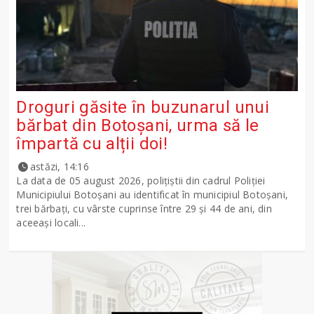
Droguri găsite în buzunarul unui
bărbat din Botoșani, urma să le
împartă cu alții doi!
astăzi, 14:16
La data de 05 august 2026, polițiștii din cadrul Poliției
Municipiului Botoșani au identificat în municipiul Botoșani,
trei bărbați, cu vârste cuprinse între 29 și 44 de ani, din
aceeași locali...