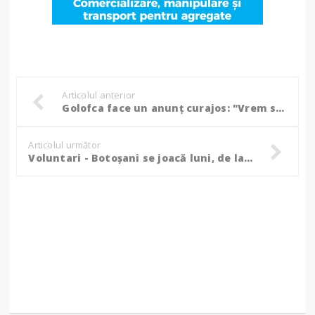
Articolul anterior
Golofca face un anunţ curajos: "Vrem să câştigăm playout-ul"
Articolul următor
Voluntari - Botoşani se joacă luni, de la 20:30. Ce au declarat Bergodi şi Ciobotariu înainte de meci