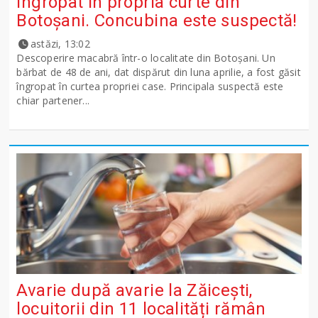
îngropat în propria curte din
Botoșani. Concubina este suspectă!
astăzi, 13:02
Descoperire macabră într-o localitate din Botoșani. Un
bărbat de 48 de ani, dat dispărut din luna aprilie, a fost găsit
îngropat în curtea propriei case. Principala suspectă este
chiar partener...
Avarie după avarie la Zăicești,
locuitorii din 11 localități rămân