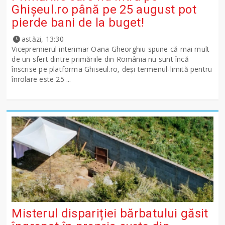
Ghişeul.ro până pe 25 august pot
pierde bani de la buget!
astăzi, 13:30
Vicepremierul interimar Oana Gheorghiu spune că mai mult
de un sfert dintre primăriile din România nu sunt încă
înscrise pe platforma Ghiseul.ro, deși termenul-limită pentru
înrolare este 25 ...
Misterul dispariției bărbatului găsit