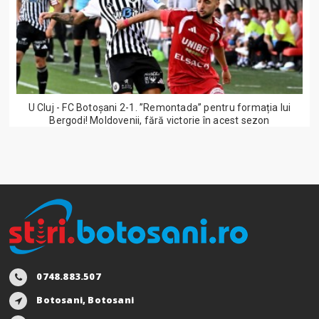
U Cluj - FC Botoșani 2-1. ”Remontada” pentru formația lui
Bergodi! Moldovenii, fără victorie în acest sezon
0748.883.507
Botosani, Botosani