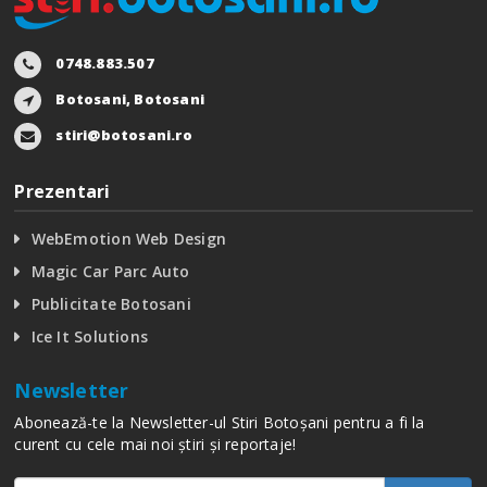
0748.883.507
Botosani, Botosani
stiri@botosani.ro
Prezentari
WebEmotion Web Design
Magic Car Parc Auto
Publicitate Botosani
Ice It Solutions
Newsletter
Abonează-te la Newsletter-ul Stiri Botoșani pentru a fi la
curent cu cele mai noi știri și reportaje!