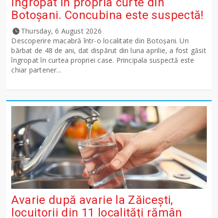
îngropat în propria curte din
Botoșani. Concubina este suspectă!
Thursday, 6 August 2026
Descoperire macabră într-o localitate din Botoșani. Un
bărbat de 48 de ani, dat dispărut din luna aprilie, a fost găsit
îngropat în curtea propriei case. Principala suspectă este
chiar partener...
Avarie după avarie la Zăicești,
locuitorii din 11 localități rămân