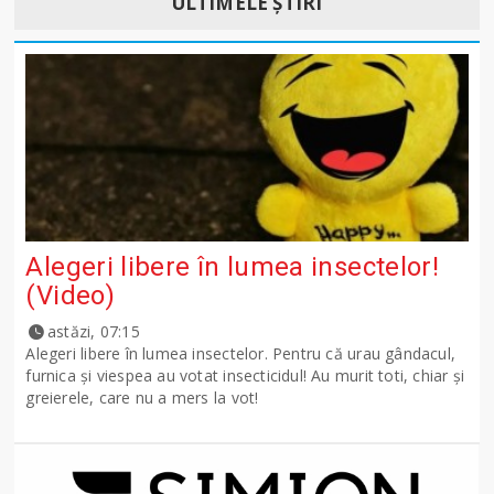
ULTIMELE ȘTIRI
Alegeri libere în lumea insectelor!
(Video)
astăzi, 07:15
Alegeri libere în lumea insectelor. Pentru că urau gândacul,
furnica și viespea au votat insecticidul! Au murit toti, chiar și
greierele, care nu a mers la vot!