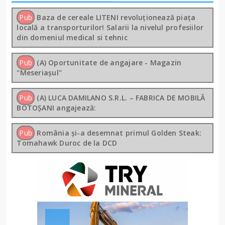
Pub
Baza de cereale LITENI revoluționează piața
locală a transporturilor! Salarii la nivelul profesiilor
din domeniul medical si tehnic
Pub
(A) Oportunitate de angajare - Magazin
"Meseriașul"
Pub
(A) LUCA DAMILANO S.R.L. – FABRICA DE MOBILĂ
BOTOȘANI angajează:
Pub
România și-a desemnat primul Golden Steak:
Tomahawk Duroc de la DCD