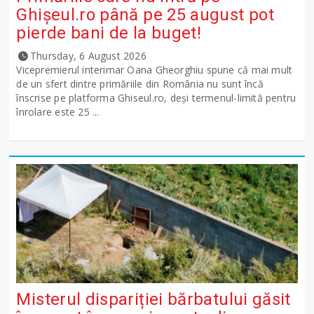
Ghişeul.ro până pe 25 august pot
pierde bani de la buget!
Thursday, 6 August 2026
Vicepremierul interimar Oana Gheorghiu spune că mai mult
de un sfert dintre primăriile din România nu sunt încă
înscrise pe platforma Ghiseul.ro, deși termenul-limită pentru
înrolare este 25 ...
Misterul dispariției bărbatului găsit