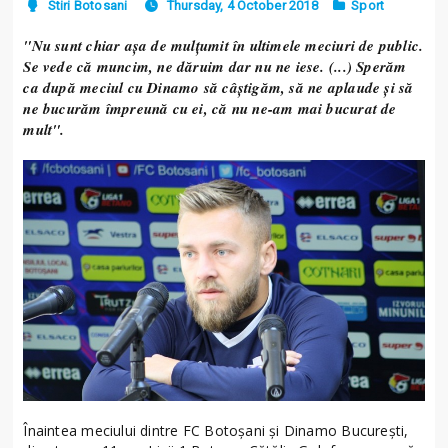
Stiri Botosani
Thursday, 4 October 2018
Sport
"Nu sunt chiar așa de mulțumit în ultimele meciuri de public.
Se vede că muncim, ne dăruim dar nu ne iese. (...) Sperăm
ca după meciul cu Dinamo să câștigăm, să ne aplaude și să
ne bucurăm împreună cu ei, că nu ne-am mai bucurat de
mult".
Înaintea meciului dintre FC Botoșani și Dinamo București,