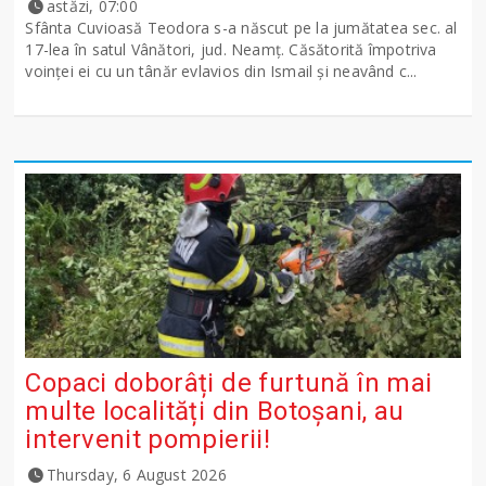
astăzi, 07:00
Sfânta Cuvioasă Teodora s-a născut pe la jumătatea sec. al
17-lea în satul Vânători, jud. Neamţ. Căsătorită împotriva
voinţei ei cu un tânăr evlavios din Ismail şi neavând c...
Copaci doborâți de furtună în mai
multe localități din Botoșani, au
intervenit pompierii!
Thursday, 6 August 2026