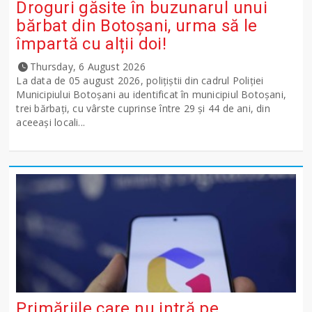
Droguri găsite în buzunarul unui
bărbat din Botoșani, urma să le
împartă cu alții doi!
Thursday, 6 August 2026
La data de 05 august 2026, polițiștii din cadrul Poliției
Municipiului Botoșani au identificat în municipiul Botoșani,
trei bărbați, cu vârste cuprinse între 29 și 44 de ani, din
aceeași locali...
Primăriile care nu intră pe