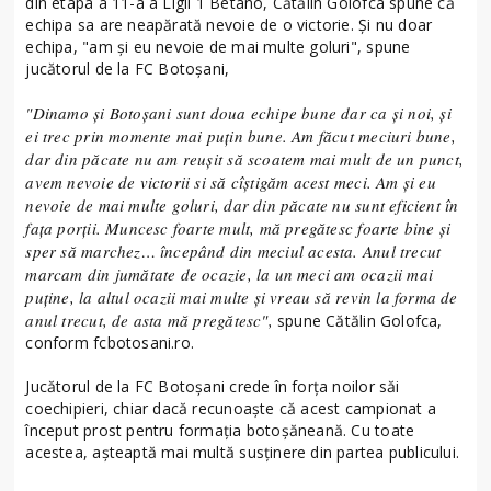
din etapa a 11-a a Ligii 1 Betano, Cătălin Golofca spune că
echipa sa are neapărată nevoie de o victorie. Și nu doar
echipa, "am și eu nevoie de mai multe goluri", spune
jucătorul de la FC Botoșani,
"Dinamo și Botoșani sunt doua echipe bune dar ca și noi, și
ei trec prin momente mai puțin bune. Am făcut meciuri bune,
dar din păcate nu am reușit să scoatem mai mult de un punct,
avem nevoie de victorii si să cîștigăm acest meci. Am și eu
nevoie de mai multe goluri, dar din păcate nu sunt eficient în
fața porții. Muncesc foarte mult, mă pregătesc foarte bine și
sper să marchez… începând din meciul acesta. Anul trecut
marcam din jumătate de ocazie, la un meci am ocazii mai
puține, la altul ocazii mai multe și vreau să revin la forma de
anul trecut, de asta mă pregătesc",
spune Cătălin Golofca,
conform fcbotosani.ro.
Jucătorul de la FC Botoșani crede în forța noilor săi
coechipieri, chiar dacă recunoaște că acest campionat a
început prost pentru formația botoșăneană. Cu toate
acestea, așteaptă mai multă susținere din partea publicului.