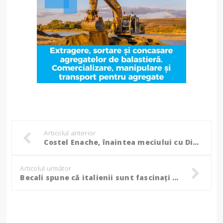
Articolul anterior
Costel Enache, înaintea meciului cu Dinamo: "Avem ceva de demonstrat, avem răni, avem orgolii"
Articolul următor
Becali spune că italienii sunt fascinați de Olimpiu Moruțan: "Un interviu special cu cea mai mare perlă a Europei"