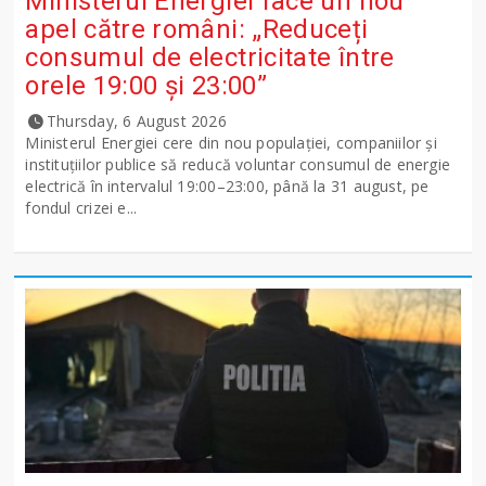
Ministerul Energiei face un nou
apel către români: „Reduceți
consumul de electricitate între
orele 19:00 și 23:00”
Thursday, 6 August 2026
Ministerul Energiei cere din nou populației, companiilor și
instituțiilor publice să reducă voluntar consumul de energie
electrică în intervalul 19:00–23:00, până la 31 august, pe
fondul crizei e...