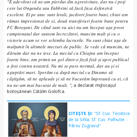
"E adevărat că ne-am pierdut din agresivitate, dar nu-i poți
cere lui Ongenda sau Fabbrini să facă faza defensivă
excelent. Ei pe atac sunt letali, jucători foarte buni, chiar am
rămas impresionat de ei, două transferuri foarte bune pentru
FC Botoșani. De când sunt eu aici nu am început așa prost
campionatul dar suntem încrezători, muncim mult și cu o
victorie acum se vor schimba lucrurile. Nu sunt chiar așa de
mulțumit în ultimele meciuri de public. Se vede că muncim, ne
dăruim dar nu ne iese. La meciul cu Chiajna am început
foarte bine, am primit un gol dintr-o fază fixă și apoi publicul
a fost contra noastră. Nu mi se pare normal, dar au și ei
așteptări mari. Sperăm ca după meciul cu Dinamo să
câștigăm, să ne aplaude și să ne bucurăm împreună cu ei, că
nu ne-am mai bucurat de mult. "
, a declarat mijlocașul
botoșănean Cătălin Golofca.
CITEȘTE ȘI:
"Sf. Cuv. Teodora
de la Sihla; Sf. Cuv. Pafnutie -
Pârvu Zugravul"