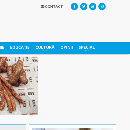
CONTACT
IE
EDUCAȚIE
CULTURĂ
OPINII
SPECIAL