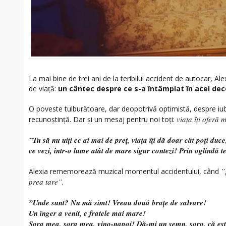
La mai bine de trei ani de la teribilul accident de autocar, Al
de viață:
un cântec despre ce s-a întâmplat în acel de
O poveste tulburătoare, dar deopotrivă optimistă, despre iubi
viața îți oferă 
recunoștință. Dar și un mesaj pentru noi toți:
”Tu să nu uiți ce ai mai de preț, viața îți dă doar cât poți duce,
ce vezi, într-o lume atât de mare sigur contezi! Prin oglindă t
”
Alexia rememorează muzical momentul accidentului, când
prea tare”.
”Unde sunt? Nu mă simt! Vreau două brațe de salvare!
Un înger a venit, e fratele mai mare!
Sora mea, sora mea, vino-napoi! Dă-mi un semn, soro, că ești