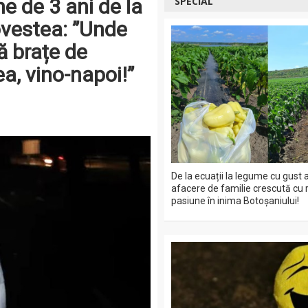
e de 3 ani de la
SPECIAL
povestea: ”Unde
ă brațe de
a, vino-napoi!”
De la ecuații la legume cu gust a
afacere de familie crescută cu 
pasiune în inima Botoșaniului!