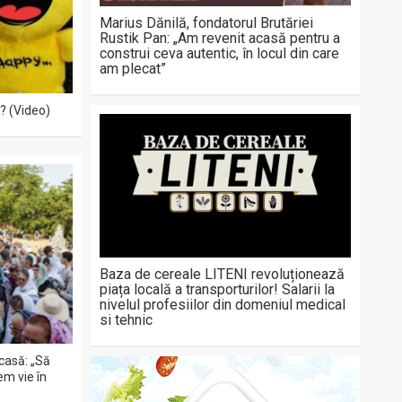
Marius Dănilă, fondatorul Brutăriei
Rustik Pan: „Am revenit acasă pentru a
construi ceva autentic, în locul din care
am plecat”
? (Video)
Baza de cereale LITENI revoluționează
piața locală a transporturilor! Salarii la
nivelul profesiilor din domeniul medical
si tehnic
acasă: „Să
em vie în