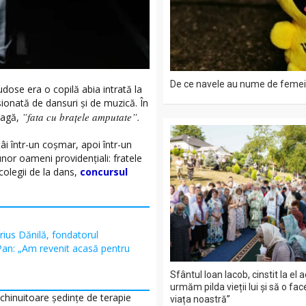
De ce navele au nume de femei
udose era o copilă abia intrată la
ionată de dansuri și de muzică. În
”fata cu brațele amputate”.
eagă,
tâi într-un coșmar, apoi într-un
unor oameni providențiali: fratele
colegii de la dans,
concursul
ius Dănilă, fondatorul
 Pan: „Am revenit acasă pentru
Sfântul Ioan Iacob, cinstit la el 
urmăm pilda vieții lui și să o fac
 chinuitoare ședințe de terapie
viața noastră”