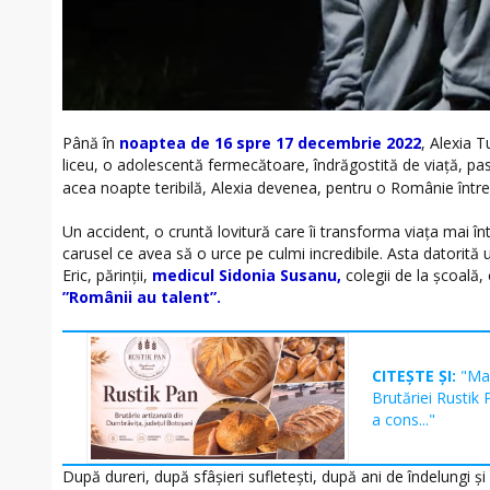
Până în
noaptea de 16 spre 17 decembrie 2022
, Alexia T
liceu, o adolescentă fermecătoare, îndrăgostită de viață, pas
acea noapte teribilă, Alexia devenea, pentru o Românie într
Un accident, o cruntă lovitură care îi transforma viața mai în
carusel ce avea să o urce pe culmi incredibile. Asta datorită 
Eric, părinții,
medicul Sidonia Susanu,
colegii de la școală, 
”Românii au talent”.
CITEȘTE ȘI:
"Mar
Brutăriei Rustik
a cons..."
După dureri, după sfâșieri sufletești, după ani de îndelungi și