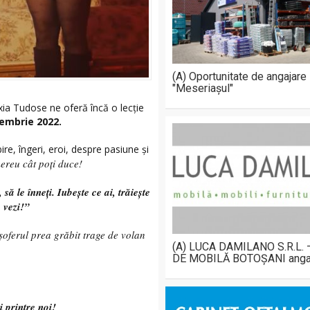
(A) Oportunitate de angajare
"Meseriașul"
exia Tudose ne oferă încă o lecție
cembrie 2022.
re, îngeri, eroi, despre pasiune și
mereu cât poți duce!
 să le înneți. Iubește ce ai, trăiește
e vezi!”
șoferul prea grăbit trage de volan
(A) LUCA DAMILANO S.R.L.
DE MOBILĂ BOTOȘANI anga
 printre noi!