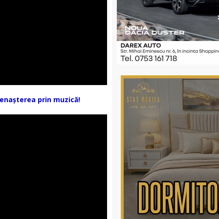
renașterea prin muzică!