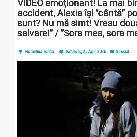
VIDEO emoționant! La mai bin
accident, Alexia își ”cântă” 
sunt? Nu mă simt! Vreau dou
salvare!” / ”Sora mea, sora me
Florentina Tonita
Saturday, 25 April 2026
Special