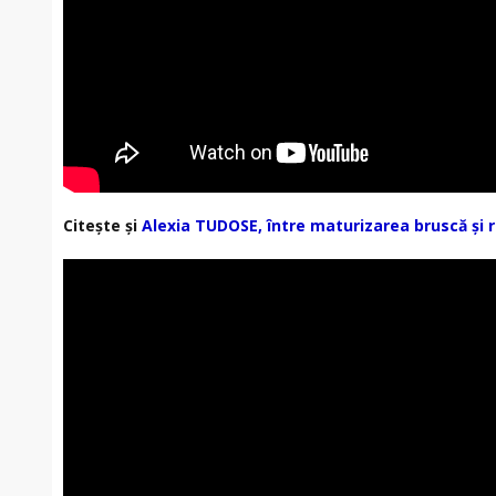
Citește și
Alexia TUDOSE, între maturizarea bruscă și 