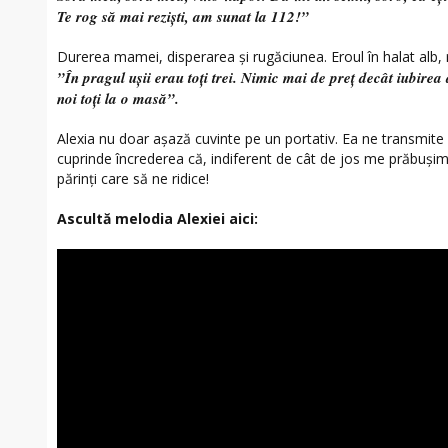
Te rog să mai reziști, am sunat la 112!”
Durerea mamei, disperarea și rugăciunea. Eroul în halat alb,
”În pragul ușii erau toți trei. Nimic mai de preț decât iubir
noi toți la o masă”.
Alexia nu doar așază cuvinte pe un portativ. Ea ne transmite
cuprinde încrederea că, indiferent de cât de jos me prăbușim,
părinți care să ne ridice!
Ascultă melodia Alexiei aici: