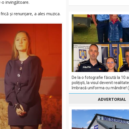
r-o invingătoare.
 frică și renunțare, a ales muzica.
De la o fotografie făcută la 10 a
polițiști, la visul devenit realitat
îmbracă uniforma cu mândrie! 
ADVERTORIAL