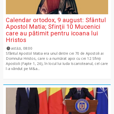
Calendar ortodox, 9 august: Sfântul
Apostol Matia; Sfinţii 10 Mucenici
care au pătimit pentru icoana lui
Hristos
astăzi, 08:00
Sfântul Apostol Matia era unul dintre cei 70 de Apostoli ai
Domnului Hristos, care s-a numărat apoi cu cei 12 Sfinţi
Apostoli (Fapte 1, 26), în locul lui Iuda Iscarioteanul, cel care
l-a vândut pe M&a...