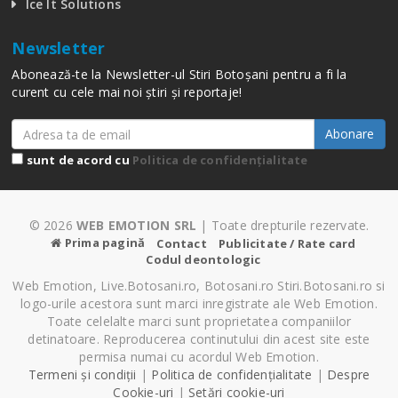
Ice It Solutions
Newsletter
Abonează-te la Newsletter-ul Stiri Botoșani pentru a fi la
curent cu cele mai noi știri și reportaje!
Abonare
sunt de acord cu
Politica de confidențialitate
© 2026
WEB EMOTION SRL
| Toate drepturile rezervate.
Prima pagină
Contact
Publicitate / Rate card
Codul deontologic
Web Emotion, Live.Botosani.ro, Botosani.ro Stiri.Botosani.ro si
logo-urile acestora sunt marci inregistrate ale Web Emotion.
Toate celelalte marci sunt proprietatea companiilor
detinatoare. Reproducerea continutului din acest site este
permisa numai cu acordul Web Emotion.
Termeni și condiții
|
Politica de confidențialitate
|
Despre
Cookie-uri
|
Setări cookie-uri