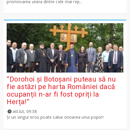
promovarea uneia dintre cele mai rep...
”Dorohoi și Botoșani puteau să nu
fie astăzi pe harta României dacă
ocupanții n-ar fi fost opriți la
Herța!”
astăzi, 09:38
Și un singur erou poate salva onoarea unui popor!