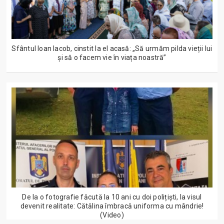
Sfântul Ioan Iacob, cinstit la el acasă: „Să urmăm pilda vieții lui
și să o facem vie în viața noastră”
De la o fotografie făcută la 10 ani cu doi polițiști, la visul
devenit realitate: Cătălina îmbracă uniforma cu mândrie!
(Video)