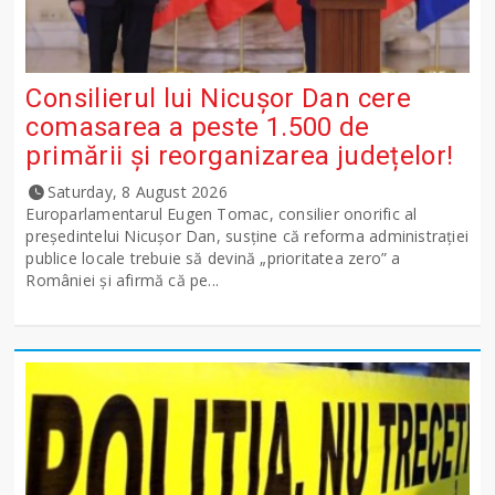
Consilierul lui Nicușor Dan cere
comasarea a peste 1.500 de
primării și reorganizarea județelor!
Saturday, 8 August 2026
Europarlamentarul Eugen Tomac, consilier onorific al
președintelui Nicușor Dan, susține că reforma administrației
publice locale trebuie să devină „prioritatea zero” a
României și afirmă că pe...