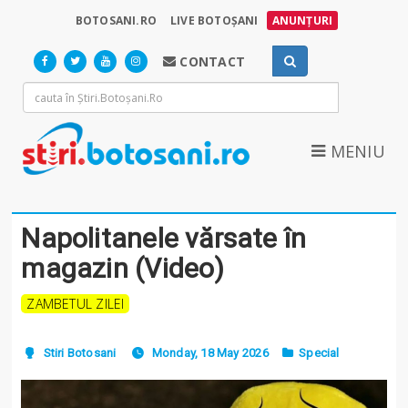
BOTOSANI.RO
LIVE BOTOȘANI
ANUNȚURI
CONTACT
MENIU
Napolitanele vărsate în
magazin (Video)
ZAMBETUL ZILEI
Stiri Botosani
Monday, 18 May 2026
Special