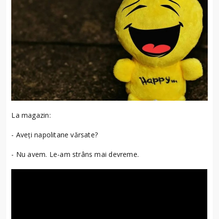
La magazin:
- Aveți napolitane vărsate?
- Nu avem. Le-am strâns mai devreme.