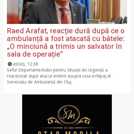
Raed Arafat, reacție dură după ce o
ambulanță a fost atacată cu bâtele:
„O minciună a trimis un salvator în
sala de operație”
astăzi, 12:38
Șeful Departamentului pentru Situații de Urgență a
reacționat după atacul violent asupra unui echipaj al
Serviciului de Ambulanță din Cluj.