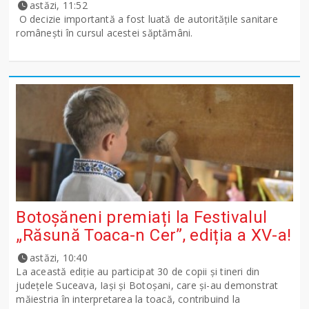
astăzi, 11:52
O decizie importantă a fost luată de autoritățile sanitare
românești în cursul acestei săptămâni.
Botoșăneni premiați la Festivalul
„Răsună Toaca-n Cer”, ediția a XV-a!
astăzi, 10:40
La această ediție au participat 30 de copii și tineri din
județele Suceava, Iași și Botoșani, care și-au demonstrat
măiestria în interpretarea la toacă, contribuind la