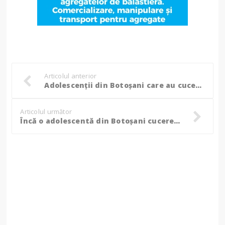
Articolul anterior
Adolescenții din Botoșani care au cucerit juriul Festivalului de Muzică Folk „Sunetul muzicii” din Sibiu! (Foto)
Articolul următor
Încă o adolescentă din Botoșani cucerește aurul în Cupa României la Box Feminin! (Foto, Video)