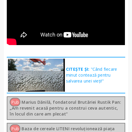
CITEȘTE ȘI:
"Când fiecare
minut contează pentru
salvarea unei vieți!"
Pub
Marius Dănilă, fondatorul Brutăriei Rustik Pan:
„Am revenit acasă pentru a construi ceva autentic,
în locul din care am plecat”
Pub
Baza de cereale LITENI revoluționează piața