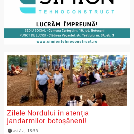
Zilele Nordului în atenția
jandarmilor botoșăneni!
astăzi, 18:35