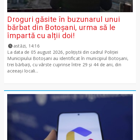
Droguri găsite în buzunarul unui
bărbat din Botoșani, urma să le
împartă cu alții doi!
astăzi, 14:16
La data de 05 august 2026, polițiștii din cadrul Poliției
Municipiului Botoșani au identificat în municipiul Botoșani,
trei bărbați, cu vârste cuprinse între 29 și 44 de ani, din
aceeași locali...