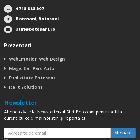
0748.883.507
Botosani, Botosani
stiri@botosani.ro
Prezentari
WebEmotion Web Design
Magic Car Parc Auto
Publicitate Botosani
Ice It Solutions
Newsletter
Abonează-te la Newsletter-ul Stiri Botoșani pentru a fi la
curent cu cele mai noi știri și reportaje!
Abonare