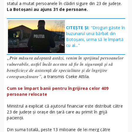
statul a mutat persoanele în clădiri sigure din 23 de județe.
La Botoșani au ajuns 31 de persoane.
CITEȘTE ȘI:
"Droguri găsite în
buzunarul unui bărbat din
Botoșani, urma să le împartă
cu al..."
„Prin măsura adoptată astăzi, venim în sprijinul persoanelor
vulnerabile, astfel încât acestea să fie în siguranță și să
beneficieze de asistență de specialitate și de îngrijire
corespunzătoare”,
a transmis Cseke Attila.
Cum se împart banii pentru îngrijirea celor 409
persoane relocate
Ministrul a explicat că ajutorul financiar este distribuit către
23 de județe și orașe din țară care au primit în grijă
pacienții.
Din suma totală, peste 13 milioane de lei merg către