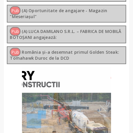
Pub
(A) Oportunitate de angajare - Magazin
"Meseriașul"
Pub
(A) LUCA DAMILANO S.R.L. – FABRICA DE MOBILĂ
BOTOȘANI angajează:
Pub
România și-a desemnat primul Golden Steak:
Tomahawk Duroc de la DCD