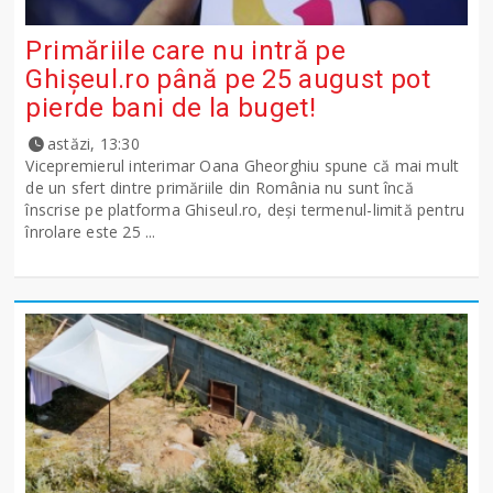
Primăriile care nu intră pe
Ghişeul.ro până pe 25 august pot
pierde bani de la buget!
astăzi, 13:30
Vicepremierul interimar Oana Gheorghiu spune că mai mult
de un sfert dintre primăriile din România nu sunt încă
înscrise pe platforma Ghiseul.ro, deși termenul-limită pentru
înrolare este 25 ...