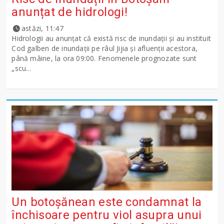
anunțat de hidrologi!
astăzi, 11:47
Hidrologii au anunțat că există risc de inundații și au instituit
Cod galben de inundații pe râul Jijia și afluenții acestora,
până mâine, la ora 09:00. Fenomenele prognozate sunt
„scu...
Un botoșănean este condamnat la
închisoare pentru viol asupra unui