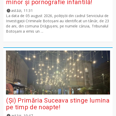
minor și pornografie infantilă!
astăzi, 11:31
La data de 05 august 2026, polițiștii din cadrul Serviciului de
Investigații Criminale Botoșani au identificat un tânăr, de 23
de ani, din comuna Drăgușeni, pe numele căruia, Tribunalul
Botoșani a emis un ...
(Și) Primăria Suceava stinge lumina
pe timp de noapte!
astăzi, 10:47