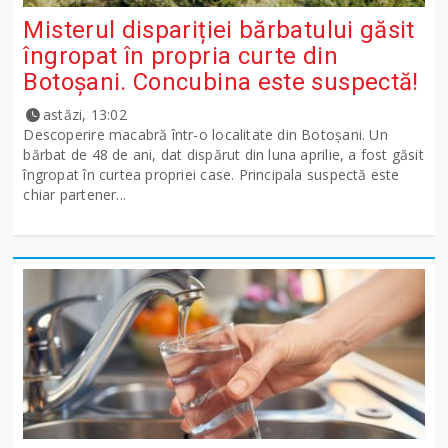
Misterul dispariției bărbatului găsit
îngropat în propria curte din
Botoșani. Concubina este suspectă!
astăzi, 13:02
Descoperire macabră într-o localitate din Botoșani. Un
bărbat de 48 de ani, dat dispărut din luna aprilie, a fost găsit
îngropat în curtea propriei case. Principala suspectă este
chiar partener...