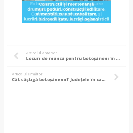
Articolul anterior
Locuri de muncă pentru botoșăneni în Uniunea Europeană!
Articolul următor
Cât câștigă botoșănenii? Județele în care angajații încasează cei mai mulți și cei mai puțini bani!