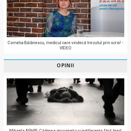
Cornelia Bălănescu, medicul care vindecă trecutul prin scris! -
VIDEO
OPINII
Mihaela ARHIP: Căderea aproapelui și indiferența fără leac!