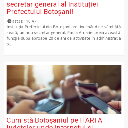
secretar general al Instituției
Prefectului Botoșani!
astăzi, 10:47
Instituția Prefectului din Botoșani are, începând de sâmbătă
seară, un nou secretar general. Paula Amariei preia această
funcție după aproape 20 de ani de activitate în administrația
p...
Cum stă Botoșaniul pe HARTA
județelor unde internetul și