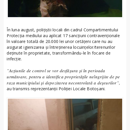
În luna august, polițiștii locali din cadrul Compartimentului
Protecția mediului au aplicat 17 sancțiuni contravenționale
în valoare totală de 20.000 lei unor cetățeni care nu au
asigurat igienizarea și întreținerea locuințelor/terenurilor
deținute în proprietate, transformându-le în focare de
infecție.
”Acțiunile de control se vor desfășura și în perioada
următoare, pentru a identifica proprietățile neîngrijite de pe
raza municipiului și depozitarea necontrolată a deșeurilor”,
au transmis reprezentanții Poliției Locale Botoșani.