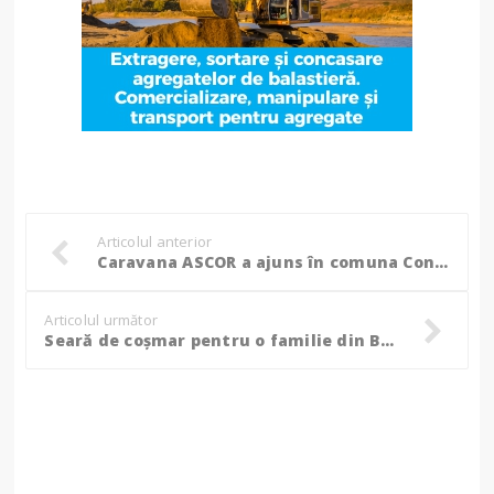
Articolul anterior
Caravana ASCOR a ajuns în comuna Concești, din județul Botoșani (Foto)
Articolul următor
Seară de coşmar pentru o familie din Botoşani: Tânăr lovit de unchi cu coasa, sub privirile tatălui!