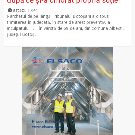
după ce și-a omorât propria soție!
astăzi, 17:41
Parchetul de pe lângă Tribunalul Botoşani a dispus
trimiterea în judecată, în stare de arest preventiv, a
inculpatului Ț.I., în vârstă de 69 de ani, din comuna Albești,
județul Botoș...