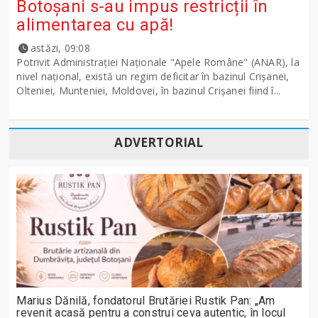
Botoșani s-au impus restricții în
alimentarea cu apă!
astăzi, 09:08
Potrivit Administraţiei Naţionale "Apele Române" (ANAR), la
nivel naţional, există un regim deficitar în bazinul Crişanei,
Olteniei, Munteniei, Moldovei, în bazinul Crişanei fiind î...
ADVERTORIAL
Marius Dănilă, fondatorul Brutăriei Rustik Pan: „Am
revenit acasă pentru a construi ceva autentic, în locul