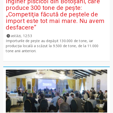
Inginer piscicol din Botoşani, care
produce 300 tone de peşte:
„Competiţia făcută de peştele de
import este tot mai mare. Nu avem
desfacere“
astăzi, 12:53
Importurile de peşte au depăşit 130.000 de tone, iar
producţia locală a scăzut la 9.500 de tone, de la 11.000
tone anii anteriori.