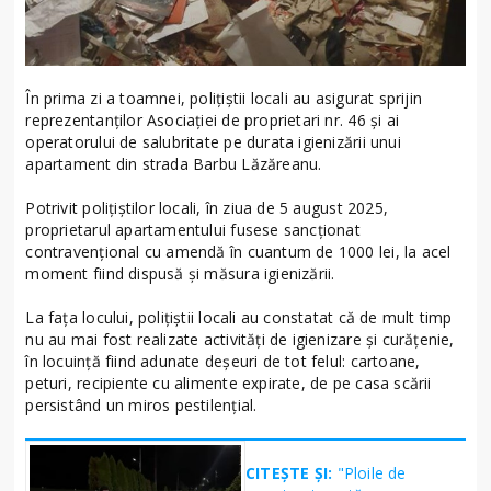
În prima zi a toamnei, polițiștii locali au asigurat sprijin
reprezentanților Asociației de proprietari nr. 46 și ai
operatorului de salubritate pe durata igienizării unui
apartament din strada Barbu Lăzăreanu.
Potrivit polițiștilor locali, în ziua de 5 august 2025,
proprietarul apartamentului fusese sancționat
contravențional cu amendă în cuantum de 1000 lei, la acel
moment fiind dispusă și măsura igienizării.
La fața locului, polițiștii locali au constatat că de mult timp
nu au mai fost realizate activități de igienizare și curățenie,
în locuință fiind adunate deșeuri de tot felul: cartoane,
peturi, recipiente cu alimente expirate, de pe casa scării
persistând un miros pestilențial.
CITEȘTE ȘI:
"Ploile de