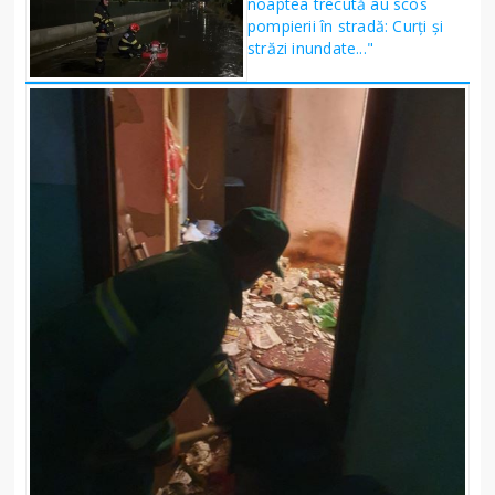
noaptea trecută au scos
pompierii în stradă: Curți și
străzi inundate..."