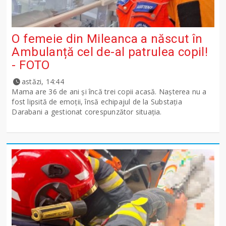
O femeie din Mileanca a născut în
Ambulanță cel de-al patrulea copil!
- FOTO
astăzi, 14:44
Mama are 36 de ani și încă trei copii acasă. Nașterea nu a
fost lipsită de emoții, însă echipajul de la Substația
Darabani a gestionat corespunzător situația.