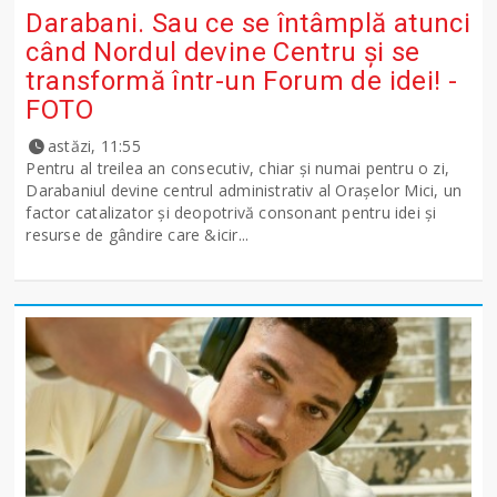
Darabani. Sau ce se întâmplă atunci
când Nordul devine Centru și se
transformă într-un Forum de idei! -
FOTO
astăzi, 11:55
Pentru al treilea an consecutiv, chiar și numai pentru o zi,
Darabaniul devine centrul administrativ al Orașelor Mici, un
factor catalizator și deopotrivă consonant pentru idei și
resurse de gândire care &icir...