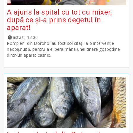
A ajuns la spital cu tot cu mixer,
după ce și-a prins degetul în
aparat!
astăzi, 13:06
Pompierii din Dorohoi au fost solicitați la o intervenție
neobișnuită, pentru a elibera mâna unei tinere gospodine
dintr-un aparat casnic.