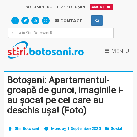
BOTOSANI.RO
LIVE BOTOȘANI
ANUNȚURI
CONTACT
MENIU
Botoșani: Apartamentul-
groapă de gunoi, imaginile i-
au șocat pe cei care au
deschis ușa! (Foto)
Stiri Botosani
Monday, 1 September 2025
Social