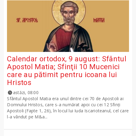
Calendar ortodox, 9 august: Sfântul
Apostol Matia; Sfinţii 10 Mucenici
care au pătimit pentru icoana lui
Hristos
astăzi, 08:00
Sfântul Apostol Matia era unul dintre cei 70 de Apostoli ai
Domnului Hristos, care s-a numărat apoi cu cei 12 Sfinţi
Apostoli (Fapte 1, 26), în locul lui Iuda Iscarioteanul, cel care
l-a vândut pe M&a...