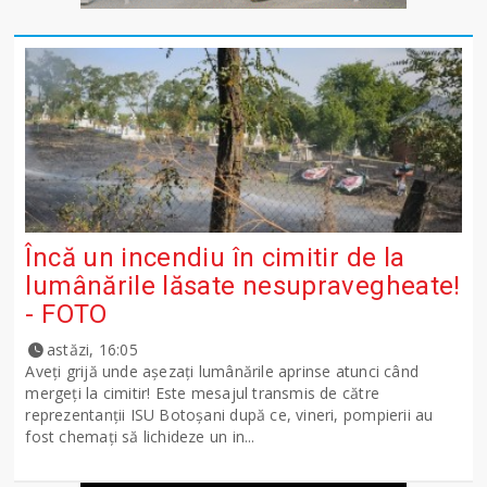
Încă un incendiu în cimitir de la
lumânările lăsate nesupravegheate!
- FOTO
astăzi, 16:05
Aveți grijă unde așezați lumânările aprinse atunci când
mergeți la cimitir! Este mesajul transmis de către
reprezentanții ISU Botoșani după ce, vineri, pompierii au
fost chemați să lichideze un in...