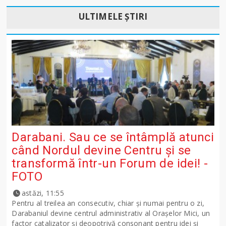
ULTIMELE ȘTIRI
Darabani. Sau ce se întâmplă atunci
când Nordul devine Centru și se
transformă într-un Forum de idei! -
FOTO
astăzi, 11:55
Pentru al treilea an consecutiv, chiar și numai pentru o zi,
Darabaniul devine centrul administrativ al Orașelor Mici, un
factor catalizator și deopotrivă consonant pentru idei și