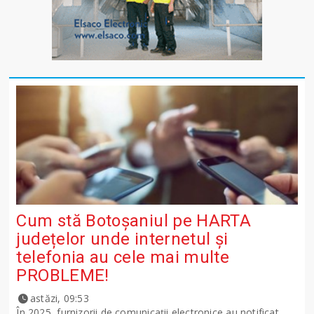
Cum stă Botoșaniul pe HARTA
județelor unde internetul și
telefonia au cele mai multe
PROBLEME!
astăzi, 09:53
În 2025, furnizorii de comunicații electronice au notificat