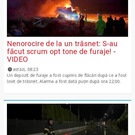
Nenorocire de la un trăsnet: S-au
făcut scrum opt tone de furaje! -
VIDEO
astăzi, 08:23
Un depozit de furaje a fost cuprins de flăcări după ce a fost
lovit de trăsnet. Alarma a fost dată puțin după ora 22:00.