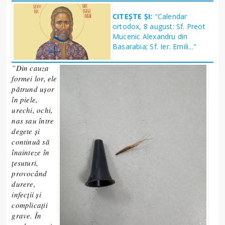
CITEȘTE ȘI:
"Calendar
ortodox, 8 august: Sf. Preot
Mucenic Alexandru din
Basarabia; Sf. Ier. Emili..."
”Din cauza
formei lor, ele
pătrund ușor
în piele,
urechi, ochi,
nas sau între
degete și
continuă să
înainteze în
țesuturi,
provocând
durere,
infecții și
complicații
grave. În