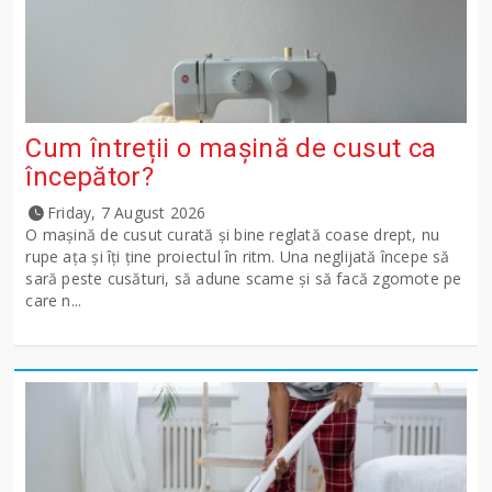
Cum întreții o mașină de cusut ca
începător?
Friday, 7 August 2026
O mașină de cusut curată și bine reglată coase drept, nu
rupe ața și îți ține proiectul în ritm. Una neglijată începe să
sară peste cusături, să adune scame și să facă zgomote pe
care n...