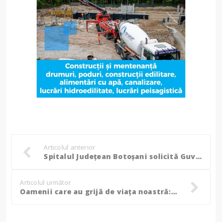
Articolul anterior
Spitalul Judeţean Botoşani solicită Guvernului scoaterea la concurs a 991 de posturi!
Articolul următor
Oamenii care au grijă de viața noastră: ”În timp ce alții dorm, sărbătoresc sau petrec timp cu familia, eu sunt la datorie!”