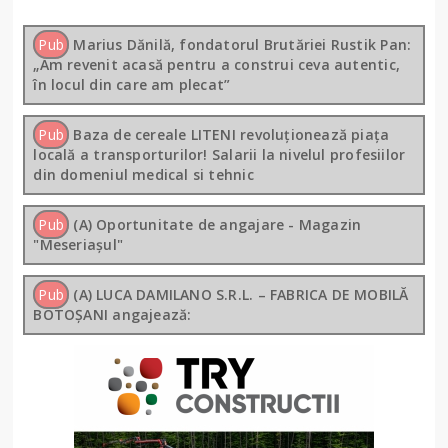
Pub
Marius Dănilă, fondatorul Brutăriei Rustik Pan:
„Am revenit acasă pentru a construi ceva autentic,
în locul din care am plecat”
Pub
Baza de cereale LITENI revoluționează piața
locală a transporturilor! Salarii la nivelul profesiilor
din domeniul medical si tehnic
Pub
(A) Oportunitate de angajare - Magazin
"Meseriașul"
Pub
(A) LUCA DAMILANO S.R.L. – FABRICA DE MOBILĂ
BOTOȘANI angajează: