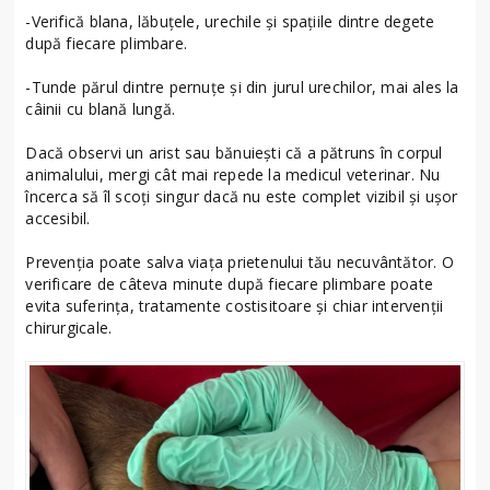
-Verifică blana, lăbuțele, urechile și spațiile dintre degete
după fiecare plimbare.
-Tunde părul dintre pernuțe și din jurul urechilor, mai ales la
câinii cu blană lungă.
Dacă observi un arist sau bănuiești că a pătruns în corpul
animalului, mergi cât mai repede la medicul veterinar. Nu
încerca să îl scoți singur dacă nu este complet vizibil și ușor
accesibil.
Prevenția poate salva viața prietenului tău necuvântător. O
verificare de câteva minute după fiecare plimbare poate
evita suferința, tratamente costisitoare și chiar intervenții
chirurgicale.