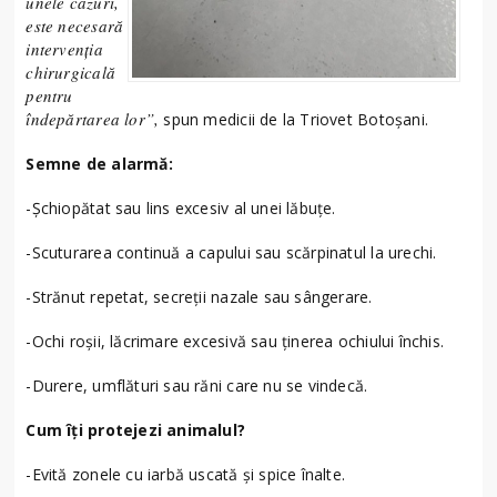
unele cazuri,
este necesară
intervenția
chirurgicală
pentru
îndepărtarea lor”,
spun medicii de la Triovet Botoșani.
Semne de alarmă:
-Șchiopătat sau lins excesiv al unei lăbuțe.
-Scuturarea continuă a capului sau scărpinatul la urechi.
-Strănut repetat, secreții nazale sau sângerare.
-Ochi roșii, lăcrimare excesivă sau ținerea ochiului închis.
-Durere, umflături sau răni care nu se vindecă.
Cum îți protejezi animalul?
-Evită zonele cu iarbă uscată și spice înalte.