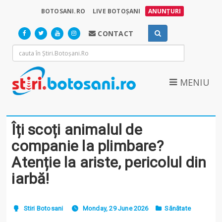
BOTOSANI.RO
LIVE BOTOȘANI
ANUNȚURI
CONTACT
MENIU
Îți scoți animalul de
companie la plimbare?
Atenție la ariste, pericolul din
iarbă!
Stiri Botosani
Monday, 29 June 2026
Sănătate