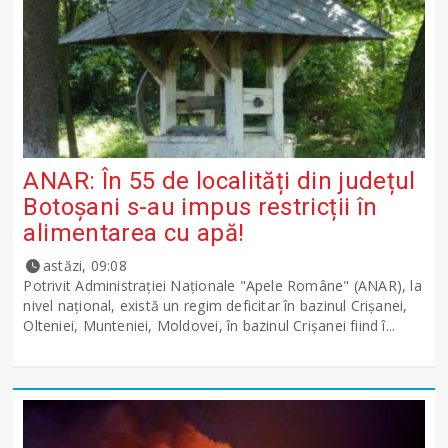
ANAR: În 55 de localități din județul
Botoșani s-au impus restricții în
alimentarea cu apă!
astăzi, 09:08
Potrivit Administraţiei Naţionale "Apele Române" (ANAR), la
nivel naţional, există un regim deficitar în bazinul Crişanei,
Olteniei, Munteniei, Moldovei, în bazinul Crişanei fiind î...