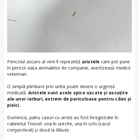
Pericolul ascuns al verii îl reprezintă
aristele
care pot pune
în pericol viața animalelor de companie, avertizează medicii
veterinari.
O simplă plimbare prin iarbă poate deveni o urgență
medicală.
Aristele sunt acele spice uscate și ascuțite
ale unor ierburi, extrem de periculoase pentru câini și
pisici.
Duminică, patru cazuri cu ariste au fost înregistrate în
cabinetul Triovet: una în ureche, una în ochi (sacul
conjunctival) și două la lăbuțe.