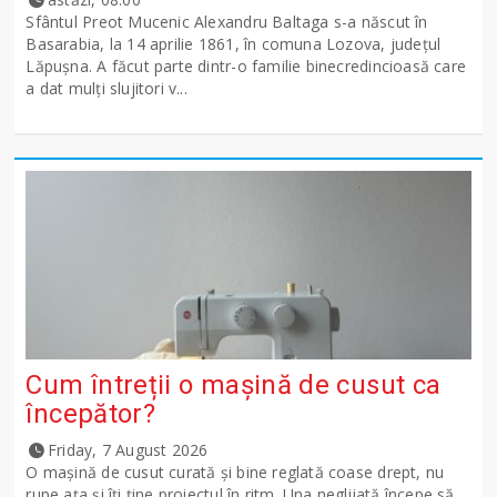
Sfântul Preot Mucenic Alexandru Baltaga s-a născut în
Basarabia, la 14 aprilie 1861, în comuna Lozova, județul
Lăpușna. A făcut parte dintr-o familie binecredincioasă care
a dat mulți slujitori v...
Cum întreții o mașină de cusut ca
începător?
Friday, 7 August 2026
O mașină de cusut curată și bine reglată coase drept, nu
rupe ața și îți ține proiectul în ritm. Una neglijată începe să