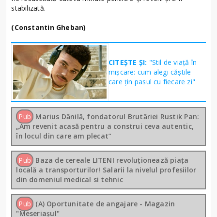
stabilizată.
(Constantin Gheban)
CITEȘTE ȘI:
"Stil de viață în
mișcare: cum alegi căștile
care țin pasul cu fiecare zi"
Pub
Marius Dănilă, fondatorul Brutăriei Rustik Pan:
„Am revenit acasă pentru a construi ceva autentic,
în locul din care am plecat”
Pub
Baza de cereale LITENI revoluționează piața
locală a transporturilor! Salarii la nivelul profesiilor
din domeniul medical si tehnic
Pub
(A) Oportunitate de angajare - Magazin
"Meseriașul"