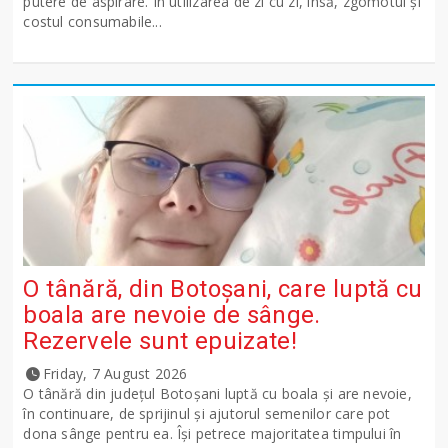
putere de aspirare. În utilizarea de zi cu zi, însă, zgomotul și
costul consumabile...
O tânără, din Botoșani, care luptă cu
boala are nevoie de sânge.
Rezervele sunt epuizate!
Friday, 7 August 2026
O tânără din județul Botoșani luptă cu boala și are nevoie,
în continuare, de sprijinul și ajutorul semenilor care pot
dona sânge pentru ea. Își petrece majoritatea timpului în