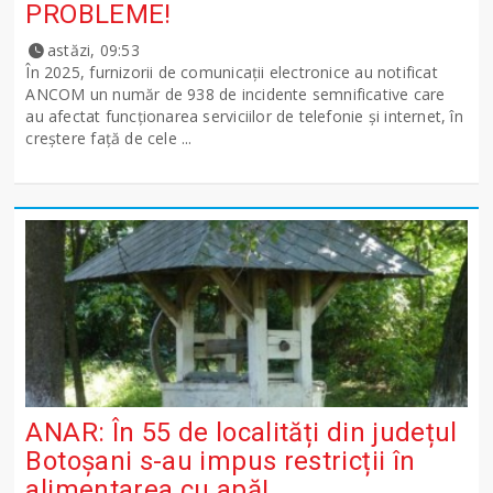
PROBLEME!
astăzi, 09:53
În 2025, furnizorii de comunicații electronice au notificat
ANCOM un număr de 938 de incidente semnificative care
au afectat funcționarea serviciilor de telefonie și internet, în
creștere față de cele ...
ANAR: În 55 de localități din județul
Botoșani s-au impus restricții în
alimentarea cu apă!