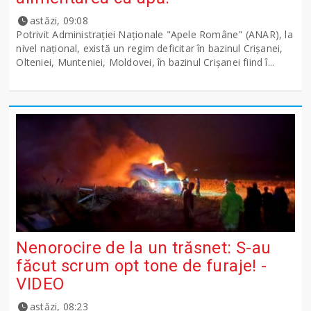
astăzi, 09:08
Potrivit Administraţiei Naţionale "Apele Române" (ANAR), la
nivel naţional, există un regim deficitar în bazinul Crişanei,
Olteniei, Munteniei, Moldovei, în bazinul Crişanei fiind î...
Nenorocire de la un trăsnet: S-au
făcut scrum opt tone de furaje! -
VIDEO
astăzi, 08:23