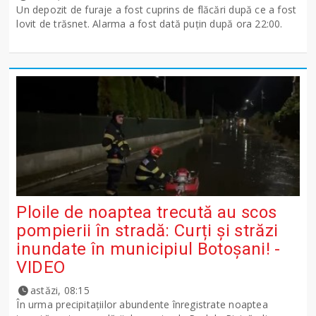
Un depozit de furaje a fost cuprins de flăcări după ce a fost
lovit de trăsnet. Alarma a fost dată puțin după ora 22:00.
Ploile de noaptea trecută au scos
pompierii în stradă: Curți și străzi
inundate în municipiul Botoșani! -
VIDEO
astăzi, 08:15
În urma precipitațiilor abundente înregistrate noaptea