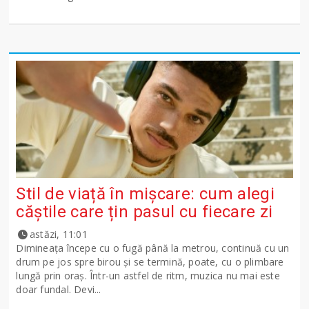
Stil de viață în mișcare: cum alegi
căștile care țin pasul cu fiecare zi
astăzi, 11:01
Dimineața începe cu o fugă până la metrou, continuă cu un
drum pe jos spre birou și se termină, poate, cu o plimbare
lungă prin oraș. Într-un astfel de ritm, muzica nu mai este
doar fundal. Devi...