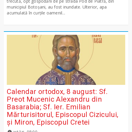
trecută, opt gospodării de pe strada Pod de Piatră, din
municipiul Botoșani, au fost inundate. Ulterior, apa
acumulată în curțile oamenil...
Calendar ortodox, 8 august: Sf.
Preot Mucenic Alexandru din
Basarabia; Sf. Ier. Emilian
Mărturisitorul, Episcopul Cizicului,
şi Miron, Episcopul Cretei
astăzi, 08:00