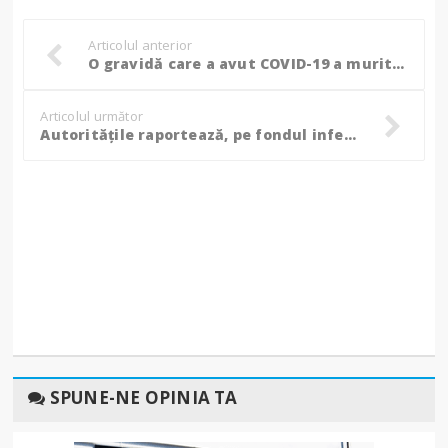
Articolul anterior
O gravidă care a avut COVID-19 a murit după externare. Deși i s-a făcut cezariană la revenirea în spital, copilul nu a supraviețuit
Articolul următor
Autoritățile raportează, pe fondul infecției cu COVID-19, decesul unui bărbat de 86 de ani, bolnav cronic
SPUNE-NE OPINIA TA