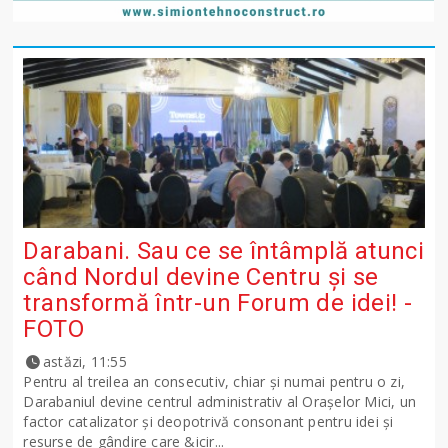
Darabani. Sau ce se întâmplă atunci
când Nordul devine Centru și se
transformă într-un Forum de idei! -
FOTO
astăzi, 11:55
Pentru al treilea an consecutiv, chiar și numai pentru o zi,
Darabaniul devine centrul administrativ al Orașelor Mici, un
factor catalizator și deopotrivă consonant pentru idei și
resurse de gândire care &icir...