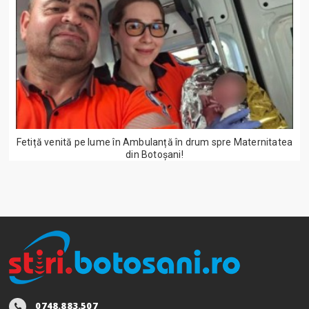
Fetiță venită pe lume în Ambulanță în drum spre Maternitatea
din Botoșani!
0748.883.507