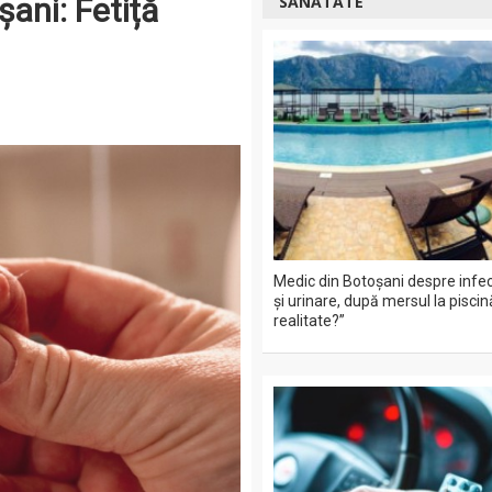
ani: Fetiță
SĂNĂTATE
Medic din Botoșani despre infecț
și urinare, după mersul la piscin
realitate?”