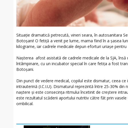
Situație dramatică petrecută, vineri seara, în autosanitara S
Botoșani! O fetiță a venit pe lume, mama fiind în a șasea lun
kilograme, iar cadrele medicale depun eforturi uriașe pentru a
Nașterea afost asistată de cadrele medicale de la SJA, însă u
întâmpinare, cu un incubator special în care fetița a fost tra
Botoșani.
Din punct de vedere medical, copilul este dismatur, ceea ce i
intrauterină (I.C.I.U). Dismaturul reprezintă între 25-30% din
naştere şi este consecinţa ritmului încetinit de creştere intra
este rezultatul scăderii aportului nutritiv către făt prin vasel
ombilical.