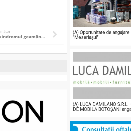
următor
(A) Oportunitate de angajare
Ce este sindromul geamănului dispărut?
"Meseriașul"
(A) LUCA DAMILANO S.R.L.
DE MOBILĂ BOTOȘANI anga