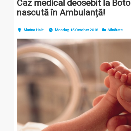
Caz medical deosebit la Botoș
nascută în Ambulanță!
Marina Halit
Monday, 15 October 2018
Sănătate