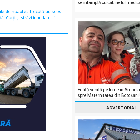
se întâmplă cu cabinetul medica
ile de noaptea trecută au scos
ă: Curți și străzi inundate..."
Fetiță venită pe lume în Ambul
spre Maternitatea din Botoșani!
ADVERTORIAL