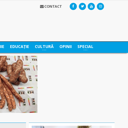
CONTACT
IE
EDUCAȚIE
CULTURĂ
OPINII
SPECIAL