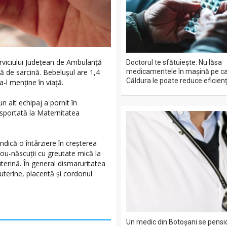
erviciului Județean de Ambulanță
Doctorul te sfătuiește: Nu lăsa
medicamentele în mașină pe ca
ă de sarcină. Bebelușul are 1,4
Căldura le poate reduce eficienț
-l menține în viață.
n alt echipaj a pornit în
nsportată la Maternitatea
ndică o întârziere în creşterea
 nou-născuţii cu greutate mică la
uterină. În general dismaruritatea
e uterine, placentă şi cordonul
Un medic din Botoșani se pensi