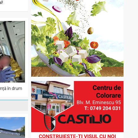
l!
anță în drum