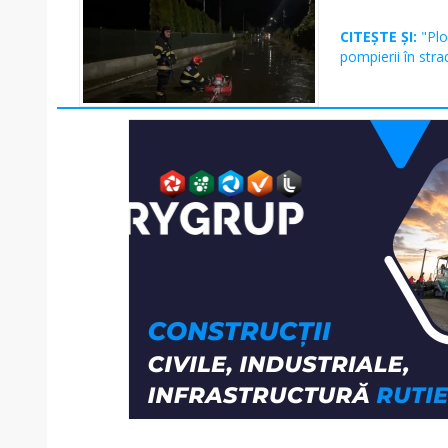
CITEȘTE ȘI:
"Plo
pompierii în strad