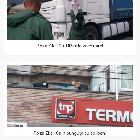
Poza Zilei: Cu TIR-ul la vaccinare!
Poza Zilei: Ca-n punguța cu doi bani