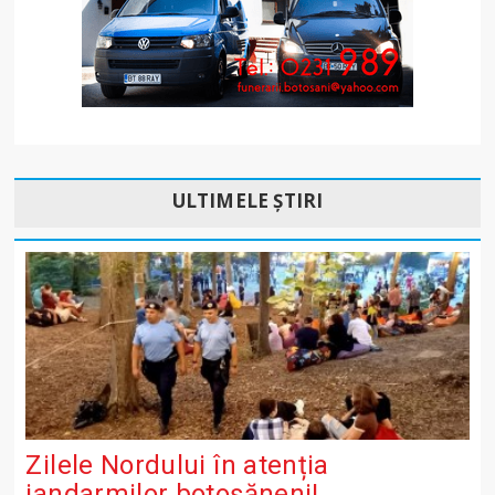
ULTIMELE ȘTIRI
Zilele Nordului în atenția
jandarmilor botoșăneni!