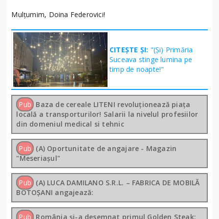
Mulțumim, Doina Federovici!
CITEȘTE ȘI:
"(Și) Primăria
Suceava stinge lumina pe
timp de noapte!"
Pub
Baza de cereale LITENI revoluționează piața
locală a transporturilor! Salarii la nivelul profesiilor
din domeniul medical si tehnic
Pub
(A) Oportunitate de angajare - Magazin
"Meseriașul"
Pub
(A) LUCA DAMILANO S.R.L. – FABRICA DE MOBILĂ
BOTOȘANI angajează:
Pub
România și-a desemnat primul Golden Steak: