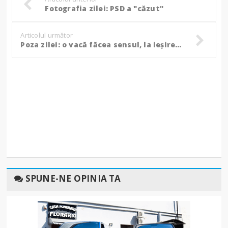
Fotografia zilei: PSD a "căzut"
Articolul următor
Poza zilei: o vacă făcea sensul, la ieșirea din oraș spre Lebăda
SPUNE-NE OPINIA TA