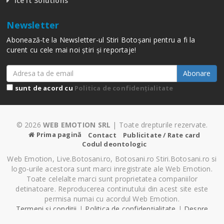
Ice It Solutions
Newsletter
Abonează-te la Newsletter-ul Stiri Botoșani pentru a fi la
curent cu cele mai noi știri și reportaje!
Abonare
sunt de acord cu
Politica de confidențialitate
© 2026
WEB EMOTION SRL
| Toate drepturile rezervate.
Prima pagină
Contact
Publicitate / Rate card
Codul deontologic
Web Emotion, Live.Botosani.ro, Botosani.ro Stiri.Botosani.ro si
logo-urile acestora sunt marci inregistrate ale Web Emotion.
Toate celelalte marci sunt proprietatea companiilor
detinatoare. Reproducerea continutului din acest site este
permisa numai cu acordul Web Emotion.
Termeni și condiții
|
Politica de confidențialitate
|
Despre
Cookie-uri
|
Setări cookie-uri