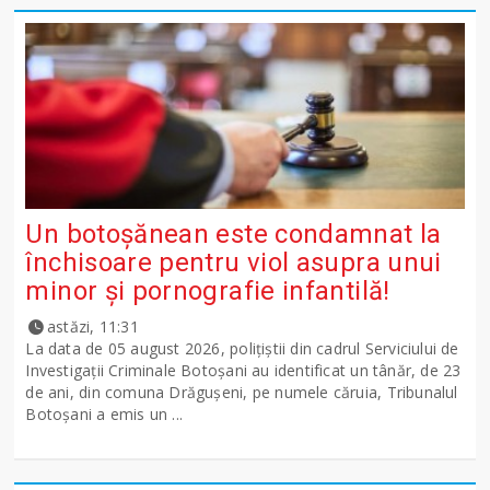
Un botoșănean este condamnat la
închisoare pentru viol asupra unui
minor și pornografie infantilă!
astăzi, 11:31
La data de 05 august 2026, polițiștii din cadrul Serviciului de
Investigații Criminale Botoșani au identificat un tânăr, de 23
de ani, din comuna Drăgușeni, pe numele căruia, Tribunalul
Botoșani a emis un ...