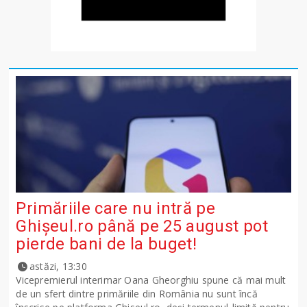
Primăriile care nu intră pe
Ghişeul.ro până pe 25 august pot
pierde bani de la buget!
astăzi, 13:30
Vicepremierul interimar Oana Gheorghiu spune că mai mult
de un sfert dintre primăriile din România nu sunt încă