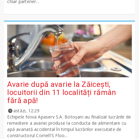
chiar partener...
Avarie după avarie la Zăicești,
locuitorii din 11 localități rămân
fără apă!
astăzi, 12:29
Echipele Nova Apaserv S.A. Botoșani au finalizat lucrările de
remediere a avariei produse la conducta de alimentare cu
apă avariată accidental în timpul lucrărilor executate de
constructorul Cornell'S Floo...