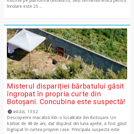
înscrise pe platforma Ghiseul.ro, deși termenul-limită pentru
înrolare este 25 ...
Misterul dispariției bărbatului găsit
îngropat în propria curte din
Botoșani. Concubina este suspectă!
astăzi, 13:02
Descoperire macabră într-o localitate din Botoșani. Un
bărbat de 48 de ani, dat dispărut din luna aprilie, a fost găsit
îngropat în curtea propriei case. Principala suspectă este