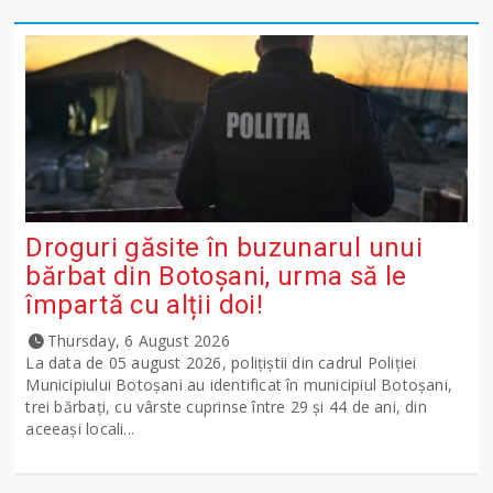
Droguri găsite în buzunarul unui
bărbat din Botoșani, urma să le
împartă cu alții doi!
Thursday, 6 August 2026
La data de 05 august 2026, polițiștii din cadrul Poliției
Municipiului Botoșani au identificat în municipiul Botoșani,
trei bărbați, cu vârste cuprinse între 29 și 44 de ani, din
aceeași locali...