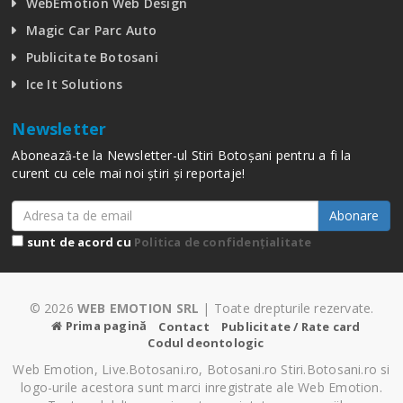
WebEmotion Web Design
Magic Car Parc Auto
Publicitate Botosani
Ice It Solutions
Newsletter
Abonează-te la Newsletter-ul Stiri Botoșani pentru a fi la
curent cu cele mai noi știri și reportaje!
Abonare
sunt de acord cu
Politica de confidențialitate
© 2026
WEB EMOTION SRL
| Toate drepturile rezervate.
Prima pagină
Contact
Publicitate / Rate card
Codul deontologic
Web Emotion, Live.Botosani.ro, Botosani.ro Stiri.Botosani.ro si
logo-urile acestora sunt marci inregistrate ale Web Emotion.