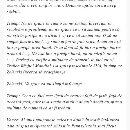
acum, dar o veți simți în viitor. Doamne ajută, voi nu aveți
război.
Trump: Nu ne spune tu cum o să ne simțim. Încercăm să
rezolvăm o problemă, nu ne spune ce o să simțim, pentru că
nu ești în poziția de a dicta (…) ce o să simțim noi. O să ne
simțim foarte bine (…), suntem foarte puternici. Acum nu ești
într-o poziție prea bună. Te-ai lăsat să fii într-o poziție foarte
proastă (…). Nu ești într-o poziție bună, nu ai cărțile acum
(…). Pariezi cu viețile a milioane de oameni, te joci cu Al
Treilea Război Mondial, i-a spus președintele SUA, în timp ce
Zelenski încerca să reacționeze.
Zelenski: Vă spun că nu simțiți influența…
Trump: Ceea ce faci este lipsit de respect față de țară, față de
această țară, care te-a susținut mult mai mult decât au spus o
mulțime de oameni că ar fi trebuit.
Vance: Ai spus mulțumesc măcar o dată? În toată întâlnirea
asta ai spus mulțumesc? Ai fost în Pennsylvania și ai făcut