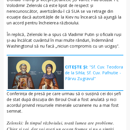
Volodimir Zelenski că este lipsit de respect și
nerecunoscător, avertizându-l că SUA se va retrage din
ecuație dacă autoritățile de la Kiev nu încearcă să ajungă la
un acord pentru încheierea războiului.
În replică, Zelenski le-a spus că Vladimir Putin și oficialii ruși
și-au încălcat cuvântul în mai multe rânduri, îndemnând
Washingtonul să nu facă „niciun compromis cu un ucigaș”.
CITEȘTE ȘI:
"Sf. Cuv. Teodora
de la Sihla; Sf. Cuv. Pafnutie -
Pârvu Zugravul"
Conferința de presă pe care urmau să o susțină cei doi șefi
de stat după discuția din Biroul Oval a fost anulată și nici
acordul privind resursele minerale ucrainene nu a mai fost
semnat.
Zelenski: În timpul războiului, toată lumea are probleme.
Chiar și voi, dar voi aveți un ocean frumos și nu o simțiți