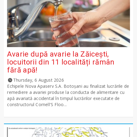
Avarie după avarie la Zăicești,
locuitorii din 11 localități rămân
fără apă!
Thursday, 6 August 2026
Echipele Nova Apaserv S.A. Botoșani au finalizat lucrările de
remediere a avariei produse la conducta de alimentare cu
apă avariată accidental în timpul lucrărilor executate de
constructorul Cornell'S Floo...