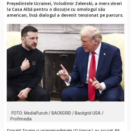
Președintele Ucrainei, Volodimir Zelenski, a mers vineri
la Casa Albă pentru o discuție cu omologul său
american, însă dialogul a devenit tensionat pe parcurs.
FOTO: MediaPunch / BACKGRID / Backgrid USA /
Profimedia
Donald Trump și vicepreședintele JD Vance l-au acuzat PE