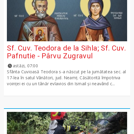
Sf. Cuv. Teodora de la Sihla; Sf. Cuv.
Pafnutie - Pârvu Zugravul
astăzi, 07:00
Sfânta Cuvioasă Teodora s-a născut pe la jumătatea sec. al
17-lea în satul Vânători, jud. Neamţ. Căsătorită împotriva
voinţei ei cu un tânăr evlavios din Ismail şi neavând c...