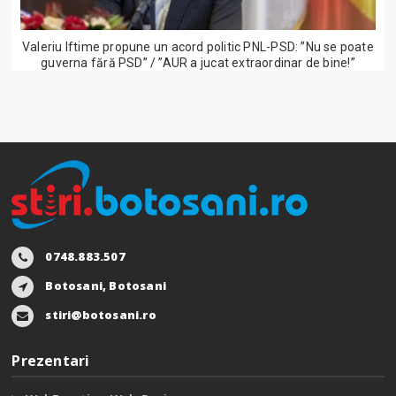
Valeriu Iftime propune un acord politic PNL-PSD: ”Nu se poate
guverna fără PSD” / ”AUR a jucat extraordinar de bine!”
0748.883.507
Botosani, Botosani
stiri@botosani.ro
Prezentari