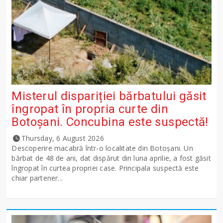
Misterul dispariției bărbatului găsit
îngropat în propria curte din
Botoșani. Concubina este suspectă!
Thursday, 6 August 2026
Descoperire macabră într-o localitate din Botoșani. Un
bărbat de 48 de ani, dat dispărut din luna aprilie, a fost găsit
îngropat în curtea propriei case. Principala suspectă este
chiar partener...