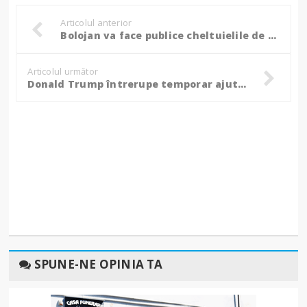
Articolul anterior
Bolojan va face publice cheltuielile de deplasare cu avioane de lux ale lui Iohannis. „Vom căuta să fim transparenţi”
Articolul următor
Donald Trump întrerupe temporar ajutorul militar pentru Ucraina după disputele cu Volodimir Zelenski
SPUNE-NE OPINIA TA