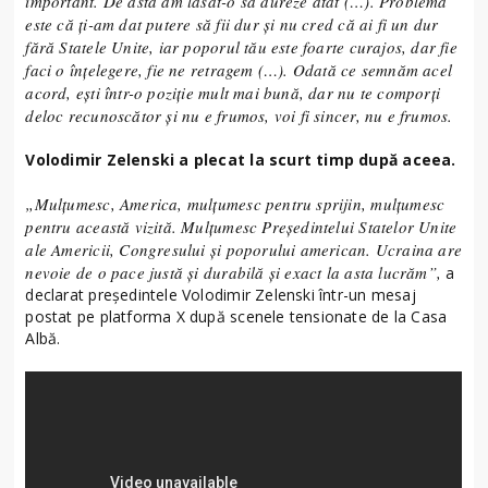
important. De asta am lăsat-o să dureze atât (…). Problema
este că ți-am dat putere să fii dur și nu cred că ai fi un dur
fără Statele Unite, iar poporul tău este foarte curajos, dar fie
faci o înțelegere, fie ne retragem (…). Odată ce semnăm acel
acord, ești într-o poziție mult mai bună, dar nu te comporți
deloc recunoscător și nu e frumos, voi fi sincer, nu e frumos.
Volodimir Zelenski a plecat la scurt timp după aceea.
„Mulțumesc, America, mulțumesc pentru sprijin, mulțumesc
pentru această vizită. Mulțumesc Președintelui Statelor Unite
ale Americii, Congresului și poporului american. Ucraina are
nevoie de o pace justă și durabilă și exact la asta lucrăm”,
a
declarat președintele Volodimir Zelenski într-un mesaj
postat pe platforma X după scenele tensionate de la Casa
Albă.