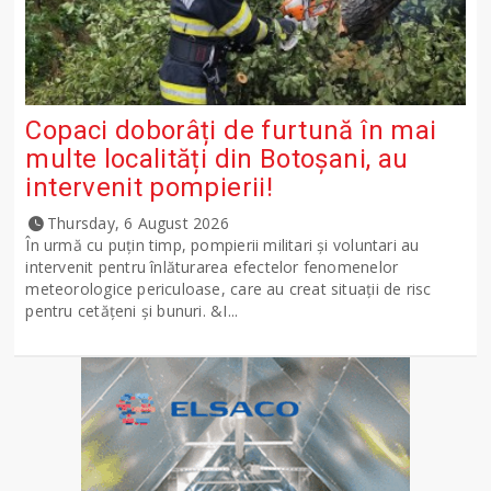
Copaci doborâți de furtună în mai
multe localități din Botoșani, au
intervenit pompierii!
Thursday, 6 August 2026
În urmă cu puțin timp, pompierii militari și voluntari au
intervenit pentru înlăturarea efectelor fenomenelor
meteorologice periculoase, care au creat situații de risc
pentru cetățeni și bunuri. &I...