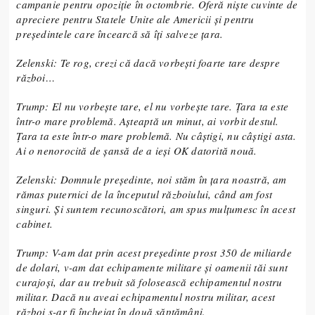
campanie pentru opoziție în octombrie. Oferă niște cuvinte de
apreciere pentru Statele Unite ale Americii și pentru
președintele care încearcă să îți salveze țara.
Zelenski: Te rog, crezi că dacă vorbești foarte tare despre
război…
Trump: El nu vorbește tare, el nu vorbește tare. Țara ta este
într-o mare problemă. Așteaptă un minut, ai vorbit destul.
Țara ta este într-o mare problemă. Nu câștigi, nu câștigi asta.
Ai o nenorocită de șansă de a ieși OK datorită nouă.
Zelenski: Domnule președinte, noi stăm în țara noastră, am
rămas puternici de la începutul războiului, când am fost
singuri. Și suntem recunoscători, am spus mulțumesc în acest
cabinet.
Trump: V-am dat prin acest președinte prost 350 de miliarde
de dolari, v-am dat echipamente militare și oamenii tăi sunt
curajoși, dar au trebuit să folosească echipamentul nostru
militar. Dacă nu aveai echipamentul nostru militar, acest
război s-ar fi încheiat în două săptămâni.