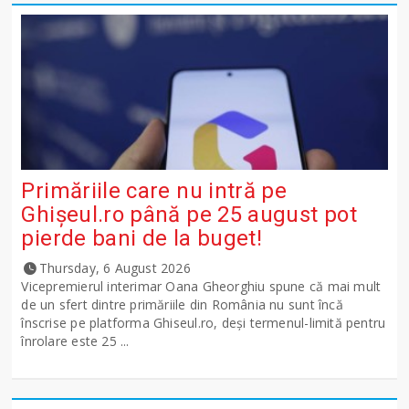
Primăriile care nu intră pe
Ghişeul.ro până pe 25 august pot
pierde bani de la buget!
Thursday, 6 August 2026
Vicepremierul interimar Oana Gheorghiu spune că mai mult
de un sfert dintre primăriile din România nu sunt încă
înscrise pe platforma Ghiseul.ro, deși termenul-limită pentru
înrolare este 25 ...