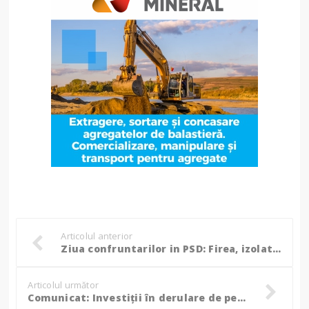
Articolul anterior
Ziua confruntarilor in PSD: Firea, izolata in partid, Dragnea anunta o avalansa de decizii pe justitie, economie si siguranta nationala
Articolul următor
Comunicat: Investiții în derulare de peste 2 milioane de euro în modernizarea comunei Lunca