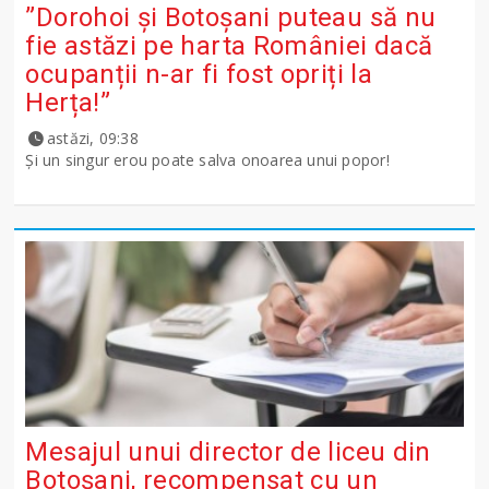
”Dorohoi și Botoșani puteau să nu
fie astăzi pe harta României dacă
ocupanții n-ar fi fost opriți la
Herța!”
astăzi, 09:38
Și un singur erou poate salva onoarea unui popor!
Mesajul unui director de liceu din
Botoșani, recompensat cu un