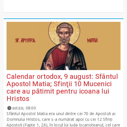
Calendar ortodox, 9 august: Sfântul
Apostol Matia; Sfinţii 10 Mucenici
care au pătimit pentru icoana lui
Hristos
astăzi, 08:00
Sfântul Apostol Matia era unul dintre cei 70 de Apostoli ai
Domnului Hristos, care s-a numărat apoi cu cei 12 Sfinţi
Apostoli (Fapte 1, 26), în locul lui Iuda Iscarioteanul, cel care