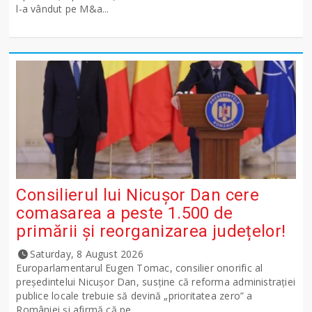
l-a vândut pe M&a...
Consilierul lui Nicușor Dan cere
comasarea a peste 1.500 de
primării și reorganizarea județelor!
Saturday, 8 August 2026
Europarlamentarul Eugen Tomac, consilier onorific al
președintelui Nicușor Dan, susține că reforma administrației
publice locale trebuie să devină „prioritatea zero” a
României și afirmă că pe...