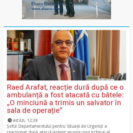
Raed Arafat, reacție dură după ce o
ambulanță a fost atacată cu bâtele:
„O minciună a trimis un salvator în
sala de operație”
astăzi, 12:38
Șeful Departamentului pentru Situații de Urgență a
reacționat după atacul violent asupra unui echipaj al