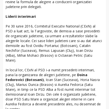
revine la formula de alegere a conducerii organizatiei
judetene prin delegati.
Liderii interimari
Pe 30 iunie 2016, Comitetul Executiv National (CExN) al
PSD a luat act, la Targoviste, de demisia a sase presedinti
de organizatii judetene, ca urmare a rezultatelor slabe la
alegerile locale. Cei sase lideri judeteni care si-au dat atunci
demisiile au fost Ovidiu Portariuc (Botosani), Catalin
Nechifor (Suceava), Remus Lapusan (Cluj), Ioan Dirzu
(Alba), Mihai Mohaci (Brasov) si Octavian Petric (Satu
Mare).
In locul lor, CExN al PSD i-a numit presedinti interimari,
pana la organizarea de alegeri judetene, pe
Doina
Fedorovici (Botosani)
, Ioan Stan (Suceava), Horia Nasra
(Cluj), Marius Dunca (Brasov) si Aurelia Fedorca (Satu
Mare), in timp ce la PSD Alba a fost numit interimar tot
demisionarul Ioan Dirzu. Din cele 6 organizatii judetene,
doar PSD Satu Mare a organizat alegeri interne in care
Aurelia Fedorca a devenit presedinte ales, nu desemnat de
la centru.