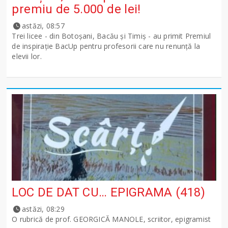
premiu de 5.000 de lei!
astăzi, 08:57
Trei licee - din Botoșani, Bacău și Timiș - au primit Premiul
de inspirație BacUp pentru profesorii care nu renunță la
elevii lor.
LOC DE DAT CU… EPIGRAMA (418)
astăzi, 08:29
O rubrică de prof. GEORGICĂ MANOLE, scriitor, epigramist