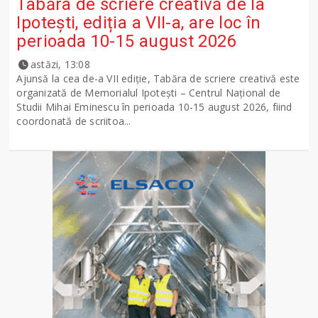
Tabăra de scriere creativă de la
Ipotești, ediția a VII-a, are loc în
perioada 10-15 august 2026
astăzi, 13:08
Ajunsă la cea de-a VII ediție, Tabăra de scriere creativă este
organizată de Memorialul Ipotești – Centrul Național de
Studii Mihai Eminescu în perioada 10-15 august 2026, fiind
coordonată de scriitoa...