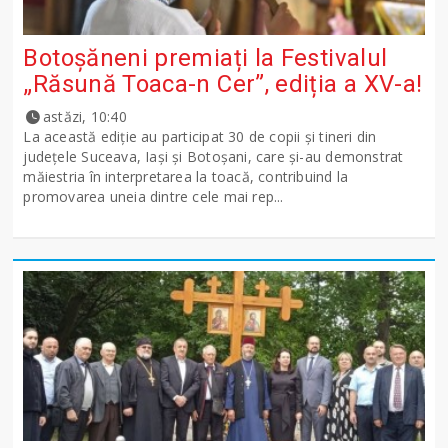
Botoșăneni premiați la Festivalul
„Răsună Toaca-n Cer”, ediția a XV-a!
astăzi, 10:40
La această ediție au participat 30 de copii și tineri din
județele Suceava, Iași și Botoșani, care și-au demonstrat
măiestria în interpretarea la toacă, contribuind la
promovarea uneia dintre cele mai rep...