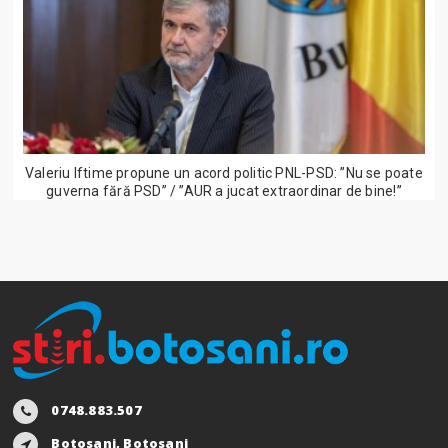
Valeriu Iftime propune un acord politic PNL-PSD: ”Nu se poate
guverna fără PSD” / ”AUR a jucat extraordinar de bine!”
0748.883.507
Botosani, Botosani