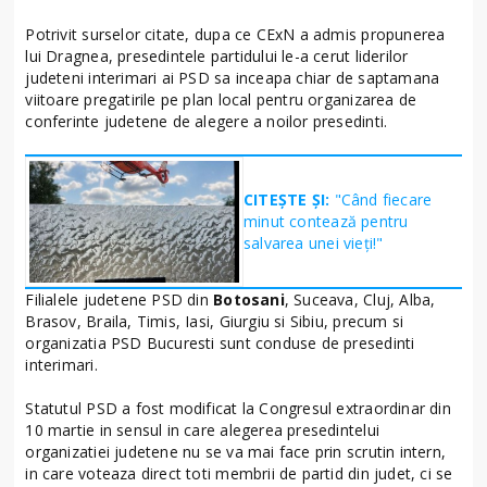
Potrivit surselor citate, dupa ce CExN a admis propunerea
lui Dragnea, presedintele partidului le-a cerut liderilor
judeteni interimari ai PSD sa inceapa chiar de saptamana
viitoare pregatirile pe plan local pentru organizarea de
conferinte judetene de alegere a noilor presedinti.
CITEȘTE ȘI:
"Când fiecare
minut contează pentru
salvarea unei vieți!"
Filialele judetene PSD din
Botosani
, Suceava, Cluj, Alba,
Brasov, Braila, Timis, Iasi, Giurgiu si Sibiu, precum si
organizatia PSD Bucuresti sunt conduse de presedinti
interimari.
Statutul PSD a fost modificat la Congresul extraordinar din
10 martie in sensul in care alegerea presedintelui
organizatiei judetene nu se va mai face prin scrutin intern,
in care voteaza direct toti membrii de partid din judet, ci se