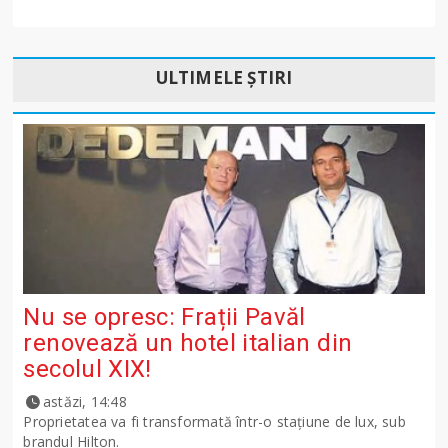
ULTIMELE ȘTIRI
Nu se opresc: Frații Pavăl
renovează un hotel italian din
secolul XIX!
astăzi, 14:48
Proprietatea va fi transformată într-o stațiune de lux, sub
brandul Hilton.