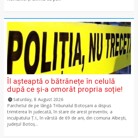
Îl așteaptă o bătrânețe în celulă
după ce și-a omorât propria soție!
Saturday, 8 August 2026
Parchetul de pe lângă Tribunalul Botoşani a dispus
trimiterea în judecată, în stare de arest preventiv, a
inculpatului Ț.I., în vârstă de 69 de ani, din comuna Albești,
județul Botoș...