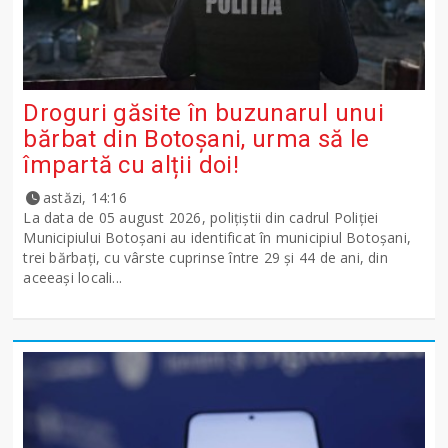
Droguri găsite în buzunarul unui
bărbat din Botoșani, urma să le
împartă cu alții doi!
astăzi, 14:16
La data de 05 august 2026, polițiștii din cadrul Poliției
Municipiului Botoșani au identificat în municipiul Botoșani,
trei bărbați, cu vârste cuprinse între 29 și 44 de ani, din
aceeași locali...