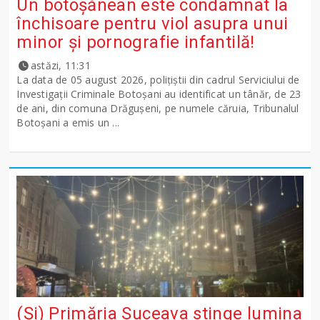
Un botoșănean este condamnat la
închisoare pentru viol asupra unui
minor și pornografie infantilă!
astăzi, 11:31
La data de 05 august 2026, polițiștii din cadrul Serviciului de
Investigații Criminale Botoșani au identificat un tânăr, de 23
de ani, din comuna Drăgușeni, pe numele căruia, Tribunalul
Botoșani a emis un ...
(Și) Primăria Suceava stinge lumina