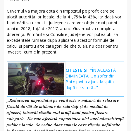
Guvernul va majora cota din impozitul pe profit care se
alocă autorităților locale, de la 41,75% la 43%, iar dacă vor
fi primării sau consilii județene care vor obține mai puțini
bani în 2018, față de 2017, atunci Guvernul va completa
diferența. Primăriile și Consiliile Județene vor putea utiliza
excedentele rămase după aplicarea acestor formule de
calcul și pentru alte categorii de cheltuieli, nu doar pentru
investiții cum e în prezent.
CITEȘTE ȘI:
"ÎN ACEASTĂ
DIMINEAȚĂ! Un șofer din
Botoșani a ajuns la spital,
după ce s-a ră..."
„Reducerea impozitului pe venit este o măsură de relaxare
fiscală dorită de milioane de salariați și de mediul de
afaceri, întrucât rămân mai mulți bani pentru fiecare
categorie. Nu este afectată capacitatea nici unei administrații
publice locale. Se reduc doar sumele care rămân nefolosite
în fiecare an. Acești bani sunt reintroduși în economie și