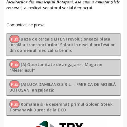
locuitorilor din municipiul Botoșani, așa cum a anunțat zilele
trecute”,
a explicat senatorul social democrat.
Comunicat de presa
Pub
Baza de cereale LITENI revoluționează piața
locală a transporturilor! Salarii la nivelul profesiilor
din domeniul medical si tehnic
Pub
(A) Oportunitate de angajare - Magazin
"Meseriașul"
Pub
(A) LUCA DAMILANO S.R.L. – FABRICA DE MOBILĂ
BOTOȘANI angajează:
Pub
România și-a desemnat primul Golden Steak:
Tomahawk Duroc de la DCD