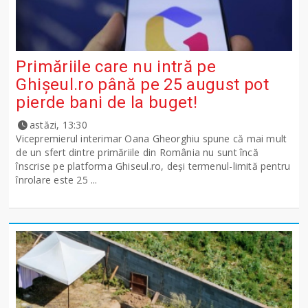
Primăriile care nu intră pe
Ghişeul.ro până pe 25 august pot
pierde bani de la buget!
astăzi, 13:30
Vicepremierul interimar Oana Gheorghiu spune că mai mult
de un sfert dintre primăriile din România nu sunt încă
înscrise pe platforma Ghiseul.ro, deși termenul-limită pentru
înrolare este 25 ...