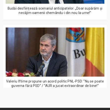
Budăi desființează scenariul anticipatelor. „Doar supărăm și
necăjim oamenii chemându-i din nou la urne!"
Valeriu Iftime propune un acord politic PNL-PSD: ”Nu se poate
guverna fără PSD” / ”AUR a jucat extraordinar de bine!”