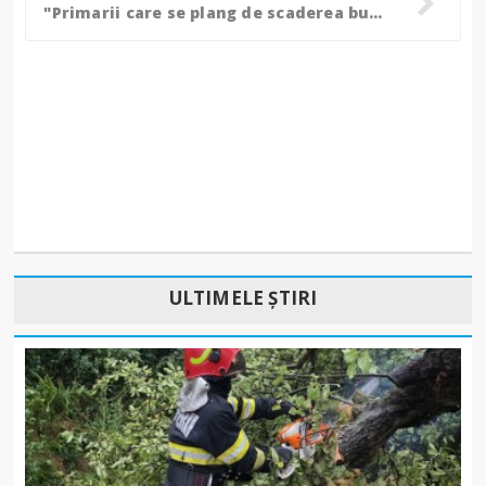
"Primarii care se plang de scaderea bugetelor sa renunte la chiolhane si focuri de artificii"
ULTIMELE ȘTIRI