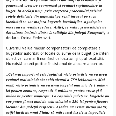
generează creștere economică și venituri suplimentare la
buget. În același timp, prin creșterea procentului privind
cotele defalcate din impozitul pe venit încasat pe raza
localității se vor majora bugetele localităţilor şi judeţelor
mici sau cu venituri reduse. Astfel, se reduc și decalajele de
dezvoltare inclusiv dintre localităţile din județul Botoșani”,
a
declarat Doina Federovici.
Guvernul va lua măsuri compensatorii de completare a
bugetelor autorităților locale cu sume de la buget, pe criterii
obiective, cum ar fi numărul de locuitori și tipul localității.
Nu există criterii politice în sistemul de alocare a banilor.
„Cel mai important este faptul că nicio primărie nu va avea
venituri mai mici decât echivalentul a 750 lei/locuitor. Mai
mult, nicio primărie nu va avea bugetul mai mic de 1 milion
lei pentru comune, respectiv 3 milioane pentru orașe și 5
milioane pentru municipii. La consiliile județene, bugetele nu
vor putea fi mai mici de echivalentul a 250 lei pentru fiecare
locuitor din județul respectiv. Așadar nu există niciun motiv,
astfel încât domnul Flutur să mărească taxele și impozitele