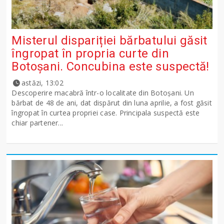
Misterul dispariției bărbatului găsit
îngropat în propria curte din
Botoșani. Concubina este suspectă!
astăzi, 13:02
Descoperire macabră într-o localitate din Botoșani. Un
bărbat de 48 de ani, dat dispărut din luna aprilie, a fost găsit
îngropat în curtea propriei case. Principala suspectă este
chiar partener...