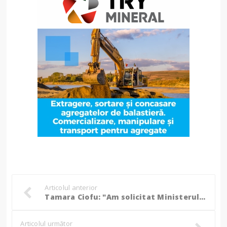
Articolul anterior
Tamara Ciofu: "Am solicitat Ministerului Sănătății extinderea dreptului de asigurat a medicilor candidați la rezidențiat până la data susținerii examenului"
Articolul următor