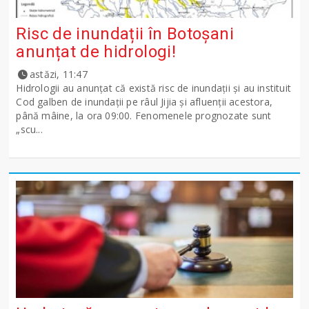
Risc de inundații în Botoșani
anunțat de hidrologi!
astăzi, 11:47
Hidrologii au anunțat că există risc de inundații și au instituit
Cod galben de inundații pe râul Jijia și afluenții acestora,
până mâine, la ora 09:00. Fenomenele prognozate sunt
„scu...