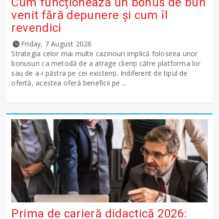
Cum funcționează un bonus de bun
venit fără depunere și cum îl
revendici
Friday, 7 August 2026
Strategia celor mai multe cazinouri implică folosirea unor
bonusuri ca metodă de a atrage clienți către platforma lor
sau de a-i păstra pe cei existenți. Indiferent de tipul de
ofertă, acestea oferă beneficii pe ...
Prima de carieră didactică 2026: