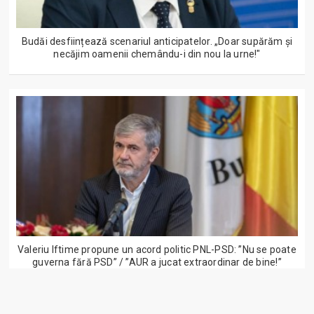
Budăi desființează scenariul anticipatelor. „Doar supărăm și
necăjim oamenii chemându-i din nou la urne!"
Valeriu Iftime propune un acord politic PNL-PSD: ”Nu se poate
guverna fără PSD” / ”AUR a jucat extraordinar de bine!”