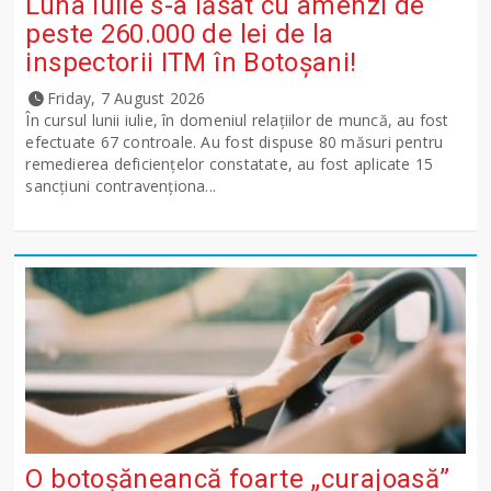
Luna iulie s-a lăsat cu amenzi de
peste 260.000 de lei de la
inspectorii ITM în Botoșani!
Friday, 7 August 2026
În cursul lunii iulie, în domeniul relațiilor de muncă, au fost
efectuate 67 controale. Au fost dispuse 80 măsuri pentru
remedierea deficiențelor constatate, au fost aplicate 15
sancţiuni contravenționa...
O botoșăneancă foarte „curajoasă”