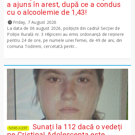
a ajuns în arest, după ce a condus
cu o alcoolemie de 1,43!
Friday, 7 August 2026
La data de 06 august 2026, polițiștii din cadrul Secției de
Poliție Rurală nr. 3 Hlipiceni au emis ordonanță de reținere
pentru 24 de ore, pe numele unei femei, de 49 de ani, din
comuna Todireni, cercetată pentr...
Sunați la 112 dacă o vedeți
NEWS ALERT
pe Cristina! Adolescenta este