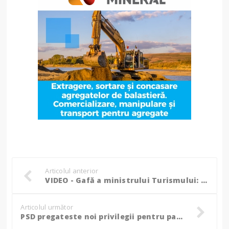
Articolul anterior
VIDEO - Gafă a ministrului Turismului: A "mutat" casa lui Ion Creangă în Botoșani!
Articolul următor
PSD pregateste noi privilegii pentru parlamentari: Scutire de impozit pentru pensiile speciale