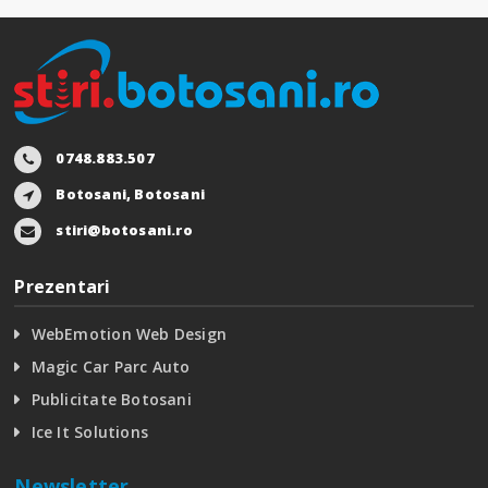
0748.883.507
Botosani, Botosani
stiri@botosani.ro
Prezentari
WebEmotion Web Design
Magic Car Parc Auto
Publicitate Botosani
Ice It Solutions
Newsletter