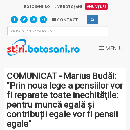
BOTOSANI.RO
LIVE BOTOȘANI
ANUNȚURI
CONTACT
MENIU
COMUNICAT - Marius Budăi:
"Prin noua lege a pensiilor vor
fi reparate toate inechitățile:
pentru muncă egală și
contribuții egale vor fi pensii
egale"