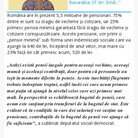
Basarabia; Sf. Ier. Emili..."
România are în prezent 5,5 milioane de pensionari. 75%
dintre ei sunt cu stagiu de vechime și cotizare, iar 25%
primesc pensia minimă garantată fără stagiu de vechime și
cotizare corespunzătoare. Aceste persoane, vor primi o
„pensie minimă” sub forma unei indemnizații sociale care va
ajunge la 640 de lei, începând de anul viitor, mai mare cu
23% față de cât primesc acum, 520 de lei.
Astăzi există pensii inegale pentru aceeași vechime, aceeași
„
muncă și aceleași contribuții, doar pentru că persoanele au
ieșit în momente diferite la pensie. Aceste inechități flagrante
trebuie îndreptate treptat, astfel încât cei care acum primesc
mai puțin să ajungă la nivelul celor care azi primesc mai
mult. În perspectivă se echilibrează bugetul de pensii, care
acum este susținut prin transferuri de la bugetul de stat. Este
evident că în condițiile în care doi salariați vor susține un
pensionar, contribuțiile de la bugetul de pensii vor ajunge să
fie suficiente”,
a subliniat deputatul social-democrat.