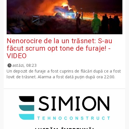
Nenorocire de la un trăsnet: S-au
făcut scrum opt tone de furaje! -
VIDEO
astăzi, 08:23
Un depozit de furaje a fost cuprins de flăcări după ce a fost
lovit de trăsnet. Alarma a fost dată puțin după ora 22:00.