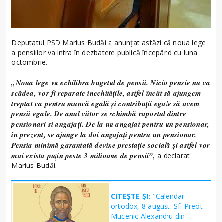
Deputatul PSD Marius Budăi a anunțat astăzi că noua lege
a pensiilor va intra în dezbatere publică începând cu luna
octombrie.
„Noua lege va echilibra bugetul de pensii. Nicio pensie nu va
scădea, vor fi reparate inechitățile, astfel încât să ajungem
treptat ca pentru muncă egală și contribuții egale să avem
pensii egale. De anul viitor se schimbă raportul dintre
pensionari si angajați. De la un angajat pentru un pensionar,
în prezent, se ajunge la doi angajați pentru un pensionar.
Pensia minimă garantată devine prestație socială și astfel vor
mai exista puțin peste 3 milioane de pensii”,
a declarat
Marius Budăi.
CITEȘTE ȘI:
"Calendar
ortodox, 8 august: Sf. Preot
Mucenic Alexandru din