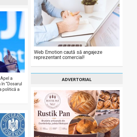
Web Emotion caută să angajeze
reprezentant comercial!
 Apel a
ADVERTORIAL
n în ”Dosarul
 politică a