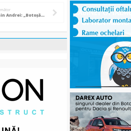
următor
(P) Cosmin Andrei: „Botoșănenii merită condiții de sănătate la stat ca la privat!”