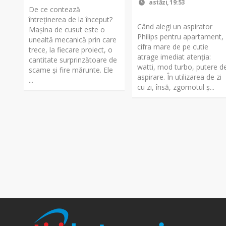
astăzi, 19:53
De ce contează
întreținerea de la început?
Când alegi un aspirator
Mașina de cusut este o
Philips pentru apartament,
unealtă mecanică prin care
cifra mare de pe cutie
trece, la fiecare proiect, o
atrage imediat atenția:
cantitate surprinzătoare de
watti, mod turbo, putere d
scame și fire mărunte. Ele
aspirare. În utilizarea de zi
...
cu zi, însă, zgomotul ș...