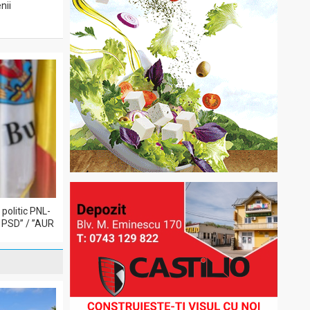
nii
politic PNL-
 PSD” / ”AUR