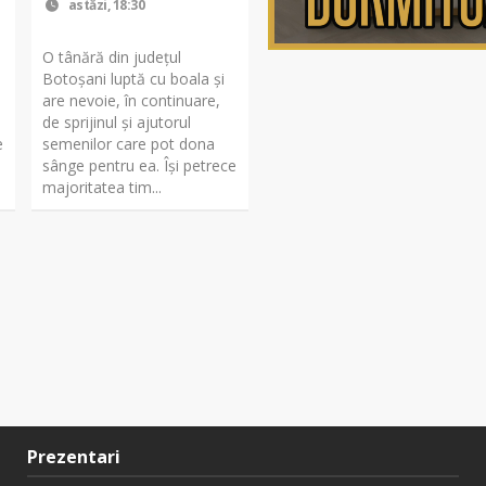
astăzi, 18:30
O tânără din județul
Botoșani luptă cu boala și
are nevoie, în continuare,
de sprijinul și ajutorul
e
semenilor care pot dona
sânge pentru ea. Își petrece
majoritatea tim...
Prezentari