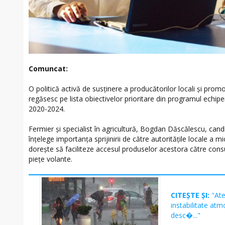
Comuncat:
O politică activă de susținere a producătorilor locali și pr
regăsesc pe lista obiectivelor prioritare din programul echi
2020-2024.
Fermier și specialist în agricultură, Bogdan Dăscălescu, cand
înțelege importanța sprijinirii de către autoritățile locale a m
dorește să faciliteze accesul produselor acestora către con
piețe volante.
CITEȘTE ȘI:
"Ate
instabilitate atmo
desc�..."