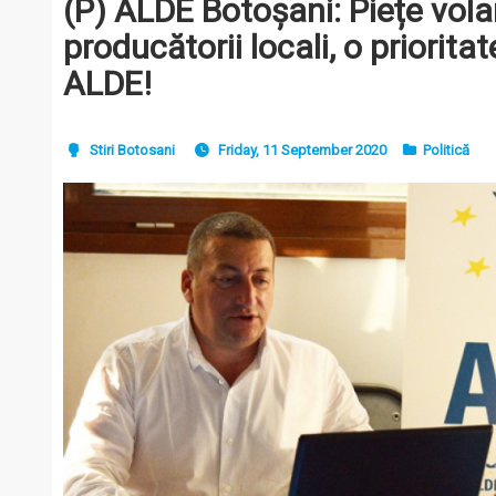
(P) ALDE Botoșani: Piețe vol
producătorii locali, o priorita
ALDE!
Stiri Botosani
Friday, 11 September 2020
Politică