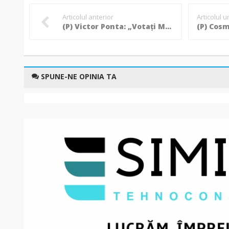
Articolul anterior
Articolul 
(P) Victor Ponta: „Votați Mihaela Huncă pentru președinția Consiliului Județean și Constantin Liviu Toma pentru primărie și Botoșaniul va avea o față nouă!”
SPUNE-NE OPINIA TA