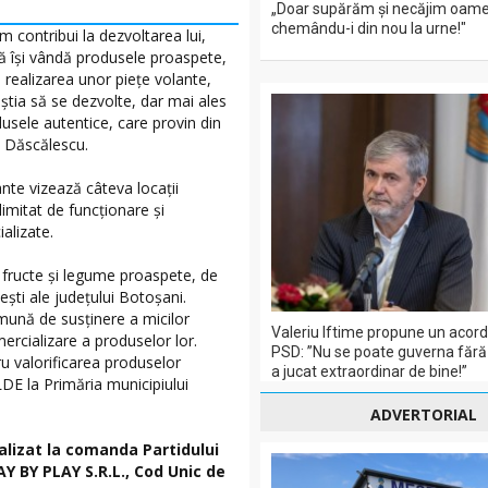
„Doar supărăm și necăjim oame
chemându-i din nou la urne!"
 contribui la dezvoltarea lui,
să își vândă produsele proaspete,
 realizarea unor piețe volante,
eștia să se dezvolte, dar mai ales
usele autentice, care provin din
n Dăscălescu.
nte vizează câteva locații
 limitat de funcționare și
alizate.
 fructe și legume proaspete, de
nești ale județului Botoșani.
omună de susținere a micilor
Valeriu Iftime propune un acord 
mercializare a produselor lor.
PSD: ”Nu se poate guverna fără
ru valorificarea produselor
a jucat extraordinar de bine!”
DE la Primăria municipiului
ADVERTORIAL
alizat la comanda Partidului
LAY BY PLAY S.R.L., Cod Unic de