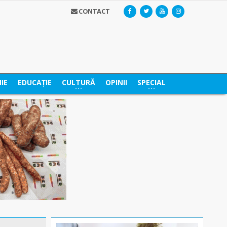
CONTACT
IE
EDUCAȚIE
CULTURĂ
OPINII
SPECIAL