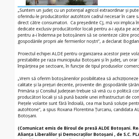
„Suntem un județ cu un potențial agricol extraordinar și putem
oferindu-le producătorilor autohtoni cadrul necesar în care 
direct către consumatori. Ca președinte CJ, mă voi implica în
dedicate exclusiv producătorilor locali pentru a-i ajuta pe ac
pentru a-i îndemna pe botoșăneni să se orienteze către prod
gospodăriile proprii ale fermierilor noștri”, a declarat Bogda
Proiectul echipei ALDE pentru organizarea acestor piețe vola
prestabilite pe raza municipiului Botoșani și în județ, un orar
împărțirea pe sectoare, în funcție de tipul produselor comerci
„Vrem să oferim botoșănenilor posibilitatea să achiziționeze
calitate și la prețuri decente, provenite din gospodăriile țără
Primăria și Consiliul Județean trebuie să vină cu o politică c
producători locali și să pună bazele unei infrastructuri de co
Piețele volante sunt fără îndoială, cea mai bună soluție pent
autohtone”, a spus Roxana Florentina Țurcanu, candidata AL
Botoșani.
(Comunicat emis de Biroul de presă ALDE Botoșani. Re
Alianța Liberalilor și Democraților Botoșani , de S.C. P