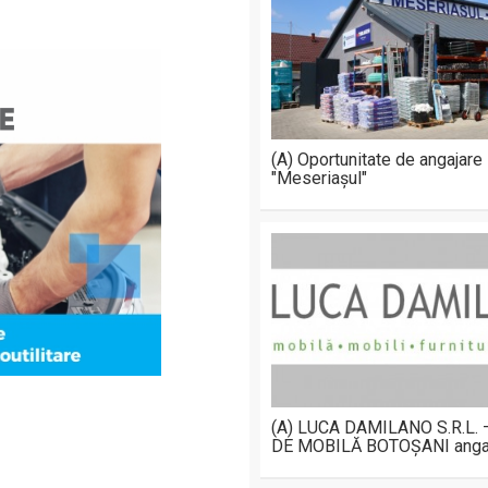
(A) Oportunitate de angajare
"Meseriașul"
(A) LUCA DAMILANO S.R.L.
DE MOBILĂ BOTOȘANI anga