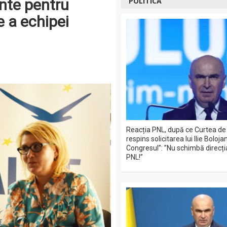
ante pentru
POLITICĂ
te a echipei
Reacția PNL, după ce Curtea de
respins solicitarea lui Ilie Boloja
Congresul”: ”Nu schimbă direcția
PNL!”