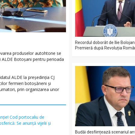
Recordul doborât de Ilie Bolojan
Premieră după Revoluția Româ
omovarea produselor autohtone se
pei ALDE Botoșani pentru perioada
idatul ALDE la președinția CJ
icilor fermieri botoșăneni și
sumatori, prin organizarea unor
nție! Cod portocaliu de
sferică: Se anunță vijelii și
Budăi desființează scenariul ant