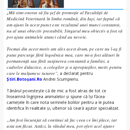
Mă simt onorat să fiu șef de promoție al Facultății de
„
Medicină Veterinară în limba română, din Iași, iar faptul că
am ajuns în acest punct este rezultatul unei munci constante,
nu al unui obiectiv prestabilit. Singurul meu obiectiv a fost să
pot ajuta animalele atunci când au nevoie.
Tocmai din acest motiv am ales acest drum, pe care nu l-aș fi
putut parcurge fără logodnica mea, care mi-a fost alături în
permanență sau fără susținerea constantă a familiei, a
cadrelor didactice, a colegilor și a apropiaților, motiv pentru
care le mulțumesc tuturor”,
a declarat pentru
Știri.Botoșani.Ro
Andrei Scumpieriu.
Tânărul povestește că de mic a fost atras de tot ce
înseamnă îngrijirea animalelor și spune că își făcea
carnețele în care nota semnele bolilor pentru a le putea
identifica în realitate și, ulterior să ceară ajutor specializat.
„Am fost încurajat să continui să fac ceea ce îmi place, iar
asta am făcut. Astăzi, la rândul meu, pot oferi acel ajutor