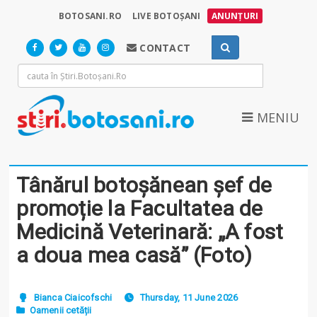
BOTOSANI.RO
LIVE BOTOȘANI
ANUNȚURI
CONTACT
MENIU
Tânărul botoșănean șef de
promoție la Facultatea de
Medicină Veterinară: „A fost
a doua mea casă” (Foto)
Bianca Ciaicofschi
Thursday, 11 June 2026
Oamenii cetății