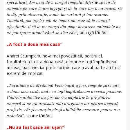
specializat. Am avut de-a lungul timpului diferite specii de
animale pe care le-am îngrijit și de la care am avut ocazia să
învăț, prin observație, multe lucruri noi și interesante.
Totodată, am înțeles cât de important este să le cunoști
afecțiunile și să le recunoști din timp, deoarece animalele nu
ne pot spune atunci când se simt rău
”, adaugă tânărul.
„A fost a doua mea casă”
Andrei Scumpieriu ne-a mai povestit că, pentru el,
facultatea a fost a doua casă, deoarece toți împărtășeau
aceeași pasiune, iar profesorii de care a avut parte au fost
extrem de implicați.
„Facultatea de Medicină Veterinară a fost, timp de șase ani,
a doua mea casă, unde cu toții împărtășeam aceeași pasiune.
Cadrele didactice au fost mereu implicate în pregătirea
noastră și ne-au transmis atât dragostea lor pentru această
profesie, cât și cunoștințele și abilitățile necesare pentru a o
practica
”, spune tânărul.
„Nu au fost șase ani ușori”