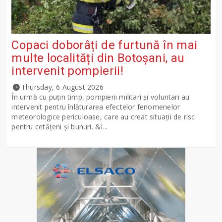
Copaci doborâți de furtună în mai
multe localități din Botoșani, au
intervenit pompierii!
Thursday, 6 August 2026
În urmă cu puțin timp, pompierii militari și voluntari au
intervenit pentru înlăturarea efectelor fenomenelor
meteorologice periculoase, care au creat situații de risc
pentru cetățeni și bunuri. &I...