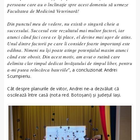
persoane care au o înclinație spre acest domeniu să urmeze
Facultatea de Medicină Veterinară!
Din punctul meu de vedere, nu există o singură cheie a
succesului. Succesul este rezultatul mai multor factori, iar
atunci când faci ceea ce îți place, el devine mai ușor de atins.
Unul dintre factorii pe care îi consider foarte importanți este
odihna. Nimeni nu își poate atinge potențialul maxim atunci
când este obosit. Din acest motiv, am avut o rutină care
delimita clar timpul dedicat învățatului de timpul liber, pentru
a-mi putea reîncărca bateriile
”, a concluzionat Andrei
Scumpieriu.
Cât despre planurile de viitor, Andrei ne-a dezvăluit că
oscilează între casă (nota red. Botoșani) și județul Iași.