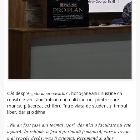
„cheia succesului
Cât despre
”, botoșăneanul susține că
reușitele vin când îmbini mai mulți factori, printre care
munca, plăcerea, echilibrul între viața de student și timpul
liber, dar și odihna.
„Nu au fost șase ani tocmai ușori, dar nici o facultate nu este
ușoară. În schimb, a fost o perioadă frumoasă, care a trecut
mai repede decât m-aș fi așteptat. Recomand și altor