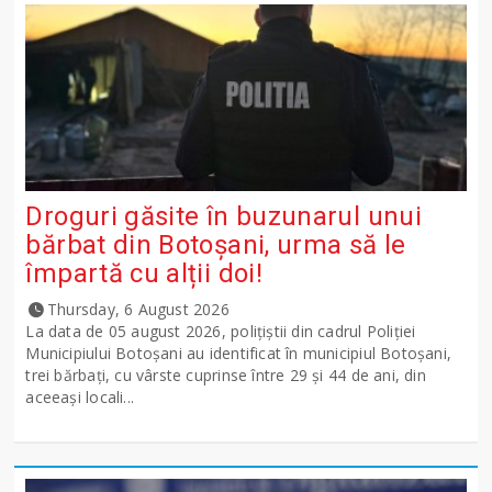
Droguri găsite în buzunarul unui
bărbat din Botoșani, urma să le
împartă cu alții doi!
Thursday, 6 August 2026
La data de 05 august 2026, polițiștii din cadrul Poliției
Municipiului Botoșani au identificat în municipiul Botoșani,
trei bărbați, cu vârste cuprinse între 29 și 44 de ani, din
aceeași locali...