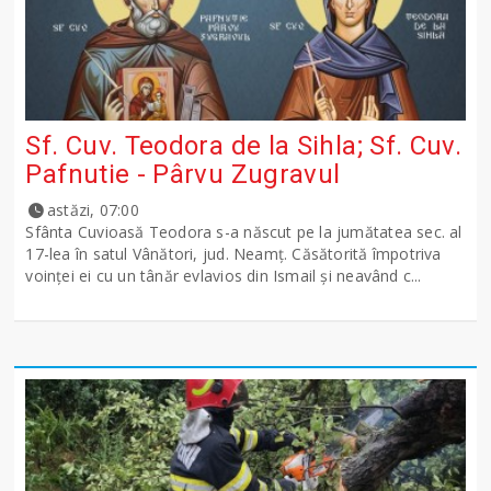
Sf. Cuv. Teodora de la Sihla; Sf. Cuv.
Pafnutie - Pârvu Zugravul
astăzi, 07:00
Sfânta Cuvioasă Teodora s-a născut pe la jumătatea sec. al
17-lea în satul Vânători, jud. Neamţ. Căsătorită împotriva
voinţei ei cu un tânăr evlavios din Ismail şi neavând c...