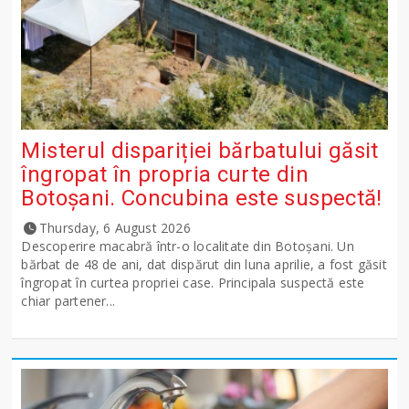
Misterul dispariției bărbatului găsit
îngropat în propria curte din
Botoșani. Concubina este suspectă!
Thursday, 6 August 2026
Descoperire macabră într-o localitate din Botoșani. Un
bărbat de 48 de ani, dat dispărut din luna aprilie, a fost găsit
îngropat în curtea propriei case. Principala suspectă este
chiar partener...