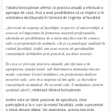
Tânărul botoșănean afirmă că practica anuală a efectuat-o
aproape de casă, însă a avut posibilitatea să se implice și în
activitatea desfășurată în Serviciul de Urgențe al facultății
Serviciul de urgențe al facultății, respectiv al universității, a
„
avut un rol important în formarea noastră profesională,
oferindu-ne posibilitatea de a intra mai frecvent în contact
atât cu proprietarii de animale, cât și cu patologia studiată în
cadrul facultății. Astfel, am avut ocazia să aprofundăm
cunoștințele dobândite prin practică, nu doar teoretic.
În ceea ce privește practica anuală, am efectuat-o în
apropierea satului natal, sub îndrumarea domnului doctor
medic veterinar Costel Avădănei, un profesionist dedicat
meseriei sale, care m-a inspirat să îmi aplic cu încredere
cunoștințele acumulate. Pe această cale, îi mulțumesc pentru
sprijinul oferit
”, relatează tânărul botoșănean.
Andrei este un tânăr pasionat de apicultură, chiar
participând și la o curs la nivelul facultății, unde a prezentat
o temă despre albine. De asemenea, acesta mai este