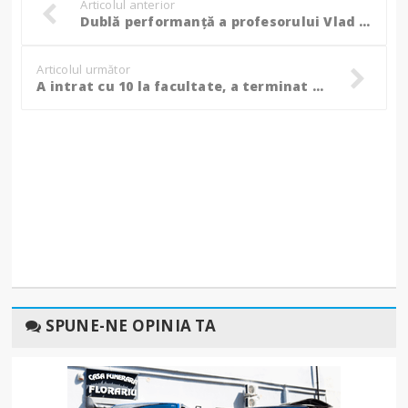
Articolul anterior
Dublă performanță a profesorului Vlad Pamfil: Campion mondial și european la Karate Shito Ryu, în Ungaria!
Articolul următor
A intrat cu 10 la facultate, a terminat ca Student-Senator! Estera Daria: ”Fiți curioși, puneți întrebări, nu vă mulțumiți niciodată cu jumătăți de măsură!”
SPUNE-NE OPINIA TA