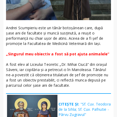
Andrei Scumpieriu este un tânăr botoșănean care, după
șase ani de facultate și muncă susținută, a reușit o
performanță nu chiar ușor de atins. Aceea de a fi șef de
promoție la Facultatea de Medicină Veterinară din Iași.
„Singurul meu obiectiv a fost să pot ajuta animalele”
A fost elev al Liceului Teoretic „Dr. Mihai Ciucă” din orașul
Săveni, iar copilăria și-a petrecut-o în Manoleasa. Tânărul
ne-a povestit că obținerea titulaturii de șef de promoție nu
a fost un obiectiv prestabilit, ci reflectă munca depusă pe
parcursul celor șase ani de facultate.
CITEȘTE ȘI:
"Sf. Cuv. Teodora
de la Sihla; Sf. Cuv. Pafnutie -
Pârvu Zugravul"