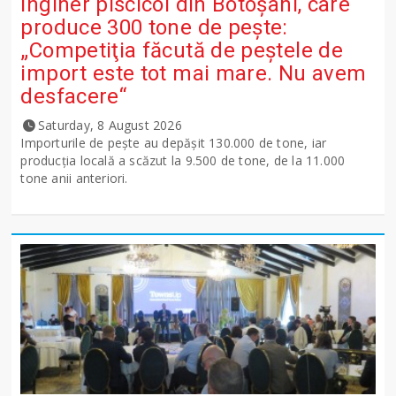
Inginer piscicol din Botoşani, care
produce 300 tone de peşte:
„Competiţia făcută de peştele de
import este tot mai mare. Nu avem
desfacere“
Saturday, 8 August 2026
Importurile de peşte au depăşit 130.000 de tone, iar
producţia locală a scăzut la 9.500 de tone, de la 11.000
tone anii anteriori.