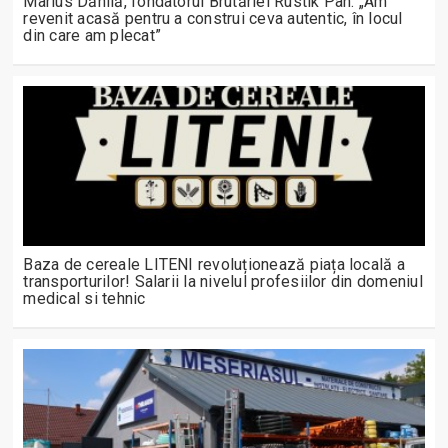
Marius Dănilă, fondatorul Brutăriei Rustik Pan: „Am
revenit acasă pentru a construi ceva autentic, în locul
din care am plecat”
Baza de cereale LITENI revoluționează piața locală a
transporturilor! Salarii la nivelul profesiilor din domeniul
medical si tehnic