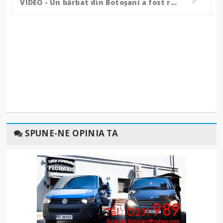
VIDEO - Un bărbat din Botoșani a fost reținut, după ce și-a bătut fratele!
SPUNE-NE OPINIA TA