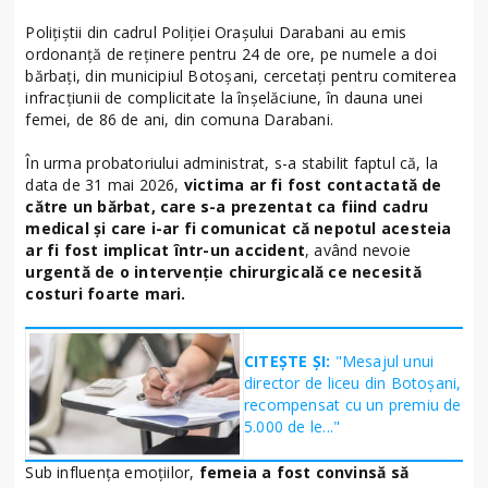
Polițiștii din cadrul Poliției Orașului Darabani au emis
ordonanță de reținere pentru 24 de ore, pe numele a doi
bărbați, din municipiul Botoșani, cercetați pentru comiterea
infracțiunii de complicitate la înșelăciune, în dauna unei
femei, de 86 de ani, din comuna Darabani.
În urma probatoriului administrat, s-a stabilit faptul că, la
data de 31 mai 2026,
victima ar fi fost contactată de
către un bărbat, care s-a prezentat ca fiind cadru
medical și care i-ar fi comunicat că nepotul acesteia
ar fi fost implicat într-un accident
, având nevoie
urgentă de o intervenție chirurgicală ce necesită
costuri foarte mari.
CITEȘTE ȘI:
"Mesajul unui
director de liceu din Botoșani,
recompensat cu un premiu de
5.000 de le..."
Sub influența emoțiilor,
femeia a fost convinsă să