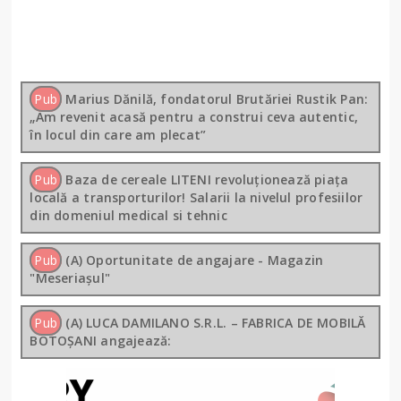
Pub
Marius Dănilă, fondatorul Brutăriei Rustik Pan:
„Am revenit acasă pentru a construi ceva autentic,
în locul din care am plecat”
Pub
Baza de cereale LITENI revoluționează piața
locală a transporturilor! Salarii la nivelul profesiilor
din domeniul medical si tehnic
Pub
(A) Oportunitate de angajare - Magazin
"Meseriașul"
Pub
(A) LUCA DAMILANO S.R.L. – FABRICA DE MOBILĂ
BOTOȘANI angajează: