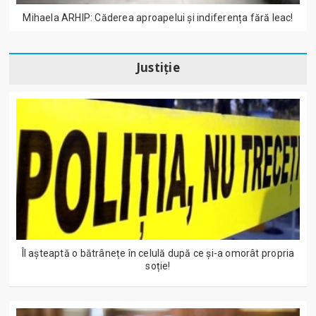
Mihaela ARHIP: Căderea aproapelui și indiferența fără leac!
Justiție
Îl așteaptă o bătrânețe în celulă după ce și-a omorât propria
soție!