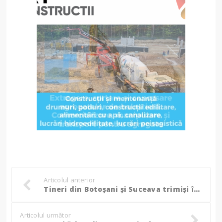
Articolul anterior
Tineri din Botoșani și Suceava trimiși în judecată: Închiriau mașini de lux din aeroporturile din Anglia, apoi le dezmembrau!
Articolul următor