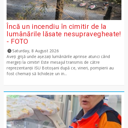
Încă un incendiu în cimitir de la
lumânările lăsate nesupravegheate!
- FOTO
Saturday, 8 August 2026
Aveți grijă unde așezați lumânările aprinse atunci când
mergeți la cimitir! Este mesajul transmis de către
reprezentanții ISU Botoșani după ce, vineri, pompierii au
fost chemați să lichideze un in...