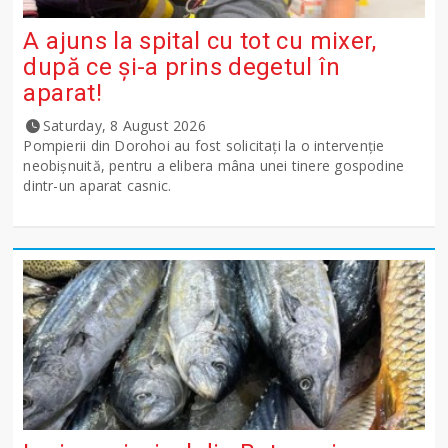
A ajuns la spital cu tot cu mixer,
după ce și-a prins degetul în
aparat!
Saturday, 8 August 2026
Pompierii din Dorohoi au fost solicitați la o intervenție
neobișnuită, pentru a elibera mâna unei tinere gospodine
dintr-un aparat casnic.