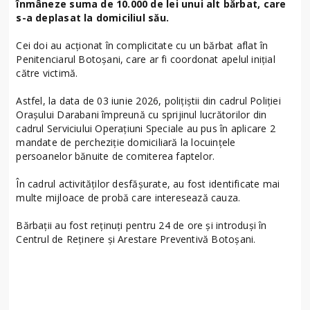
înmâneze suma de 10.000 de lei unui alt bărbat, care
s-a deplasat la domiciliul său.
Cei doi au acționat în complicitate cu un bărbat aflat în
Penitenciarul Botoșani, care ar fi coordonat apelul inițial
către victimă.
Astfel, la data de 03 iunie 2026, polițiștii din cadrul Poliției
Orașului Darabani împreună cu sprijinul lucrătorilor din
cadrul Serviciului Operațiuni Speciale au pus în aplicare 2
mandate de percheziție domiciliară la locuințele
persoanelor bănuite de comiterea faptelor.
În cadrul activităților desfășurate, au fost identificate mai
multe mijloace de probă care interesează cauza.
Bărbații au fost reținuți pentru 24 de ore și introduși în
Centrul de Reținere și Arestare Preventivă Botoșani.