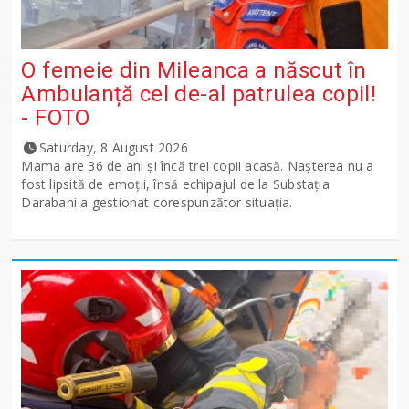
O femeie din Mileanca a născut în
Ambulanță cel de-al patrulea copil!
- FOTO
Saturday, 8 August 2026
Mama are 36 de ani și încă trei copii acasă. Nașterea nu a
fost lipsită de emoții, însă echipajul de la Substația
Darabani a gestionat corespunzător situația.