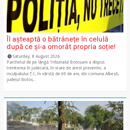
Îl așteaptă o bătrânețe în celulă
după ce și-a omorât propria soție!
Saturday, 8 August 2026
Parchetul de pe lângă Tribunalul Botoşani a dispus
trimiterea în judecată, în stare de arest preventiv, a
inculpatului Ț.I., în vârstă de 69 de ani, din comuna Albești,
județul Botoș...