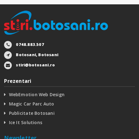
0748.883.507
Botosani, Botosani
stiri@botosani.ro
Prezentari
WebEmotion Web Design
Magic Car Parc Auto
Publicitate Botosani
Ice It Solutions
Newsletter