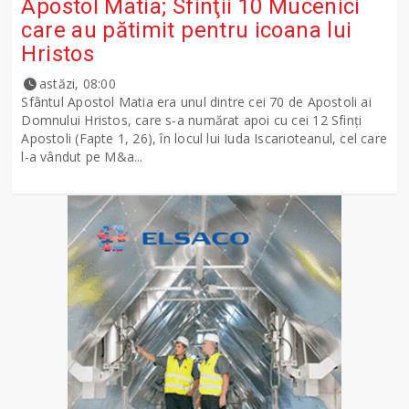
Apostol Matia; Sfinţii 10 Mucenici
care au pătimit pentru icoana lui
Hristos
astăzi, 08:00
Sfântul Apostol Matia era unul dintre cei 70 de Apostoli ai
Domnului Hristos, care s-a numărat apoi cu cei 12 Sfinţi
Apostoli (Fapte 1, 26), în locul lui Iuda Iscarioteanul, cel care
l-a vândut pe M&a...