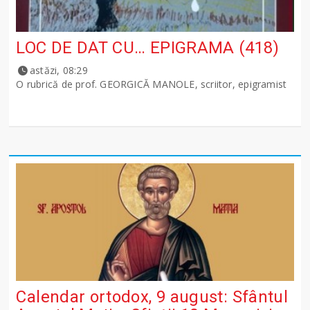
LOC DE DAT CU… EPIGRAMA (418)
astăzi, 08:29
O rubrică de prof. GEORGICĂ MANOLE, scriitor, epigramist
Calendar ortodox, 9 august: Sfântul