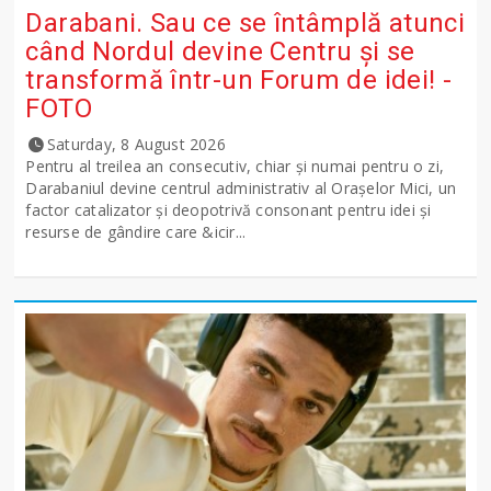
Darabani. Sau ce se întâmplă atunci
când Nordul devine Centru și se
transformă într-un Forum de idei! -
FOTO
Saturday, 8 August 2026
Pentru al treilea an consecutiv, chiar și numai pentru o zi,
Darabaniul devine centrul administrativ al Orașelor Mici, un
factor catalizator și deopotrivă consonant pentru idei și
resurse de gândire care &icir...